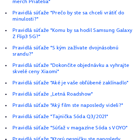
merch Priatelia"
Pravidlá súťaže "Prečo by ste sa chceli vrátiť do
minulosti?"
Pravidlá súťaže "Komu by sa hodil Samsung Galaxy
Z Flip3 5G?"
Pravidlá súťaže "S kým zažívate dvojnásobnú
srandu?"
Pravidlá súťaže "Dokončite objednávku a vyhrajte
skvelé ceny Xiaomi"
Pravidlá súťaže "Aké je vaše obľúbené zaklínadlo"
Pravidlá súťaže „Letná Roadshow"
Pravidlá súťaže "Aký film ste naposledy videli?"
Pravidlá súťaže "Tajnička Sóda Q3/2021"
Pravidlá súťaže "Súťaž v magazíne Sóda s VOYO"
Pravidlá súťaže "Ktorú pesničku ste naposledy