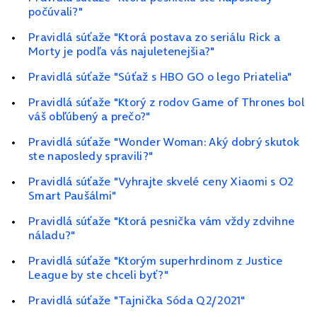
počúvali?"
Pravidlá súťaže "Ktorá postava zo seriálu Rick a
Morty je podľa vás najuletenejšia?"
Pravidlá súťaže "Súťaž s HBO GO o lego Priatelia"
Pravidlá súťaže "Ktorý z rodov Game of Thrones bol
váš obľúbený a prečo?"
Pravidlá súťaže "Wonder Woman: Aký dobrý skutok
ste naposledy spravili?"
Pravidlá súťaže "Vyhrajte skvelé ceny Xiaomi s O2
Smart Paušálmi"
Pravidlá súťaže "Ktorá pesnička vám vždy zdvihne
náladu?"
Pravidlá súťaže "Ktorým superhrdinom z Justice
League by ste chceli byť?"
Pravidlá súťaže "Tajnička Sóda Q2/2021"