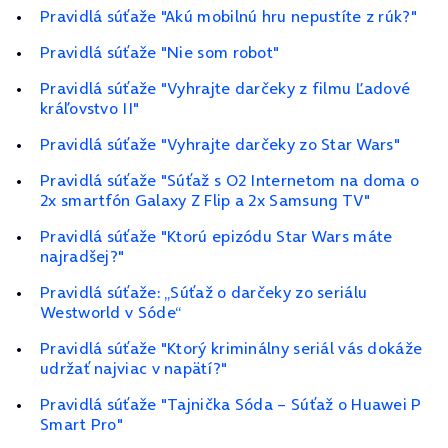
Pravidlá súťaže "Akú mobilnú hru nepustíte z rúk?"
Pravidlá súťaže "Nie som robot"
Pravidlá súťaže "Vyhrajte darčeky z filmu Ľadové
kráľovstvo II"
Pravidlá súťaže "Vyhrajte darčeky zo Star Wars"
Pravidlá súťaže "Súťaž s O2 Internetom na doma o
2x smartfón Galaxy Z Flip a 2x Samsung TV"
Pravidlá súťaže "Ktorú epizódu Star Wars máte
najradšej?"
Pravidlá súťaže: „Súťaž o darčeky zo seriálu
Westworld v Sóde“
Pravidlá súťaže "Ktorý kriminálny seriál vás dokáže
udržať najviac v napätí?"
Pravidlá súťaže "Tajnička Sóda – Súťaž o Huawei P
Smart Pro"