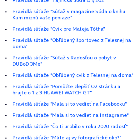
Pravidlá súťaže "Tajnička Sóda Q1/2021"
Pravidlá súťaže "Súťaž v magazíne Sóda o knihu
Kam miznú vaše peniaze"
Pravidlá súťaže "Cvik pre Mateja Tótha"
Pravidlá súťaže "Obľúbený športovec z Telesnej na
doma"
Pravidlá súťaže "Súťaž s Radosťou o pobyt v
DUBoDOMe"
Pravidlá súťaže "Obľúbený cvik z Telesnej na doma"
Pravidlá súťaže "Pomôžte zlepšiť O2 stránku a
hrajte o 1 z 3 HUAWEI WATCH GT"
Pravidlá súťaže "Mala si to vedieť na Facebooku"
Pravidlá súťaže "Mala si to vedieť na Instagrame"
Pravidlá súťaže "Čo ti urobilo v roku 2020 radosť"
Pravidlá súťaže "Máte aj vy fotografické oko?"