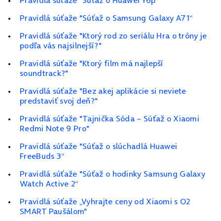
Pravidlá súťaže "Súťaž o Huawei Y6p“
Pravidlá súťaže "Súťaž o Samsung Galaxy A71“
Pravidlá súťaže "Ktorý rod zo seriálu Hra o tróny je
podľa vás najsilnejší?"
Pravidlá súťaže "Ktorý film má najlepší
soundtrack?"
Pravidlá súťaže "Bez akej aplikácie si neviete
predstaviť svoj deň?"
Pravidlá súťaže "Tajnička Sóda – Súťaž o Xiaomi
Redmi Note 9 Pro"
Pravidlá súťaže "Súťaž o slúchadlá Huawei
FreeBuds 3“
Pravidlá súťaže "Súťaž o hodinky Samsung Galaxy
Watch Active 2“
Pravidlá súťaže „Vyhrajte ceny od Xiaomi s O2
SMART Paušálom"