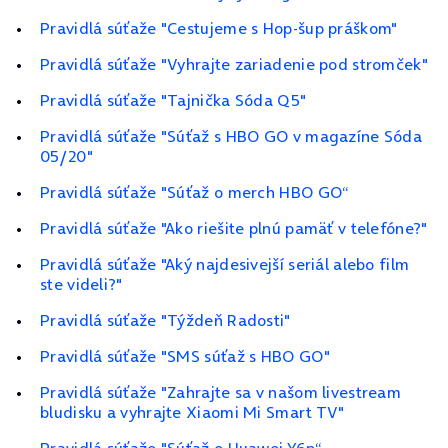
Pravidlá súťaže "Cestujeme s Hop-šup práškom"
Pravidlá súťaže "Vyhrajte zariadenie pod stromček"
Pravidlá súťaže "Tajnička Sóda Q5"
Pravidlá súťaže "Súťaž s HBO GO v magazíne Sóda
05/20"
Pravidlá súťaže "Súťaž o merch HBO GO“
Pravidlá súťaže "Ako riešite plnú pamäť v telefóne?"
Pravidlá súťaže "Aký najdesivejší seriál alebo film
ste videli?"
Pravidlá súťaže "Týždeň Radosti"
Pravidlá súťaže "SMS súťaž s HBO GO"
Pravidlá súťaže "Zahrajte sa v našom livestream
bludisku a vyhrajte Xiaomi Mi Smart TV"