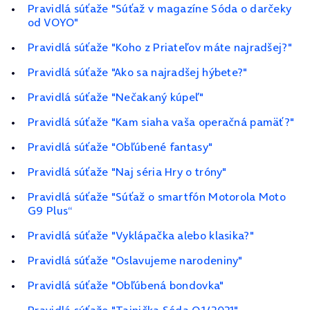
Pravidlá súťaže "Súťaž v magazíne Sóda o darčeky
od VOYO"
Pravidlá súťaže "Koho z Priateľov máte najradšej?"
Pravidlá súťaže "Ako sa najradšej hýbete?"
Pravidlá súťaže "Nečakaný kúpeľ"
Pravidlá súťaže "Kam siaha vaša operačná pamäť?"
Pravidlá súťaže "Obľúbené fantasy"
Pravidlá súťaže "Naj séria Hry o tróny"
Pravidlá súťaže "Súťaž o smartfón Motorola Moto
G9 Plus“
Pravidlá súťaže "Vyklápačka alebo klasika?"
Pravidlá súťaže "Oslavujeme narodeniny"
Pravidlá súťaže "Obľúbená bondovka"