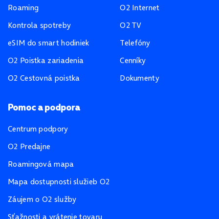
Roaming
O2 Internet
Kontrola spotreby
O2 TV
eSIM do smart hodiniek
Telefóny
O2 Poistka zariadenia
Cenníky
O2 Cestovná poistka
Dokumenty
Pomoc a podpora
Centrum podpory
O2 Predajne
Roamingová mapa
Mapa dostupnosti služieb O2
Záujem o O2 služby
Sťažnosti a vrátenie tovaru