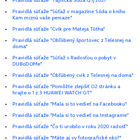
Pravidlá súťaže "Tajnička Sóda Q1/2021"
Pravidlá súťaže "Súťaž v magazíne Sóda o knihu
Kam miznú vaše peniaze"
Pravidlá súťaže "Cvik pre Mateja Tótha"
Pravidlá súťaže "Obľúbený športovec z Telesnej na
doma"
Pravidlá súťaže "Súťaž s Radosťou o pobyt v
DUBoDOMe"
Pravidlá súťaže "Obľúbený cvik z Telesnej na doma"
Pravidlá súťaže "Pomôžte zlepšiť O2 stránku a
hrajte o 1 z 3 HUAWEI WATCH GT"
Pravidlá súťaže "Mala si to vedieť na Facebooku"
Pravidlá súťaže "Mala si to vedieť na Instagrame"
Pravidlá súťaže "Čo ti urobilo v roku 2020 radosť"
Pravidlá súťaže "Máte aj vy fotografické oko?"