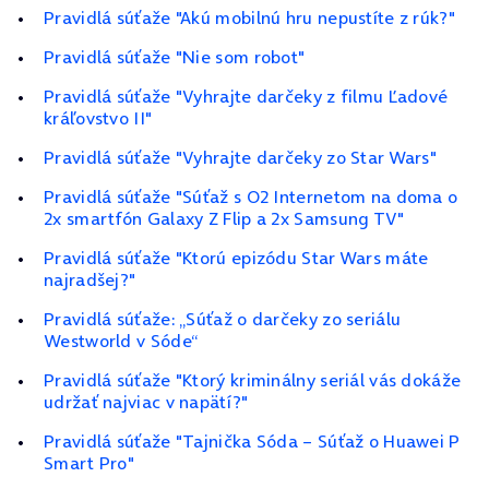
Pravidlá súťaže "Akú mobilnú hru nepustíte z rúk?"
Pravidlá súťaže "Nie som robot"
Pravidlá súťaže "Vyhrajte darčeky z filmu Ľadové
kráľovstvo II"
Pravidlá súťaže "Vyhrajte darčeky zo Star Wars"
Pravidlá súťaže "Súťaž s O2 Internetom na doma o
2x smartfón Galaxy Z Flip a 2x Samsung TV"
Pravidlá súťaže "Ktorú epizódu Star Wars máte
najradšej?"
Pravidlá súťaže: „Súťaž o darčeky zo seriálu
Westworld v Sóde“
Pravidlá súťaže "Ktorý kriminálny seriál vás dokáže
udržať najviac v napätí?"
Pravidlá súťaže "Tajnička Sóda – Súťaž o Huawei P
Smart Pro"