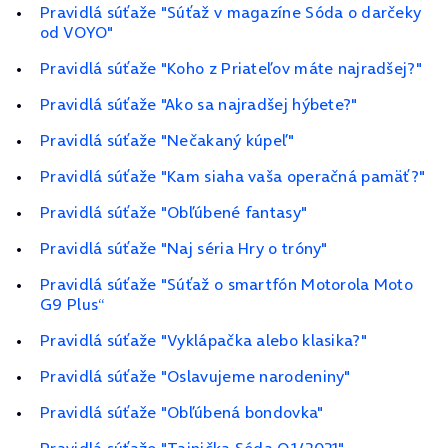
Pravidlá súťaže "Súťaž v magazíne Sóda o darčeky
od VOYO"
Pravidlá súťaže "Koho z Priateľov máte najradšej?"
Pravidlá súťaže "Ako sa najradšej hýbete?"
Pravidlá súťaže "Nečakaný kúpeľ"
Pravidlá súťaže "Kam siaha vaša operačná pamäť?"
Pravidlá súťaže "Obľúbené fantasy"
Pravidlá súťaže "Naj séria Hry o tróny"
Pravidlá súťaže "Súťaž o smartfón Motorola Moto
G9 Plus“
Pravidlá súťaže "Vyklápačka alebo klasika?"
Pravidlá súťaže "Oslavujeme narodeniny"
Pravidlá súťaže "Obľúbená bondovka"