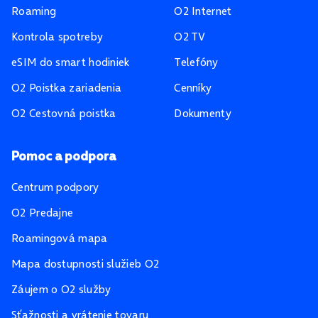
Roaming
O2 Internet
Kontrola spotreby
O2 TV
eSIM do smart hodiniek
Telefóny
O2 Poistka zariadenia
Cenníky
O2 Cestovná poistka
Dokumenty
Pomoc a podpora
Centrum podpory
O2 Predajne
Roamingová mapa
Mapa dostupnosti služieb O2
Záujem o O2 služby
Sťažnosti a vrátenie tovaru