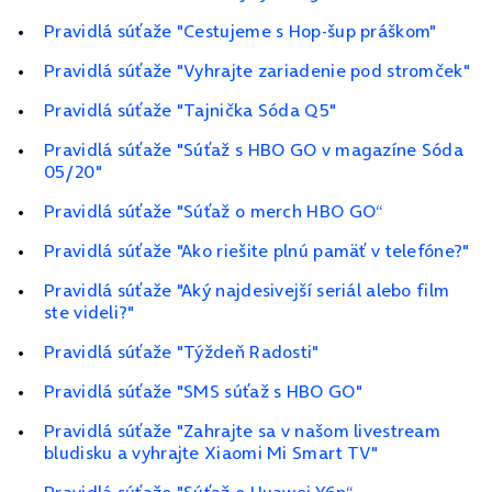
Pravidlá súťaže "Cestujeme s Hop-šup práškom"
Pravidlá súťaže "Vyhrajte zariadenie pod stromček"
Pravidlá súťaže "Tajnička Sóda Q5"
Pravidlá súťaže "Súťaž s HBO GO v magazíne Sóda
05/20"
Pravidlá súťaže "Súťaž o merch HBO GO“
Pravidlá súťaže "Ako riešite plnú pamäť v telefóne?"
Pravidlá súťaže "Aký najdesivejší seriál alebo film
ste videli?"
Pravidlá súťaže "Týždeň Radosti"
Pravidlá súťaže "SMS súťaž s HBO GO"
Pravidlá súťaže "Zahrajte sa v našom livestream
bludisku a vyhrajte Xiaomi Mi Smart TV"