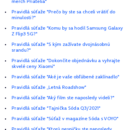
merch Priatelia"
Pravidlá súťaže "Prečo by ste sa chceli vrátiť do
minulosti?"
Pravidlá súťaže "Komu by sa hodil Samsung Galaxy
Z Flip3 5G?"
Pravidlá súťaže "S kým zažívate dvojnásobnú
srandu?"
Pravidlá súťaže "Dokončite objednávku a vyhrajte
skvelé ceny Xiaomi"
Pravidlá súťaže "Aké je vaše obľúbené zaklínadlo"
Pravidlá súťaže „Letná Roadshow"
Pravidlá súťaže "Aký film ste naposledy videli?"
Pravidlá súťaže "Tajnička Sóda Q3/2021"
Pravidlá súťaže "Súťaž v magazíne Sóda s VOYO"
Pravidlá súťaže "Ktorú pesničku ste naposledy