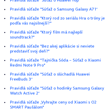
Pravidlá súťaže "Súťaž o Huawei Y6p“
Pravidlá súťaže "Súťaž o Samsung Galaxy A71“
Pravidlá súťaže "Ktorý rod zo seriálu Hra o tróny je
podľa vás najsilnejší?"
Pravidlá súťaže "Ktorý film má najlepší
soundtrack?"
Pravidlá súťaže "Bez akej aplikácie si neviete
predstaviť svoj deň?"
Pravidlá súťaže "Tajnička Sóda – Súťaž o Xiaomi
Redmi Note 9 Pro"
Pravidlá súťaže "Súťaž o slúchadlá Huawei
FreeBuds 3“
Pravidlá súťaže "Súťaž o hodinky Samsung Galaxy
Watch Active 2“
Pravidlá súťaže „Vyhrajte ceny od Xiaomi s O2
SMART Paušálom"