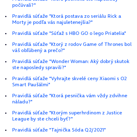
počúvali?"
Pravidlá súťaže "Ktorá postava zo seriálu Rick a
Morty je podľa vás najuletenejšia?"
Pravidlá súťaže "Súťaž s HBO GO o lego Priatelia"
Pravidlá súťaže "Ktorý z rodov Game of Thrones bol
váš obľúbený a prečo?"
Pravidlá súťaže "Wonder Woman: Aký dobrý skutok
ste naposledy spravili?"
Pravidlá súťaže "Vyhrajte skvelé ceny Xiaomi s O2
Smart Paušálmi"
Pravidlá súťaže "Ktorá pesnička vám vždy zdvihne
náladu?"
Pravidlá súťaže "Ktorým superhrdinom z Justice
League by ste chceli byť?"
Pravidlá súťaže "Tajnička Sóda Q2/2021"