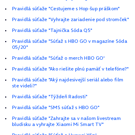
Pravidlá súťaže "Cestujeme s Hop-šup práškom"
Pravidlá súťaže "Vyhrajte zariadenie pod stromček"
Pravidlá súťaže "Tajnička Sóda Q5"
Pravidlá súťaže "Súťaž s HBO GO v magazíne Sóda
05/20"
Pravidlá súťaže "Súťaž o merch HBO GO“
Pravidlá súťaže "Ako riešite plnú pamäť v telefóne?"
Pravidlá súťaže "Aký najdesivejší seriál alebo film
ste videli?"
Pravidlá súťaže "Týždeň Radosti"
Pravidlá súťaže "SMS súťaž s HBO GO"
Pravidlá súťaže "Zahrajte sa v našom livestream
bludisku a vyhrajte Xiaomi Mi Smart TV"