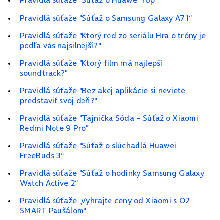
Pravidlá súťaže "Súťaž o Huawei Y6p“
Pravidlá súťaže "Súťaž o Samsung Galaxy A71“
Pravidlá súťaže "Ktorý rod zo seriálu Hra o tróny je
podľa vás najsilnejší?"
Pravidlá súťaže "Ktorý film má najlepší
soundtrack?"
Pravidlá súťaže "Bez akej aplikácie si neviete
predstaviť svoj deň?"
Pravidlá súťaže "Tajnička Sóda – Súťaž o Xiaomi
Redmi Note 9 Pro"
Pravidlá súťaže "Súťaž o slúchadlá Huawei
FreeBuds 3“
Pravidlá súťaže "Súťaž o hodinky Samsung Galaxy
Watch Active 2“
Pravidlá súťaže „Vyhrajte ceny od Xiaomi s O2
SMART Paušálom"