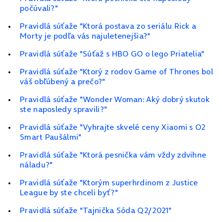
počúvali?"
Pravidlá súťaže "Ktorá postava zo seriálu Rick a
Morty je podľa vás najuletenejšia?"
Pravidlá súťaže "Súťaž s HBO GO o lego Priatelia"
Pravidlá súťaže "Ktorý z rodov Game of Thrones bol
váš obľúbený a prečo?"
Pravidlá súťaže "Wonder Woman: Aký dobrý skutok
ste naposledy spravili?"
Pravidlá súťaže "Vyhrajte skvelé ceny Xiaomi s O2
Smart Paušálmi"
Pravidlá súťaže "Ktorá pesnička vám vždy zdvihne
náladu?"
Pravidlá súťaže "Ktorým superhrdinom z Justice
League by ste chceli byť?"
Pravidlá súťaže "Tajnička Sóda Q2/2021"