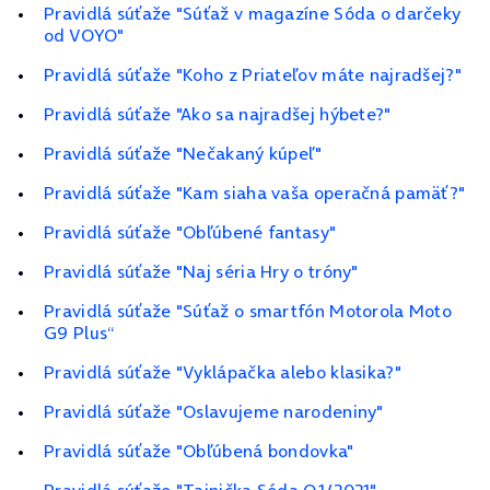
Pravidlá súťaže "Súťaž v magazíne Sóda o darčeky
od VOYO"
Pravidlá súťaže "Koho z Priateľov máte najradšej?"
Pravidlá súťaže "Ako sa najradšej hýbete?"
Pravidlá súťaže "Nečakaný kúpeľ"
Pravidlá súťaže "Kam siaha vaša operačná pamäť?"
Pravidlá súťaže "Obľúbené fantasy"
Pravidlá súťaže "Naj séria Hry o tróny"
Pravidlá súťaže "Súťaž o smartfón Motorola Moto
G9 Plus“
Pravidlá súťaže "Vyklápačka alebo klasika?"
Pravidlá súťaže "Oslavujeme narodeniny"
Pravidlá súťaže "Obľúbená bondovka"