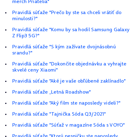
merch Priatelia"
Pravidlá súťaže "Prečo by ste sa chceli vrátiť do
minulosti?"
Pravidlá súťaže "Komu by sa hodil Samsung Galaxy
Z Flip3 5G?"
Pravidlá súťaže "S kým zažívate dvojnásobnú
srandu?"
Pravidlá súťaže "Dokončite objednávku a vyhrajte
skvelé ceny Xiaomi"
Pravidlá súťaže "Aké je vaše obľúbené zaklínadlo"
Pravidlá súťaže „Letná Roadshow"
Pravidlá súťaže "Aký film ste naposledy videli?"
Pravidlá súťaže "Tajnička Sóda Q3/2021"
Pravidlá súťaže "Súťaž v magazíne Sóda s VOYO"
Pravidlá súťaže "Ktorú pesničku ste naposledy