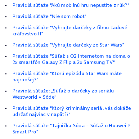
Pravidlá súťaže "Akú mobilnú hru nepustíte z rúk?"
Pravidlá súťaže "Nie som robot"
Pravidlá súťaže "Vyhrajte darčeky z filmu Ľadové
kráľovstvo II"
Pravidlá súťaže "Vyhrajte darčeky zo Star Wars"
Pravidlá súťaže "Súťaž s O2 Internetom na doma o
2x smartfón Galaxy Z Flip a 2x Samsung TV"
Pravidlá súťaže "Ktorú epizódu Star Wars máte
najradšej?"
Pravidlá súťaže: „Súťaž o darčeky zo seriálu
Westworld v Sóde“
Pravidlá súťaže "Ktorý kriminálny seriál vás dokáže
udržať najviac v napätí?"
Pravidlá súťaže "Tajnička Sóda – Súťaž o Huawei P
Smart Pro"