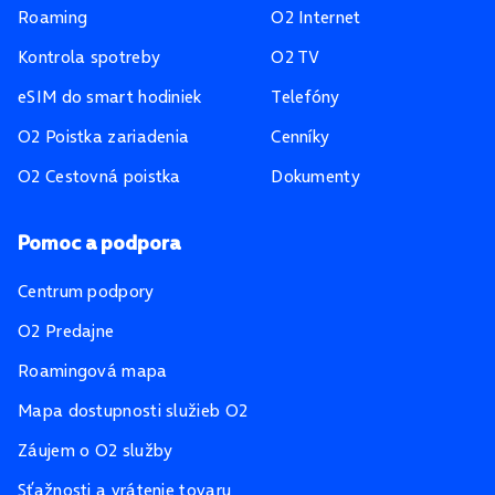
Roaming
O2 Internet
Kontrola spotreby
O2 TV
eSIM do smart hodiniek
Telefóny
O2 Poistka zariadenia
Cenníky
O2 Cestovná poistka
Dokumenty
Pomoc a podpora
Centrum podpory
O2 Predajne
Roamingová mapa
Mapa dostupnosti služieb O2
Záujem o O2 služby
Sťažnosti a vrátenie tovaru