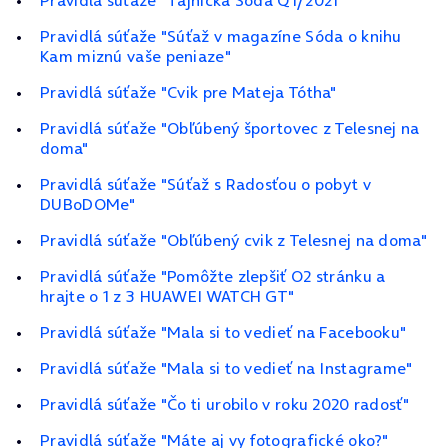
Pravidlá súťaže "Tajnička Sóda Q1/2021"
Pravidlá súťaže "Súťaž v magazíne Sóda o knihu
Kam miznú vaše peniaze"
Pravidlá súťaže "Cvik pre Mateja Tótha"
Pravidlá súťaže "Obľúbený športovec z Telesnej na
doma"
Pravidlá súťaže "Súťaž s Radosťou o pobyt v
DUBoDOMe"
Pravidlá súťaže "Obľúbený cvik z Telesnej na doma"
Pravidlá súťaže "Pomôžte zlepšiť O2 stránku a
hrajte o 1 z 3 HUAWEI WATCH GT"
Pravidlá súťaže "Mala si to vedieť na Facebooku"
Pravidlá súťaže "Mala si to vedieť na Instagrame"
Pravidlá súťaže "Čo ti urobilo v roku 2020 radosť"
Pravidlá súťaže "Máte aj vy fotografické oko?"