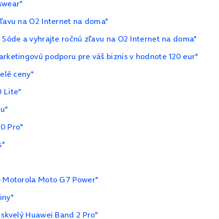
swear"
zľavu na O2 Internet na doma"
a Sóde a vyhrajte ročnú zľavu na O2 Internet na doma"
arketingovú podporu pre váš biznis v hodnote 120 eur"
velé ceny"
 Lite"
ku"
20 Pro"
s"
 o Motorola Moto G7 Power"
iny"
u skvelý Huawei Band 2 Pro"