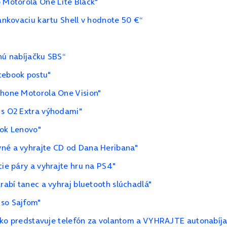
o Motorola One Lite Black"
tankovaciu kartu Shell v hodnote 50 €“
"
nú nabíjačku SBS“
cebook postu"
phone Motorola One Vision"
 s O2 Extra výhodami"
ook Lenovo"
vné a vyhrajte CD od Dana Heribana"
cie páry a vyhrajte hru na PS4"
krabí tanec a vyhraj bluetooth slúchadlá"
 so Sajfom"
iziko predstavuje telefón za volantom a VYHRAJTE autonabíj