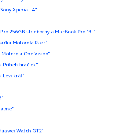
 Sony Xperia L4"
1 Pro 256GB strieborný a MacBook Pro 13”"
ápačku Motorola Razr"
o Motorola One Vision"
u Príbeh hračiek"
 Leví kráľ"
?"
ealme"
 Huawei Watch GT2"