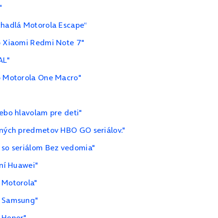
"
chadlá Motorola Escape“
 o Xiaomi Redmi Note 7"
AL"
 o Motorola One Macro"
lebo hlavolam pre deti"
mných predmetov HBO GO seriálov."
 so seriálom Bez vedomia"
ení Huawei"
 Motorola"
y Samsung"
 Honor"