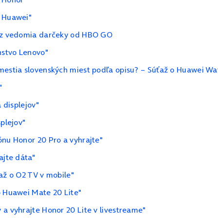
y Huawei"
Bez vedomia darčeky od HBO GO
nstvo Lenovo"
mestia slovenských miest podľa opisu? – Súťaž o Huawei Wa
"
 displejov"
splejov"
ónu Honor 20 Pro a vyhrajte"
ajte dáta"
až o O2 TV v mobile"
o Huawei Mate 20 Lite"
 a vyhrajte Honor 20 Lite v livestreame"