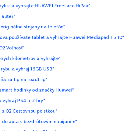
aylist a vyhrajte HUAWEI FreeLace HiPair"
 aute?"
 originálne stojany na telefón“
ova používate tablet a vyhrajte Huawei Mediapad T5 10"
 O2 Voľnosť"
ených kilometrov a vyhrajte"
a rybu a vyhraj 16GB USB"
ňa za tip na roadtrip"
o smart hodinky od značky Huawei“
a vyhraj PS4 + 3 hry"
i s O2 Cestovnou poistkou"
ak do auta s bezdrôtovým nabíjaním“