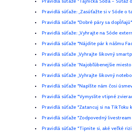
Pravidlá súťaže "Tajnička Sóda – Súťaž 
Pravidlá súťaže: „Zasúťažte si v Sóde o 
Pravidlá súťaže "Dobré páry sa dopĺňajú
Pravidlá súťaže: „Vyhrajte na Sóde exter
Pravidlá súťaže "Nájdite pár k nášmu Fa
Pravidlá súťaže „Vyhrajte šikovný smart
Pravidlá súťaže ”Najobľúbenejšie miesto
Pravidlá súťaže „Vyhrajte šikovný noteb
Pravidlá súťaže "Napíšte nám čosi úsme
Pravidlá súťaže "Vymyslite vtipné zviera
Pravidlá súťaže "Zatancuj si na TikToku 
Pravidlá súťaže "Zodpovedný livestream
Pravidlá súťaže "Tipnite si, aké veľké r