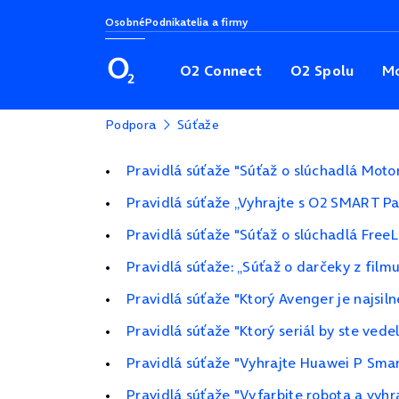
Osobné
Podnikatelia a firmy
O2 Connect
O2 Spolu
Mo
Podpora
Súťaže
Pravidlá súťaže "Súťaž o slúchadlá Moto
Pravidlá súťaže „Vyhrajte s O2 SMART P
Pravidlá súťaže "Súťaž o slúchadlá Free
Pravidlá súťaže: „Súťaž o darčeky z filmu
Pravidlá súťaže "Ktorý Avenger je najsiln
Pravidlá súťaže "Ktorý seriál by ste ved
Pravidlá súťaže "Vyhrajte Huawei P Smar
Pravidlá súťaže "Vyfarbite robota a vyhra