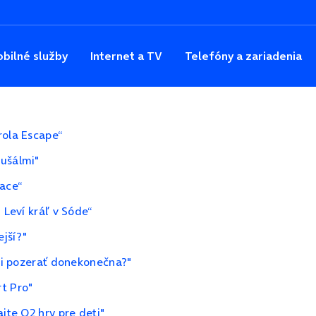
bilné služby
Internet a TV
Telefóny a zariadenia
rola Escape“
aušálmi"
Lace“
 Leví kráľ v Sóde“
ejší?"
eli pozerať donekonečna?"
t Pro"
jte O2 hry pre deti"