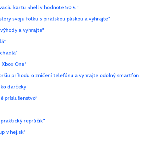
vaciu kartu Shell v hodnote 50 €“
tory svoju fotku s pirátskou páskou a vyhrajte"
 výhody a vyhrajte"
lá“
úchadlá"
o Xbox One"
ršiu príhodu o zničení telefónu a vyhrajte odolný smartfón 
 eko darčeky“
ké príslušenstvo“
“
 praktický repráčik"
p v hej.sk"