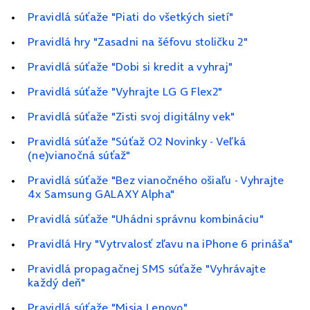
Pravidlá súťaže "Piati do všetkých sietí"
Pravidlá hry "Zasadni na šéfovu stoličku 2"
Pravidlá súťaže "Dobi si kredit a vyhraj"
Pravidlá súťaže "Vyhrajte LG G Flex2"
Pravidlá súťaže "Zisti svoj digitálny vek"
Pravidlá súťaže "Súťaž O2 Novinky - Veľká
(ne)vianočná súťaž"
Pravidlá súťaže "Bez vianočného ošiaľu - Vyhrajte
4x Samsung GALAXY Alpha"
Pravidlá súťaže "Uhádni správnu kombináciu"
Pravidlá Hry "Vytrvalosť zľavu na iPhone 6 prináša"
Pravidlá propagačnej SMS súťaže "Vyhrávajte
každý deň"
Pravidlá súťaže "Misia Lenovo"