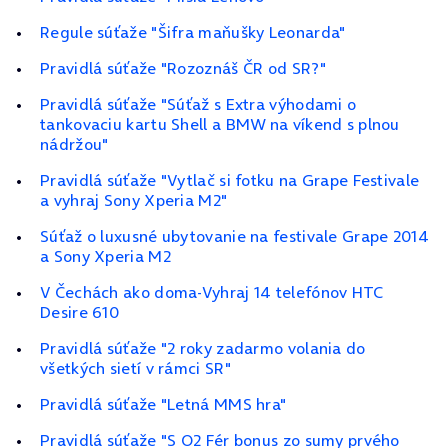
Regule súťaže "Šifra maňušky Leonarda"
Pravidlá súťaže "Rozoznáš ČR od SR?"
Pravidlá súťaže "Súťaž s Extra výhodami o
tankovaciu kartu Shell a BMW na víkend s plnou
nádržou"
Pravidlá súťaže "Vytlač si fotku na Grape Festivale
a vyhraj Sony Xperia M2"
Súťaž o luxusné ubytovanie na festivale Grape 2014
a Sony Xperia M2
V Čechách ako doma-Vyhraj 14 telefónov HTC
Desire 610
Pravidlá súťaže "2 roky zadarmo volania do
všetkých sietí v rámci SR"
Pravidlá súťaže "Letná MMS hra"
Pravidlá súťaže "S O2 Fér bonus zo sumy prvého