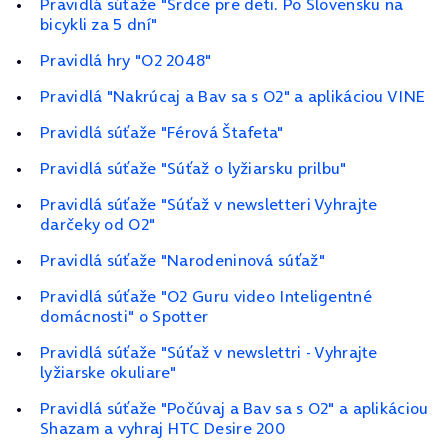
Pravidlá súťaže "Srdce pre deti. Po Slovensku na
bicykli za 5 dní"
Pravidlá hry "O2 2048"
Pravidlá "Nakrúcaj a Bav sa s O2" a aplikáciou VINE
Pravidlá súťaže "Férová Štafeta"
Pravidlá súťaže "Súťaž o lyžiarsku prilbu"
Pravidlá súťaže "Súťaž v newsletteri Vyhrajte
darčeky od O2"
Pravidlá súťaže "Narodeninová súťaž"
Pravidlá súťaže "O2 Guru video Inteligentné
domácnosti" o Spotter
Pravidlá súťaže "Súťaž v newslettri - Vyhrajte
lyžiarske okuliare"
Pravidlá súťaže "Počúvaj a Bav sa s O2" a aplikáciou
Shazam a vyhraj HTC Desire 200