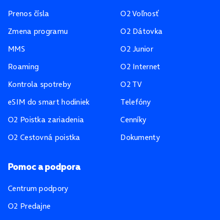
Prenos čísla
O2 Voľnosť
Zmena programu
O2 Dátovka
MMS
O2 Junior
Roaming
O2 Internet
Kontrola spotreby
O2 TV
eSIM do smart hodiniek
Telefóny
O2 Poistka zariadenia
Cenníky
O2 Cestovná poistka
Dokumenty
Pomoc a podpora
Centrum podpory
O2 Predajne