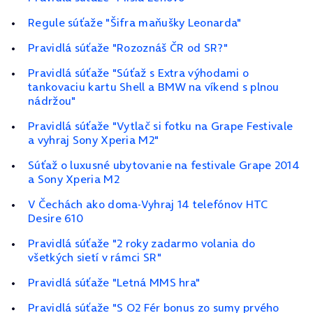
Regule súťaže "Šifra maňušky Leonarda"
Pravidlá súťaže "Rozoznáš ČR od SR?"
Pravidlá súťaže "Súťaž s Extra výhodami o
tankovaciu kartu Shell a BMW na víkend s plnou
nádržou"
Pravidlá súťaže "Vytlač si fotku na Grape Festivale
a vyhraj Sony Xperia M2"
Súťaž o luxusné ubytovanie na festivale Grape 2014
a Sony Xperia M2
V Čechách ako doma-Vyhraj 14 telefónov HTC
Desire 610
Pravidlá súťaže "2 roky zadarmo volania do
všetkých sietí v rámci SR"
Pravidlá súťaže "Letná MMS hra"
Pravidlá súťaže "S O2 Fér bonus zo sumy prvého