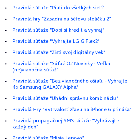
Pravidlá súťaže "Piati do všetkých sietí"
Pravidlá hry "Zasadni na šéfovu stoličku 2"
Pravidlá súťaže "Dobi si kredit a vyhraj"
Pravidlá súťaže "Vyhrajte LG G Flex2"
Pravidlá súťaže "Zisti svoj digitálny vek"
Pravidlá súťaže "Súťaž O2 Novinky - Veľká
(ne)vianočná súťaž"
Pravidlá súťaže "Bez vianočného ošiaľu - Vyhrajte
4x Samsung GALAXY Alpha"
Pravidlá súťaže "Uhádni správnu kombináciu"
Pravidlá Hry "Vytrvalosť zľavu na iPhone 6 prináša"
Pravidlá propagačnej SMS súťaže "Vyhrávajte
každý deň"
Pravidlá súťaže "Misia Lenovo"