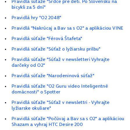
Pravidlá súťaže "Srdce pre deti. Po Slovensku na
bicykli za 5 dní"
Pravidlá hry "O2 2048"
Pravidlá "Nakrúcaj a Bav sa s O2" a aplikáciou VINE
Pravidlá súťaže "Férová Štafeta"
Pravidlá súťaže "Súťaž o lyžiarsku prilbu"
Pravidlá súťaže "Súťaž v newsletteri Vyhrajte
darčeky od O2"
Pravidlá súťaže "Narodeninová súťaž"
Pravidlá súťaže "O2 Guru video Inteligentné
domácnosti" o Spotter
Pravidlá súťaže "Súťaž v newslettri - Vyhrajte
lyžiarske okuliare"
Pravidlá súťaže "Počúvaj a Bav sa s O2" a aplikáciou
Shazam a vyhraj HTC Desire 200