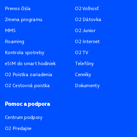
Prenos čísla
O2 Voľnosť
Zmena programu
O2 Dátovka
MMS
O2 Junior
Roaming
O2 Internet
Kontrola spotreby
O2 TV
eSIM do smart hodiniek
Telefóny
O2 Poistka zariadenia
Cenníky
O2 Cestovná poistka
Dokumenty
Pomoc a podpora
Centrum podpory
O2 Predajne