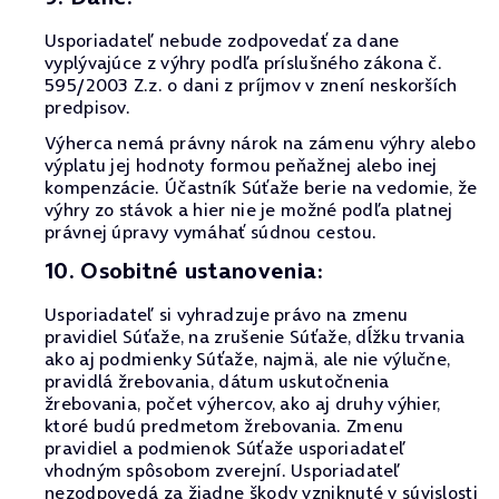
Usporiadateľ nebude zodpovedať za dane
vyplývajúce z výhry podľa príslušného zákona č.
595/2003 Z.z. o dani z príjmov v znení neskorších
predpisov.
Výherca nemá právny nárok na zámenu výhry alebo
výplatu jej hodnoty formou peňažnej alebo inej
kompenzácie. Účastník Súťaže berie na vedomie, že
výhry zo stávok a hier nie je možné podľa platnej
právnej úpravy vymáhať súdnou cestou.
10. Osobitné ustanovenia:
Usporiadateľ si vyhradzuje právo na zmenu
pravidiel Súťaže, na zrušenie Súťaže, dĺžku trvania
ako aj podmienky Súťaže, najmä, ale nie výlučne,
pravidlá žrebovania, dátum uskutočnenia
žrebovania, počet výhercov, ako aj druhy výhier,
ktoré budú predmetom žrebovania. Zmenu
pravidiel a podmienok Súťaže usporiadateľ
vhodným spôsobom zverejní. Usporiadateľ
nezodpovedá za žiadne škody vzniknuté v súvislosti