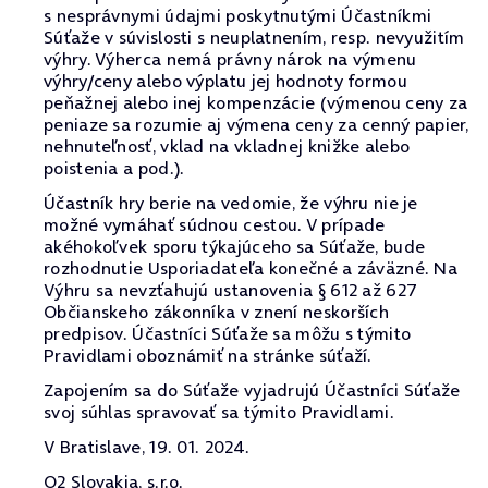
s nesprávnymi údajmi poskytnutými Účastníkmi
Súťaže v súvislosti s neuplatnením, resp. nevyužitím
výhry. Výherca nemá právny nárok na výmenu
výhry/ceny alebo výplatu jej hodnoty formou
peňažnej alebo inej kompenzácie (výmenou ceny za
peniaze sa rozumie aj výmena ceny za cenný papier,
nehnuteľnosť, vklad na vkladnej knižke alebo
poistenia a pod.).
Účastník hry berie na vedomie, že výhru nie je
možné vymáhať súdnou cestou. V prípade
akéhokoľvek sporu týkajúceho sa Súťaže, bude
rozhodnutie Usporiadateľa konečné a záväzné. Na
Výhru sa nevzťahujú ustanovenia § 612 až 627
Občianskeho zákonníka v znení neskorších
predpisov. Účastníci Súťaže sa môžu s týmito
Pravidlami oboznámiť na stránke súťaží.
Zapojením sa do Súťaže vyjadrujú Účastníci Súťaže
svoj súhlas spravovať sa týmito Pravidlami.
V Bratislave, 19. 01. 2024.
O2 Slovakia, s.r.o.