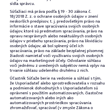
sídla správcu.
Súťažiaci má práva podľa § 19 - 30 zákona č.
18/2018 Z. z. o ochrane osobných údajov v znení
neskorších predpisov, t. j. predovšetkým právo na
informácie o stave spracúvania svojich osobných
údajov, ktoré sú predmetom spracúvania, právo na
opravu nesprávnych alebo neaktuálnych osobných
údajov v priebehu spracúvania, právo na likvidáciu
osobných údajov, ak bol splnený účel ich
spracúvania, právo na základe bezplatnej písomnej
žiadosti namietať voči využívaniu svojich osobných
údajov na marketingové účely. Odvolanie súhlasu
voči jednému z uvedených subjektov nemá vplyv na
trvanie súhlasu udeleného druhému z nich.
Účastník Súťaže berie na vedomie a súhlasí s tým,
že Usporiadateľ alebo sprostredkovatelia v rozsahu
a podmienok dohodnutých s Usporiadateľom sú
oprávnení s použitím automatizovaných, čiastočne
automatizovaných alebo iných ako
automatizovaných prostriedkov spracúvania
zhromažďovať, spracúvať (v zmysle Zákona o