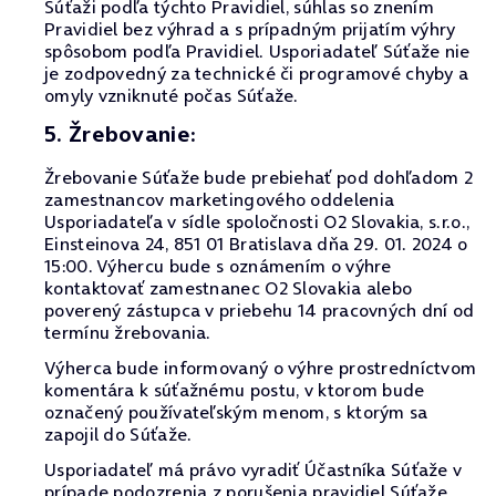
Súťaži podľa týchto Pravidiel, súhlas so znením
Pravidiel bez výhrad a s prípadným prijatím výhry
spôsobom podľa Pravidiel. Usporiadateľ Súťaže nie
je zodpovedný za technické či programové chyby a
omyly vzniknuté počas Súťaže.
5. Žrebovanie:
Žrebovanie Súťaže bude prebiehať pod dohľadom 2
zamestnancov marketingového oddelenia
Usporiadateľa v sídle spoločnosti O2 Slovakia, s.r.o.,
Einsteinova 24, 851 01 Bratislava dňa 29. 01. 2024 o
15:00. Výhercu bude s oznámením o výhre
kontaktovať zamestnanec O2 Slovakia alebo
poverený zástupca v priebehu 14 pracovných dní od
termínu žrebovania.
Výherca bude informovaný o výhre prostredníctvom
komentára k súťažnému postu, v ktorom bude
označený používateľským menom, s ktorým sa
zapojil do Súťaže.
Usporiadateľ má právo vyradiť Účastníka Súťaže v
prípade podozrenia z porušenia pravidiel Súťaže