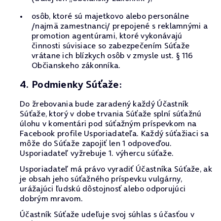
osôb, ktoré sú majetkovo alebo personálne
/najmä zamestnanci/ prepojené s reklamnými a
promotion agentúrami, ktoré vykonávajú
činnosti súvisiace so zabezpečením Súťaže
vrátane ich blízkych osôb v zmysle ust. § 116
Občianskeho zákonníka.
4. Podmienky Súťaže:
Do žrebovania bude zaradený každý Účastník
Súťaže, ktorý v dobe trvania Súťaže splní súťažnú
úlohu v komentári pod súťažným príspevkom na
Facebook profile Usporiadateľa. Každý súťažiaci sa
môže do Súťaže zapojiť len 1 odpoveďou.
Usporiadateľ vyžrebuje 1. výhercu súťaže.
Usporiadateľ má právo vyradiť Účastníka Súťaže, ak
je obsah jeho súťažného príspevku vulgárny,
urážajúci ľudskú dôstojnosť alebo odporujúci
dobrým mravom.
Účastník Súťaže udeľuje svoj súhlas s účasťou v