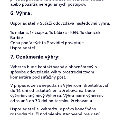
alebo použitia neregulárnych postupov.
6. Výhra:
Usporiadateľ v Súťaži odovzdáva nasledovnú výhru:
1x mikina, 1x čiapka, 1x bábika - KEN, 1x domček
Barbie
Cenu podľa týchto Pravidiel poskytuje
Usporiadateľ.
7. Oznámenie výhry:
Výherca bude kontaktovaný a oboznámený o
spôsobe odovzdania výhry prostredníctvom
komentára pod súťažný post.
V prípade, že sa nepodarí s Výhercom skontaktovať
do 14 dní od uskutočnenia žrebovania, bude
vyžrebovaný nový Výherca. Výhra bude výhercovi
odoslaná do 30 dní od termínu žrebovania.
Usporiadateľ si vyhradzuje právo konečného
rozhodnutia, či podmienky stanovené pre danú