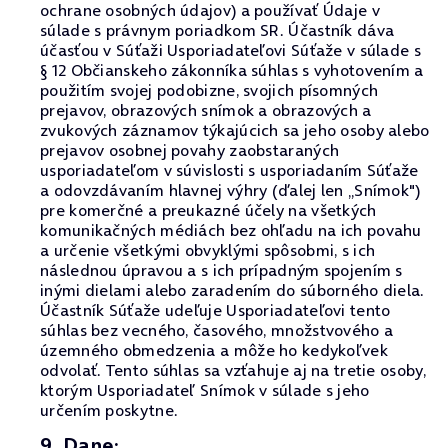
ochrane osobných údajov) a používať Údaje v
súlade s právnym poriadkom SR. Účastník dáva
účasťou v Súťaži Usporiadateľovi Súťaže v súlade s
§ 12 Občianskeho zákonníka súhlas s vyhotovením a
použitím svojej podobizne, svojich písomných
prejavov, obrazových snímok a obrazových a
zvukových záznamov týkajúcich sa jeho osoby alebo
prejavov osobnej povahy zaobstaraných
usporiadateľom v súvislosti s usporiadaním Súťaže
a odovzdávaním hlavnej výhry (ďalej len „Snímok")
pre komerčné a preukazné účely na všetkých
komunikačných médiách bez ohľadu na ich povahu
a určenie všetkými obvyklými spôsobmi, s ich
následnou úpravou a s ich prípadným spojením s
inými dielami alebo zaradením do súborného diela.
Účastník Súťaže udeľuje Usporiadateľovi tento
súhlas bez vecného, časového, množstvového a
územného obmedzenia a môže ho kedykoľvek
odvolať. Tento súhlas sa vzťahuje aj na tretie osoby,
ktorým Usporiadateľ Snímok v súlade s jeho
určením poskytne.
9. Dane: