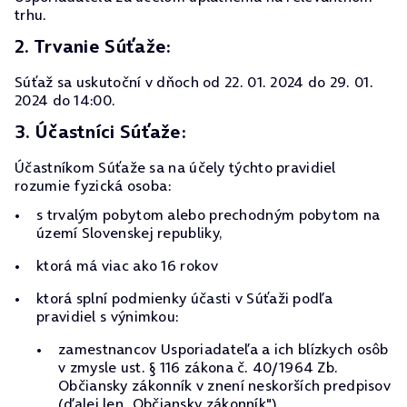
trhu.
2. Trvanie Súťaže:
Súťaž sa uskutoční v dňoch od 22. 01. 2024 do 29. 01.
2024 do 14:00.
3. Účastníci Súťaže:
Účastníkom Súťaže sa na účely týchto pravidiel
rozumie fyzická osoba:
s trvalým pobytom alebo prechodným pobytom na
území Slovenskej republiky,
ktorá má viac ako 16 rokov
ktorá splní podmienky účasti v Súťaži podľa
pravidiel s výnimkou:
zamestnancov Usporiadateľa a ich blízkych osôb
v zmysle ust. § 116 zákona č. 40/1964 Zb.
Občiansky zákonník v znení neskorších predpisov
(ďalej len „Občiansky zákonník"),