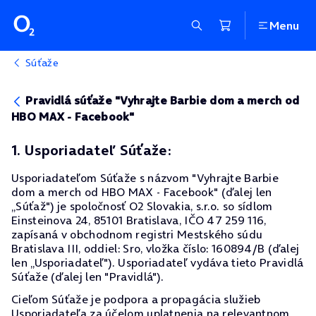
Menu
Súťaže
Pravidlá súťaže "Vyhrajte Barbie dom a merch od
HBO MAX - Facebook"
1. Usporiadateľ Súťaže:
Usporiadateľom Súťaže s názvom "Vyhrajte Barbie
dom a merch od HBO MAX - Facebook" (ďalej len
„Súťaž") je spoločnosť O2 Slovakia, s.r.o. so sídlom
Einsteinova 24, 85101 Bratislava, IČO 47 259 116,
zapísaná v obchodnom registri Mestského súdu
Bratislava III, oddiel: Sro, vložka číslo: 160894/B (ďalej
len „Usporiadateľ"). Usporiadateľ vydáva tieto Pravidlá
Súťaže (ďalej len "Pravidlá").
Cieľom Súťaže je podpora a propagácia služieb
Usporiadateľa za účelom uplatnenia na relevantnom