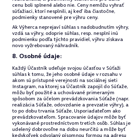
cenu boli splnené alebo nie. Ceny nemôžu vyhrať
súťažiaci, ktorí nesplnili, aj keď iba čiastočne,
podmienky stanovené pre výhru ceny.
Ak Výherca neprejaví súhlas s nadobudnutím výhry,
vzdá sa výhry, odoprie súhlas, resp. nesplní inú
podmienku podľa týchto pravidiel, výhru získava
novo vyžrebovaný náhradník.
8. Osobné údaje:
Každý Účastník udeľuje svojou účasťou v Súťaži
súhlas k tomu, že jeho osobné údaje v rozsahu v
akom sú prístupné verejnosti na sociálnej sieti
Instagram, na ktorej sa Účastník zapojil do Súťaže,
môžu byť použité a uchovávané primeraným
spôsobom za účelom prevádzkovania Súťaže (napr.
realizácia Súťaže, odovzdanie a prevzatie výhry), a
to po dobu trvania Súťaže, Usporiadateľom ako
prevádzkovateľom. Spracovanie údajov môže byť
vykonávané prostredníctvom tretích osôb. Súhlas je
udelený dobrovoľne na dobu neurčitú a môže byť
kedykoľvek odvolaný písomnou formou na adresu