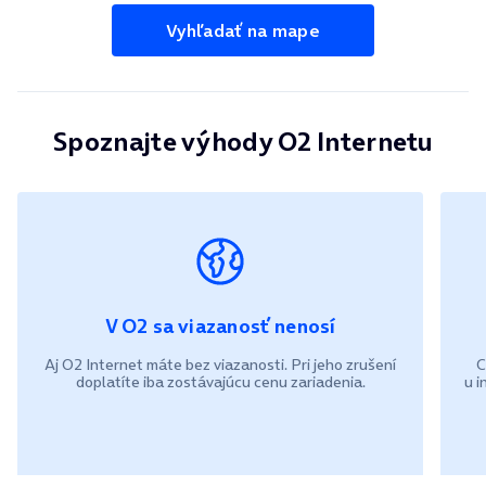
Vyhľadať na mape
Spoznajte výhody O2 Internetu
V O2 sa viazanosť nenosí
Aj O2 Internet máte bez viazanosti. Pri jeho
zrušení
C
doplatíte iba zostávajúcu cenu
zariadenia.
u 