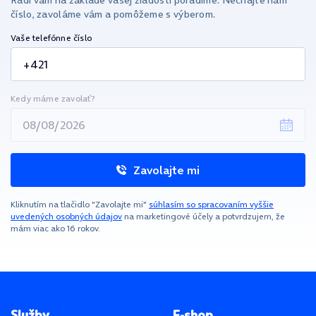
Radi vám na základe vašej žiadosti poradíme. Nechajte nám
číslo, zavoláme vám a pomôžeme s výberom.
Vaše telefónne číslo
Kedy máme zavolať?
Zavolajte mi
Kliknutím na tlačidlo "Zavolajte mi"
súhlasím so spracovaním vyššie
uvedených osobných údajov
na marketingové účely a potvrdzujem, že
mám viac ako 16 rokov.
Pätička stránky
Služby
E-shop