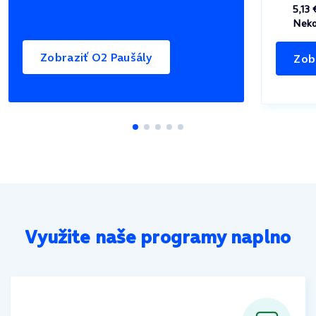
5,13
Neko
Zobraziť O2 Paušály
Zob
Využite naše programy naplno