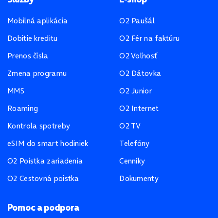
Mobilná aplikácia
O2 Paušál
Dobitie kreditu
O2 Fér na faktúru
Prenos čísla
O2 Voľnosť
Zmena programu
O2 Dátovka
MMS
O2 Junior
Roaming
O2 Internet
Kontrola spotreby
O2 TV
eSIM do smart hodiniek
Telefóny
O2 Poistka zariadenia
Cenníky
O2 Cestovná poistka
Dokumenty
Pomoc a podpora