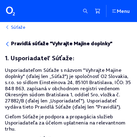
Menu
Súťaže
Pravidlá súťaže "Vyhrajte Majine doplnky"
1. Usporiadateľ Súťaže:
Usporiadateľom Súťaže s názvom "Vyhrajte Majine
doplnky" (ďalej len „Súťaž") je spoločnosť O2 Slovakia,
s.r.o. so sídlom Einsteinova 24, 85101 Bratislava, IČO: 35
848 863, zapísaná v obchodnom registri vedenom
Okresným súdom Bratislava 1, oddiel Sro, vložka č.
27882/B (ďalej len „Usporiadateľ"). Usporiadateľ
vydáva tieto Pravidlá Súťaže (ďalej len "Pravidlá").
Cieľom Súťaže je podpora a propagácia služieb
Usporiadateľa za účelom uplatnenia na relevantnom
trhu.