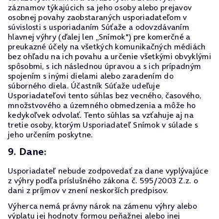
záznamov týkajúcich sa jeho osoby alebo prejavov
osobnej povahy zaobstaraných usporiadateľom v
súvislosti s usporiadaním Súťaže a odovzdávaním
hlavnej výhry (ďalej len „Snímok") pre komerčné a
preukazné účely na všetkých komunikačných médiách
bez ohľadu na ich povahu a určenie všetkými obvyklými
spôsobmi, s ich následnou úpravou a s ich prípadným
spojením s inými dielami alebo zaradením do
súborného diela. Účastník Súťaže udeľuje
Usporiadateľovi tento súhlas bez vecného, časového,
množstvového a územného obmedzenia a môže ho
kedykoľvek odvolať. Tento súhlas sa vzťahuje aj na
tretie osoby, ktorým Usporiadateľ Snímok v súlade s
jeho určením poskytne.
9. Dane:
Usporiadateľ nebude zodpovedať za dane vyplývajúce
z výhry podľa príslušného zákona č. 595/2003 Z.z. o
dani z príjmov v znení neskorších predpisov.
Výherca nemá právny nárok na zámenu výhry alebo
výplatu jej hodnoty formou peňažnej alebo inej