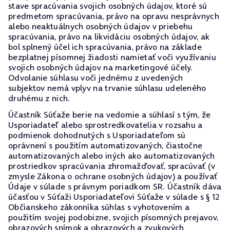
stave spracúvania svojich osobných údajov, ktoré sú
predmetom spracúvania, právo na opravu nesprávnych
alebo neaktuálnych osobných údajov v priebehu
spracúvania, právo na likvidáciu osobných údajov, ak
bol splnený účel ich spracúvania, právo na základe
bezplatnej písomnej žiadosti namietať voči využívaniu
svojich osobných údajov na marketingové účely.
Odvolanie súhlasu voči jednému z uvedených
subjektov nemá vplyv na trvanie súhlasu udeleného
druhému z nich.
Účastník Súťaže berie na vedomie a súhlasí s tým, že
Usporiadateľ alebo sprostredkovatelia v rozsahu a
podmienok dohodnutých s Usporiadateľom sú
oprávnení s použitím automatizovaných, čiastočne
automatizovaných alebo iných ako automatizovaných
prostriedkov spracúvania zhromažďovať, spracúvať (v
zmysle Zákona o ochrane osobných údajov) a používať
Údaje v súlade s právnym poriadkom SR. Účastník dáva
účasťou v Súťaži Usporiadateľovi Súťaže v súlade s § 12
Občianskeho zákonníka súhlas s vyhotovením a
použitím svojej podobizne, svojich písomných prejavov,
obrazových snímok a obrazových a zvukových