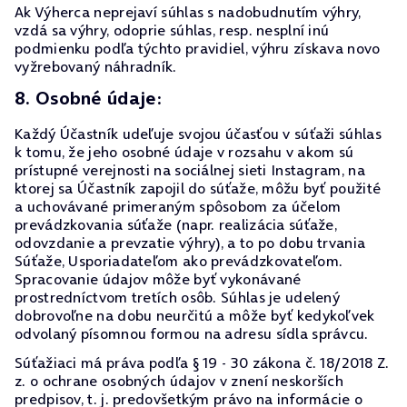
Ak Výherca neprejaví súhlas s nadobudnutím výhry,
vzdá sa výhry, odoprie súhlas, resp. nesplní inú
podmienku podľa týchto pravidiel, výhru získava novo
vyžrebovaný náhradník.
8. Osobné údaje:
Každý Účastník udeľuje svojou účasťou v súťaži súhlas
k tomu, že jeho osobné údaje v rozsahu v akom sú
prístupné verejnosti na sociálnej sieti Instagram, na
ktorej sa Účastník zapojil do súťaže, môžu byť použité
a uchovávané primeraným spôsobom za účelom
prevádzkovania súťaže (napr. realizácia súťaže,
odovzdanie a prevzatie výhry), a to po dobu trvania
Súťaže, Usporiadateľom ako prevádzkovateľom.
Spracovanie údajov môže byť vykonávané
prostredníctvom tretích osôb. Súhlas je udelený
dobrovoľne na dobu neurčitú a môže byť kedykoľvek
odvolaný písomnou formou na adresu sídla správcu.
Súťažiaci má práva podľa § 19 - 30 zákona č. 18/2018 Z.
z. o ochrane osobných údajov v znení neskorších
predpisov, t. j. predovšetkým právo na informácie o