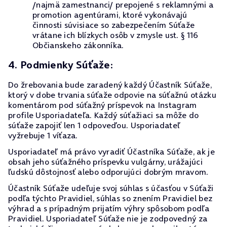
/najmä zamestnanci/ prepojené s reklamnými a
promotion agentúrami, ktoré vykonávajú
činnosti súvisiace so zabezpečením Súťaže
vrátane ich blízkych osôb v zmysle ust. § 116
Občianskeho zákonníka.
4. Podmienky Súťaže:
Do žrebovania bude zaradený každý Účastník Súťaže,
ktorý v dobe trvania súťaže odpovie na súťažnú otázku
komentárom pod súťažný príspevok na Instagram
profile Usporiadateľa. Každý súťažiaci sa môže do
súťaže zapojiť len 1 odpoveďou. Usporiadateľ
vyžrebuje 1 víťaza.
Usporiadateľ má právo vyradiť Účastníka Súťaže, ak je
obsah jeho súťažného príspevku vulgárny, urážajúci
ľudskú dôstojnosť alebo odporujúci dobrým mravom.
Účastník Súťaže udeľuje svoj súhlas s účasťou v Súťaži
podľa týchto Pravidiel, súhlas so znením Pravidiel bez
výhrad a s prípadným prijatím výhry spôsobom podľa
Pravidiel. Usporiadateľ Súťaže nie je zodpovedný za