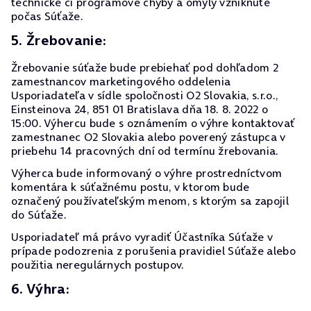
technické či programové chyby a omyly vzniknuté
počas Súťaže.
5. Žrebovanie:
Žrebovanie súťaže bude prebiehať pod dohľadom 2
zamestnancov marketingového oddelenia
Usporiadateľa v sídle spoločnosti O2 Slovakia, s.r.o.,
Einsteinova 24, 851 01 Bratislava dňa 18. 8. 2022 o
15:00. Výhercu bude s oznámením o výhre kontaktovať
zamestnanec O2 Slovakia alebo poverený zástupca v
priebehu 14 pracovných dní od termínu žrebovania.
Výherca bude informovaný o výhre prostredníctvom
komentára k súťažnému postu, v ktorom bude
označený používateľským menom, s ktorým sa zapojil
do Súťaže.
Usporiadateľ má právo vyradiť Účastníka Súťaže v
prípade podozrenia z porušenia pravidiel Súťaže alebo
použitia neregulárnych postupov.
6. Výhra: