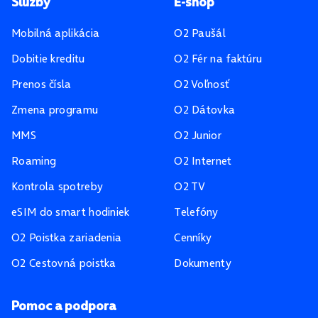
Pätička stránky
Služby
E-shop
Mobilná aplikácia
O2 Paušál
Dobitie kreditu
O2 Fér na faktúru
Prenos čísla
O2 Voľnosť
Zmena programu
O2 Dátovka
MMS
O2 Junior
Roaming
O2 Internet
Kontrola spotreby
O2 TV
eSIM do smart hodiniek
Telefóny
O2 Poistka zariadenia
Cenníky
O2 Cestovná poistka
Dokumenty
Pomoc a podpora