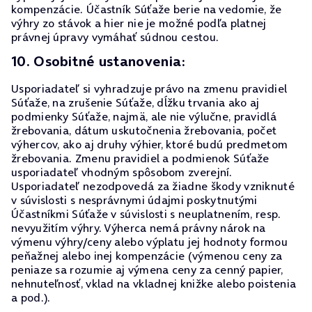
kompenzácie. Účastník Súťaže berie na vedomie, že
výhry zo stávok a hier nie je možné podľa platnej
právnej úpravy vymáhať súdnou cestou.
10. Osobitné ustanovenia:
Usporiadateľ si vyhradzuje právo na zmenu pravidiel
Súťaže, na zrušenie Súťaže, dĺžku trvania ako aj
podmienky Súťaže, najmä, ale nie výlučne, pravidlá
žrebovania, dátum uskutočnenia žrebovania, počet
výhercov, ako aj druhy výhier, ktoré budú predmetom
žrebovania. Zmenu pravidiel a podmienok Súťaže
usporiadateľ vhodným spôsobom zverejní.
Usporiadateľ nezodpovedá za žiadne škody vzniknuté
v súvislosti s nesprávnymi údajmi poskytnutými
Účastníkmi Súťaže v súvislosti s neuplatnením, resp.
nevyužitím výhry. Výherca nemá právny nárok na
výmenu výhry/ceny alebo výplatu jej hodnoty formou
peňažnej alebo inej kompenzácie (výmenou ceny za
peniaze sa rozumie aj výmena ceny za cenný papier,
nehnuteľnosť, vklad na vkladnej knižke alebo poistenia
a pod.).