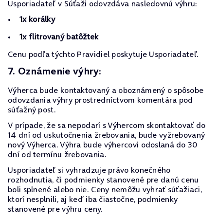
Usporiadateľ v Súťaži odovzdáva nasledovnú výhru:
1x korálky
1x flitrovaný batôžtek
Cenu podľa týchto Pravidiel poskytuje Usporiadateľ.
7. Oznámenie výhry:
Výherca bude kontaktovaný a oboznámený o spôsobe
odovzdania výhry prostredníctvom komentára pod
súťažný post.
V prípade, že sa nepodarí s Výhercom skontaktovať do
14 dní od uskutočnenia žrebovania, bude vyžrebovaný
nový Výherca. Výhra bude výhercovi odoslaná do 30
dní od termínu žrebovania.
Usporiadateľ si vyhradzuje právo konečného
rozhodnutia, či podmienky stanovené pre danú cenu
boli splnené alebo nie. Ceny nemôžu vyhrať súťažiaci,
ktorí nesplnili, aj keď iba čiastočne, podmienky
stanovené pre výhru ceny.