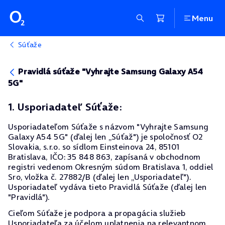
Menu
Súťaže
Pravidlá súťaže "Vyhrajte Samsung Galaxy A54
5G"
1. Usporiadateľ Súťaže:
Usporiadateľom Súťaže s názvom "Vyhrajte Samsung
Galaxy A54 5G" (ďalej len „Súťaž") je spoločnosť O2
Slovakia, s.r.o. so sídlom Einsteinova 24, 85101
Bratislava, IČO: 35 848 863, zapísaná v obchodnom
registri vedenom Okresným súdom Bratislava 1, oddiel
Sro, vložka č. 27882/B (ďalej len „Usporiadateľ").
Usporiadateľ vydáva tieto Pravidlá Súťaže (ďalej len
"Pravidlá").
Cieľom Súťaže je podpora a propagácia služieb
Usporiadateľa za účelom uplatnenia na relevantnom