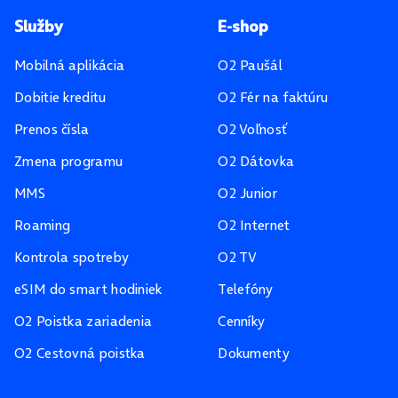
Pätička stránky
Služby
E-shop
Mobilná aplikácia
O2 Paušál
Dobitie kreditu
O2 Fér na faktúru
Prenos čísla
O2 Voľnosť
Zmena programu
O2 Dátovka
MMS
O2 Junior
Roaming
O2 Internet
Kontrola spotreby
O2 TV
eSIM do smart hodiniek
Telefóny
O2 Poistka zariadenia
Cenníky
O2 Cestovná poistka
Dokumenty