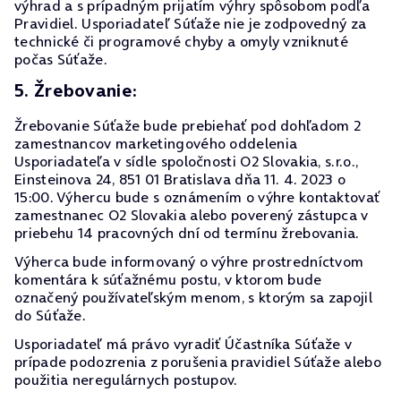
výhrad a s prípadným prijatím výhry spôsobom podľa
Pravidiel. Usporiadateľ Súťaže nie je zodpovedný za
technické či programové chyby a omyly vzniknuté
počas Súťaže.
5. Žrebovanie:
Žrebovanie Súťaže bude prebiehať pod dohľadom 2
zamestnancov marketingového oddelenia
Usporiadateľa v sídle spoločnosti O2 Slovakia, s.r.o.,
Einsteinova 24, 851 01 Bratislava dňa 11. 4. 2023 o
15:00. Výhercu bude s oznámením o výhre kontaktovať
zamestnanec O2 Slovakia alebo poverený zástupca v
priebehu 14 pracovných dní od termínu žrebovania.
Výherca bude informovaný o výhre prostredníctvom
komentára k súťažnému postu, v ktorom bude
označený používateľským menom, s ktorým sa zapojil
do Súťaže.
Usporiadateľ má právo vyradiť Účastníka Súťaže v
prípade podozrenia z porušenia pravidiel Súťaže alebo
použitia neregulárnych postupov.