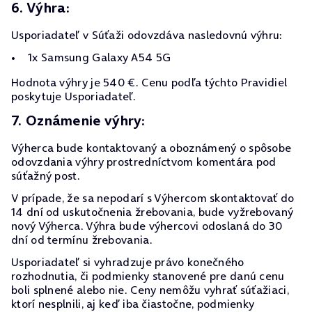
6. Výhra:
Usporiadateľ v Súťaži odovzdáva nasledovnú výhru:
1x Samsung Galaxy A54 5G
Hodnota výhry je 540 €. Cenu podľa týchto Pravidiel
poskytuje Usporiadateľ.
7. Oznámenie výhry:
Výherca bude kontaktovaný a oboznámený o spôsobe
odovzdania výhry prostredníctvom komentára pod
súťažný post.
V prípade, že sa nepodarí s Výhercom skontaktovať do
14 dní od uskutočnenia žrebovania, bude vyžrebovaný
nový Výherca. Výhra bude výhercovi odoslaná do 30
dní od termínu žrebovania.
Usporiadateľ si vyhradzuje právo konečného
rozhodnutia, či podmienky stanovené pre danú cenu
boli splnené alebo nie. Ceny nemôžu vyhrať súťažiaci,
ktorí nesplnili, aj keď iba čiastočne, podmienky