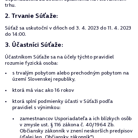
trhu.
2. Trvanie Súťaže:
Súťaž sa uskutoční v dňoch od 3. 4. 2023 do 11. 4. 2023
do 14:00.
3. Účastníci Súťaže:
Účastníkom Súťaže sa na účely týchto pravidiel
rozumie fyzická osoba:
s trvalým pobytom alebo prechodným pobytom na
území Slovenskej republiky,
ktorá má viac ako 16 rokov
ktorá splní podmienky účasti v Súťaži podľa
pravidiel s výnimkou:
zamestnancov Usporiadateľa a ich blízkych osôb
v zmysle ust. § 116 zákona č. 40/1964 Zb.
Občiansky zákonník v znení neskorších predpisov
(ďalej len „Občiansky zákonník"),