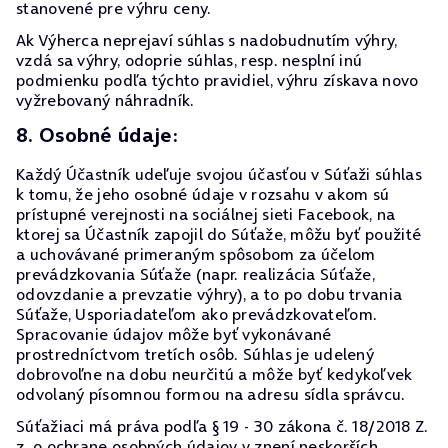
stanovené pre výhru ceny.
Ak Výherca neprejaví súhlas s nadobudnutím výhry,
vzdá sa výhry, odoprie súhlas, resp. nesplní inú
podmienku podľa týchto pravidiel, výhru získava novo
vyžrebovaný náhradník.
8. Osobné údaje:
Každý Účastník udeľuje svojou účasťou v Súťaži súhlas
k tomu, že jeho osobné údaje v rozsahu v akom sú
prístupné verejnosti na sociálnej sieti Facebook, na
ktorej sa Účastník zapojil do Súťaže, môžu byť použité
a uchovávané primeraným spôsobom za účelom
prevádzkovania Súťaže (napr. realizácia Súťaže,
odovzdanie a prevzatie výhry), a to po dobu trvania
Súťaže, Usporiadateľom ako prevádzkovateľom.
Spracovanie údajov môže byť vykonávané
prostredníctvom tretích osôb. Súhlas je udelený
dobrovoľne na dobu neurčitú a môže byť kedykoľvek
odvolaný písomnou formou na adresu sídla správcu.
Súťažiaci má práva podľa § 19 - 30 zákona č. 18/2018 Z.
z. o ochrane osobných údajov v znení neskorších