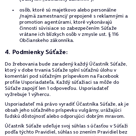
osôb, ktoré sú majetkovo alebo personálne
/najmä zamestnanci/ prepojené s reklamnými a
promotion agentúrami, ktoré vykonávajú
činnosti súvisiace so zabezpečením Súťaže
vrátane ich blízkych osôb v zmysle ust. § 116
Občianskeho zákonníka.
4. Podmienky Súťaže:
Do žrebovania bude zaradený každý Účastník Súťaže,
ktorý v dobe trvania Súťaže splní súťažnú úlohu v
komentári pod súťažným príspevkom na Facebook
profile Usporiadateľa. Každý súťažiaci sa môže do
Súťaže zapojiť len 1 odpoveďou. Usporiadateľ
vyžrebuje 1 výhercu.
Usporiadateľ má právo vyradiť Účastníka Súťaže, ak je
obsah jeho súťažného príspevku vulgárny, urážajúci
ľudskú dôstojnosť alebo odporujúci dobrým mravom.
Účastník Súťaže udeľuje svoj súhlas s účasťou v Súťaži
podľa týchto Pravidiel, súhlas so znením Pravidiel bez