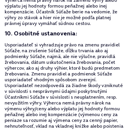
Výherca nemá právny nárok na zámenu výhry alebo
výplatu jej hodnoty formou peňažnej alebo inej
kompenzácie. Účastník Súťaže berie na vedomie, že
výhry zo stávok a hier nie je možné podľa platnej
právnej úpravy vymáhať súdnou cestou.
10. Osobitné ustanovenia:
Usporiadateľ si vyhradzuje právo na zmenu pravidiel
Súťaže, na zrušenie Súťaže, dĺžku trvania ako aj
podmienky Súťaže, najmä, ale nie výlučne, pravidlá
žrebovania, dátum uskutočnenia žrebovania, počet
výhercov, ako aj druhy výhier, ktoré budú predmetom
žrebovania. Zmenu pravidiel a podmienok Súťaže
usporiadateľ vhodným spôsobom zverejní.
Usporiadateľ nezodpovedá za žiadne škody vzniknuté
v súvislosti s nesprávnymi údajmi poskytnutými
Účastníkmi Súťaže v súvislosti s neuplatnením, resp.
nevyužitím výhry. Výherca nemá právny nárok na
výmenu výhry/ceny alebo výplatu jej hodnoty formou
peňažnej alebo inej kompenzácie (výmenou ceny za
peniaze sa rozumie aj výmena ceny za cenný papier,
nehnuteľnosť, vklad na vkladnej knižke alebo poistenia