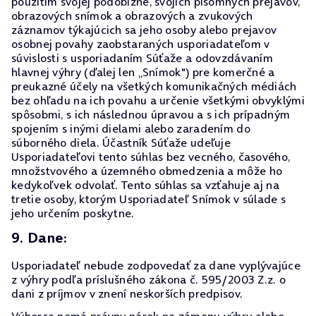
použitím svojej podobizne, svojich písomných prejavov,
obrazových snímok a obrazových a zvukových
záznamov týkajúcich sa jeho osoby alebo prejavov
osobnej povahy zaobstaraných usporiadateľom v
súvislosti s usporiadaním Súťaže a odovzdávaním
hlavnej výhry (ďalej len „Snímok") pre komerčné a
preukazné účely na všetkých komunikačných médiách
bez ohľadu na ich povahu a určenie všetkými obvyklými
spôsobmi, s ich následnou úpravou a s ich prípadným
spojením s inými dielami alebo zaradením do
súborného diela. Účastník Súťaže udeľuje
Usporiadateľovi tento súhlas bez vecného, časového,
množstvového a územného obmedzenia a môže ho
kedykoľvek odvolať. Tento súhlas sa vzťahuje aj na
tretie osoby, ktorým Usporiadateľ Snímok v súlade s
jeho určením poskytne.
9. Dane:
Usporiadateľ nebude zodpovedať za dane vyplývajúce
z výhry podľa príslušného zákona č. 595/2003 Z.z. o
dani z príjmov v znení neskorších predpisov.