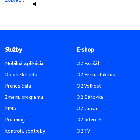
Pätička stránky
Služby
E-shop
Mobilná aplikácia
O2 Paušál
Dobitie kreditu
O2 Fér na faktúru
Prenos čísla
O2 Voľnosť
Zmena programu
O2 Dátovka
MMS
O2 Junior
Roaming
O2 Internet
Kontrola spotreby
O2 TV