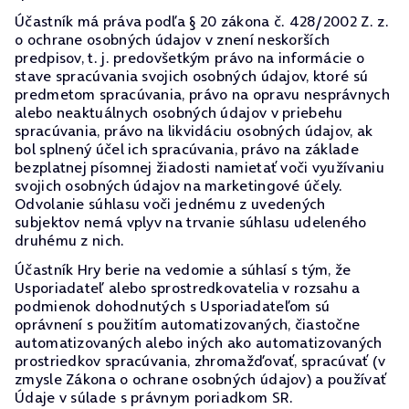
Účastník má práva podľa § 20 zákona č. 428/2002 Z. z.
o ochrane osobných údajov v znení neskorších
predpisov, t. j. predovšetkým právo na informácie o
stave spracúvania svojich osobných údajov, ktoré sú
predmetom spracúvania, právo na opravu nesprávnych
alebo neaktuálnych osobných údajov v priebehu
spracúvania, právo na likvidáciu osobných údajov, ak
bol splnený účel ich spracúvania, právo na základe
bezplatnej písomnej žiadosti namietať voči využívaniu
svojich osobných údajov na marketingové účely.
Odvolanie súhlasu voči jednému z uvedených
subjektov nemá vplyv na trvanie súhlasu udeleného
druhému z nich.
Účastník Hry berie na vedomie a súhlasí s tým, že
Usporiadateľ alebo sprostredkovatelia v rozsahu a
podmienok dohodnutých s Usporiadateľom sú
oprávnení s použitím automatizovaných, čiastočne
automatizovaných alebo iných ako automatizovaných
prostriedkov spracúvania, zhromažďovať, spracúvať (v
zmysle Zákona o ochrane osobných údajov) a používať
Údaje v súlade s právnym poriadkom SR.