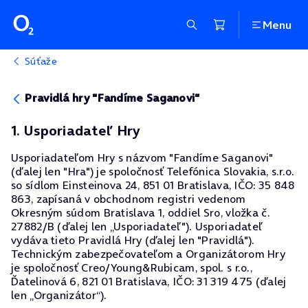
Menu
Súťaže
Pravidlá hry "Fandíme Saganovi"
1. Usporiadateľ Hry
Usporiadateľom Hry s názvom "Fandíme Saganovi"
(ďalej len "Hra") je spoločnosť Telefónica Slovakia, s.r.o.
so sídlom Einsteinova 24, 851 01 Bratislava, IČO: 35 848
863, zapísaná v obchodnom registri vedenom
Okresným súdom Bratislava 1, oddiel Sro, vložka č.
27882/B (ďalej len „Usporiadateľ"). Usporiadateľ
vydáva tieto Pravidlá Hry (ďalej len "Pravidlá").
Technickým zabezpečovateľom a Organizátorom Hry
je spoločnosť Creo/Young&Rubicam, spol. s r.o.,
Ďatelinová 6, 821 01 Bratislava, IČO: 31 319 475 (ďalej
len „Organizátor“).