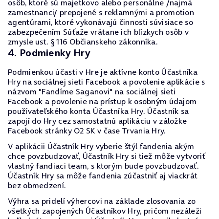
osôb, ktoré sú majetkovo alebo personálne /najmä
zamestnanci/ prepojené s reklamnými a promotion
agentúrami, ktoré vykonávajú činnosti súvisiace so
zabezpečením Súťaže vrátane ich blízkych osôb v
zmysle ust. § 116 Občianskeho zákonníka.
4. Podmienky Hry
Podmienkou účasti v Hre je aktívne konto Účastníka
Hry na sociálnej sieti Facebook a povolenie aplikácie s
názvom "Fandíme Saganovi" na sociálnej sieti
Facebook a povolenie na prístup k osobným údajom
používateľského konta Účastníka Hry. Účastník sa
zapojí do Hry cez samostatnú aplikáciu v záložke
Facebook stránky O2 SK v čase Trvania Hry.
V aplikácii Účastník Hry vyberie štýl fandenia akým
chce povzbudzovať, Účastník Hry si tiež môže vytvoriť
vlastný fandiaci team, s ktorým bude povzbudzovať.
Účastník Hry sa môže fandenia zúčastniť aj viackrát
bez obmedzení.
Výhra sa pridelí výhercovi na základe zlosovania zo
všetkých zapojených Účastníkov Hry, pričom nezáleži