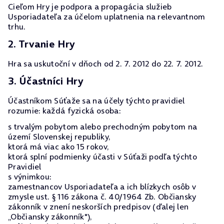
Cieľom Hry je podpora a propagácia služieb
Usporiadateľa za účelom uplatnenia na relevantnom
trhu.
2. Trvanie Hry
Hra sa uskutoční v dňoch od 2. 7. 2012 do 22. 7. 2012.
3. Účastníci Hry
Účastníkom Súťaže sa na účely týchto pravidiel
rozumie: každá fyzická osoba:
s trvalým pobytom alebo prechodným pobytom na
území Slovenskej republiky,
ktorá má viac ako 15 rokov,
ktorá splní podmienky účasti v Súťaži podľa týchto
Pravidiel
s výnimkou:
zamestnancov Usporiadateľa a ich blízkych osôb v
zmysle ust. § 116 zákona č. 40/1964 Zb. Občiansky
zákonník v znení neskorších predpisov (ďalej len
„Občiansky zákonník"),