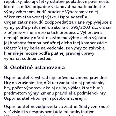
republiky, ako aj všetky ostatné poplatkové povinnosti,
ktoré sa môžu prípadne vzťahovať na nadobudnutie
výhry výhercom, budú hradené Výhercom v celej
zákonom stanovenej výške. Usporiadateľ a
Organizátor nebudú zodpovedať za dane vyplývajúce z
výhry podľa príslušného zákona č. 595/2003 Z.z. o dani
z príjmov v znení neskorších predpisov. Výhercovia
nemajú právny nárok na zámenu výhry alebo výplatu
jej hodnoty formou peňažnej alebo inej kompenzácie.
Účastník Hry berie na vedomie, že výhry zo stávok a
hier nie je možné podľa platnej právnej úpravy
vymáhať súdnou cestou.
8. Osobitné ustanovenia
Usporiadateľ si vyhradzuje právo na zmenu pravidiel
Hry na zrušenie Hry, dĺžku trvania ako aj podmienky
hry, počet výhercov, ako aj druhy výhier, ktoré budú
predmetom výhry. Zmenu pravidiel a podmienok hry
Usporiadateľ vhodným spôsobom zverejní.
Usporiadateľ nezodpovedá za žiadne škody vzniknuté
v súvislosti s nesprávnymi údajmi poskytnutými