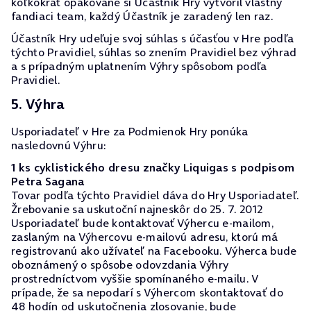
koľkokrát opakovane si Účastník Hry vytvoril vlastný
fandiaci team, každý Účastník je zaradený len raz.
Účastník Hry udeľuje svoj súhlas s účasťou v Hre podľa
týchto Pravidiel, súhlas so znením Pravidiel bez výhrad
a s prípadným uplatnením Výhry spôsobom podľa
Pravidiel.
5. Výhra
Usporiadateľ v Hre za Podmienok Hry ponúka
nasledovnú Výhru:
1 ks cyklistického dresu značky Liquigas s podpisom
Petra Sagana
Tovar podľa týchto Pravidiel dáva do Hry Usporiadateľ.
Žrebovanie sa uskutoční najneskôr do 25. 7. 2012
Usporiadateľ bude kontaktovať Výhercu e-mailom,
zaslaným na Výhercovu e-mailovú adresu, ktorú má
registrovanú ako užívateľ na Facebooku. Výherca bude
oboznámený o spôsobe odovzdania Výhry
prostredníctvom vyššie spomínaného e-mailu. V
prípade, že sa nepodarí s Výhercom skontaktovať do
48 hodín od uskutočnenia zlosovanie, bude