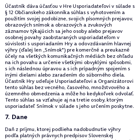
Účastník dáva účasťou v Hre Usporiadateľovi v súlade s
§ 12 Občianskeho zákonníka súhlas s vyhotovením a
použitím svojej podobizne, svojich písomných prejavov,
obrazových snímok a obrazových a zvukových
záznamov týkajúcich sa jeho osoby alebo prejavov
osobnej povahy zaobstaraných usporiadateľom v
súvislosti s usporiadaním Hry a odovzdávaním hlavnej
výhry (ďalej len „Snímok") pre komerčné a preukazné
účely na všetkých komunikačných médiách bez ohľadu
na ich povahu a určenie všetkými obvyklými spôsobmi,
s ich následnou úpravou a s ich prípadným spojením s
inými dielami alebo zaradením do súborného diela.
Účastník Hry udeľuje Usporiadateľovi a Organizátorovi
tento súhlas bez vecného, časového, množstvového a
územného obmedzenia a môže ho kedykoľvek odvolať.
Tento súhlas sa vzťahuje aj na tretie osoby, ktorým
usporiadateľ Snímok v súlade s jeho určením poskytne.
7. Dane
Daň z príjmu, ktorej podlieha nadobudnutie výhry
podľa platných právnych predpisov Slovenskej