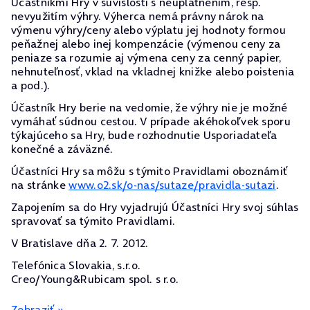
Účastníkmi Hry v súvislosti s neuplatnením, resp.
nevyužitím výhry. Výherca nemá právny nárok na
výmenu výhry/ceny alebo výplatu jej hodnoty formou
peňažnej alebo inej kompenzácie (výmenou ceny za
peniaze sa rozumie aj výmena ceny za cenný papier,
nehnuteľnosť, vklad na vkladnej knižke alebo poistenia
a pod.).
Účastník Hry berie na vedomie, že výhry nie je možné
vymáhať súdnou cestou. V prípade akéhokoľvek sporu
týkajúceho sa Hry, bude rozhodnutie Usporiadateľa
konečné a záväzné.
Účastníci Hry sa môžu s týmito Pravidlami oboznámiť
na stránke
www.o2.sk/o-nas/sutaze/pravidla-sutazi
.
Zapojením sa do Hry vyjadrujú Účastníci Hry svoj súhlas
spravovať sa týmito Pravidlami.
V Bratislave dňa 2. 7. 2012.
Telefónica Slovakia, s.r.o.
Creo/Young&Rubicam spol. s r.o.
Zobraziť »