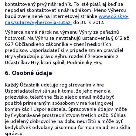
kontaktovaný prvý náhradník. To isté platí, aj keď sa
nepodarí skontaktovať s náhradníkom. Meno Výhercu
budú zverejnené na internetovej stránke
www.o2.sk/o-
nas/sutaze/vyhercovia-sutazi
do 31. 7. 2012.
Výherca nemá nárok na výmenu Výhry za peňažnú
hotovosť. Na Výhru sa nevzťahujú ustanovenia § 612 až
627 Občianskeho zákonníka v znení neskorších
predpisov. Usporiadateľ si v prípade zmien pravidiel
Hry vyhradzuje právo Výhru rozdeliť žrebovaním z
Účastníkov Hry, ktorí splnili Podmienky Hry.
6. Osobné údaje
Každý Účastník udeľuje registrovaním v hre
Usporiadateľovi súhlas k tomu, že jeho meno a
priezvisko, telefónne číslo alebo email môžu byť
použité primeraným spôsobom v marketingovej
komunikácii Usporiadateľa. Spracovanie údajov môže
byť vykonávané prostredníctvom tretích osôb. Súhlas
je udelený dobrovoľne na dobu neurčitú a môže byť
kedykoľvek odvolaný písomnou formou na adresu sídla
správcu.