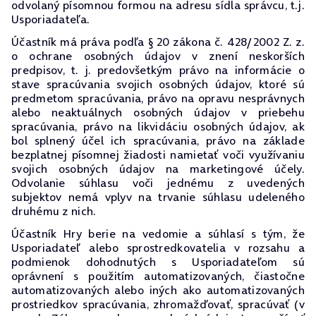
odvolaný písomnou formou na adresu sídla správcu, t.j.
Usporiadateľa.
Účastník má práva podľa § 20 zákona č. 428/2002 Z. z.
o ochrane osobných údajov v znení neskorších
predpisov, t. j. predovšetkým právo na informácie o
stave spracúvania svojich osobných údajov, ktoré sú
predmetom spracúvania, právo na opravu nesprávnych
alebo neaktuálnych osobných údajov v priebehu
spracúvania, právo na likvidáciu osobných údajov, ak
bol splnený účel ich spracúvania, právo na základe
bezplatnej písomnej žiadosti namietať voči využívaniu
svojich osobných údajov na marketingové účely.
Odvolanie súhlasu voči jednému z uvedených
subjektov nemá vplyv na trvanie súhlasu udeleného
druhému z nich.
Účastník Hry berie na vedomie a súhlasí s tým, že
Usporiadateľ alebo sprostredkovatelia v rozsahu a
podmienok dohodnutých s Usporiadateľom sú
oprávnení s použitím automatizovaných, čiastočne
automatizovaných alebo iných ako automatizovaných
prostriedkov spracúvania, zhromažďovať, spracúvať (v