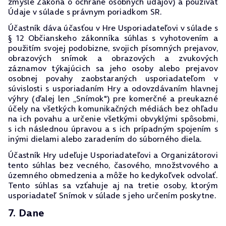
zmysle Zákona o ochrane osobných údajov) a používať
Údaje v súlade s právnym poriadkom SR.
Účastník dáva účasťou v Hre Usporiadateľovi v súlade s
§ 12 Občianskeho zákonníka súhlas s vyhotovením a
použitím svojej podobizne, svojich písomných prejavov,
obrazových snímok a obrazových a zvukových
záznamov týkajúcich sa jeho osoby alebo prejavov
osobnej povahy zaobstaraných usporiadateľom v
súvislosti s usporiadaním Hry a odovzdávaním hlavnej
výhry (ďalej len „Snímok") pre komerčné a preukazné
účely na všetkých komunikačných médiách bez ohľadu
na ich povahu a určenie všetkými obvyklými spôsobmi,
s ich následnou úpravou a s ich prípadným spojením s
inými dielami alebo zaradením do súborného diela.
Účastník Hry udeľuje Usporiadateľovi a Organizátorovi
tento súhlas bez vecného, časového, množstvového a
územného obmedzenia a môže ho kedykoľvek odvolať.
Tento súhlas sa vzťahuje aj na tretie osoby, ktorým
usporiadateľ Snímok v súlade s jeho určením poskytne.
7. Dane