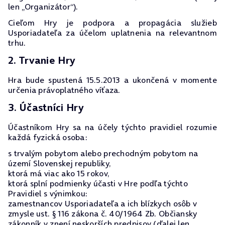
len „Organizátor“).
Cieľom Hry je podpora a propagácia služieb
Usporiadateľa za účelom uplatnenia na relevantnom
trhu.
2. Trvanie Hry
Hra bude spustená 15.5.2013 a ukončená v momente
určenia právoplatného víťaza.
3. Účastníci Hry
Účastníkom Hry sa na účely týchto pravidiel rozumie
každá fyzická osoba:
s trvalým pobytom alebo prechodným pobytom na
území Slovenskej republiky,
ktorá má viac ako 15 rokov,
ktorá splní podmienky účasti v Hre podľa týchto
Pravidiel s výnimkou:
zamestnancov Usporiadateľa a ich blízkych osôb v
zmysle ust. § 116 zákona č. 40/1964 Zb. Občiansky
zákonník v znení neskorších predpisov (ďalej len