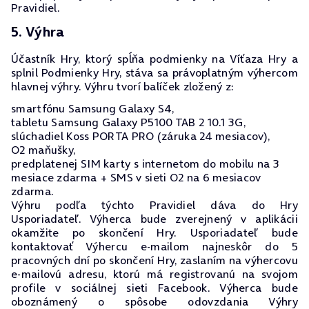
Pravidiel.
5. Výhra
Účastník Hry, ktorý spĺňa podmienky na Víťaza Hry a
splnil Podmienky Hry, stáva sa právoplatným výhercom
hlavnej výhry. Výhru tvorí balíček zložený z:
smartfónu Samsung Galaxy S4,
tabletu Samsung Galaxy P5100 TAB 2 10.1 3G,
slúchadiel Koss PORTA PRO (záruka 24 mesiacov),
O2 maňušky,
predplatenej SIM karty s internetom do mobilu na 3
mesiace zdarma + SMS v sieti O2 na 6 mesiacov
zdarma.
Výhru podľa týchto Pravidiel dáva do Hry
Usporiadateľ. Výherca bude zverejnený v aplikácii
okamžite po skončení Hry. Usporiadateľ bude
kontaktovať Výhercu e-mailom najneskôr do 5
pracovných dní po skončení Hry, zaslaním na výhercovu
e-mailovú adresu, ktorú má registrovanú na svojom
profile v sociálnej sieti Facebook. Výherca bude
oboznámený o spôsobe odovzdania Výhry