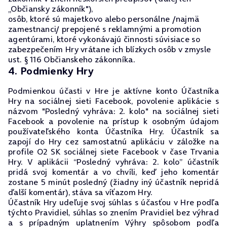
„Občiansky zákonník"),
osôb, ktoré sú majetkovo alebo personálne /najmä
zamestnanci/ prepojené s reklamnými a promotion
agentúrami, ktoré vykonávajú činnosti súvisiace so
zabezpečením Hry vrátane ich blízkych osôb v zmysle
ust. § 116 Občianskeho zákonníka.
4. Podmienky Hry
Podmienkou účasti v Hre je aktívne konto Účastníka
Hry na sociálnej sieti Facebook, povolenie aplikácie s
názvom "Posledný vyhráva: 2. kolo" na sociálnej sieti
Facebook a povolenie na prístup k osobným údajom
používateľského konta Účastníka Hry. Účastník sa
zapojí do Hry cez samostatnú aplikáciu v záložke na
profile O2 SK sociálnej siete Facebook v čase Trvania
Hry. V aplikácii “Posledný vyhráva: 2. kolo” účastník
pridá svoj komentár a vo chvíli, keď jeho komentár
zostane 5 minút posledný (žiadny iný účastník nepridá
ďalší komentár), stáva sa víťazom Hry.
Účastník Hry udeľuje svoj súhlas s účasťou v Hre podľa
týchto Pravidiel, súhlas so znením Pravidiel bez výhrad
a s prípadným uplatnením Výhry spôsobom podľa