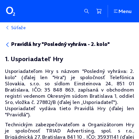
Menu
Súťaže
Pravidlá hry "Posledný vyhráva - 2. kolo"
1. Usporiadateľ Hry
Usporiadateľom Hry s názvom "Posledný vyhráva: 2.
kolo" (ďalej len "Hra") je spoločnosť Telefónica
Slovakia, s.r.o. so sídlom Einsteinova 24, 851 01
Bratislava, IČO: 35 848 863, zapísaná v obchodnom
registri vedenom Okresným súdom Bratislava 1, oddiel
Sro, vložka č. 27882/B (ďalej len „Usporiadateľ").
Usporiadateľ vydáva tieto Pravidlá Hry (ďalej len
"Pravidlá").
Technickým zabezpečovateľom a Organizátorom Hry
je spoločnosť TRIAD Advertising, spol. s r.o.,
Brigádnická 27, Bratislava 841 10 , IČO: 35931141 (ďalej