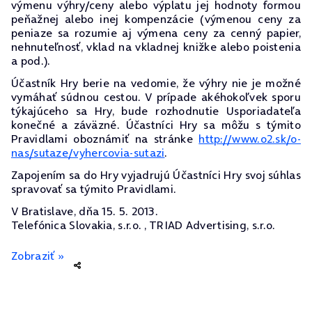
výmenu výhry/ceny alebo výplatu jej hodnoty formou
peňažnej alebo inej kompenzácie (výmenou ceny za
peniaze sa rozumie aj výmena ceny za cenný papier,
nehnuteľnosť, vklad na vkladnej knižke alebo poistenia
a pod.).
Účastník Hry berie na vedomie, že výhry nie je možné
vymáhať súdnou cestou. V prípade akéhokoľvek sporu
týkajúceho sa Hry, bude rozhodnutie Usporiadateľa
konečné a záväzné. Účastníci Hry sa môžu s týmito
Pravidlami oboznámiť na stránke
http://www.o2.sk/o-
nas/sutaze/vyhercovia-sutazi
.
Zapojením sa do Hry vyjadrujú Účastníci Hry svoj súhlas
spravovať sa týmito Pravidlami.
V Bratislave, dňa 15. 5. 2013.
Telefónica Slovakia, s.r.o. , TRIAD Advertising, s.r.o.
Zobraziť »