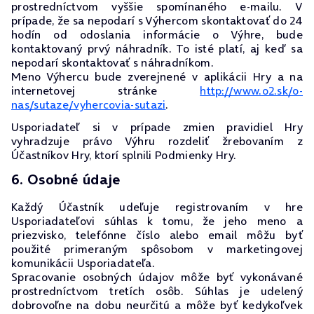
prostredníctvom vyššie spomínaného e-mailu. V
prípade, že sa nepodarí s Výhercom skontaktovať do 24
hodín od odoslania informácie o Výhre, bude
kontaktovaný prvý náhradník. To isté platí, aj keď sa
nepodarí skontaktovať s náhradníkom.
Meno Výhercu bude zverejnené v aplikácii Hry a na
internetovej stránke
http://www.o2.sk/o-
nas/sutaze/vyhercovia-sutazi
.
Usporiadateľ si v prípade zmien pravidiel Hry
vyhradzuje právo Výhru rozdeliť žrebovaním z
Účastníkov Hry, ktorí splnili Podmienky Hry.
6. Osobné údaje
Každý Účastník udeľuje registrovaním v hre
Usporiadateľovi súhlas k tomu, že jeho meno a
priezvisko, telefónne číslo alebo email môžu byť
použité primeraným spôsobom v marketingovej
komunikácii Usporiadateľa.
Spracovanie osobných údajov môže byť vykonávané
prostredníctvom tretích osôb. Súhlas je udelený
dobrovoľne na dobu neurčitú a môže byť kedykoľvek