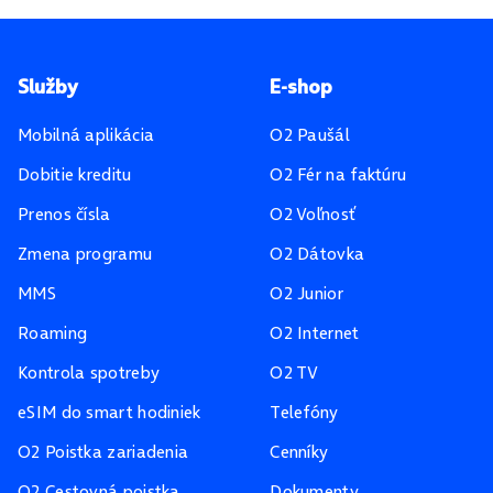
Pätička stránky
Služby
E-shop
Mobilná aplikácia
O2 Paušál
Dobitie kreditu
O2 Fér na faktúru
Prenos čísla
O2 Voľnosť
Zmena programu
O2 Dátovka
MMS
O2 Junior
Roaming
O2 Internet
Kontrola spotreby
O2 TV
eSIM do smart hodiniek
Telefóny
O2 Poistka zariadenia
Cenníky
O2 Cestovná poistka
Dokumenty