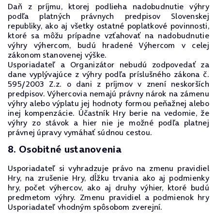
Daň z príjmu, ktorej podlieha nadobudnutie výhry
podľa platných právnych predpisov Slovenskej
republiky, ako aj všetky ostatné poplatkové povinnosti,
ktoré sa môžu prípadne vzťahovať na nadobudnutie
výhry výhercom, budú hradené Výhercom v celej
zákonom stanovenej výške.
Usporiadateľ a Organizátor nebudú zodpovedať za
dane vyplývajúce z výhry podľa príslušného zákona č.
595/2003 Z.z. o dani z príjmov v znení neskorších
predpisov. Výhercovia nemajú právny nárok na zámenu
výhry alebo výplatu jej hodnoty formou peňažnej alebo
inej kompenzácie. Účastník Hry berie na vedomie, že
výhry zo stávok a hier nie je možné podľa platnej
právnej úpravy vymáhať súdnou cestou.
8. Osobitné ustanovenia
Usporiadateľ si vyhradzuje právo na zmenu pravidiel
Hry, na zrušenie Hry, dĺžku trvania ako aj podmienky
hry, počet výhercov, ako aj druhy výhier, ktoré budú
predmetom výhry. Zmenu pravidiel a podmienok hry
Usporiadateľ vhodným spôsobom zverejní.