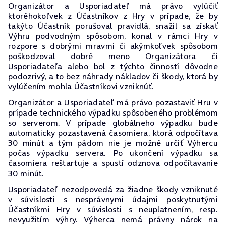
Organizátor a Usporiadateľ má právo vylúčiť
ktoréhokoľvek z Účastníkov z Hry v prípade, že by
takýto Účastník porušoval pravidlá, snažil sa získať
Výhru podvodným spôsobom, konal v rámci Hry v
rozpore s dobrými mravmi či akýmkoľvek spôsobom
poškodzoval dobré meno Organizátora či
Usporiadateľa alebo bol z týchto činností dôvodne
podozrivý, a to bez náhrady nákladov či škody, ktorá by
vylúčením mohla Účastníkovi vzniknúť.
Organizátor a Usporiadateľ má právo pozastaviť Hru v
prípade technického výpadku spôsobeného problémom
so serverom. V prípade globálneho výpadku bude
automaticky pozastavená časomiera, ktorá odpočítava
30 minút a tým pádom nie je možné určiť Výhercu
počas výpadku servera. Po ukončení výpadku sa
časomiera reštartuje a spustí odznova odpočítavanie
30 minút.
Usporiadateľ nezodpovedá za žiadne škody vzniknuté
v súvislosti s nesprávnymi údajmi poskytnutými
Účastníkmi Hry v súvislosti s neuplatnením, resp.
nevyužitím výhry. Výherca nemá právny nárok na