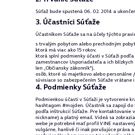
Súťaž bude spustená 06. 02. 2014 a ukončená
3. Účastníci Súťaže
Účastníkom Súťaže sa na účely týchto pravi
s trvalým pobytom alebo prechodným pobyto
ktorá má viac ako 15 rokov,
ktorá splní podmienky účasti v Súťaži podľa 
zamestnancov Usporiadateľa a ich blízkych o
len „Občiansky zákonník"),
osôb, ktoré sú majetkovo alebo personálne
súvisiace so zabezpečením Súťaže vrátane ic
4. Podmienky Súťaže
Podmienkou účasti v Súťaži je vytvorenie kr
hashtagom #mojden. Účastník sa zapojí do
podľa inštrukcií Súťaže. Pre kontaktovanie 
nickname) a platný email. Videá sa zobrazi
webe je potrebné mať profil VINE nastavený
vulgárne, hanlivé či inak porušujúce práva