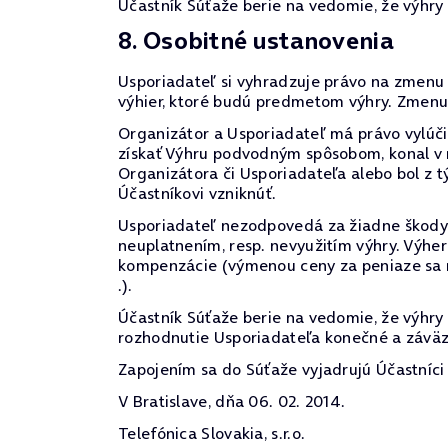
Účastník Súťaže berie na vedomie, že výhry
8. Osobitné ustanovenia
Usporiadateľ si vyhradzuje právo na zmenu p
výhier, ktoré budú predmetom výhry. Zmenu
Organizátor a Usporiadateľ má právo vylúčiť
získať Výhru podvodným spôsobom, konal v
Organizátora či Usporiadateľa alebo bol z t
Účastníkovi vzniknúť.
Usporiadateľ nezodpovedá za žiadne škody v
neuplatnením, resp. nevyužitím výhry. Výhe
kompenzácie (výmenou ceny za peniaze sa ro
.).
Účastník Súťaže berie na vedomie, že výhry
rozhodnutie Usporiadateľa konečné a záväz
Zapojením sa do Súťaže vyjadrujú Účastníci 
V Bratislave, dňa 06. 02. 2014.
Telefónica Slovakia, s.r.o.