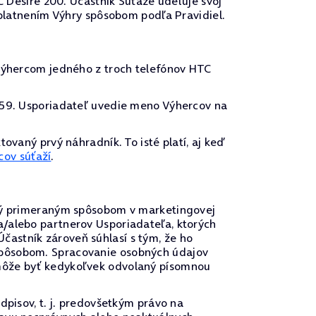
C Desire 200. Účastník Súťaže udeľuje svoj
uplatnením Výhry spôsobom podľa Pravidiel.
 výhercom jedného z troch telefónov HTC
3:59. Usporiadateľ uvedie meno Výhercov na
ovaný prvý náhradník. To isté platí, aj keď
cov súťaží
.
itý primeraným spôsobom v marketingovej
a/alebo partnerov Usporiadateľa, ktorých
astník zároveň súhlasí s tým, že ho
spôsobom. Spracovanie osobných údajov
 môže byť kedykoľvek odvolaný písomnou
dpisov, t. j. predovšetkým právo na