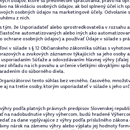
bných údajov, ktoré sú predmetom spracúvania, právo na op
vo na likvidáciu osobných údajov, ak bol splnený účel ich s
 svojich osobných údajov na marketingové účely. Odvolanie
ruhému z nich.
 s tým, že Usporiadateľ alebo sprostredkovatelia v rozsah
 čiastočne automatizovaných alebo iných ako automatizovan
o ochrane osobných údajov) a používať Údaje v súlade s p
ovi v súlade s § 12 Občianskeho zákonníka súhlas s vyhotove
brazových a zvukových záznamov týkajúcich sa jeho osoby a
s usporiadaním Súťaže a odovzdávaním hlavnej výhry (ďalej
z ohľadu na ich povahu a určenie všetkými obvyklými spôso
zaradením do súborného diela.
 Organizátorovi tento súhlas bez vecného, časového, mno
e aj na tretie osoby, ktorým usporiadateľ v súlade s jeho u
výhry podľa platných právnych predpisov Slovenskej republi
vať na nadobudnutie výhry výhercom, budú hradené Výherco
ať za dane vyplývajúce z výhry podľa príslušného zákona č.
ávny nárok na zámenu výhry alebo výplatu jej hodnoty form