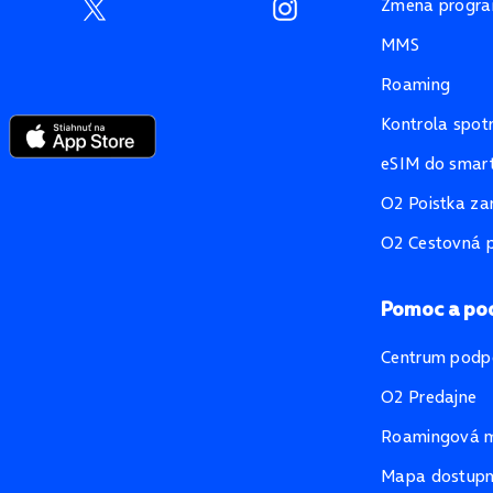
Zmena progr
MMS
Roaming
Kontrola spot
eSIM do smart
O2 Poistka za
O2 Cestovná p
Pomoc a po
Centrum podp
O2 Predajne
Roamingová 
Mapa dostupno