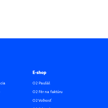
E-shop
ácia
O2 Paušál
u
O2 Fér na faktúru
O2 Voľnosť