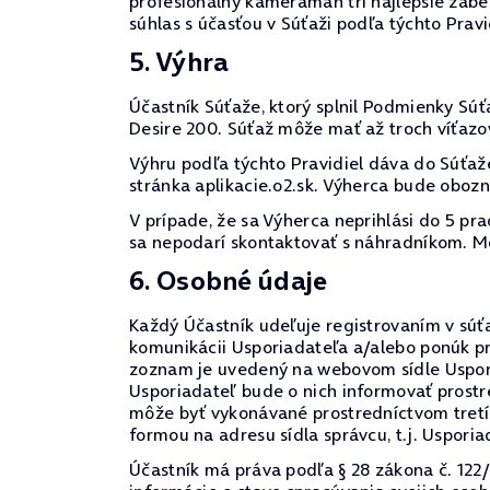
profesionálny kameraman tri najlepšie záber
súhlas s účasťou v Súťaži podľa týchto Prav
5. Výhra
Účastník Súťaže, ktorý splnil Podmienky Sú
Desire 200. Súťaž môže mať až troch víťazo
Výhru podľa týchto Pravidiel dáva do Súťaž
stránka aplikacie.o2.sk. Výherca bude obo
V prípade, že sa Výherca neprihlási do 5 pr
sa nepodarí skontaktovať s náhradníkom. M
6. Osobné údaje
Každý Účastník udeľuje registrovaním v súť
komunikácii Usporiadateľa a/alebo ponúk pr
zoznam je uvedený na webovom sídle Usporia
Usporiadateľ bude o nich informovať prost
môže byť vykonávané prostredníctvom tretí
formou na adresu sídla správcu, t.j. Usporia
Účastník má práva podľa § 28 zákona č. 122/