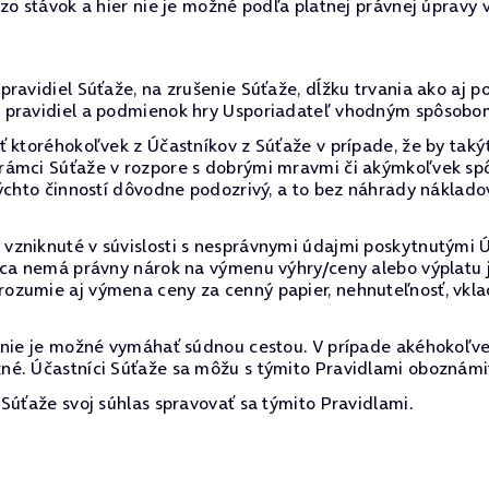
 zo stávok a hier nie je možné podľa platnej právnej úpravy
ravidiel Súťaže, na zrušenie Súťaže, dĺžku trvania ako aj p
 pravidiel a podmienok hry Usporiadateľ vhodným spôsobom
 ktoréhokoľvek z Účastníkov z Súťaže v prípade, že by takýt
 rámci Súťaže v rozpore s dobrými mravmi či akýmkoľvek 
ýchto činností dôvodne podozrivý, a to bez náhrady náklado
zniknuté v súvislosti s nesprávnymi údajmi poskytnutými Úč
rca nemá právny nárok na výmenu výhry/ceny alebo výplatu 
zumie aj výmena ceny za cenný papier, nehnuteľnosť, vklad
 nie je možné vymáhať súdnou cestou. V prípade akéhokoľve
né. Účastníci Súťaže sa môžu s týmito Pravidlami oboznámi
Súťaže svoj súhlas spravovať sa týmito Pravidlami.