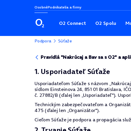
Osobné
Podnikatelia a firmy
O2 Connect
O2 Spolu
Mo
Podpora
Súťaže
Pravidlá "Nakrúcaj a Bav sa s O2" a apl
1. Usporiadateľ Súťaže
Usporiadateľom Súťaže s názvom „Nakrúcaj a B
sídlom Einsteinova 24, 851 01 Bratislava, I
č. 27882/B (ďalej len „Usporiadateľ"). Uspor
Technickým zabezpečovateľom a Organizátoro
475 (ďalej len „Organizátor").
Cieľom Súťaže je podpora a propagácia služ
2. Trvanie Súťaže