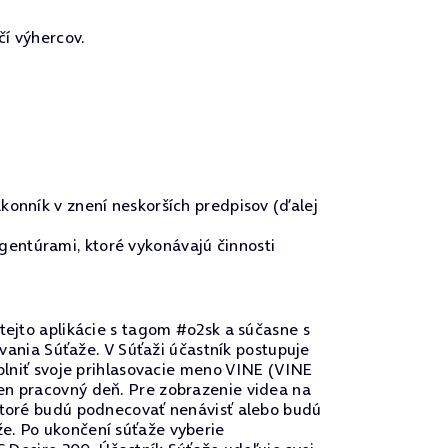
čí výhercov.
konník v znení neskorších predpisov (ďalej
gentúrami, ktoré vykonávajú činnosti
tejto aplikácie s tagom #o2sk a súčasne s
vania Súťaže. V Súťaži účastník postupuje
yplniť svoje prihlasovacie meno VINE (VINE
en pracovný deň. Pre zobrazenie videa na
 ktoré budú podnecovať nenávisť alebo budú
e. Po ukončení súťaže vyberie