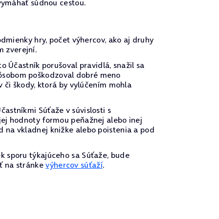
 vymáhať súdnou cestou.
odmienky hry, počet výhercov, ako aj druhy
 zverejní.
o Účastník porušoval pravidlá, snažil sa
spôsobom poškodzoval dobré meno
v či škody, ktorá by vylúčením mohla
astníkmi Súťaže v súvislosti s
jej hodnoty formou peňažnej alebo inej
 na vkladnej knižke alebo poistenia a pod
k sporu týkajúceho sa Súťaže, bude
ť na stránke
výhercov súťaží
.