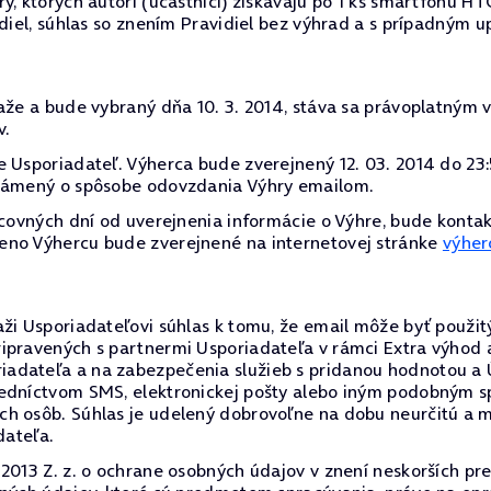
y, ktorých autori (účastníci) získavajú po 1 ks smartfónu HT
idiel, súhlas so znením Pravidiel bez výhrad a s prípadným 
ťaže a bude vybraný dňa 10. 3. 2014, stáva sa právoplatným
v.
e Usporiadateľ. Výherca bude zverejnený 12. 03. 2014 do 2
známený o spôsobe odovzdania Výhry emailom.
acovných dní od uverejnenia informácie o Výhre, bude kontakt
eno Výhercu bude zverejnené na internetovej stránke
výher
aži Usporiadateľovi súhlas k tomu, že email môže byť použ
ipravených s partnermi Usporiadateľa v rámci Extra výhod 
dateľa a na zabezpečenia služieb s pridanou hodnotou a Úč
redníctvom SMS, elektronickej pošty alebo iným podobným 
ch osôb. Súhlas je udelený dobrovoľne na dobu neurčitú a
dateľa.
2013 Z. z. o ochrane osobných údajov v znení neskorších pre