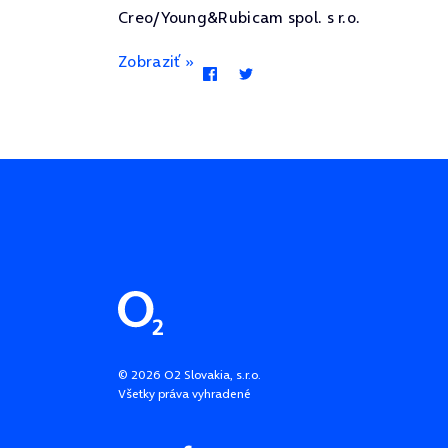
Creo/Young&Rubicam spol. s r.o.
Zobraziť »
Pätička stránky
©
2026
O2 Slovakia, s.r.o.
Všetky práva vyhradené