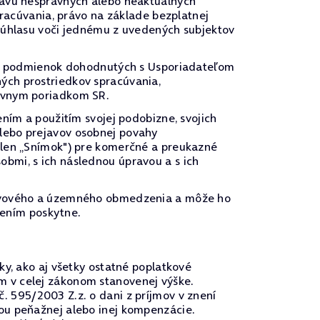
ravu nesprávnych alebo neaktuálnych
pracúvania, právo na základe bezplatnej
 súhlasu voči jednému z uvedených subjektov
u a podmienok dohodnutých s Usporiadateľom
ých prostriedkov spracúvania,
rávnym poriadkom SR.
ním a použitím svojej podobizne, svojich
lebo prejavov osobnej povahy
 len „Snímok") pre komerčné a preukazné
bmi, s ich následnou úpravou a s ich
žstvového a územného obmedzenia a môže ho
rčením poskytne.
ky, ako aj všetky ostatné poplatkové
m v celej zákonom stanovenej výške.
 595/2003 Z.z. o dani z príjmov v znení
ou peňažnej alebo inej kompenzácie.