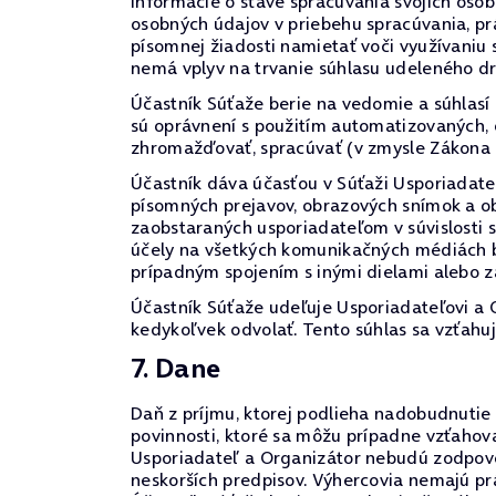
informácie o stave spracúvania svojich oso
osobných údajov v priebehu spracúvania, prá
písomnej žiadosti namietať voči využívaniu
nemá vplyv na trvanie súhlasu udeleného d
Účastník Súťaže berie na vedomie a súhlasí
sú oprávnení s použitím automatizovaných,
zhromažďovať, spracúvať (v zmysle Zákona 
Účastník dáva účasťou v Súťaži Usporiadateľ
písomných prejavov, obrazových snímok a o
zaobstaraných usporiadateľom v súvislosti 
účely na všetkých komunikačných médiách be
prípadným spojením s inými dielami alebo 
Účastník Súťaže udeľuje Usporiadateľovi a
kedykoľvek odvolať. Tento súhlas sa vzťahuj
7. Dane
Daň z príjmu, ktorej podlieha nadobudnutie 
povinnosti, ktoré sa môžu prípadne vzťaho
Usporiadateľ a Organizátor nebudú zodpoved
neskorších predpisov. Výhercovia nemajú pr