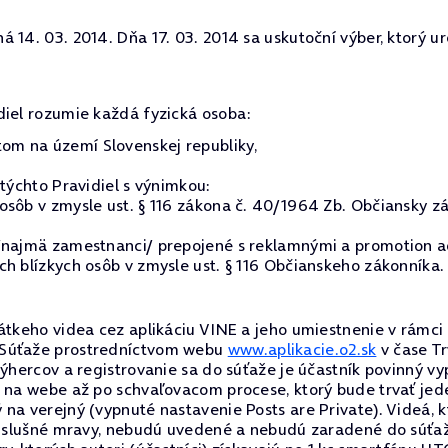
 14. 03. 2014. Dňa 17. 03. 2014 sa uskutoční výber, ktorý ur
diel rozumie každá fyzická osoba:
m na území Slovenskej republiky,
týchto Pravidiel s výnimkou:
sôb v zmysle ust. § 116 zákona č. 40/1964 Zb. Občiansky zá
 /najmä zamestnanci/ prepojené s reklamnými a promotion a
h blízkych osôb v zmysle ust. § 116 Občianskeho zákonníka.
átkeho videa cez aplikáciu VINE a jeho umiestnenie v rámci 
 Súťaže prostredníctvom webu
www.aplikacie.o2.sk
v čase Tr
výhercov a registrovanie sa do súťaže je účastník povinný v
a na webe až po schvaľovacom procese, ktorý bude trvať jed
 na verejný (vypnuté nastavenie Posts are Private). Videá,
 a slušné mravy, nebudú uvedené a nebudú zaradené do súťaž