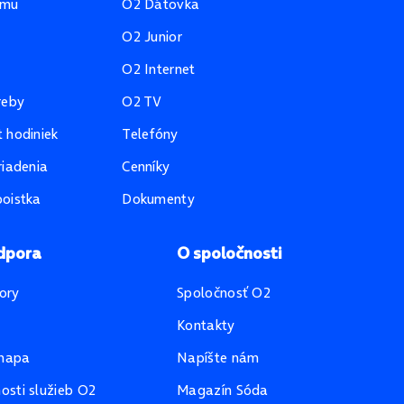
amu
O2 Dátovka
O2 Junior
O2 Internet
reby
O2 TV
 hodiniek
Telefóny
riadenia
Cenníky
oistka
Dokumenty
dpora
O spoločnosti
ory
Spoločnosť O2
Kontakty
mapa
Napíšte nám
sti služieb O2
Magazín Sóda