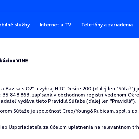
bilné služby
Internet a TV
Telefóny a zariadenia
ikáciou VINE
av sa s O2“ a vyhraj HTC Desire 200 (ďalej len "Súťaž") je 
ČO: 35 848 863, zapísaná v obchodnom registri vedenom Okre
iadateľ vydáva tieto Pravidlá Súťaže (ďalej len "Pravidlá").
m Súťaže je spoločnosť Creo/Young&Rubicam, spol. s r.o., Ďa
ieb Usporiadateľa za účelom uplatnenia na relevantnom trh