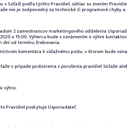
u v Súťaži podľa týchto Pravidiel, súhlas so znením Pravidi
ťaže nie je zodpovedný za technické či programové chyby a
dom 2 zamestnancov marketingového oddelenia Usporiadateľa
11. 2020 o 15:00. Výhercu bude s oznámením o výhre kontakt
h dní od termínu žrebovania.
dníctvom komentára k súťažnému postu, v ktorom bude ozn
ťaže v prípade podozrenia z porušenia pravidiel Súťaže ale
ú výhru:
to Pravidiel poskytuje Usporiadateľ.