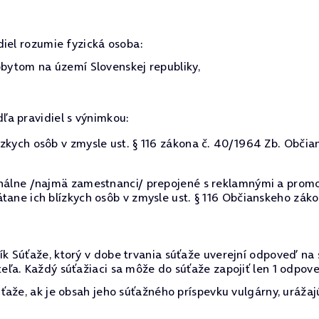
diel rozumie fyzická osoba:
ytom na území Slovenskej republiky,
dľa pravidiel s výnimkou:
zkych osôb v zmysle ust. § 116 zákona č. 40/1964 Zb. Občia
onálne /najmä zamestnanci/ prepojené s reklamnými a promo
tane ich blízkych osôb v zmysle ust. § 116 Občianskeho záko
k Súťaže, ktorý v dobe trvania súťaže uverejní odpoveď na
ľa. Každý súťažiaci sa môže do súťaže zapojiť len 1 odpove
aže, ak je obsah jeho súťažného príspevku vulgárny, urážaj