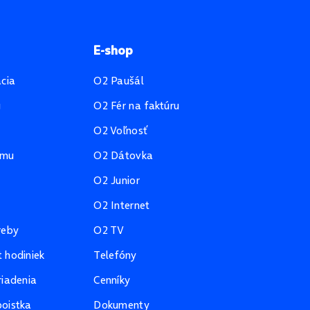
E-shop
ácia
O2 Paušál
u
O2 Fér na faktúru
O2 Voľnosť
amu
O2 Dátovka
O2 Junior
O2 Internet
reby
O2 TV
 hodiniek
Telefóny
riadenia
Cenníky
oistka
Dokumenty