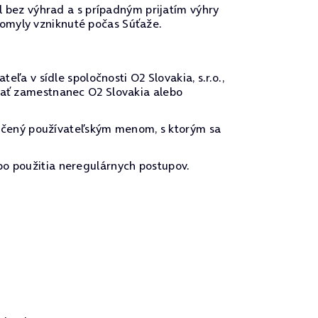
el bez výhrad a s prípadným prijatím výhry
 omyly vzniknuté počas Súťaže.
 v sídle spoločnosti O2 Slovakia, s.r.o.,
ovať zamestnanec O2 Slovakia alebo
ačený používateľským menom, s ktorým sa
bo použitia neregulárnych postupov.