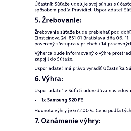
Účastník Súťaže udeľuje svoj súhlas s účasťo
spôsobom podľa Pravidiel. Usporiadateľ Sú
5. Žrebovanie:
Žrebovanie súťaže bude prebiehať pod dohľa
Einsteinova 24, 851 01 Bratislava dňa 06. 
poverený zástupca v priebehu 14 pracovnýc
Výherca bude informovaný o výhre prostre
zapojil do Súťaže.
Usporiadateľ má právo vyradiť Účastníka Sú
6. Výhra:
Usporiadateľ v Súťaži odovzdáva nasledovn
1x Samsung S20 FE
Hodnota výhry je 672,00 €. Cenu podľa tých
7. Oznámenie výhry: