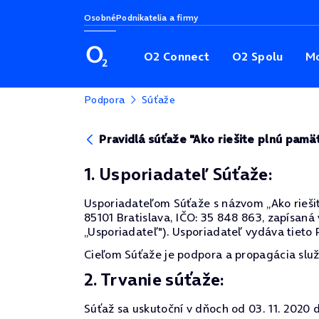
Osobné
Podnikatelia a firmy
O2 Connect
O2 Spolu
Mo
Podpora
Súťaže
Pravidlá súťaže "Ako riešite plnú pamä
1. Usporiadateľ Súťaže:
Usporiadateľom Súťaže s názvom „Ako riešite 
85101 Bratislava, IČO: 35 848 863, zapísaná
„Usporiadateľ"). Usporiadateľ vydáva tieto P
Cieľom Súťaže je podpora a propagácia služ
2. Trvanie súťaže:
Súťaž sa uskutoční v dňoch od 03. 11. 2020 d