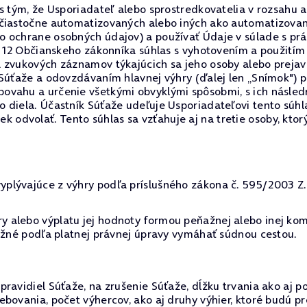
 s tým, že Usporiadateľ alebo sprostredkovatelia v rozsah
 čiastočne automatizovaných alebo iných ako automatizovan
o ochrane osobných údajov) a používať Údaje v súlade s p
§ 12 Občianskeho zákonníka súhlas s vyhotovením a použitím
a zvukových záznamov týkajúcich sa jeho osoby alebo preja
 Súťaže a odovzdávaním hlavnej výhry (ďalej len „Snímok") 
ovahu a určenie všetkými obvyklými spôsobmi, s ich násled
 diela. Účastník Súťaže udeľuje Usporiadateľovi tento súh
dvolať. Tento súhlas sa vzťahuje aj na tretie osoby, ktor
lývajúce z výhry podľa príslušného zákona č. 595/2003 Z.z.
 alebo výplatu jej hodnoty formou peňažnej alebo inej kom
možné podľa platnej právnej úpravy vymáhať súdnou cestou.
ravidiel Súťaže, na zrušenie Súťaže, dĺžku trvania ako aj p
ebovania, počet výhercov, ako aj druhy výhier, ktoré budú 