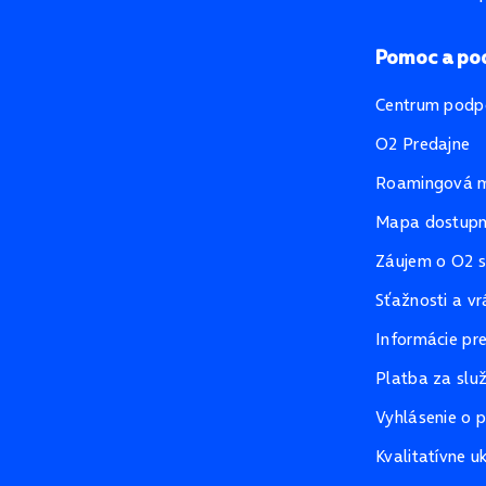
Pomoc a po
Centrum podp
O2 Predajne
Roamingová 
Mapa dostupno
Záujem o O2 s
Sťažnosti a vr
Informácie pr
Platba za slu
Vyhlásenie o p
Kvalitatívne u