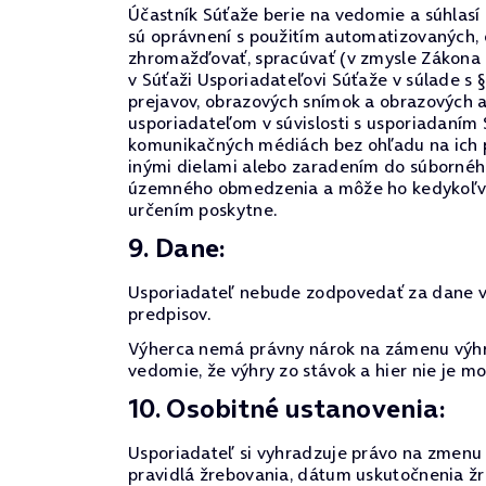
Účastník Súťaže berie na vedomie a súhlasí
sú oprávnení s použitím automatizovaných,
zhromažďovať, spracúvať (v zmysle Zákona 
v Súťaži Usporiadateľovi Súťaže v súlade s 
prejavov, obrazových snímok a obrazových 
usporiadateľom v súvislosti s usporiadaním
komunikačných médiách bez ohľadu na ich p
inými dielami alebo zaradením do súborného
územného obmedzenia a môže ho kedykoľvek o
určením poskytne.
9. Dane:
Usporiadateľ nebude zodpovedať za dane vyp
predpisov.
Výherca nemá právny nárok na zámenu výhry
vedomie, že výhry zo stávok a hier nie je 
10. Osobitné ustanovenia:
Usporiadateľ si vyhradzuje právo na zmenu p
pravidlá žrebovania, dátum uskutočnenia žr