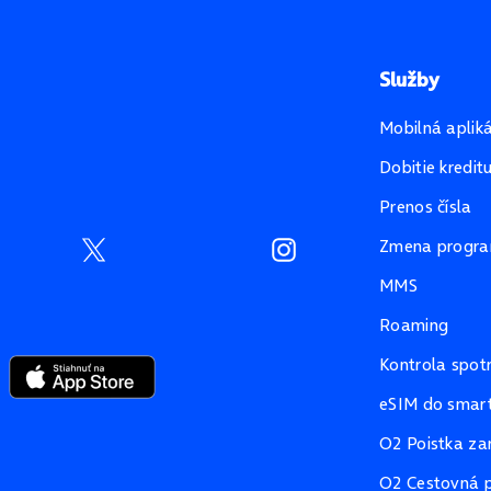
Služby
Mobilná aplik
Dobitie kredit
Prenos čísla
Zmena progr
MMS
Roaming
Kontrola spot
eSIM do smart
O2 Poistka za
O2 Cestovná p