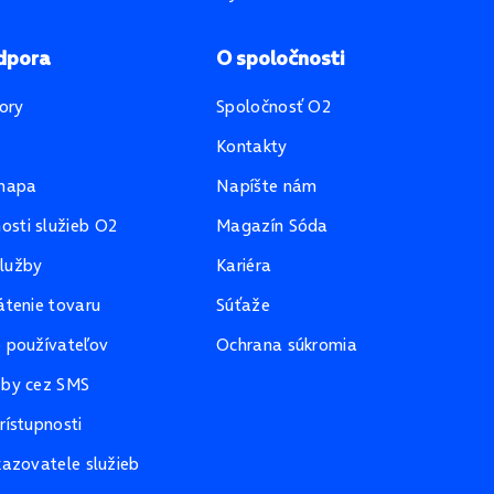
dpora
O spoločnosti
ory
Spoločnosť O2
Kontakty
mapa
Napíšte nám
sti služieb O2
Magazín Sóda
lužby
Kariéra
átenie tovaru
Súťaže
e používateľov
Ochrana súkromia
žby cez SMS
rístupnosti
kazovatele služieb