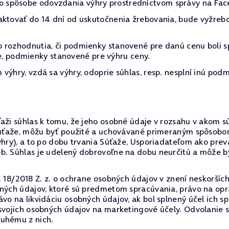
 spôsobe odovzdania výhry prostredníctvom správy na Fac
aktovať do 14 dní od uskutočnenia žrebovania, bude vyžreb
 rozhodnutia, či podmienky stanovené pre danú cenu boli s
očne, podmienky stanovené pre výhru ceny.
výhry, vzdá sa výhry, odoprie súhlas, resp. nesplní inú podm
ži súhlas k tomu, že jeho osobné údaje v rozsahu v akom sú 
o súťaže, môžu byť použité a uchovávané primeraným spôsob
výhry), a to po dobu trvania Súťaže, Usporiadateľom ako p
ôb. Súhlas je udelený dobrovoľne na dobu neurčitú a môže
. 18/2018 Z. z. o ochrane osobných údajov v znení neskorších
bných údajov, ktoré sú predmetom spracúvania, právo na op
vo na likvidáciu osobných údajov, ak bol splnený účel ich s
 svojich osobných údajov na marketingové účely. Odvolanie
ruhému z nich.