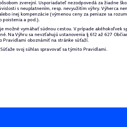
sobom zverejní. Usporiadateľ nezodpovedá za žiadne škody
vislosti s neuplatnením, resp. nevyužitím výhry. Výherca 
alebo inej kompenzácie (výmenou ceny za peniaze sa rozumi
 poistenia a pod.).
e je možné vymáhať súdnou cestou. V prípade akéhokoľvek s
né. Na Výhru sa nevzťahujú ustanovenia § 612 až 627 Občia
o Pravidlami oboznámiť na stránke súťaží.
Súťaže svoj súhlas spravovať sa týmito Pravidlami.