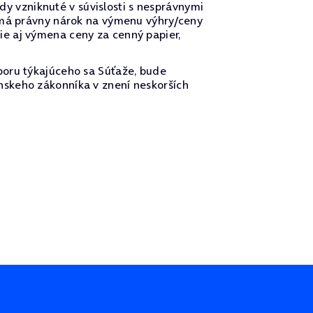
 vzniknuté v súvislosti s nesprávnymi
nemá právny nárok na výmenu výhry/ceny
e aj výmena ceny za cenný papier,
poru týkajúceho sa Súťaže, bude
nskeho zákonníka v znení neskorších