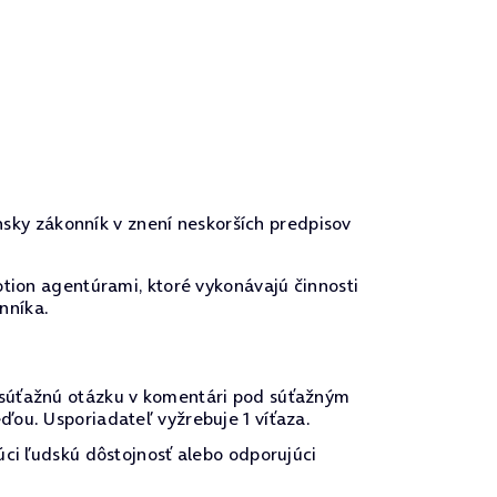
nsky zákonník v znení neskorších predpisov
tion agentúrami, ktoré vykonávajú činnosti
nníka.
 súťažnú otázku v komentári pod súťažným
ďou. Usporiadateľ vyžrebuje 1 víťaza.
úci ľudskú dôstojnosť alebo odporujúci