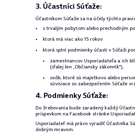
3. Účastníci Súťaže:
Účastníkom Súťaže sa na účely týchto pravi
s trvalým pobytom alebo prechodným pob
ktorá má viac ako 15 rokov
ktorá splní podmienky účasti v Súťaži po
zamestnancov Usporiadateľa a ich blí
(ďalej len „Občiansky zákonník"),
osôb, ktoré sú majetkovo alebo pers
súvisiace so zabezpečením Súťaže vrá
4. Podmienky Súťaže:
Do žrebovania bude zaradený každý Účastní
príspevkom na Facebook stránke Usporiadate
Usporiadateľ má právo vyradiť Účastníka Súť
dobrým mravom.