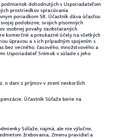
u a podmienok dohodnutých s Usporiadateľom
ých prostriedkov spracúvania
rávnym poriadkom SR. Účastník dáva účasťou
 svojej podobizne, svojich písomných
vov osobnej povahy zaobstaraných
pre komerčné a preukazné účely na všetkých
nou úpravou a s ich prípadným spojením s
las bez vecného, časového, množstvového a
ým Usporiadateľ Snímok v súlade s jeho
 o dani z príjmov v znení neskorších
penzácie. Účastník Súťaže berie na
odmienky Súťaže, najmä, ale nie výlučne,
predmetom žrebovania. Zmenu pravidiel a