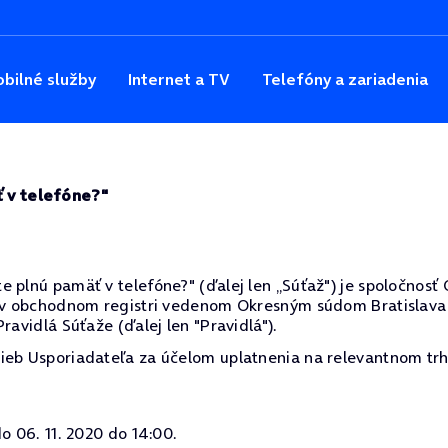
bilné služby
Internet a TV
Telefóny a zariadenia
ť v telefóne?"
plnú pamäť v telefóne?" (ďalej len „Súťaž") je spoločnosť O2
 v obchodnom registri vedenom Okresným súdom Bratislava 1,
ravidlá Súťaže (ďalej len "Pravidlá").
ieb Usporiadateľa za účelom uplatnenia na relevantnom trh
o 06. 11. 2020 do 14:00.