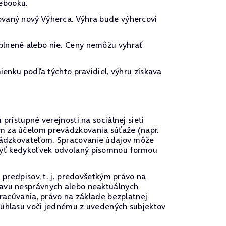
ebooku.
ovaný nový Výherca. Výhra bude výhercovi
plnené alebo nie. Ceny nemôžu vyhrať
ienku podľa týchto pravidiel, výhru získava
prístupné verejnosti na sociálnej sieti
om za účelom prevádzkovania súťaže (napr.
revádzkovateľom. Spracovanie údajov môže
 byť kedykoľvek odvolaný písomnou formou
 predpisov, t. j. predovšetkým právo na
ravu nesprávnych alebo neaktuálnych
pracúvania, právo na základe bezplatnej
 súhlasu voči jednému z uvedených subjektov