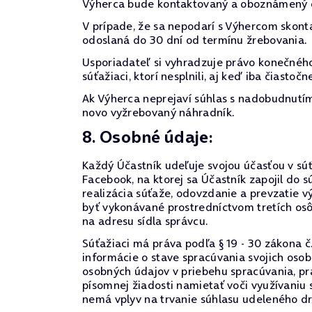
Výherca bude kontaktovaný a oboznámený o
V prípade, že sa nepodarí s Výhercom skont
odoslaná do 30 dní od termínu žrebovania.
Usporiadateľ si vyhradzuje právo konečného
súťažiaci, ktorí nesplnili, aj keď iba čiast
Ak Výherca neprejaví súhlas s nadobudnutím 
novo vyžrebovaný náhradník.
8. Osobné údaje:
Každý Účastník udeľuje svojou účasťou v súťa
Facebook, na ktorej sa Účastník zapojil d
realizácia súťaže, odovzdanie a prevzatie 
byť vykonávané prostredníctvom tretích os
na adresu sídla správcu.
Súťažiaci má práva podľa § 19 - 30 zákona č
informácie o stave spracúvania svojich oso
osobných údajov v priebehu spracúvania, prá
písomnej žiadosti namietať voči využívaniu
nemá vplyv na trvanie súhlasu udeleného d