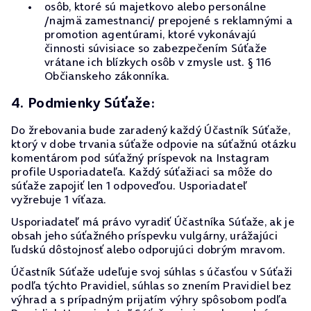
osôb, ktoré sú majetkovo alebo personálne
/najmä zamestnanci/ prepojené s reklamnými a
promotion agentúrami, ktoré vykonávajú
činnosti súvisiace so zabezpečením Súťaže
vrátane ich blízkych osôb v zmysle ust. § 116
Občianskeho zákonníka.
4. Podmienky Súťaže:
Do žrebovania bude zaradený každý Účastník Súťaže,
ktorý v dobe trvania súťaže odpovie na súťažnú otázku
komentárom pod súťažný príspevok na Instagram
profile Usporiadateľa. Každý súťažiaci sa môže do
súťaže zapojiť len 1 odpoveďou. Usporiadateľ
vyžrebuje 1 víťaza.
Usporiadateľ má právo vyradiť Účastníka Súťaže, ak je
obsah jeho súťažného príspevku vulgárny, urážajúci
ľudskú dôstojnosť alebo odporujúci dobrým mravom.
Účastník Súťaže udeľuje svoj súhlas s účasťou v Súťaži
podľa týchto Pravidiel, súhlas so znením Pravidiel bez
výhrad a s prípadným prijatím výhry spôsobom podľa