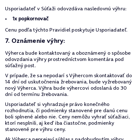
Usporiadateľ v Súťaži odovzdáva nasledovnú výhru:
1x popkornovač
Cenu podľa týchto Pravidiel poskytuje Usporiadateľ.
7. Oznámenie výhry:
Výherca bude kontaktovaný a oboznámený o spôsobe
odovzdania výhry prostredníctvom komentára pod
súťažný post.
V prípade, že sa nepodarí s Výhercom skontaktovať do
14 dní od uskutočnenia žrebovania, bude vyžrebovaný
nový Výherca. Výhra bude výhercovi odoslaná do 30
dní od termínu žrebovania.
Usporiadateľ si vyhradzuje právo konečného
rozhodnutia, či podmienky stanovené pre danú cenu
boli splnené alebo nie. Ceny nemôžu vyhrať súťažiaci,
ktorí nesplnili, aj keď iba čiastočne, podmienky
stanovené pre výhru ceny.
Ak Výherca neprejaví súhlas s nadobudnutím výhry,