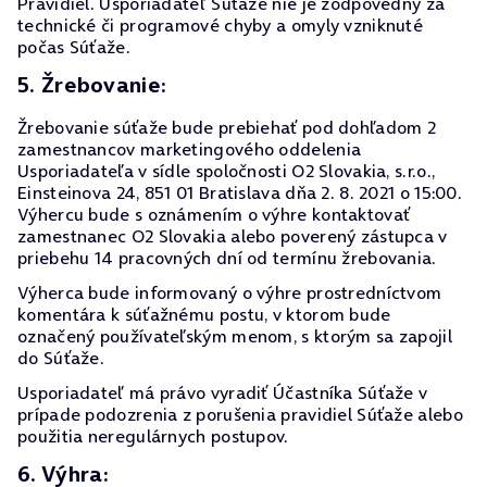
Pravidiel. Usporiadateľ Súťaže nie je zodpovedný za
technické či programové chyby a omyly vzniknuté
počas Súťaže.
5. Žrebovanie:
Žrebovanie súťaže bude prebiehať pod dohľadom 2
zamestnancov marketingového oddelenia
Usporiadateľa v sídle spoločnosti O2 Slovakia, s.r.o.,
Einsteinova 24, 851 01 Bratislava dňa 2. 8. 2021 o 15:00.
Výhercu bude s oznámením o výhre kontaktovať
zamestnanec O2 Slovakia alebo poverený zástupca v
priebehu 14 pracovných dní od termínu žrebovania.
Výherca bude informovaný o výhre prostredníctvom
komentára k súťažnému postu, v ktorom bude
označený používateľským menom, s ktorým sa zapojil
do Súťaže.
Usporiadateľ má právo vyradiť Účastníka Súťaže v
prípade podozrenia z porušenia pravidiel Súťaže alebo
použitia neregulárnych postupov.
6. Výhra: