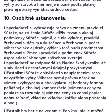
výhry zo stávok a hier nie je možné podľa platnej
právnej úpravy vymáhať súdnou cestou.
10. Osobitné ustanovenia:
Usporiadateľ si vyhradzuje právo na zmenu pravidiel
Súťaže, na zrušenie Súťaže, dĺžku trvania ako aj
podmienky Súťaže, najmä, ale nie výlučne, pravidlá
žrebovania, dátum uskutočnenia žrebovania, počet
výhercov, ako aj druhy výhier, ktoré budú predmetom
žrebovania. Zmenu pravidiel a podmienok Súťaže
usporiadateľ vhodným spôsobom zverejní.
Usporiadateľ nezodpovedá za žiadne škody vzniknuté
v súvislosti s nesprávnymi údajmi poskytnutými
Účastníkmi Súťaže v súvislosti s neuplatnením, resp.
nevyužitím výhry. Výherca nemá právny nárok na
výmenu výhry/ceny alebo výplatu jej hodnoty formou
peňažnej alebo inej kompenzácie (výmenou ceny za
peniaze sa rozumie aj výmena ceny za cenný papier,
nehnuteľnosť, vklad na vkladnej knižke alebo poistenia
a pod.).
Účastník hry berie na vedomie, že výhru nie je možné