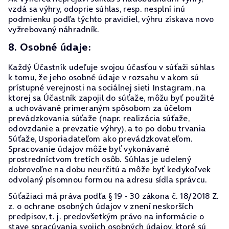
vzdá sa výhry, odoprie súhlas, resp. nesplní inú
podmienku podľa týchto pravidiel, výhru získava novo
vyžrebovaný náhradník.
8. Osobné údaje:
Každý Účastník udeľuje svojou účasťou v súťaži súhlas
k tomu, že jeho osobné údaje v rozsahu v akom sú
prístupné verejnosti na sociálnej sieti Instagram, na
ktorej sa Účastník zapojil do súťaže, môžu byť použité
a uchovávané primeraným spôsobom za účelom
prevádzkovania súťaže (napr. realizácia súťaže,
odovzdanie a prevzatie výhry), a to po dobu trvania
Súťaže, Usporiadateľom ako prevádzkovateľom.
Spracovanie údajov môže byť vykonávané
prostredníctvom tretích osôb. Súhlas je udelený
dobrovoľne na dobu neurčitú a môže byť kedykoľvek
odvolaný písomnou formou na adresu sídla správcu.
Súťažiaci má práva podľa § 19 - 30 zákona č. 18/2018 Z.
z. o ochrane osobných údajov v znení neskorších
predpisov, t. j. predovšetkým právo na informácie o
stave spracúvania svojich osobných údajov, ktoré sú