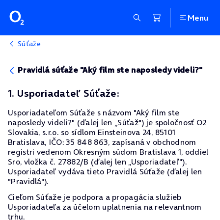
Menu
Súťaže
Pravidlá súťaže "Aký film ste naposledy videli?"
1. Usporiadateľ Súťaže:
Usporiadateľom Súťaže s názvom "Aký film ste
naposledy videli?" (ďalej len „Súťaž") je spoločnosť O2
Slovakia, s.r.o. so sídlom Einsteinova 24, 85101
Bratislava, IČO: 35 848 863, zapísaná v obchodnom
registri vedenom Okresným súdom Bratislava 1, oddiel
Sro, vložka č. 27882/B (ďalej len „Usporiadateľ").
Usporiadateľ vydáva tieto Pravidlá Súťaže (ďalej len
"Pravidlá").
Cieľom Súťaže je podpora a propagácia služieb
Usporiadateľa za účelom uplatnenia na relevantnom
trhu.