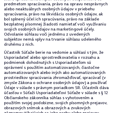
predmetom spracúvania, právo na opravu nesprávnych
alebo neaktuálnych osobných údajov v priebehu
spracúvania, právo na likvidáciu osobných údajov, ak
bol splnený účel ich spracúvania, právo na základe
bezplatnej písomnej žiadosti namietať voči využívaniu
svojich osobných údajov na marketingové účely.
Odvolanie súhlasu voči jednému z uvedených
subjektov nemá vplyv na trvanie súhlasu udeleného
druhému z nich.
Účastník Súťaže berie na vedomie a súhlasí s tým, že
Usporiadateľ alebo sprostredkovatelia v rozsahu a
podmienok dohodnutých s Usporiadateľom sú
oprávnení s použitím automatizovaných, čiastočne
automatizovaných alebo iných ako automatizovaných
prostriedkov spracúvania zhromažďovať, spracúvať (v
zmysle Zákona o ochrane osobných údajov) a používať
Údaje v súlade s právnym poriadkom SR. Účastník dáva
účasťou v Súťaži Usporiadateľovi Súťaže v súlade s § 12
Občianskeho zákonníka súhlas s vyhotovením a
použitím svojej podobizne, svojich písomných prejavov,
obrazových snímok a obrazových a zvukových
záznamov týkajúcich sa jeho osoby alebo prejavov