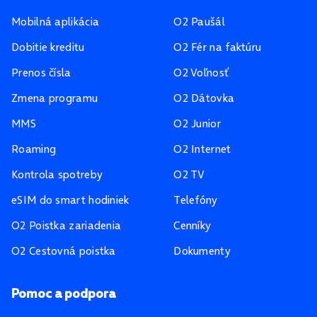
Mobilná aplikácia
O2 Paušál
Dobitie kreditu
O2 Fér na faktúru
Prenos čísla
O2 Voľnosť
Zmena programu
O2 Dátovka
MMS
O2 Junior
Roaming
O2 Internet
Kontrola spotreby
O2 TV
eSIM do smart hodiniek
Telefóny
O2 Poistka zariadenia
Cenníky
O2 Cestovná poistka
Dokumenty
Pomoc a podpora