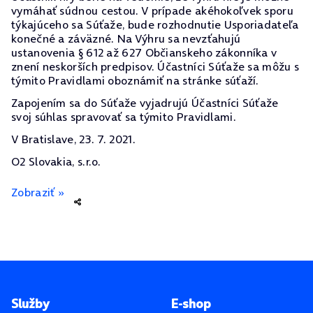
vymáhať súdnou cestou. V prípade akéhokoľvek sporu
týkajúceho sa Súťaže, bude rozhodnutie Usporiadateľa
konečné a záväzné. Na Výhru sa nevzťahujú
ustanovenia § 612 až 627 Občianskeho zákonníka v
znení neskorších predpisov. Účastníci Súťaže sa môžu s
týmito Pravidlami oboznámiť na stránke súťaží.
Zapojením sa do Súťaže vyjadrujú Účastníci Súťaže
svoj súhlas spravovať sa týmito Pravidlami.
V Bratislave, 23. 7. 2021.
O2 Slovakia, s.r.o.
Zobraziť »
Pätička stránky
Služby
E-shop