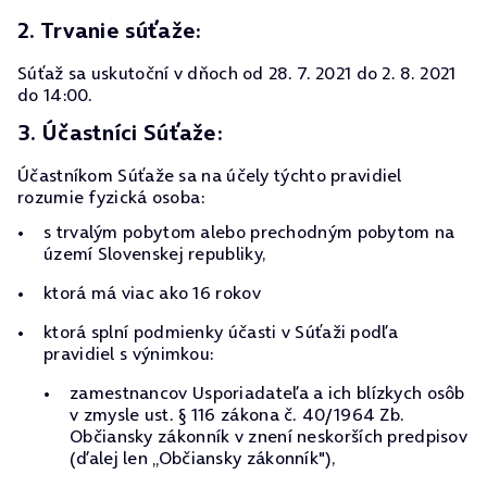
2. Trvanie súťaže:
Súťaž sa uskutoční v dňoch od 28. 7. 2021 do 2. 8. 2021
do 14:00.
3. Účastníci Súťaže:
Účastníkom Súťaže sa na účely týchto pravidiel
rozumie fyzická osoba:
s trvalým pobytom alebo prechodným pobytom na
území Slovenskej republiky,
ktorá má viac ako 16 rokov
ktorá splní podmienky účasti v Súťaži podľa
pravidiel s výnimkou:
zamestnancov Usporiadateľa a ich blízkych osôb
v zmysle ust. § 116 zákona č. 40/1964 Zb.
Občiansky zákonník v znení neskorších predpisov
(ďalej len „Občiansky zákonník"),