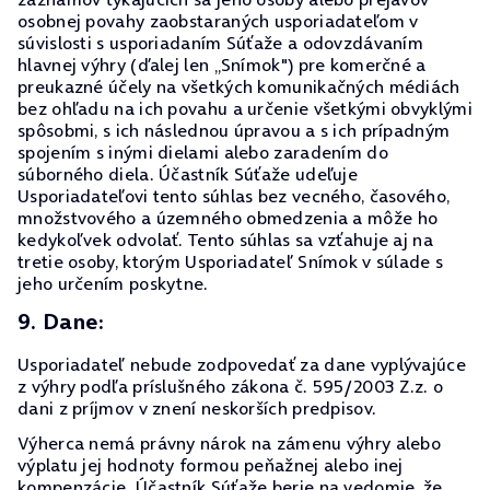
osobnej povahy zaobstaraných usporiadateľom v
súvislosti s usporiadaním Súťaže a odovzdávaním
hlavnej výhry (ďalej len „Snímok") pre komerčné a
preukazné účely na všetkých komunikačných médiách
bez ohľadu na ich povahu a určenie všetkými obvyklými
spôsobmi, s ich následnou úpravou a s ich prípadným
spojením s inými dielami alebo zaradením do
súborného diela. Účastník Súťaže udeľuje
Usporiadateľovi tento súhlas bez vecného, časového,
množstvového a územného obmedzenia a môže ho
kedykoľvek odvolať. Tento súhlas sa vzťahuje aj na
tretie osoby, ktorým Usporiadateľ Snímok v súlade s
jeho určením poskytne.
9. Dane:
Usporiadateľ nebude zodpovedať za dane vyplývajúce
z výhry podľa príslušného zákona č. 595/2003 Z.z. o
dani z príjmov v znení neskorších predpisov.
Výherca nemá právny nárok na zámenu výhry alebo
výplatu jej hodnoty formou peňažnej alebo inej
kompenzácie. Účastník Súťaže berie na vedomie, že