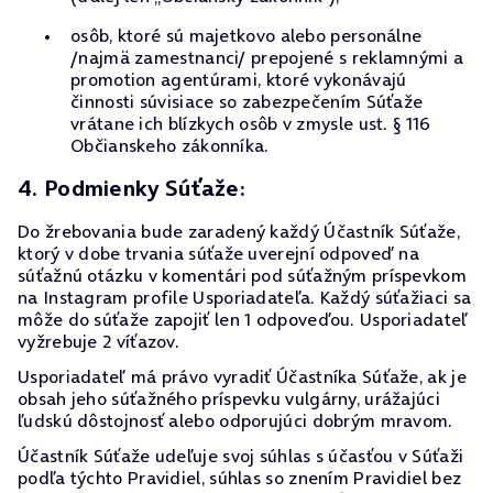
osôb, ktoré sú majetkovo alebo personálne
/najmä zamestnanci/ prepojené s reklamnými a
promotion agentúrami, ktoré vykonávajú
činnosti súvisiace so zabezpečením Súťaže
vrátane ich blízkych osôb v zmysle ust. § 116
Občianskeho zákonníka.
4. Podmienky Súťaže:
Do žrebovania bude zaradený každý Účastník Súťaže,
ktorý v dobe trvania súťaže uverejní odpoveď na
súťažnú otázku v komentári pod súťažným príspevkom
na Instagram profile Usporiadateľa. Každý súťažiaci sa
môže do súťaže zapojiť len 1 odpoveďou. Usporiadateľ
vyžrebuje 2 víťazov.
Usporiadateľ má právo vyradiť Účastníka Súťaže, ak je
obsah jeho súťažného príspevku vulgárny, urážajúci
ľudskú dôstojnosť alebo odporujúci dobrým mravom.
Účastník Súťaže udeľuje svoj súhlas s účasťou v Súťaži
podľa týchto Pravidiel, súhlas so znením Pravidiel bez