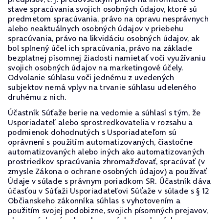
stave spracúvania svojich osobných údajov, ktoré sú
predmetom spracúvania, právo na opravu nesprávnych
alebo neaktuálnych osobných údajov v priebehu
spracúvania, právo na likvidáciu osobných údajov, ak
bol splnený účel ich spracúvania, právo na základe
bezplatnej písomnej žiadosti namietať voči využívaniu
svojich osobných údajov na marketingové účely.
Odvolanie súhlasu voči jednému z uvedených
subjektov nemá vplyv na trvanie súhlasu udeleného
druhému z nich.
Účastník Súťaže berie na vedomie a súhlasí s tým, že
Usporiadateľ alebo sprostredkovatelia v rozsahu a
podmienok dohodnutých s Usporiadateľom sú
oprávnení s použitím automatizovaných, čiastočne
automatizovaných alebo iných ako automatizovaných
prostriedkov spracúvania zhromažďovať, spracúvať (v
zmysle Zákona o ochrane osobných údajov) a používať
Údaje v súlade s právnym poriadkom SR. Účastník dáva
účasťou v Súťaži Usporiadateľovi Súťaže v súlade s § 12
Občianskeho zákonníka súhlas s vyhotovením a
použitím svojej podobizne, svojich písomných prejavov,