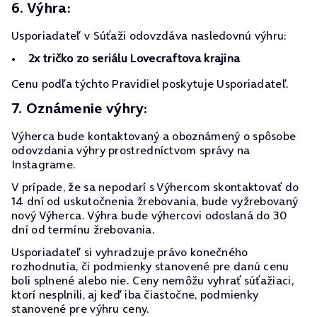
6. Výhra:
Usporiadateľ v Súťaži odovzdáva nasledovnú výhru:
2x tričko zo seriálu Lovecraftova krajina
Cenu podľa týchto Pravidiel poskytuje Usporiadateľ.
7. Oznámenie výhry:
Výherca bude kontaktovaný a oboznámený o spôsobe
odovzdania výhry prostredníctvom správy na
Instagrame.
V prípade, že sa nepodarí s Výhercom skontaktovať do
14 dní od uskutočnenia žrebovania, bude vyžrebovaný
nový Výherca. Výhra bude výhercovi odoslaná do 30
dní od termínu žrebovania.
Usporiadateľ si vyhradzuje právo konečného
rozhodnutia, či podmienky stanovené pre danú cenu
boli splnené alebo nie. Ceny nemôžu vyhrať súťažiaci,
ktorí nesplnili, aj keď iba čiastočne, podmienky
stanovené pre výhru ceny.