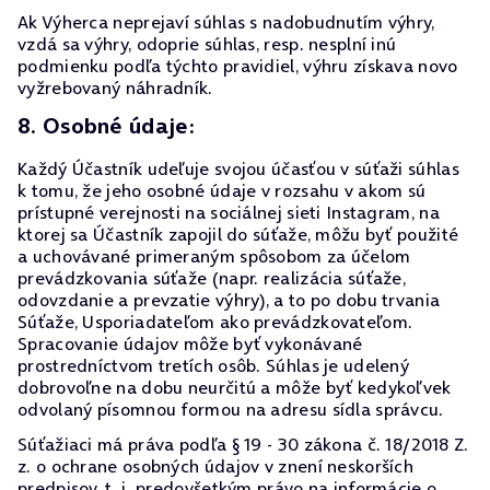
Ak Výherca neprejaví súhlas s nadobudnutím výhry,
vzdá sa výhry, odoprie súhlas, resp. nesplní inú
podmienku podľa týchto pravidiel, výhru získava novo
vyžrebovaný náhradník.
8. Osobné údaje:
Každý Účastník udeľuje svojou účasťou v súťaži súhlas
k tomu, že jeho osobné údaje v rozsahu v akom sú
prístupné verejnosti na sociálnej sieti Instagram, na
ktorej sa Účastník zapojil do súťaže, môžu byť použité
a uchovávané primeraným spôsobom za účelom
prevádzkovania súťaže (napr. realizácia súťaže,
odovzdanie a prevzatie výhry), a to po dobu trvania
Súťaže, Usporiadateľom ako prevádzkovateľom.
Spracovanie údajov môže byť vykonávané
prostredníctvom tretích osôb. Súhlas je udelený
dobrovoľne na dobu neurčitú a môže byť kedykoľvek
odvolaný písomnou formou na adresu sídla správcu.
Súťažiaci má práva podľa § 19 - 30 zákona č. 18/2018 Z.
z. o ochrane osobných údajov v znení neskorších
predpisov, t. j. predovšetkým právo na informácie o