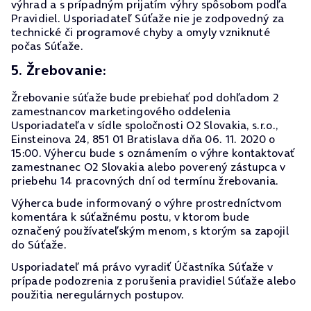
výhrad a s prípadným prijatím výhry spôsobom podľa
Pravidiel. Usporiadateľ Súťaže nie je zodpovedný za
technické či programové chyby a omyly vzniknuté
počas Súťaže.
5. Žrebovanie:
Žrebovanie súťaže bude prebiehať pod dohľadom 2
zamestnancov marketingového oddelenia
Usporiadateľa v sídle spoločnosti O2 Slovakia, s.r.o.,
Einsteinova 24, 851 01 Bratislava dňa 06. 11. 2020 o
15:00. Výhercu bude s oznámením o výhre kontaktovať
zamestnanec O2 Slovakia alebo poverený zástupca v
priebehu 14 pracovných dní od termínu žrebovania.
Výherca bude informovaný o výhre prostredníctvom
komentára k súťažnému postu, v ktorom bude
označený používateľským menom, s ktorým sa zapojil
do Súťaže.
Usporiadateľ má právo vyradiť Účastníka Súťaže v
prípade podozrenia z porušenia pravidiel Súťaže alebo
použitia neregulárnych postupov.