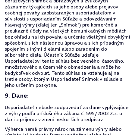
obrazových snímok a obrazových a zvukových
záznamov týkajúcich sa jeho osoby alebo prejavov
osobnej povahy zaobstaraných usporiadateľom v
súvislosti s usporiadaním Súťaže a odovzdávaním
hlavnej výhry (ďalej len „Snímok") pre komerčné a
preukazné účely na všetkých komunikačných médiách
bez ohľadu na ich povahu a určenie všetkými obvyklými
spôsobmi, s ich následnou úpravou a s ich prípadným
spojením s inými dielami alebo zaradením do
súborného diela. Účastník Súťaže udeľuje
Usporiadateľovi tento súhlas bez vecného, časového,
množstvového a územného obmedzenia a môže ho
kedykoľvek odvolať. Tento súhlas sa vzťahuje aj na
tretie osoby, ktorým Usporiadateľ Snímok v súlade s
jeho určením poskytne.
9. Dane:
Usporiadateľ nebude zodpovedať za dane vyplývajúce
z výhry podľa príslušného zákona č. 595/2003 Z.z. o
dani z príjmov v znení neskorších predpisov.
Výherca nemá právny nárok na zámenu výhry alebo