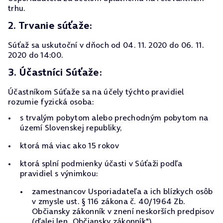
trhu.
2. Trvanie súťaže:
Súťaž sa uskutoční v dňoch od 04. 11. 2020 do 06. 11.
2020 do 14:00.
3. Účastníci Súťaže:
Účastníkom Súťaže sa na účely týchto pravidiel
rozumie fyzická osoba:
s trvalým pobytom alebo prechodným pobytom na
území Slovenskej republiky,
ktorá má viac ako 15 rokov
ktorá splní podmienky účasti v Súťaži podľa
pravidiel s výnimkou:
zamestnancov Usporiadateľa a ich blízkych osôb
v zmysle ust. § 116 zákona č. 40/1964 Zb.
Občiansky zákonník v znení neskorších predpisov
(ďalej len „Občiansky zákonník"),