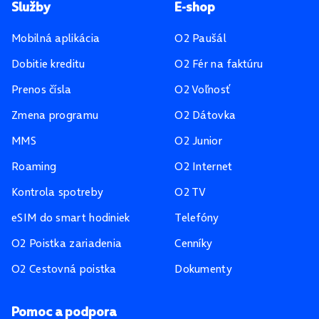
Pätička stránky
Služby
E-shop
Mobilná aplikácia
O2 Paušál
Dobitie kreditu
O2 Fér na faktúru
Prenos čísla
O2 Voľnosť
Zmena programu
O2 Dátovka
MMS
O2 Junior
Roaming
O2 Internet
Kontrola spotreby
O2 TV
eSIM do smart hodiniek
Telefóny
O2 Poistka zariadenia
Cenníky
O2 Cestovná poistka
Dokumenty
Pomoc a podpora