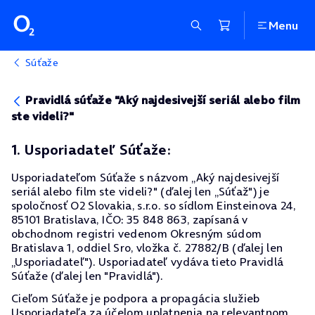
Menu
Súťaže
Pravidlá súťaže "Aký najdesivejší seriál alebo film
ste videli?"
1. Usporiadateľ Súťaže:
Usporiadateľom Súťaže s názvom „Aký najdesivejší
seriál alebo film ste videli?" (ďalej len „Súťaž") je
spoločnosť O2 Slovakia, s.r.o. so sídlom Einsteinova 24,
85101 Bratislava, IČO: 35 848 863, zapísaná v
obchodnom registri vedenom Okresným súdom
Bratislava 1, oddiel Sro, vložka č. 27882/B (ďalej len
„Usporiadateľ"). Usporiadateľ vydáva tieto Pravidlá
Súťaže (ďalej len "Pravidlá").
Cieľom Súťaže je podpora a propagácia služieb
Usporiadateľa za účelom uplatnenia na relevantnom