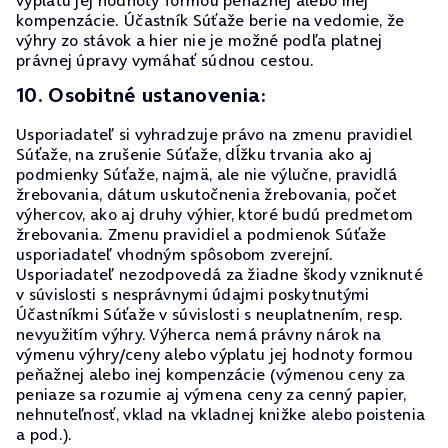
výplatu jej hodnoty formou peňažnej alebo inej
kompenzácie. Účastník Súťaže berie na vedomie, že
výhry zo stávok a hier nie je možné podľa platnej
právnej úpravy vymáhať súdnou cestou.
10. Osobitné ustanovenia:
Usporiadateľ si vyhradzuje právo na zmenu pravidiel
Súťaže, na zrušenie Súťaže, dĺžku trvania ako aj
podmienky Súťaže, najmä, ale nie výlučne, pravidlá
žrebovania, dátum uskutočnenia žrebovania, počet
výhercov, ako aj druhy výhier, ktoré budú predmetom
žrebovania. Zmenu pravidiel a podmienok Súťaže
usporiadateľ vhodným spôsobom zverejní.
Usporiadateľ nezodpovedá za žiadne škody vzniknuté
v súvislosti s nesprávnymi údajmi poskytnutými
Účastníkmi Súťaže v súvislosti s neuplatnením, resp.
nevyužitím výhry. Výherca nemá právny nárok na
výmenu výhry/ceny alebo výplatu jej hodnoty formou
peňažnej alebo inej kompenzácie (výmenou ceny za
peniaze sa rozumie aj výmena ceny za cenný papier,
nehnuteľnosť, vklad na vkladnej knižke alebo poistenia
a pod.).