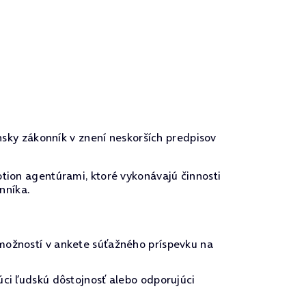
nsky zákonník v znení neskorších predpisov
tion agentúrami, ktoré vykonávajú činnosti
nníka.
 možností v ankete súťažného príspevku na
úci ľudskú dôstojnosť alebo odporujúci