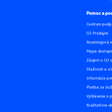
Pomoc a po
Centrum podp
O2 Predajne
Roamingová 
Mapa dostupno
Záujem o O2 s
Sťažnosti a vr
Informácie pr
Platba za slu
Vyhlásenie o p
Kvalitatívne u