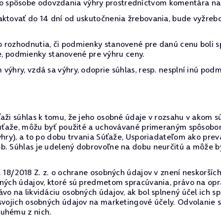
 spôsobe odovzdania výhry prostredníctvom komentára na 
aktovať do 14 dní od uskutočnenia žrebovania, bude vyžreb
 rozhodnutia, či podmienky stanovené pre danú cenu boli s
očne, podmienky stanovené pre výhru ceny.
výhry, vzdá sa výhry, odoprie súhlas, resp. nesplní inú podm
ži súhlas k tomu, že jeho osobné údaje v rozsahu v akom sú 
o súťaže, môžu byť použité a uchovávané primeraným spôsob
výhry), a to po dobu trvania Súťaže, Usporiadateľom ako p
ôb. Súhlas je udelený dobrovoľne na dobu neurčitú a môže
. 18/2018 Z. z. o ochrane osobných údajov v znení neskorších
bných údajov, ktoré sú predmetom spracúvania, právo na op
vo na likvidáciu osobných údajov, ak bol splnený účel ich s
 svojich osobných údajov na marketingové účely. Odvolanie
ruhému z nich.