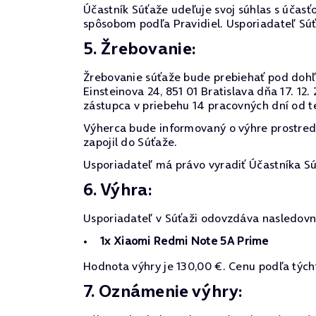
Účastník Súťaže udeľuje svoj súhlas s účasťo
spôsobom podľa Pravidiel. Usporiadateľ Sú
5. Žrebovanie:
Žrebovanie súťaže bude prebiehať pod dohľa
Einsteinova 24, 851 01 Bratislava dňa 17. 
zástupca v priebehu 14 pracovných dní od t
Výherca bude informovaný o výhre prostre
zapojil do Súťaže.
Usporiadateľ má právo vyradiť Účastníka Sú
6. Výhra:
Usporiadateľ v Súťaži odovzdáva nasledovn
1x Xiaomi Redmi Note 5A Prime
Hodnota výhry je 130,00 €. Cenu podľa týcht
7. Oznámenie výhry: