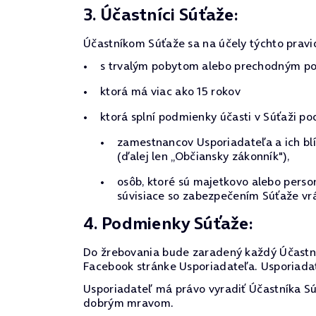
3. Účastníci Súťaže:
Účastníkom Súťaže sa na účely týchto pravi
s trvalým pobytom alebo prechodným pob
ktorá má viac ako 15 rokov
ktorá splní podmienky účasti v Súťaži po
zamestnancov Usporiadateľa a ich blí
(ďalej len „Občiansky zákonník"),
osôb, ktoré sú majetkovo alebo pers
súvisiace so zabezpečením Súťaže vrá
4. Podmienky Súťaže:
Do žrebovania bude zaradený každý Účastník
Facebook stránke Usporiadateľa. Usporiadate
Usporiadateľ má právo vyradiť Účastníka Súť
dobrým mravom.