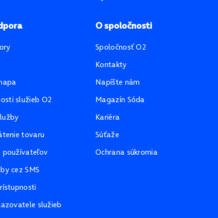
dpora
O spoločnosti
ory
Spoločnosť O2
Kontakty
mapa
Napíšte nám
sti služieb O2
Magazín Sóda
lužby
Kariéra
átenie tovaru
Súťaže
e používateľov
Ochrana súkromia
žby cez SMS
rístupnosti
kazovatele služieb