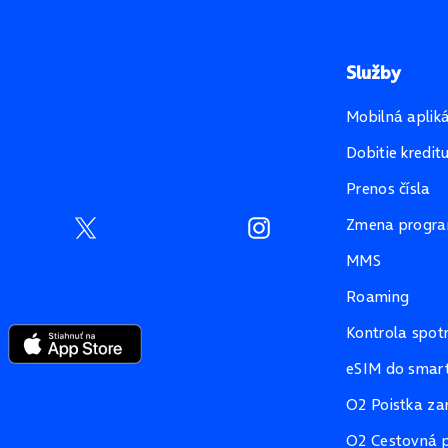
Služby
Mobilná aplik
Dobitie kredit
Prenos čísla
Zmena progr
MMS
Roaming
Kontrola spot
eSIM do smart
O2 Poistka za
O2 Cestovná p