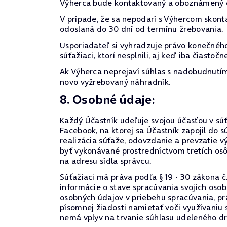
Výherca bude kontaktovaný a oboznámený o
V prípade, že sa nepodarí s Výhercom skont
odoslaná do 30 dní od termínu žrebovania.
Usporiadateľ si vyhradzuje právo konečného
súťažiaci, ktorí nesplnili, aj keď iba čiast
Ak Výherca neprejaví súhlas s nadobudnutím 
novo vyžrebovaný náhradník.
8. Osobné údaje:
Každý Účastník udeľuje svojou účasťou v súťa
Facebook, na ktorej sa Účastník zapojil d
realizácia súťaže, odovzdanie a prevzatie 
byť vykonávané prostredníctvom tretích os
na adresu sídla správcu.
Súťažiaci má práva podľa § 19 - 30 zákona č
informácie o stave spracúvania svojich oso
osobných údajov v priebehu spracúvania, prá
písomnej žiadosti namietať voči využívaniu
nemá vplyv na trvanie súhlasu udeleného d