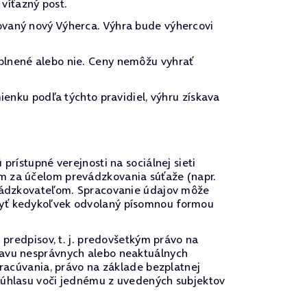
víťazný post.
ovaný nový Výherca. Výhra bude výhercovi
plnené alebo nie. Ceny nemôžu vyhrať
ienku podľa týchto pravidiel, výhru získava
prístupné verejnosti na sociálnej sieti
om za účelom prevádzkovania súťaže (napr.
revádzkovateľom. Spracovanie údajov môže
 byť kedykoľvek odvolaný písomnou formou
 predpisov, t. j. predovšetkým právo na
ravu nesprávnych alebo neaktuálnych
pracúvania, právo na základe bezplatnej
 súhlasu voči jednému z uvedených subjektov