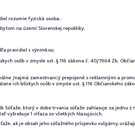
diel rozumie fyzická osoba:
ytom na území Slovenskej republiky,
dľa pravidiel s výnimkou:
zkych osôb v zmysle ust. § 116 zákona č. 40/1964 Zb. Občia
onálne /najmä zamestnanci/ prepojené s reklamnými a promo
tane ich blízkych osôb v zmysle ust. § 116 Občianskeho záko
 Súťaže, ktorý v dobe trvania súťaže zahlasuje za jednu z
ľ vyžrebuje 1 víťaza zo všetkých hlasujúcich.
aže, ak je obsah jeho súťažného príspevku vulgárny, urážaj