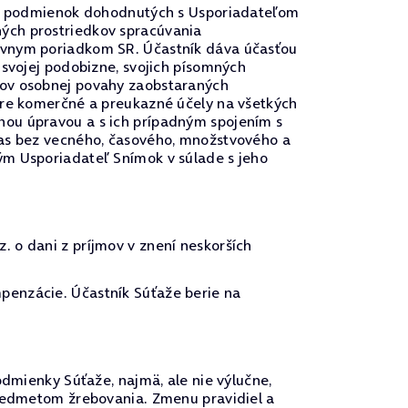
u a podmienok dohodnutých s Usporiadateľom
ých prostriedkov spracúvania
rávnym poriadkom SR. Účastník dáva účasťou
 svojej podobizne, svojich písomných
vov osobnej povahy zaobstaraných
pre komerčné a preukazné účely na všetkých
nou úpravou a s ich prípadným spojením s
las bez vecného, časového, množstvového a
ým Usporiadateľ Snímok v súlade s jeho
 o dani z príjmov v znení neskorších
penzácie. Účastník Súťaže berie na
odmienky Súťaže, najmä, ale nie výlučne,
predmetom žrebovania. Zmenu pravidiel a