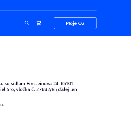
Moje O2
o. so sídlom Einsteinova 24, 85101
l Sro, vložka č. 27882/B (ďalej len
u.