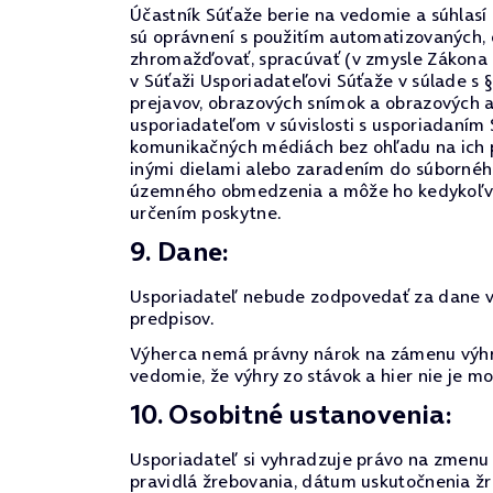
Účastník Súťaže berie na vedomie a súhlasí
sú oprávnení s použitím automatizovaných,
zhromažďovať, spracúvať (v zmysle Zákona 
v Súťaži Usporiadateľovi Súťaže v súlade s 
prejavov, obrazových snímok a obrazových 
usporiadateľom v súvislosti s usporiadaním
komunikačných médiách bez ohľadu na ich p
inými dielami alebo zaradením do súborného
územného obmedzenia a môže ho kedykoľvek o
určením poskytne.
9. Dane:
Usporiadateľ nebude zodpovedať za dane vyp
predpisov.
Výherca nemá právny nárok na zámenu výhry
vedomie, že výhry zo stávok a hier nie je 
10. Osobitné ustanovenia:
Usporiadateľ si vyhradzuje právo na zmenu p
pravidlá žrebovania, dátum uskutočnenia žr