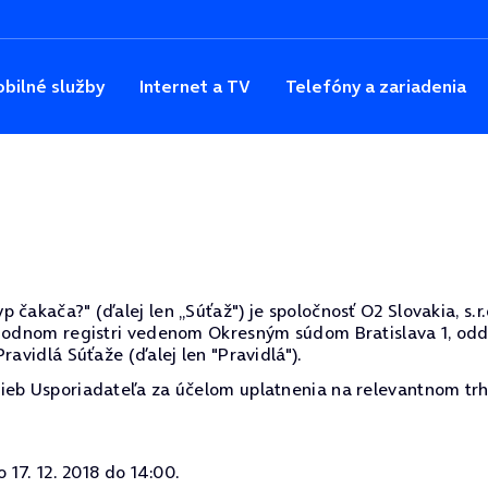
bilné služby
Internet a TV
Telefóny a zariadenia
čakača?" (ďalej len „Súťaž") je spoločnosť O2 Slovakia, s.r.
hodnom registri vedenom Okresným súdom Bratislava 1, oddie
ravidlá Súťaže (ďalej len "Pravidlá").
ieb Usporiadateľa za účelom uplatnenia na relevantnom trh
 17. 12. 2018 do 14:00.