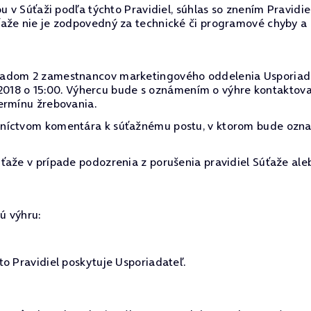
u v Súťaži podľa týchto Pravidiel, súhlas so znením Pravidi
ťaže nie je zodpovedný za technické či programové chyby a
dom 2 zamestnancov marketingového oddelenia Usporiadateľa
12. 2018 o 15:00. Výhercu bude s oznámením o výhre kontakt
ermínu žrebovania.
dníctvom komentára k súťažnému postu, v ktorom bude ozn
ťaže v prípade podozrenia z porušenia pravidiel Súťaže ale
ú výhru:
o Pravidiel poskytuje Usporiadateľ.