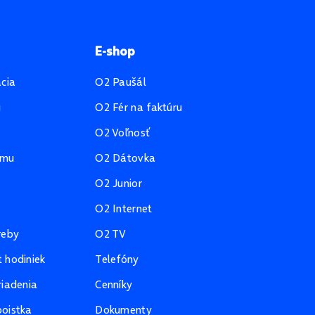
E-shop
ácia
O2 Paušál
u
O2 Fér na faktúru
O2 Voľnosť
amu
O2 Dátovka
O2 Junior
O2 Internet
reby
O2 TV
 hodiniek
Telefóny
riadenia
Cenníky
oistka
Dokumenty