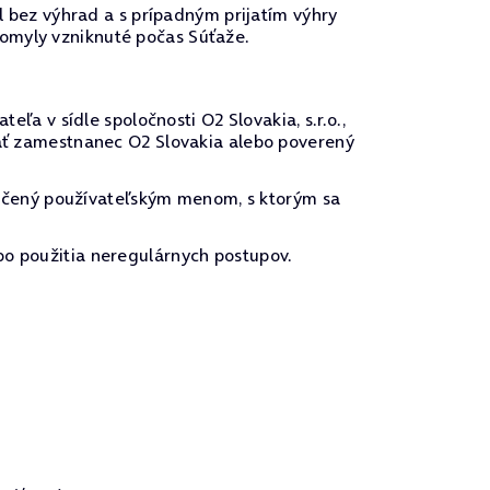
el bez výhrad a s prípadným prijatím výhry
 omyly vzniknuté počas Súťaže.
 v sídle spoločnosti O2 Slovakia, s.r.o.,
ovať zamestnanec O2 Slovakia alebo poverený
ačený používateľským menom, s ktorým sa
bo použitia neregulárnych postupov.