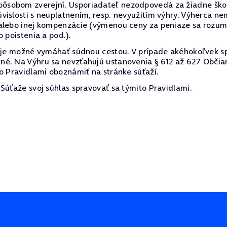
sobom zverejní. Usporiadateľ nezodpovedá za žiadne škody
vislosti s neuplatnením, resp. nevyužitím výhry. Výherca 
alebo inej kompenzácie (výmenou ceny za peniaze sa rozumi
 poistenia a pod.).
e je možné vymáhať súdnou cestou. V prípade akéhokoľvek s
né. Na Výhru sa nevzťahujú ustanovenia § 612 až 627 Občia
o Pravidlami oboznámiť na stránke súťaží.
Súťaže svoj súhlas spravovať sa týmito Pravidlami.