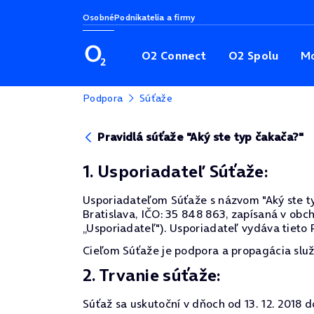
Osobné
Podnikatelia a firmy
O2 Connect
O2 Spolu
Mo
Podpora
Súťaže
Pravidlá súťaže "Aký ste typ čakača?"
1. Usporiadateľ Súťaže:
Usporiadateľom Súťaže s názvom "Aký ste typ 
Bratislava, IČO: 35 848 863, zapísaná v obc
„Usporiadateľ"). Usporiadateľ vydáva tieto P
Cieľom Súťaže je podpora a propagácia služ
2. Trvanie súťaže:
Súťaž sa uskutoční v dňoch od 13. 12. 2018 do