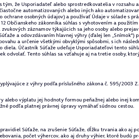
 s tým, že Usporiadateľ alebo sprostredkovatelia v rozsah
 čiastočne automatizovaných alebo iných ako automatizovan
o ochrane osobných údajov) a používať Údaje v súlade s p
§ 12 Občianskeho zákonníka súhlas s vyhotovením a použitím
a zvukových záznamov týkajúcich sa jeho osoby alebo preja
 Súťaže a odovzdávaním hlavnej výhry (ďalej len „Snímok") 
ovahu a určenie všetkými obvyklými spôsobmi, s ich násled
 diela. Účastník Súťaže udeľuje Usporiadateľovi tento súh
dvolať. Tento súhlas sa vzťahuje aj na tretie osoby, ktor
lývajúce z výhry podľa príslušného zákona č. 595/2003 Z.z.
 alebo výplatu jej hodnoty formou peňažnej alebo inej kom
možné podľa platnej právnej úpravy vymáhať súdnou cestou.
ravidiel Súťaže, na zrušenie Súťaže, dĺžku trvania ako aj p
ebovania, počet výhercov, ako aj druhy výhier, ktoré budú 