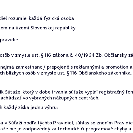
diel rozumie: každá fyzická osoba
m na území Slovenskej republiky,
pravidiel
sôb v zmysle ust. § 116 zákona č. 40/1964 Zb. Občiansky zá
 /najmä zamestnanci/ prepojené s reklamnými a promotion a
h blízkych osôb v zmysle ust. § 116 Občianskeho zákonníka.
 Súťaže, ktorý v dobe trvania súťaže vyplní registračný for
 nachádzať vo vybraných nákupných centrách.
h každý získa jednu výhru:
u v Súťaži podľa týchto Pravidiel, súhlas so znením Pravidi
aže nie je zodpovedný za technické či programové chyby a 