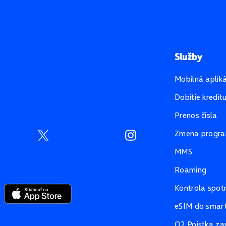
Služby
Mobilná aplik
Dobitie kredit
Prenos čísla
Zmena progr
MMS
Roaming
Kontrola spot
eSIM do smart
O2 Poistka za