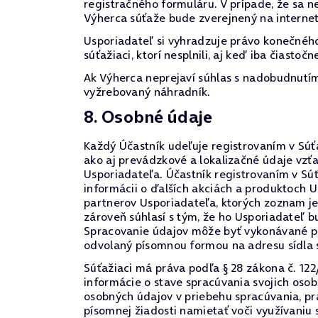
registračného formuláru. V prípade, že sa 
Výherca súťaže bude zverejnený na interne
Usporiadateľ si vyhradzuje právo konečného
súťažiaci, ktorí nesplnili, aj keď iba čiasto
Ak Výherca neprejaví súhlas s nadobudnutím 
vyžrebovaný náhradník.
8. Osobné údaje
Každý Účastník udeľuje registrovaním v Súťa
ako aj prevádzkové a lokalizačné údaje vzť
Usporiadateľa. Účastník registrovaním v Súť
informácii o ďalších akciách a produktoch 
partnerov Usporiadateľa, ktorých zoznam j
zároveň súhlasí s tým, že ho Usporiadateľ 
Spracovanie údajov môže byť vykonávané pr
odvolaný písomnou formou na adresu sídla 
Súťažiaci má práva podľa § 28 zákona č. 122
informácie o stave spracúvania svojich oso
osobných údajov v priebehu spracúvania, prá
písomnej žiadosti namietať voči využívaniu