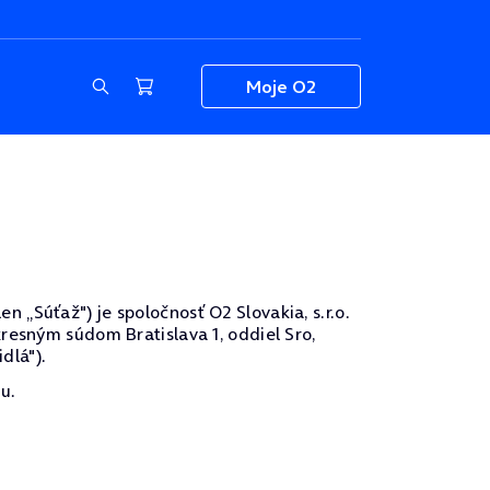
Moje O2
„Súťaž") je spoločnosť O2 Slovakia, s.r.o.
resným súdom Bratislava 1, oddiel Sro,
dlá").
u.