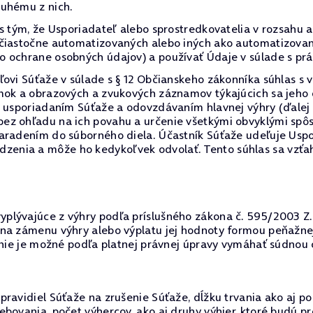
ruhému z nich.
 s tým, že Usporiadateľ alebo sprostredkovatelia v rozsah
 čiastočne automatizovaných alebo iných ako automatizovan
o ochrane osobných údajov) a používať Údaje v súlade s p
ľovi Súťaže v súlade s § 12 Občianskeho zákonníka súhlas s 
ímok a obrazových a zvukových záznamov týkajúcich sa jeho
s usporiadaním Súťaže a odovzdávaním hlavnej výhry (ďalej
z ohľadu na ich povahu a určenie všetkými obvyklými spôso
aradením do súborného diela. Účastník Súťaže udeľuje Uspo
nia a môže ho kedykoľvek odvolať. Tento súhlas sa vzťahuj
lývajúce z výhry podľa príslušného zákona č. 595/2003 Z.z.
 na zámenu výhry alebo výplatu jej hodnoty formou peňažne
r nie je možné podľa platnej právnej úpravy vymáhať súdnou 
ravidiel Súťaže na zrušenie Súťaže, dĺžku trvania ako aj po
ebovania, počet výhercov, ako aj druhy výhier, ktoré budú 