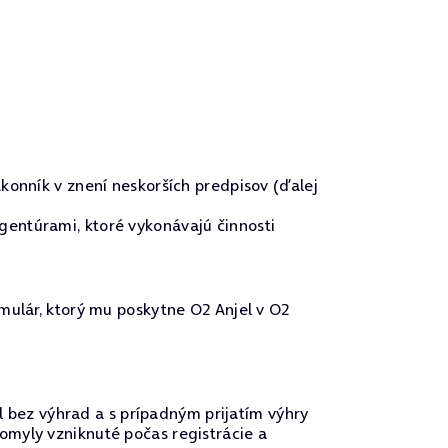
konník v znení neskorších predpisov (ďalej
gentúrami, ktoré vykonávajú činnosti
mulár, ktorý mu poskytne O2 Anjel v O2
el bez výhrad a s prípadným prijatím výhry
omyly vzniknuté počas registrácie a