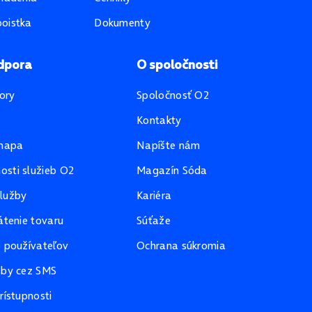
oistka
Dokumenty
dpora
O spoločnosti
ory
Spoločnosť O2
Kontakty
mapa
Napíšte nám
sti služieb O2
Magazín Sóda
lužby
Kariéra
átenie tovaru
Súťaže
e používateľov
Ochrana súkromia
žby cez SMS
rístupnosti