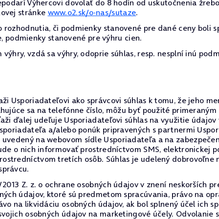
nepodarí Výhercovi dovolať do 8 hodín od uskutočnenia žreb
tovej stránke
www.o2.sk/o-nas/sutaze
.
 rozhodnutia, či podmienky stanovené pre dané ceny boli s
čne, podmienky stanovené pre výhru cien.
výhry, vzdá sa výhry, odoprie súhlas, resp. nesplní inú podm
ži Usporiadateľovi ako správcovi súhlas k tomu, že jeho men
ahujúce sa na telefónne číslo, môžu byť použité primeraný
aži ďalej udeľuje Usporiadateľovi súhlas na využitie údajov
Usporiadateľa a/alebo ponúk pripravených s partnermi Uspor
e uvedený na webovom sídle Usporiadateľa a na zabezpečeni
bude o nich informovať prostredníctvom SMS, elektronickej
ostredníctvom tretích osôb. Súhlas je udelený dobrovoľne 
správcu.
/2013 Z. z. o ochrane osobných údajov v znení neskorších pr
bných údajov, ktoré sú predmetom spracúvania, právo na op
vo na likvidáciu osobných údajov, ak bol splnený účel ich s
 svojich osobných údajov na marketingové účely. Odvolanie