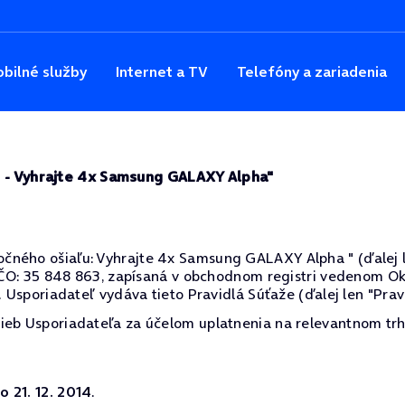
bilné služby
Internet a TV
Telefóny a zariadenia
u - Vyhrajte 4x Samsung GALAXY Alpha"
ného ošiaľu: Vyhrajte 4x Samsung GALAXY Alpha " (ďalej len 
 IČO: 35 848 863, zapísaná v obchodnom registri vedenom Ok
. Usporiadateľ vydáva tieto Pravidlá Súťaže (ďalej len "Pravi
ieb Usporiadateľa za účelom uplatnenia na relevantnom trh
do 21. 12. 2014
.