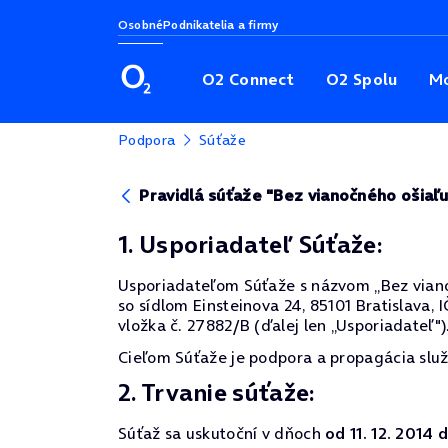
Osobné
Podnikatelia a firmy
O2 Connect
O2 Spolu
Mo
Podpora
Súťaže
Pravidlá súťaže "Bez vianočného ošiaľ
1. Usporiadateľ Súťaže:
Usporiadateľom Súťaže s názvom „Bez vianoč
so sídlom Einsteinova 24, 85101 Bratislava,
vložka č. 27882/B (ďalej len „Usporiadateľ")
Cieľom Súťaže je podpora a propagácia služ
2. Trvanie súťaže:
Súťaž sa uskutoční v dňoch
od 11. 12. 2014 