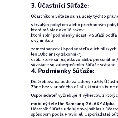
3. Účastníci Súťaže:
Účastníkom Súťaže sa na účely týchto pravi
s trvalým pobytom alebo prechodným pobyto
ktorá má viac ako 18 rokov
ktorá splní podmienky účasti v Súťaži podľa 
s výnimkou
zamestnancov Usporiadateľa a ich blízkych o
len „Občiansky zákonník"),
osôb, ktoré sú majetkovo alebo personálne
súvisiace so zabezpečením Súťaže vrátane ic
4. Podmienky Súťaže:
Do žrebovania bude zaradený každý Účastník
Zóne bez vianočného ošiaľu, ktorá sa bude
Usporiadateľ vyžrebuje 4 výhercov, z ktorýc
mobilný telefón Samsung GALAXY Alpha
Účastník Súťaže udeľuje svoj súhlas s účasťo
spôsobom podľa Pravidiel. Usporiadateľ Súť