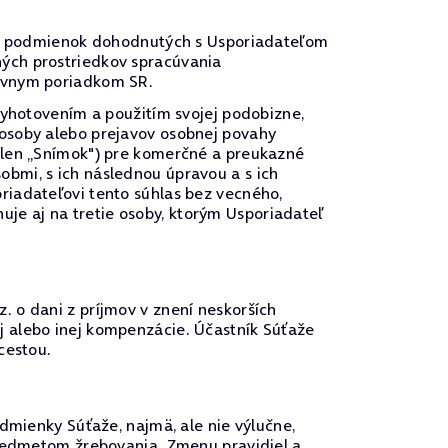
u a podmienok dohodnutých s Usporiadateľom
ých prostriedkov spracúvania
rávnym poriadkom SR.
vyhotovením a použitím svojej podobizne,
 osoby alebo prejavov osobnej povahy
 len „Snímok") pre komerčné a preukazné
bmi, s ich následnou úpravou a s ich
riadateľovi tento súhlas bez vecného,
e aj na tretie osoby, ktorým Usporiadateľ
 o dani z príjmov v znení neskorších
j alebo inej kompenzácie. Účastník Súťaže
cestou.
dmienky Súťaže, najmä, ale nie výlučne,
predmetom žrebovania. Zmenu pravidiel a