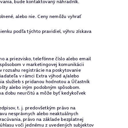
ovania, bude kontaktovaný náhradník.
plnené, alebo nie. Ceny nemôžu vyhrať
ienku podľa týchto pravidiel, výhru získava
o a priezvisko, telefónne číslo alebo email
m spôsobom v marketingovej komunikácii
 v rozsahu registrácie na poskytovanie
iadateľa v rámci Extra výhod a/alebo
a služieb s pridanou hodnotou a Účastník
 pošty alebo iným podobným spôsobom.
na dobu neurčitú a môže byť kedykoľvek
edpisov, t. j. predovšetkým právo na
ravu nesprávnych alebo neaktuálnych
pracúvania, právo na základe bezplatnej
 súhlasu voči jednému z uvedených subjektov