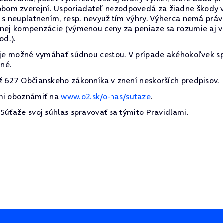
om zverejní. Usporiadateľ nezodpovedá za žiadne škody vz
i s neuplatnením, resp. nevyužitím výhry. Výherca nemá prá
inej kompenzácie (výmenou ceny za peniaze sa rozumie aj v
od.).
e je možné vymáhať súdnou cestou. V prípade akéhokoľvek s
zné.
ž 627 Občianskeho zákonníka v znení neskorších predpisov.
ami oboznámiť na
www.o2.sk/o-nas/sutaze
.
Súťaže svoj súhlas spravovať sa týmito Pravidlami.