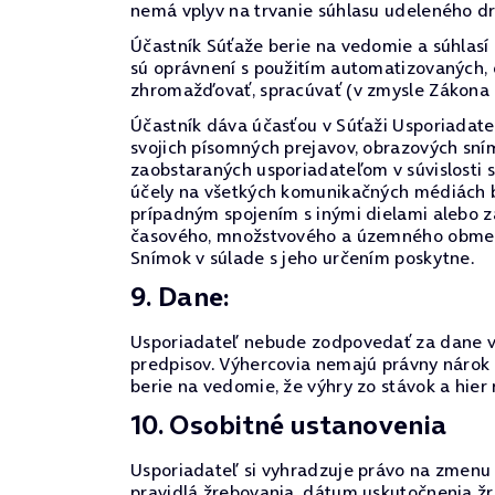
nemá vplyv na trvanie súhlasu udeleného d
Účastník Súťaže berie na vedomie a súhlasí
sú oprávnení s použitím automatizovaných,
zhromažďovať, spracúvať (v zmysle Zákona 
Účastník dáva účasťou v Súťaži Usporiadate
svojich písomných prejavov, obrazových sn
zaobstaraných usporiadateľom v súvislosti 
účely na všetkých komunikačných médiách be
prípadným spojením s inými dielami alebo z
časového, množstvového a územného obmedze
Snímok v súlade s jeho určením poskytne.
9. Dane:
Usporiadateľ nebude zodpovedať za dane vyp
predpisov. Výhercovia nemajú právny nárok
berie na vedomie, že výhry zo stávok a hie
10. Osobitné ustanovenia
Usporiadateľ si vyhradzuje právo na zmenu p
pravidlá žrebovania, dátum uskutočnenia žr