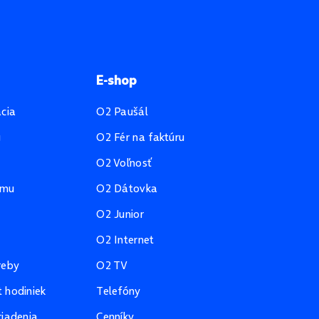
E-shop
ácia
O2 Paušál
u
O2 Fér na faktúru
O2 Voľnosť
amu
O2 Dátovka
O2 Junior
O2 Internet
reby
O2 TV
 hodiniek
Telefóny
riadenia
Cenníky