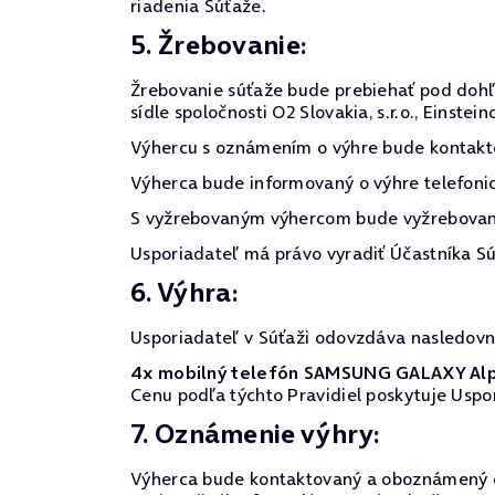
riadenia Súťaže.
5. Žrebovanie:
Žrebovanie súťaže bude prebiehať pod doh
sídle spoločnosti O2 Slovakia, s.r.o., Einstei
Výhercu s oznámením o výhre bude kontakt
Výherca bude informovaný o výhre telefonic
S vyžrebovaným výhercom bude vyžrebovaný
Usporiadateľ má právo vyradiť Účastníka Sú
6. Výhra:
Usporiadateľ v Súťaži odovzdáva nasledovn
4x mobilný telefón SAMSUNG GALAXY Al
Cenu podľa týchto Pravidiel poskytuje Uspo
7. Oznámenie výhry:
Výherca bude kontaktovaný a oboznámený o s