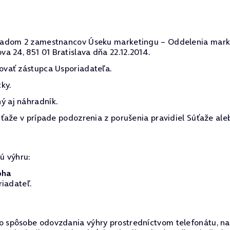
ľadom 2 zamestnancov Úseku marketingu – Oddelenia marke
nova 24, 851 01 Bratislava dňa 22.12.2014.
ovať zástupca Usporiadateľa.
ky.
 aj náhradník.
ťaže v prípade podozrenia z porušenia pravidiel Súťaže ale
ú výhru:
pha
riadateľ.
pôsobe odovzdania výhry prostredníctvom telefonátu, na te