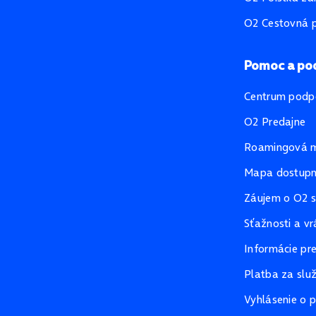
O2 Cestovná p
Pomoc a po
Centrum podp
O2 Predajne
Roamingová 
Mapa dostupno
Záujem o O2 s
Sťažnosti a vr
Informácie pr
Platba za slu
Vyhlásenie o p