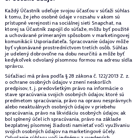
Každý Účastník udeľuje svojou účasťou v súťaži súhlas
k tomu, že jeho osobné údaje v rozsahu v akom sú
prístupné verejnosti na sociálnej sieti Snapchat, na
ktorej sa Účastník zapojil do súťaže, môžu byť použité
a uchovávané primeraným spôsobom v marketingovej
komunikácii Usporiadateľa. Spracovanie údajov môže
byť vykonávané prostredníctvom tretích osôb. Súhlas
je udelený dobrovoľne na dobu neurčitú a môže byť
kedykoľvek odvolaný písomnou formou na adresu sídla
správcu.
Súťažiaci má práva podľa § 28 zákona č. 122/2013 Z. z.
o ochrane osobných údajov v znení neskorších
predpisov, t. j. predovšetkým právo na informácie o
stave spracúvania svojich osobných údajov, ktoré sú
predmetom spracúvania, právo na opravu nesprávnych
alebo neaktuálnych osobných údajov v priebehu
spracúvania, právo na likvidáciu osobných údajov, ak
bol splnený účel ich spracúvania, právo na základe
bezplatnej písomnej žiadosti namietať voči využívaniu
svojich osobných údajov na marketingové účely.
Odvolanie súhlasu voči jednému z uvedených