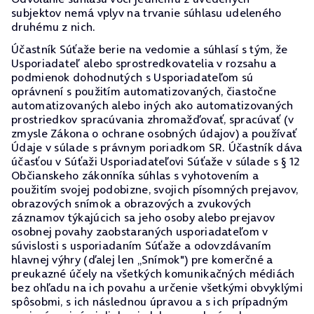
subjektov nemá vplyv na trvanie súhlasu udeleného
druhému z nich.
Účastník Súťaže berie na vedomie a súhlasí s tým, že
Usporiadateľ alebo sprostredkovatelia v rozsahu a
podmienok dohodnutých s Usporiadateľom sú
oprávnení s použitím automatizovaných, čiastočne
automatizovaných alebo iných ako automatizovaných
prostriedkov spracúvania zhromažďovať, spracúvať (v
zmysle Zákona o ochrane osobných údajov) a používať
Údaje v súlade s právnym poriadkom SR. Účastník dáva
účasťou v Súťaži Usporiadateľovi Súťaže v súlade s § 12
Občianskeho zákonníka súhlas s vyhotovením a
použitím svojej podobizne, svojich písomných prejavov,
obrazových snímok a obrazových a zvukových
záznamov týkajúcich sa jeho osoby alebo prejavov
osobnej povahy zaobstaraných usporiadateľom v
súvislosti s usporiadaním Súťaže a odovzdávaním
hlavnej výhry (ďalej len „Snímok") pre komerčné a
preukazné účely na všetkých komunikačných médiách
bez ohľadu na ich povahu a určenie všetkými obvyklými
spôsobmi, s ich následnou úpravou a s ich prípadným