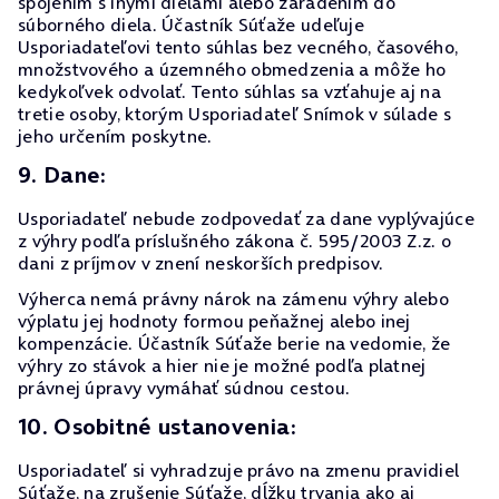
spojením s inými dielami alebo zaradením do
súborného diela. Účastník Súťaže udeľuje
Usporiadateľovi tento súhlas bez vecného, časového,
množstvového a územného obmedzenia a môže ho
kedykoľvek odvolať. Tento súhlas sa vzťahuje aj na
tretie osoby, ktorým Usporiadateľ Snímok v súlade s
jeho určením poskytne.
9. Dane:
Usporiadateľ nebude zodpovedať za dane vyplývajúce
z výhry podľa príslušného zákona č. 595/2003 Z.z. o
dani z príjmov v znení neskorších predpisov.
Výherca nemá právny nárok na zámenu výhry alebo
výplatu jej hodnoty formou peňažnej alebo inej
kompenzácie. Účastník Súťaže berie na vedomie, že
výhry zo stávok a hier nie je možné podľa platnej
právnej úpravy vymáhať súdnou cestou.
10. Osobitné ustanovenia:
Usporiadateľ si vyhradzuje právo na zmenu pravidiel
Súťaže, na zrušenie Súťaže, dĺžku trvania ako aj