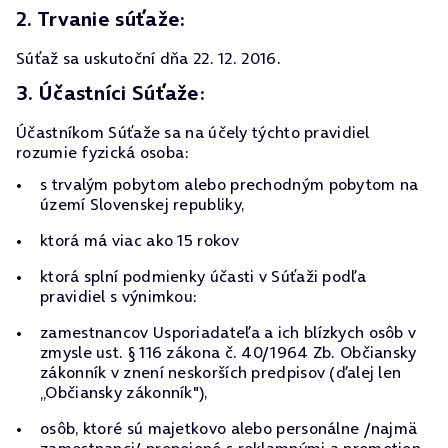
2. Trvanie súťaže:
Súťaž sa uskutoční dňa 22. 12. 2016.
3. Účastníci Súťaže:
Účastníkom Súťaže sa na účely týchto pravidiel
rozumie fyzická osoba:
s trvalým pobytom alebo prechodným pobytom na
území Slovenskej republiky,
ktorá má viac ako 15 rokov
ktorá splní podmienky účasti v Súťaži podľa
pravidiel s výnimkou:
zamestnancov Usporiadateľa a ich blízkych osôb v
zmysle ust. § 116 zákona č. 40/1964 Zb. Občiansky
zákonník v znení neskorších predpisov (ďalej len
„Občiansky zákonník"),
osôb, ktoré sú majetkovo alebo personálne /najmä