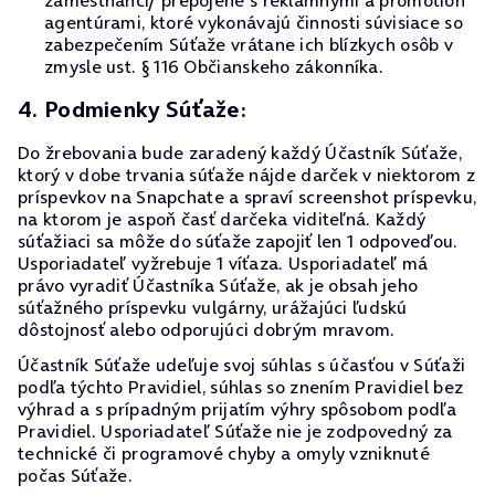
zamestnanci/ prepojené s reklamnými a promotion
agentúrami, ktoré vykonávajú činnosti súvisiace so
zabezpečením Súťaže vrátane ich blízkych osôb v
zmysle ust. § 116 Občianskeho zákonníka.
4. Podmienky Súťaže:
Do žrebovania bude zaradený každý Účastník Súťaže,
ktorý v dobe trvania súťaže nájde darček v niektorom z
príspevkov na Snapchate a spraví screenshot príspevku,
na ktorom je aspoň časť darčeka viditeľná. Každý
súťažiaci sa môže do súťaže zapojiť len 1 odpoveďou.
Usporiadateľ vyžrebuje 1 víťaza. Usporiadateľ má
právo vyradiť Účastníka Súťaže, ak je obsah jeho
súťažného príspevku vulgárny, urážajúci ľudskú
dôstojnosť alebo odporujúci dobrým mravom.
Účastník Súťaže udeľuje svoj súhlas s účasťou v Súťaži
podľa týchto Pravidiel, súhlas so znením Pravidiel bez
výhrad a s prípadným prijatím výhry spôsobom podľa
Pravidiel. Usporiadateľ Súťaže nie je zodpovedný za
technické či programové chyby a omyly vzniknuté
počas Súťaže.