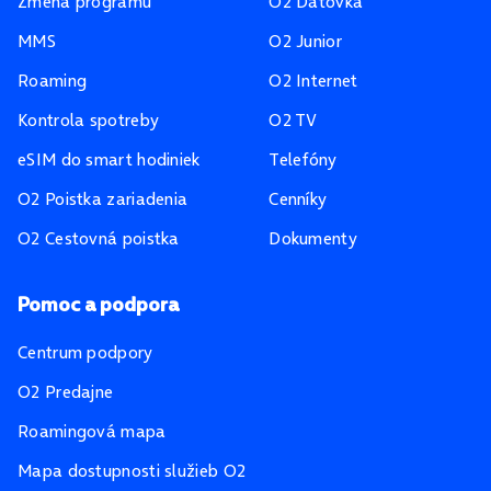
Zmena programu
O2 Dátovka
MMS
O2 Junior
Roaming
O2 Internet
Kontrola spotreby
O2 TV
eSIM do smart hodiniek
Telefóny
O2 Poistka zariadenia
Cenníky
O2 Cestovná poistka
Dokumenty
Pomoc a podpora
Centrum podpory
O2 Predajne
Roamingová mapa
Mapa dostupnosti služieb O2