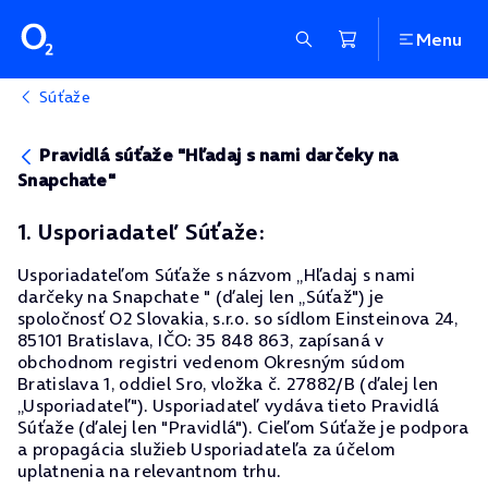
Menu
Súťaže
Pravidlá súťaže "Hľadaj s nami darčeky na
Snapchate"
1. Usporiadateľ Súťaže:
Usporiadateľom Súťaže s názvom „Hľadaj s nami
darčeky na Snapchate " (ďalej len „Súťaž") je
spoločnosť O2 Slovakia, s.r.o. so sídlom Einsteinova 24,
85101 Bratislava, IČO: 35 848 863, zapísaná v
obchodnom registri vedenom Okresným súdom
Bratislava 1, oddiel Sro, vložka č. 27882/B (ďalej len
„Usporiadateľ"). Usporiadateľ vydáva tieto Pravidlá
Súťaže (ďalej len "Pravidlá"). Cieľom Súťaže je podpora
a propagácia služieb Usporiadateľa za účelom
uplatnenia na relevantnom trhu.