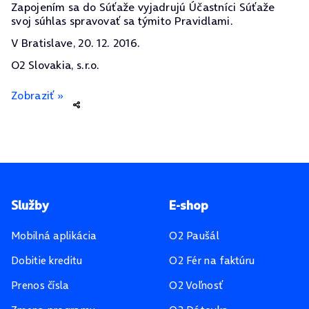
Zapojením sa do Súťaže vyjadrujú Účastníci Súťaže
svoj súhlas spravovať sa týmito Pravidlami.
V Bratislave, 20. 12. 2016.
O2 Slovakia, s.r.o.
Zobraziť »
Pätička stránky
Služby
E-shop
Mobilná aplikácia
O2 Paušál
Dobitie kreditu
O2 Fér na faktúru
Prenos čísla
O2 Voľnosť