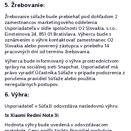
5. Žrebovanie:
Žrebovanie súťaže bude prebiehať pod dohľadom 2
zamestnancov marketingového oddelenia
Usporiadateľa v sídle spoločnosti O2 Slovakia, s.r.o.,
Einsteinova 24, 851 01 Bratislava. Výhercu bude s
oznámením o výhre kontaktovať zamestnanec O2
Slovakia alebo poverený zástupca v priebehu 14
pracovných dní od termínu žrebovania.
Výherca bude informovaný o výhre prostredníctvom
správy na sociálnej sieti Snapchat. Usporiadateľ má
právo vyradiť Účastníka Súťaže v prípade podozrenia z
porušenia pravidiel Súťaže alebo použitia
neregulárnych postupov.
6. Výhra:
Usporiadateľ v Súťaži odovzdáva nasledovnú výhru:
1x Xiaomi Redmi Note 3i
Hodnota výhry bude uvedená v odovzdávacom
protokole. Cenu podľa týchto Pravidiel poskytuje