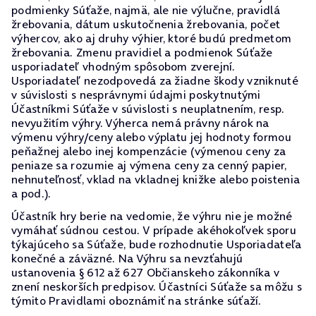
podmienky Súťaže, najmä, ale nie výlučne, pravidlá
žrebovania, dátum uskutočnenia žrebovania, počet
výhercov, ako aj druhy výhier, ktoré budú predmetom
žrebovania. Zmenu pravidiel a podmienok Súťaže
usporiadateľ vhodným spôsobom zverejní.
Usporiadateľ nezodpovedá za žiadne škody vzniknuté
v súvislosti s nesprávnymi údajmi poskytnutými
Účastníkmi Súťaže v súvislosti s neuplatnením, resp.
nevyužitím výhry. Výherca nemá právny nárok na
výmenu výhry/ceny alebo výplatu jej hodnoty formou
peňažnej alebo inej kompenzácie (výmenou ceny za
peniaze sa rozumie aj výmena ceny za cenný papier,
nehnuteľnosť, vklad na vkladnej knižke alebo poistenia
a pod.).
Účastník hry berie na vedomie, že výhru nie je možné
vymáhať súdnou cestou. V prípade akéhokoľvek sporu
týkajúceho sa Súťaže, bude rozhodnutie Usporiadateľa
konečné a záväzné. Na Výhru sa nevzťahujú
ustanovenia § 612 až 627 Občianskeho zákonníka v
znení neskorších predpisov. Účastníci Súťaže sa môžu s
týmito Pravidlami oboznámiť na stránke súťaží.