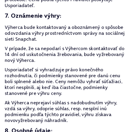
Usporiadateľ.
7. Oznámenie výhry:
Výherca bude kontaktovaný a oboznámený o spôsobe
odovzdania výhry prostredníctvom správy na sociálnej
sieti Snapchat.
V prípade, že sa nepodarí s Výhercom skontaktovať do
14 dní od uskutočnenia žrebovania, bude vyžrebovaný
nový Výherca.
Usporiadateľ si vyhradzuje právo konečného
rozhodnutia, či podmienky stanovené pre danú cenu
boli splnené alebo nie. Ceny nemôžu vyhrať súťažiaci,
ktorí nesplnili, aj keď iba čiastočne, podmienky
stanovené pre výhru ceny.
Ak Výherca neprejaví súhlas s nadobudnutím výhry,
vzdá sa výhry, odoprie súhlas, resp. nesplní inú
podmienku podľa týchto pravidiel, výhru získava
novovyžrebovaný náhradník.
8. Osobné údaje: