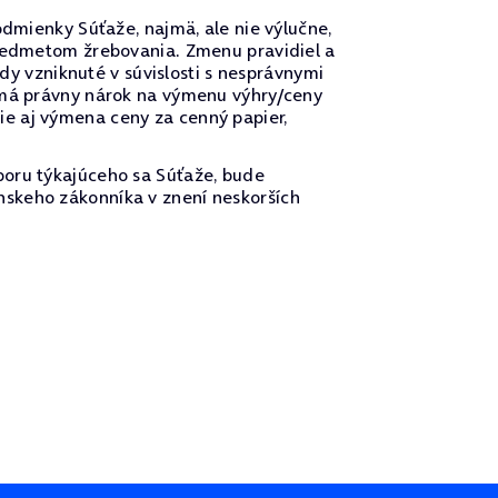
odmienky Súťaže, najmä, ale nie výlučne,
predmetom žrebovania. Zmenu pravidiel a
 vzniknuté v súvislosti s nesprávnymi
nemá právny nárok na výmenu výhry/ceny
e aj výmena ceny za cenný papier,
poru týkajúceho sa Súťaže, bude
nskeho zákonníka v znení neskorších