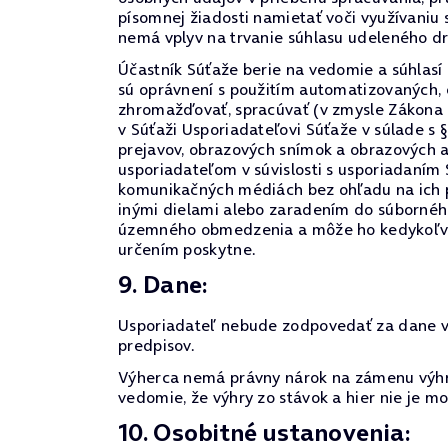
písomnej žiadosti namietať voči využívaniu
nemá vplyv na trvanie súhlasu udeleného d
Účastník Súťaže berie na vedomie a súhlasí
sú oprávnení s použitím automatizovaných,
zhromažďovať, spracúvať (v zmysle Zákona 
v Súťaži Usporiadateľovi Súťaže v súlade s 
prejavov, obrazových snímok a obrazových 
usporiadateľom v súvislosti s usporiadaním
komunikačných médiách bez ohľadu na ich p
inými dielami alebo zaradením do súborného
územného obmedzenia a môže ho kedykoľvek o
určením poskytne.
9. Dane:
Usporiadateľ nebude zodpovedať za dane vyp
predpisov.
Výherca nemá právny nárok na zámenu výhry
vedomie, že výhry zo stávok a hier nie je 
10. Osobitné ustanovenia: