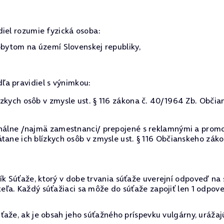
diel rozumie fyzická osoba:
ytom na území Slovenskej republiky,
dľa pravidiel s výnimkou:
zkych osôb v zmysle ust. § 116 zákona č. 40/1964 Zb. Občia
onálne /najmä zamestnanci/ prepojené s reklamnými a promo
tane ich blízkych osôb v zmysle ust. § 116 Občianskeho záko
k Súťaže, ktorý v dobe trvania súťaže uverejní odpoveď na
ľa. Každý súťažiaci sa môže do súťaže zapojiť len 1 odpov
aže, ak je obsah jeho súťažného príspevku vulgárny, urážaj