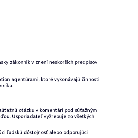
nsky zákonník v znení neskorších predpisov
tion agentúrami, ktoré vykonávajú činnosti
nníka.
 súťažnú otázku v komentári pod súťažným
eďou. Usporiadateľ vyžrebuje zo všetkých
úci ľudskú dôstojnosť alebo odporujúci