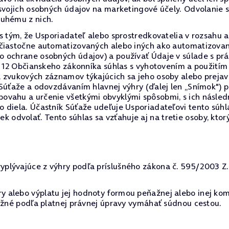
 svojich osobných údajov na marketingové účely. Odvolanie
ruhému z nich.
 s tým, že Usporiadateľ alebo sprostredkovatelia v rozsah
 čiastočne automatizovaných alebo iných ako automatizovan
o ochrane osobných údajov) a používať Údaje v súlade s p
§ 12 Občianskeho zákonníka súhlas s vyhotovením a použitím
a zvukových záznamov týkajúcich sa jeho osoby alebo preja
 Súťaže a odovzdávaním hlavnej výhry (ďalej len „Snímok") 
ovahu a určenie všetkými obvyklými spôsobmi, s ich násled
 diela. Účastník Súťaže udeľuje Usporiadateľovi tento súh
dvolať. Tento súhlas sa vzťahuje aj na tretie osoby, ktor
lývajúce z výhry podľa príslušného zákona č. 595/2003 Z.z.
 alebo výplatu jej hodnoty formou peňažnej alebo inej kom
možné podľa platnej právnej úpravy vymáhať súdnou cestou.