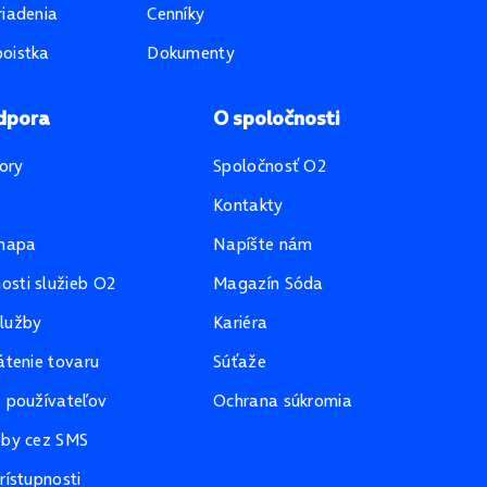
riadenia
Cenníky
oistka
Dokumenty
dpora
O spoločnosti
ory
Spoločnosť O2
Kontakty
mapa
Napíšte nám
sti služieb O2
Magazín Sóda
lužby
Kariéra
átenie tovaru
Súťaže
e používateľov
Ochrana súkromia
žby cez SMS
rístupnosti