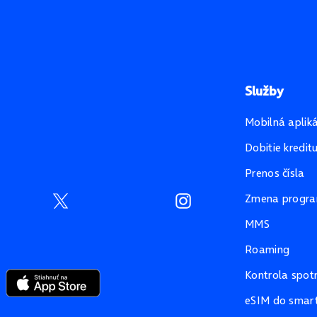
Služby
Mobilná aplik
Dobitie kredit
Prenos čísla
Zmena progr
MMS
Roaming
Kontrola spot
eSIM do smart