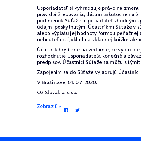
Usporiadateľ si vyhradzuje právo na zmenu p
pravidlá žrebovania, dátum uskutočnenia žr
podmienok Súťaže usporiadateľ vhodným spô
údajmi poskytnutými Účastníkmi Súťaže v sú
alebo výplatu jej hodnoty formou peňažnej 
nehnuteľnosť, vklad na vkladnej knižke alebo
Účastník hry berie na vedomie, že výhru ni
rozhodnutie Usporiadateľa konečné a záväz
predpisov. Účastníci Súťaže sa môžu s týmit
Zapojením sa do Súťaže vyjadrujú Účastníci 
V Bratislave, 01. 07. 2020.
O2 Slovakia, s.r.o.
Zobraziť »