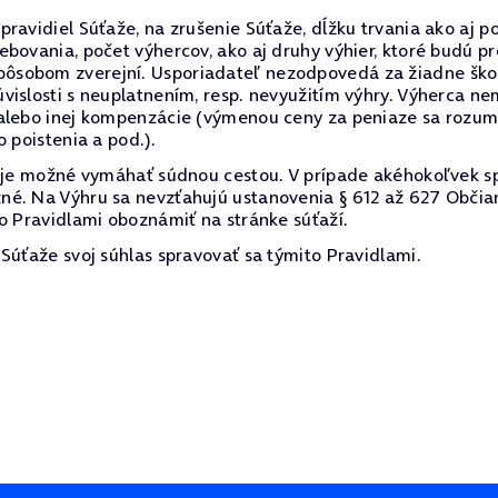
ravidiel Súťaže, na zrušenie Súťaže, dĺžku trvania ako aj p
ebovania, počet výhercov, ako aj druhy výhier, ktoré budú 
sobom zverejní. Usporiadateľ nezodpovedá za žiadne škody
vislosti s neuplatnením, resp. nevyužitím výhry. Výherca 
alebo inej kompenzácie (výmenou ceny za peniaze sa rozumi
 poistenia a pod.).
e je možné vymáhať súdnou cestou. V prípade akéhokoľvek s
né. Na Výhru sa nevzťahujú ustanovenia § 612 až 627 Občia
o Pravidlami oboznámiť na stránke súťaží.
Súťaže svoj súhlas spravovať sa týmito Pravidlami.