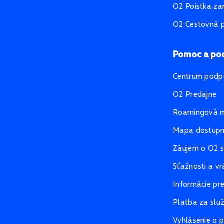
O2 Poistka za
O2 Cestovná p
Pomoc a po
Centrum podp
O2 Predajne
Roamingová 
Mapa dostupno
Záujem o O2 s
Sťažnosti a vr
Informácie pr
Platba za slu
Vyhlásenie o p