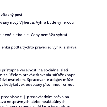
víťazný post.
ovaný nový Výherca. Výhra bude výhercovi
plnené alebo nie. Ceny nemôžu vyhrať
ienku podľa týchto pravidiel, výhru získava
prístupné verejnosti na sociálnej sieti
om za účelom prevádzkovania súťaže (napr.
revádzkovateľom. Spracovanie údajov môže
 byť kedykoľvek odvolaný písomnou formou
 predpisov, t. j. predovšetkým právo na
ravu nesprávnych alebo neaktuálnych
pracúvania, právo na základe bezplatnej