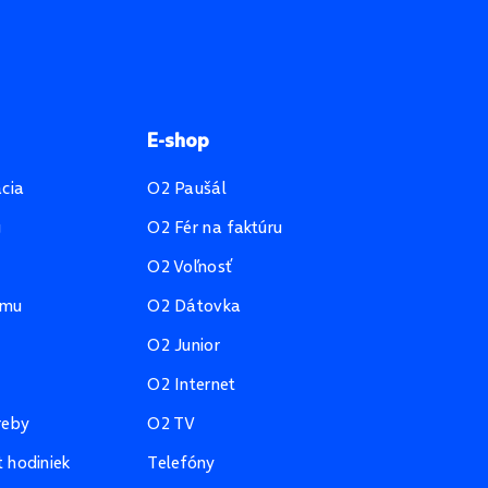
E-shop
ácia
O2 Paušál
u
O2 Fér na faktúru
O2 Voľnosť
amu
O2 Dátovka
O2 Junior
O2 Internet
reby
O2 TV
 hodiniek
Telefóny