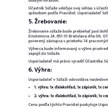
dobrým mravom.
Účastník Súťaže udeľuje svoj súhlas s účasťo
spôsobom podľa Pravidiel. Usporiadateľ Sú
5. Žrebovanie:
Žrebovanie súťaže bude prebiehať pod dohľa
Einsteinova 24, 851 01 Bratislava dňa 06. 
poverený zástupca v priebehu 14 pracovnýc
Výherca bude informovaný o výhre prostre
zapojil do Súťaže.
Usporiadateľ má právo vyradiť Účastníka Sú
6. Výhra:
Usporiadateľ v Súťaži odovzdáva nasledovn
1. výhra: 1x ďalekohľad, 1x zápisník, 1x c
2. výhra: 1x ďalekohľad, 1x zápisník, 1x c
Cenu podľa týchto Pravidiel poskytuje Uspo