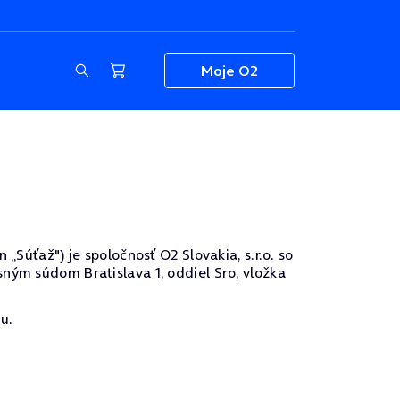
Moje O2
„Súťaž") je spoločnosť O2 Slovakia, s.r.o. so
ným súdom Bratislava 1, oddiel Sro, vložka
u.