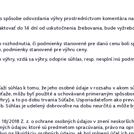
 spôsobe odovzdania výhry prostredníctvom komentára na 
aktovať do 14 dní od uskutočnenia žrebovania, bude vyžreb
 rozhodnutia, či podmienky stanovené pre danú cenu boli s
očne, podmienky stanovené pre výhru ceny.
výhry, vzdá sa výhry, odoprie súhlas, resp. nesplní inú podm
ži súhlas k tomu, že jeho osobné údaje v rozsahu v akom sú 
o súťaže, môžu byť použité a uchovávané primeraným spôsob
výhry), a to po dobu trvania Súťaže, Usporiadateľom ako p
ôb. Súhlas je udelený dobrovoľne na dobu neurčitú a môže
. 18/2018 Z. z. o ochrane osobných údajov v znení neskorších
bných údajov, ktoré sú predmetom spracúvania, právo na op
vo na likvidáciu osobných údajov, ak bol splnený účel ich s