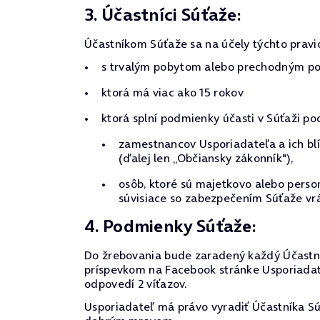
3. Účastníci Súťaže:
Účastníkom Súťaže sa na účely týchto pravi
s trvalým pobytom alebo prechodným pob
ktorá má viac ako 15 rokov
ktorá splní podmienky účasti v Súťaži po
zamestnancov Usporiadateľa a ich blí
(ďalej len „Občiansky zákonník"),
osôb, ktoré sú majetkovo alebo pers
súvisiace so zabezpečením Súťaže vrá
4. Podmienky Súťaže:
Do žrebovania bude zaradený každý Účastní
príspevkom na Facebook stránke Usporiadate
odpovedí 2 víťazov.
Usporiadateľ má právo vyradiť Účastníka Súť