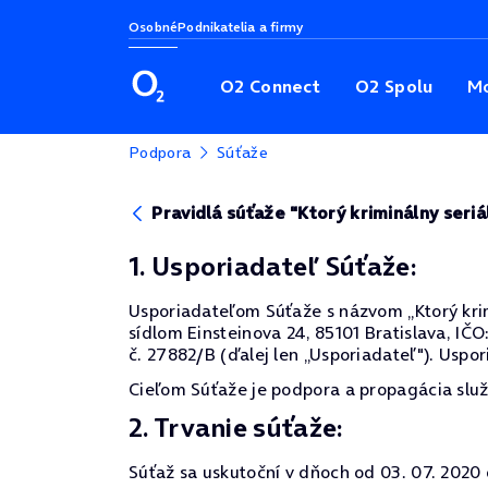
Osobné
Podnikatelia a firmy
O2 Connect
O2 Spolu
Mo
Podpora
Súťaže
Pravidlá súťaže "Ktorý kriminálny seriá
1. Usporiadateľ Súťaže:
Usporiadateľom Súťaže s názvom „Ktorý krimin
sídlom Einsteinova 24, 85101 Bratislava, I
č. 27882/B (ďalej len „Usporiadateľ"). Uspor
Cieľom Súťaže je podpora a propagácia služ
2. Trvanie súťaže:
Súťaž sa uskutoční v dňoch od 03. 07. 2020 