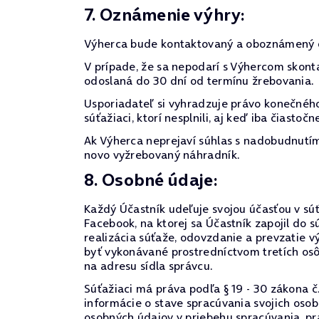
7. Oznámenie výhry:
Výherca bude kontaktovaný a oboznámený o
V prípade, že sa nepodarí s Výhercom skont
odoslaná do 30 dní od termínu žrebovania.
Usporiadateľ si vyhradzuje právo konečného
súťažiaci, ktorí nesplnili, aj keď iba čiast
Ak Výherca neprejaví súhlas s nadobudnutím 
novo vyžrebovaný náhradník.
8. Osobné údaje:
Každý Účastník udeľuje svojou účasťou v súťa
Facebook, na ktorej sa Účastník zapojil d
realizácia súťaže, odovzdanie a prevzatie 
byť vykonávané prostredníctvom tretích os
na adresu sídla správcu.
Súťažiaci má práva podľa § 19 - 30 zákona č
informácie o stave spracúvania svojich oso
osobných údajov v priebehu spracúvania, prá