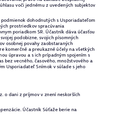
 súhlasu voči jednému z uvedených subjektov
u a podmienok dohodnutých s Usporiadateľom
ých prostriedkov spracúvania
rávnym poriadkom SR. Účastník dáva účasťou
 svojej podobizne, svojich písomných
vov osobnej povahy zaobstaraných
pre komerčné a preukazné účely na všetkých
nou úpravou a s ich prípadným spojením s
las bez vecného, časového, množstvového a
ým Usporiadateľ Snímok v súlade s jeho
 o dani z príjmov v znení neskorších
penzácie. Účastník Súťaže berie na