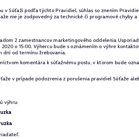
u v Súťaži podľa týchto Pravidiel, súhlas so znením Pravidi
ťaže nie je zodpovedný za technické či programové chyby a
dom 2 zamestnancov marketingového oddelenia Usporiadateľa
07. 2020 o 15:00. Výhercu bude s oznámením o výhre kontakt
h dní od termínu žrebovania.
dníctvom komentára k súťažnému postu, v ktorom bude ozn
ťaže v prípade podozrenia z porušenia pravidiel Súťaže ale
ú výhru:
eruzka
eruzka
riadateľ.