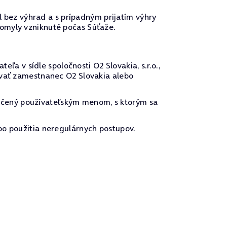
el bez výhrad a s prípadným prijatím výhry
 omyly vzniknuté počas Súťaže.
 v sídle spoločnosti O2 Slovakia, s.r.o.,
ovať zamestnanec O2 Slovakia alebo
ačený používateľským menom, s ktorým sa
bo použitia neregulárnych postupov.