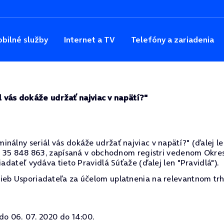
bilné služby
Internet a TV
Telefóny a zariadenia
l vás dokáže udržať najviac v napätí?"
álny seriál vás dokáže udržať najviac v napätí?" (ďalej len 
ČO: 35 848 863, zapísaná v obchodnom registri vedenom Okres
iadateľ vydáva tieto Pravidlá Súťaže (ďalej len "Pravidlá").
ieb Usporiadateľa za účelom uplatnenia na relevantnom trh
do 06. 07. 2020 do 14:00.