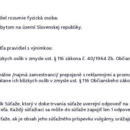
diel rozumie fyzická osoba:
ytom na území Slovenskej republiky,
dľa pravidiel s výnimkou:
zkych osôb v zmysle ust. § 116 zákona č. 40/1964 Zb. Občia
onálne /najmä zamestnanci/ prepojené s reklamnými a promo
tane ich blízkych osôb v zmysle ust. § 116 Občianskeho záko
k Súťaže, ktorý v dobe trvania súťaže uverejní odpoveď na
ľa. Každý súťažiaci sa môže do súťaže zapojiť len 1 odpove
aže, ak je obsah jeho súťažného príspevku vulgárny, urážaj