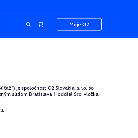
Moje O2
ťaž") je spoločnosť O2 Slovakia, s.r.o. so
ným súdom Bratislava 1, oddiel Sro, vložka
u.