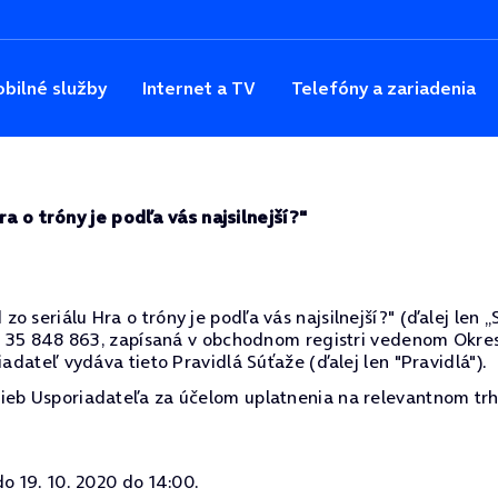
bilné služby
Internet a TV
Telefóny a zariadenia
a o tróny je podľa vás najsilnejší?"
seriálu Hra o tróny je podľa vás najsilnejší?" (ďalej len „Sú
ČO: 35 848 863, zapísaná v obchodnom registri vedenom Okres
iadateľ vydáva tieto Pravidlá Súťaže (ďalej len "Pravidlá").
ieb Usporiadateľa za účelom uplatnenia na relevantnom trh
o 19. 10. 2020 do 14:00.