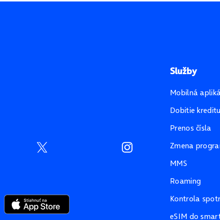
Služby
Mobilná aplik
Dobitie kredit
Prenos čísla
Zmena progr
MMS
Roaming
Kontrola spot
eSIM do smart