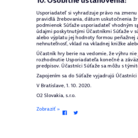
10. Osobitné ustanovenia:
Usporiadateľ si vyhradzuje právo na zmenu p
pravidlá žrebovania, dátum uskutočnenia žr
podmienok Súťaže usporiadateľ vhodným spô
údajmi poskytnutými Účastníkmi Súťaže v sú
alebo výplatu jej hodnoty formou peňažnej 
nehnuteľnosť, vklad na vkladnej knižke alebo
Účastník hry berie na vedomie, že výhru ni
rozhodnutie Usporiadateľa konečné a záväz
predpisov. Účastníci Súťaže sa môžu s týmit
Zapojením sa do Súťaže vyjadrujú Účastníci 
V Bratislave, 1. 10. 2020.
O2 Slovakia, s.r.o.
Zobraziť »