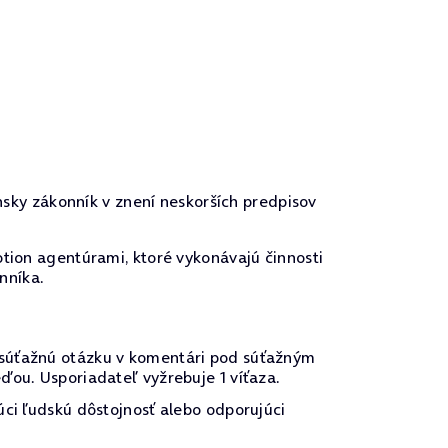
nsky zákonník v znení neskorších predpisov
tion agentúrami, ktoré vykonávajú činnosti
nníka.
 súťažnú otázku v komentári pod súťažným
ďou. Usporiadateľ vyžrebuje 1 víťaza.
úci ľudskú dôstojnosť alebo odporujúci