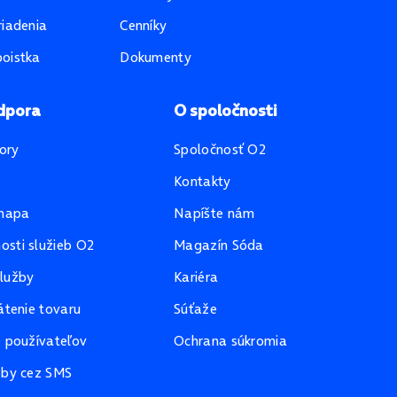
riadenia
Cenníky
oistka
Dokumenty
dpora
O spoločnosti
ory
Spoločnosť O2
Kontakty
mapa
Napíšte nám
sti služieb O2
Magazín Sóda
lužby
Kariéra
átenie tovaru
Súťaže
e používateľov
Ochrana súkromia
žby cez SMS