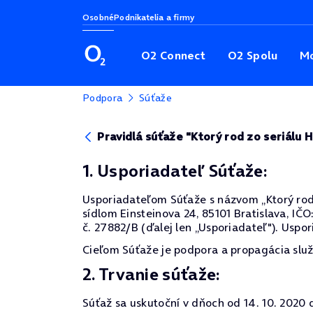
Osobné
Podnikatelia a firmy
O2 Connect
O2 Spolu
Mo
Podpora
Súťaže
Pravidlá súťaže "Ktorý rod zo seriálu Hr
1. Usporiadateľ Súťaže:
Usporiadateľom Súťaže s názvom „Ktorý rod zo 
sídlom Einsteinova 24, 85101 Bratislava, I
č. 27882/B (ďalej len „Usporiadateľ"). Uspor
Cieľom Súťaže je podpora a propagácia služ
2. Trvanie súťaže:
Súťaž sa uskutoční v dňoch od 14. 10. 2020 d