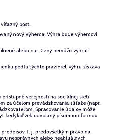
víťazný post.
ovaný nový Výherca. Výhra bude výhercovi
plnené alebo nie. Ceny nemôžu vyhrať
ienku podľa týchto pravidiel, výhru získava
prístupné verejnosti na sociálnej sieti
om za účelom prevádzkovania súťaže (napr.
revádzkovateľom. Spracovanie údajov môže
 byť kedykoľvek odvolaný písomnou formou
 predpisov, t. j. predovšetkým právo na
ravu nesprávnych alebo neaktuálnych