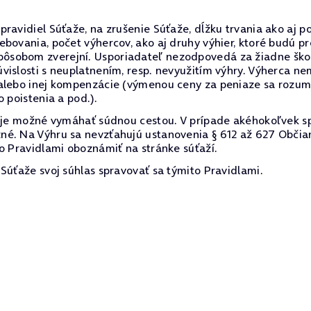
ravidiel Súťaže, na zrušenie Súťaže, dĺžku trvania ako aj p
ebovania, počet výhercov, ako aj druhy výhier, ktoré budú 
sobom zverejní. Usporiadateľ nezodpovedá za žiadne škody
vislosti s neuplatnením, resp. nevyužitím výhry. Výherca 
alebo inej kompenzácie (výmenou ceny za peniaze sa rozumi
 poistenia a pod.).
e je možné vymáhať súdnou cestou. V prípade akéhokoľvek s
né. Na Výhru sa nevzťahujú ustanovenia § 612 až 627 Občia
o Pravidlami oboznámiť na stránke súťaží.
Súťaže svoj súhlas spravovať sa týmito Pravidlami.