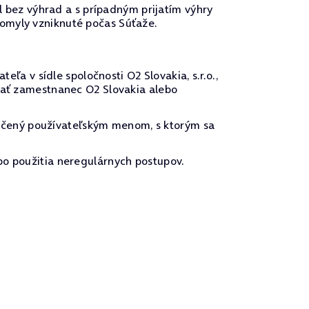
el bez výhrad a s prípadným prijatím výhry
 omyly vzniknuté počas Súťaže.
 v sídle spoločnosti O2 Slovakia, s.r.o.,
ovať zamestnanec O2 Slovakia alebo
ačený používateľským menom, s ktorým sa
bo použitia neregulárnych postupov.