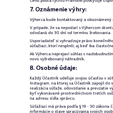
Cenu podľa týchto Pravidiel poskytuje Uspo
7. Oznámenie výhry:
Výherca bude kontaktovaný a oboznámený o
V prípade, že sa nepodarí s Výhercom skont
odoslaná do 30 dní od termínu žrebovania.
Usporiadateľ si vyhradzuje právo konečného
súťažiaci, ktorí nesplnili, aj keď iba čiast
Ak Výherca neprejaví súhlas s nadobudnutím 
novo vyžrebovaný náhradník.
8. Osobné údaje:
Každý Účastník udeľuje svojou účasťou v súťa
Instagram, na ktorej sa Účastník zapojil d
realizácia súťaže, odovzdanie a prevzatie 
byť vykonávané prostredníctvom tretích os
na adresu sídla správcu.
Súťažiaci má práva podľa § 19 - 30 zákona č
informácie o stave spracúvania svojich oso