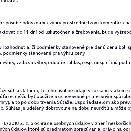
riadateľ.
 spôsobe odovzdania výhry prostredníctvom komentára na 
aktovať do 14 dní od uskutočnenia žrebovania, bude vyžreb
 rozhodnutia, či podmienky stanovené pre danú cenu boli s
očne, podmienky stanovené pre výhru ceny.
výhry, vzdá sa výhry, odoprie súhlas, resp. nesplní inú podm
ži súhlas k tomu, že jeho osobné údaje v rozsahu v akom sú 
o súťaže, môžu byť použité a uchovávané primeraným spôsob
výhry), a to po dobu trvania Súťaže, Usporiadateľom ako p
ôb. Súhlas je udelený dobrovoľne na dobu neurčitú a môže
. 18/2018 Z. z. o ochrane osobných údajov v znení neskorších
bných údajov, ktoré sú predmetom spracúvania, právo na op