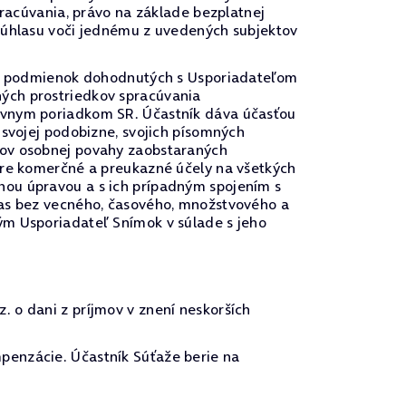
pracúvania, právo na základe bezplatnej
 súhlasu voči jednému z uvedených subjektov
u a podmienok dohodnutých s Usporiadateľom
ých prostriedkov spracúvania
rávnym poriadkom SR. Účastník dáva účasťou
 svojej podobizne, svojich písomných
vov osobnej povahy zaobstaraných
pre komerčné a preukazné účely na všetkých
nou úpravou a s ich prípadným spojením s
las bez vecného, časového, množstvového a
ým Usporiadateľ Snímok v súlade s jeho
 o dani z príjmov v znení neskorších
penzácie. Účastník Súťaže berie na