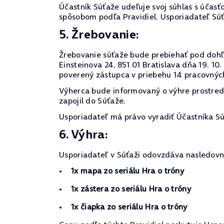
Účastník Súťaže udeľuje svoj súhlas s účasťo
spôsobom podľa Pravidiel. Usporiadateľ Sú
5. Žrebovanie:
Žrebovanie súťaže bude prebiehať pod dohľa
Einsteinova 24, 851 01 Bratislava dňa 19. 
poverený zástupca v priebehu 14 pracovnýc
Výherca bude informovaný o výhre prostre
zapojil do Súťaže.
Usporiadateľ má právo vyradiť Účastníka Sú
6. Výhra:
Usporiadateľ v Súťaži odovzdáva nasledovn
1x mapa zo seriálu Hra o tróny
1x zástera zo seriálu Hra o tróny
1x čiapka zo seriálu Hra o tróny