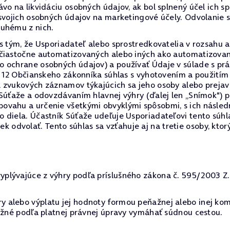
vo na likvidáciu osobných údajov, ak bol splnený účel ich s
 svojich osobných údajov na marketingové účely. Odvolanie
ruhému z nich.
 s tým, že Usporiadateľ alebo sprostredkovatelia v rozsah
 čiastočne automatizovaných alebo iných ako automatizovan
o ochrane osobných údajov) a používať Údaje v súlade s p
§ 12 Občianskeho zákonníka súhlas s vyhotovením a použitím
a zvukových záznamov týkajúcich sa jeho osoby alebo preja
 Súťaže a odovzdávaním hlavnej výhry (ďalej len „Snímok") 
ovahu a určenie všetkými obvyklými spôsobmi, s ich násled
 diela. Účastník Súťaže udeľuje Usporiadateľovi tento súh
dvolať. Tento súhlas sa vzťahuje aj na tretie osoby, ktor
lývajúce z výhry podľa príslušného zákona č. 595/2003 Z.z.
 alebo výplatu jej hodnoty formou peňažnej alebo inej kom
možné podľa platnej právnej úpravy vymáhať súdnou cestou.