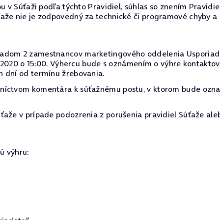
u v Súťaži podľa týchto Pravidiel, súhlas so znením Pravidi
ťaže nie je zodpovedný za technické či programové chyby a
dom 2 zamestnancov marketingového oddelenia Usporiadateľa
10. 2020 o 15:00. Výhercu bude s oznámením o výhre kontakt
h dní od termínu žrebovania.
dníctvom komentára k súťažnému postu, v ktorom bude ozn
ťaže v prípade podozrenia z porušenia pravidiel Súťaže ale
ú výhru: