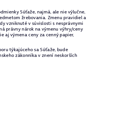
odmienky Súťaže, najmä, ale nie výlučne,
predmetom žrebovania. Zmenu pravidiel a
 vzniknuté v súvislosti s nesprávnymi
nemá právny nárok na výmenu výhry/ceny
e aj výmena ceny za cenný papier,
poru týkajúceho sa Súťaže, bude
nskeho zákonníka v znení neskorších