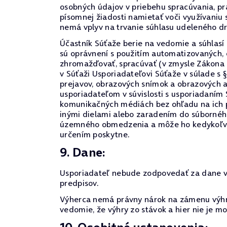
osobných údajov v priebehu spracúvania, prá
písomnej žiadosti namietať voči využívaniu
nemá vplyv na trvanie súhlasu udeleného d
Účastník Súťaže berie na vedomie a súhlasí
sú oprávnení s použitím automatizovaných,
zhromažďovať, spracúvať (v zmysle Zákona 
v Súťaži Usporiadateľovi Súťaže v súlade s 
prejavov, obrazových snímok a obrazových 
usporiadateľom v súvislosti s usporiadaním
komunikačných médiách bez ohľadu na ich p
inými dielami alebo zaradením do súborného
územného obmedzenia a môže ho kedykoľvek o
určením poskytne.
9. Dane:
Usporiadateľ nebude zodpovedať za dane vyp
predpisov.
Výherca nemá právny nárok na zámenu výhry
vedomie, že výhry zo stávok a hier nie je 