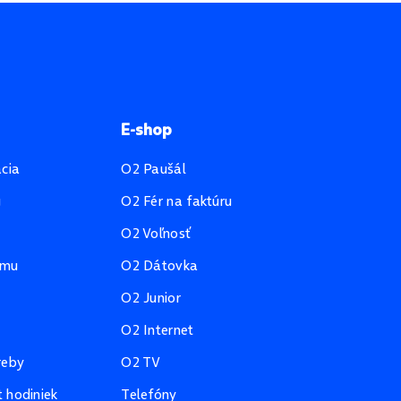
E-shop
ácia
O2 Paušál
u
O2 Fér na faktúru
O2 Voľnosť
amu
O2 Dátovka
O2 Junior
O2 Internet
reby
O2 TV
 hodiniek
Telefóny