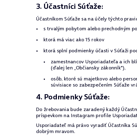
3. Účastníci Súťaže:
Účastníkom Súťaže sa na účely týchto pravi
s trvalým pobytom alebo prechodným pob
ktorá má viac ako 15 rokov
ktorá splní podmienky účasti v Súťaži po
zamestnancov Usporiadateľa a ich blí
(ďalej len „Občiansky zákonník"),
osôb, ktoré sú majetkovo alebo pers
súvisiace so zabezpečením Súťaže vrá
4. Podmienky Súťaže:
Do žrebovania bude zaradený každý Účastní
príspevkom na Instagram profile Usporiadate
Usporiadateľ má právo vyradiť Účastníka Súť
dobrým mravom.