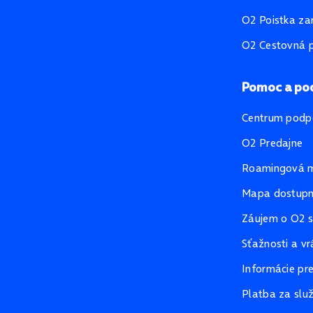
O2 Poistka za
O2 Cestovná p
Pomoc a po
Centrum podp
O2 Predajne
Roamingová 
Mapa dostupno
Záujem o O2 s
Sťažnosti a vr
Informácie pr
Platba za slu