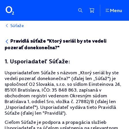
Menu
Súťaže
Pravidlá súťaže "Ktorý seriál by ste vedeli
pozerať donekonečna?"
1. Usporiadateľ Súťaže:
Usporiadateľom Súťaže s názvom „Ktorý seriál by ste
vedeli pozerať donekonečna?" (ďalej len „Súťaž") je
spoločnosť O2 Slovakia, s.r.o. so sídlom Einsteinova 24,
85101 Bratislava, IČO: 35 848 863, zapísaná v
obchodnom registri vedenom Okresným súdom
Bratislava 1, oddiel Sro, vložka č. 27882/B (ďalej len
„Usporiadateľ"). Usporiadateľ vydáva tieto Pravidlá
Súťaže (ďalej len "Pravidlá").
Cieľom Súťaže je podpora a propagácia služieb
Usporiadateľa za účelom uplatnenia na relevantnom