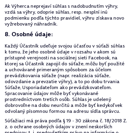
Ak Výherca neprejaví súhlas s nadobudnutím výhry,
vzdá sa výhry, odoprie súhlas, resp. nesplní inú
podmienku podľa týchto pravidiel, výhru získava novo
vyžrebovaný náhradník.
8. Osobné údaje:
Každý Účastník udeľuje svojou účasťou v súťaži súhlas
k tomu, že jeho osobné údaje v rozsahu v akom sú
prístupné verejnosti na sociálnej sieti Facebook, na
ktorej sa Účastník zapojil do súťaže, môžu byť použité
a uchovávané primeraným spôsobom za účelom
prevádzkovania súťaže (napr. realizácia súťaže,
odovzdanie a prevzatie výhry), a to po dobu trvania
Súťaže, Usporiadateľom ako prevádzkovateľom.
Spracovanie údajov môže byť vykonávané
prostredníctvom tretích osôb. Súhlas je udelený
dobrovoľne na dobu neurčitú a môže byť kedykoľvek
odvolaný písomnou formou na adresu sídla správcu.
Súťažiaci má práva podľa § 19 - 30 zákona č. 18/2018 Z.
z. o ochrane osobných údajov v znení neskorších
predpisov, t. j. predovšetkým právo na informácie o