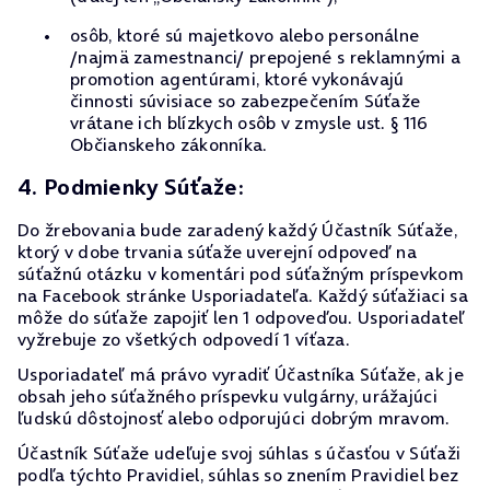
osôb, ktoré sú majetkovo alebo personálne
/najmä zamestnanci/ prepojené s reklamnými a
promotion agentúrami, ktoré vykonávajú
činnosti súvisiace so zabezpečením Súťaže
vrátane ich blízkych osôb v zmysle ust. § 116
Občianskeho zákonníka.
4. Podmienky Súťaže:
Do žrebovania bude zaradený každý Účastník Súťaže,
ktorý v dobe trvania súťaže uverejní odpoveď na
súťažnú otázku v komentári pod súťažným príspevkom
na Facebook stránke Usporiadateľa. Každý súťažiaci sa
môže do súťaže zapojiť len 1 odpoveďou. Usporiadateľ
vyžrebuje zo všetkých odpovedí 1 víťaza.
Usporiadateľ má právo vyradiť Účastníka Súťaže, ak je
obsah jeho súťažného príspevku vulgárny, urážajúci
ľudskú dôstojnosť alebo odporujúci dobrým mravom.
Účastník Súťaže udeľuje svoj súhlas s účasťou v Súťaži
podľa týchto Pravidiel, súhlas so znením Pravidiel bez