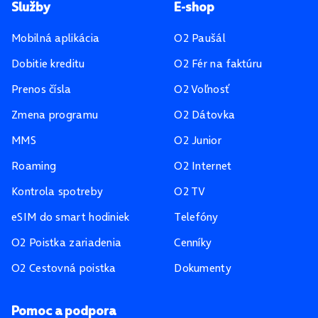
Pätička stránky
Služby
E-shop
Mobilná aplikácia
O2 Paušál
Dobitie kreditu
O2 Fér na faktúru
Prenos čísla
O2 Voľnosť
Zmena programu
O2 Dátovka
MMS
O2 Junior
Roaming
O2 Internet
Kontrola spotreby
O2 TV
eSIM do smart hodiniek
Telefóny
O2 Poistka zariadenia
Cenníky
O2 Cestovná poistka
Dokumenty
Pomoc a podpora