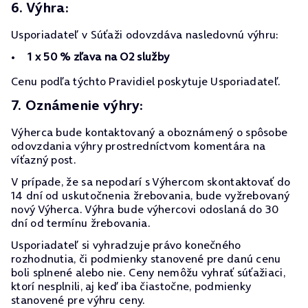
6. Výhra:
Usporiadateľ v Súťaži odovzdáva nasledovnú výhru:
1 x 50 % zľava na O2 služby
Cenu podľa týchto Pravidiel poskytuje Usporiadateľ.
7. Oznámenie výhry:
Výherca bude kontaktovaný a oboznámený o spôsobe
odovzdania výhry prostredníctvom komentára na
víťazný post.
V prípade, že sa nepodarí s Výhercom skontaktovať do
14 dní od uskutočnenia žrebovania, bude vyžrebovaný
nový Výherca. Výhra bude výhercovi odoslaná do 30
dní od termínu žrebovania.
Usporiadateľ si vyhradzuje právo konečného
rozhodnutia, či podmienky stanovené pre danú cenu
boli splnené alebo nie. Ceny nemôžu vyhrať súťažiaci,
ktorí nesplnili, aj keď iba čiastočne, podmienky
stanovené pre výhru ceny.