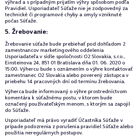
výhrad a s prípadným prijatím výhry spôsobom podľa
Pravidiel. Usporiadateľ Súťaže nie je zodpovedný za
technické či programové chyby a omyly vzniknuté
počas Súťaže.
5. Žrebovanie:
Žrebovanie súťaže bude prebiehať pod dohľadom 2
zamestnancov marketingového oddelenia
Usporiadateľa v sídle spoločnosti O2 Slovakia, s.r.o.,
Einsteinova 24, 851 01 Bratislava dňa 01. 06. 2020 o
15:00. Výhercu bude s oznámením o výhre kontaktovať
zamestnanec O2 Slovakia alebo poverený zástupca v
priebehu 14 pracovných dní od termínu žrebovania.
Výherca bude informovaný o výhre prostredníctvom
komentára k súťažnému postu, v ktorom bude
označený používateľským menom, s ktorým sa zapojil
do Súťaže.
Usporiadateľ má právo vyradiť Účastníka Súťaže v
prípade podozrenia z porušenia pravidiel Súťaže alebo
použitia neregulárnych postupov.