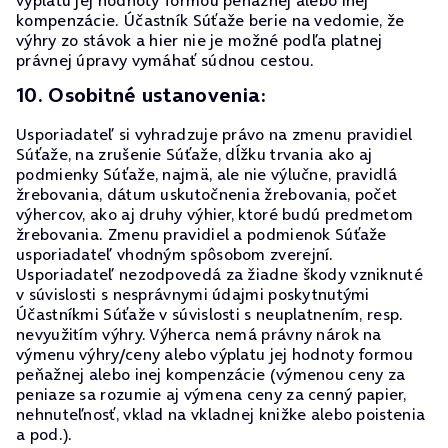
výplatu jej hodnoty formou peňažnej alebo inej
kompenzácie. Účastník Súťaže berie na vedomie, že
výhry zo stávok a hier nie je možné podľa platnej
právnej úpravy vymáhať súdnou cestou.
10. Osobitné ustanovenia:
Usporiadateľ si vyhradzuje právo na zmenu pravidiel
Súťaže, na zrušenie Súťaže, dĺžku trvania ako aj
podmienky Súťaže, najmä, ale nie výlučne, pravidlá
žrebovania, dátum uskutočnenia žrebovania, počet
výhercov, ako aj druhy výhier, ktoré budú predmetom
žrebovania. Zmenu pravidiel a podmienok Súťaže
usporiadateľ vhodným spôsobom zverejní.
Usporiadateľ nezodpovedá za žiadne škody vzniknuté
v súvislosti s nesprávnymi údajmi poskytnutými
Účastníkmi Súťaže v súvislosti s neuplatnením, resp.
nevyužitím výhry. Výherca nemá právny nárok na
výmenu výhry/ceny alebo výplatu jej hodnoty formou
peňažnej alebo inej kompenzácie (výmenou ceny za
peniaze sa rozumie aj výmena ceny za cenný papier,
nehnuteľnosť, vklad na vkladnej knižke alebo poistenia
a pod.).