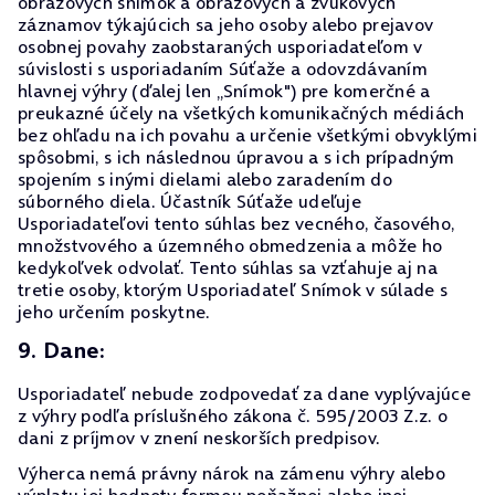
obrazových snímok a obrazových a zvukových
záznamov týkajúcich sa jeho osoby alebo prejavov
osobnej povahy zaobstaraných usporiadateľom v
súvislosti s usporiadaním Súťaže a odovzdávaním
hlavnej výhry (ďalej len „Snímok") pre komerčné a
preukazné účely na všetkých komunikačných médiách
bez ohľadu na ich povahu a určenie všetkými obvyklými
spôsobmi, s ich následnou úpravou a s ich prípadným
spojením s inými dielami alebo zaradením do
súborného diela. Účastník Súťaže udeľuje
Usporiadateľovi tento súhlas bez vecného, časového,
množstvového a územného obmedzenia a môže ho
kedykoľvek odvolať. Tento súhlas sa vzťahuje aj na
tretie osoby, ktorým Usporiadateľ Snímok v súlade s
jeho určením poskytne.
9. Dane:
Usporiadateľ nebude zodpovedať za dane vyplývajúce
z výhry podľa príslušného zákona č. 595/2003 Z.z. o
dani z príjmov v znení neskorších predpisov.
Výherca nemá právny nárok na zámenu výhry alebo