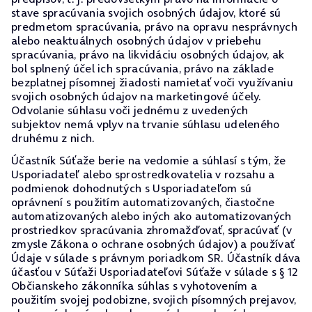
stave spracúvania svojich osobných údajov, ktoré sú
predmetom spracúvania, právo na opravu nesprávnych
alebo neaktuálnych osobných údajov v priebehu
spracúvania, právo na likvidáciu osobných údajov, ak
bol splnený účel ich spracúvania, právo na základe
bezplatnej písomnej žiadosti namietať voči využívaniu
svojich osobných údajov na marketingové účely.
Odvolanie súhlasu voči jednému z uvedených
subjektov nemá vplyv na trvanie súhlasu udeleného
druhému z nich.
Účastník Súťaže berie na vedomie a súhlasí s tým, že
Usporiadateľ alebo sprostredkovatelia v rozsahu a
podmienok dohodnutých s Usporiadateľom sú
oprávnení s použitím automatizovaných, čiastočne
automatizovaných alebo iných ako automatizovaných
prostriedkov spracúvania zhromažďovať, spracúvať (v
zmysle Zákona o ochrane osobných údajov) a používať
Údaje v súlade s právnym poriadkom SR. Účastník dáva
účasťou v Súťaži Usporiadateľovi Súťaže v súlade s § 12
Občianskeho zákonníka súhlas s vyhotovením a
použitím svojej podobizne, svojich písomných prejavov,