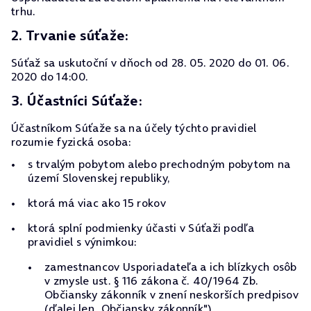
trhu.
2. Trvanie súťaže:
Súťaž sa uskutoční v dňoch od 28. 05. 2020 do 01. 06.
2020 do 14:00.
3. Účastníci Súťaže:
Účastníkom Súťaže sa na účely týchto pravidiel
rozumie fyzická osoba:
s trvalým pobytom alebo prechodným pobytom na
území Slovenskej republiky,
ktorá má viac ako 15 rokov
ktorá splní podmienky účasti v Súťaži podľa
pravidiel s výnimkou:
zamestnancov Usporiadateľa a ich blízkych osôb
v zmysle ust. § 116 zákona č. 40/1964 Zb.
Občiansky zákonník v znení neskorších predpisov
(ďalej len „Občiansky zákonník"),