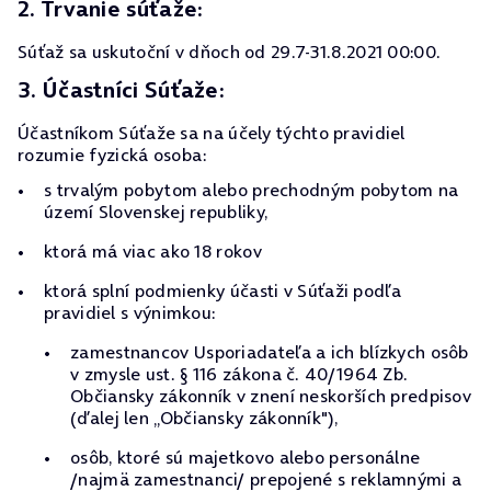
2. Trvanie súťaže:
Súťaž sa uskutoční v dňoch od 29.7-31.8.2021 00:00.
3. Účastníci Súťaže:
Účastníkom Súťaže sa na účely týchto pravidiel
rozumie fyzická osoba:
s trvalým pobytom alebo prechodným pobytom na
území Slovenskej republiky,
ktorá má viac ako 18 rokov
ktorá splní podmienky účasti v Súťaži podľa
pravidiel s výnimkou:
zamestnancov Usporiadateľa a ich blízkych osôb
v zmysle ust. § 116 zákona č. 40/1964 Zb.
Občiansky zákonník v znení neskorších predpisov
(ďalej len „Občiansky zákonník"),
osôb, ktoré sú majetkovo alebo personálne
/najmä zamestnanci/ prepojené s reklamnými a