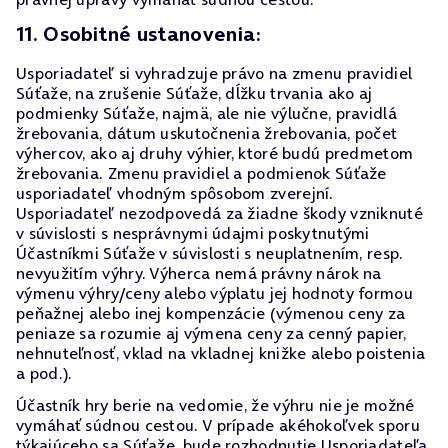
11. Osobitné ustanovenia:
Usporiadateľ si vyhradzuje právo na zmenu pravidiel
Súťaže, na zrušenie Súťaže, dĺžku trvania ako aj
podmienky Súťaže, najmä, ale nie výlučne, pravidlá
žrebovania, dátum uskutočnenia žrebovania, počet
výhercov, ako aj druhy výhier, ktoré budú predmetom
žrebovania. Zmenu pravidiel a podmienok Súťaže
usporiadateľ vhodným spôsobom zverejní.
Usporiadateľ nezodpovedá za žiadne škody vzniknuté
v súvislosti s nesprávnymi údajmi poskytnutými
Účastníkmi Súťaže v súvislosti s neuplatnením, resp.
nevyužitím výhry. Výherca nemá právny nárok na
výmenu výhry/ceny alebo výplatu jej hodnoty formou
peňažnej alebo inej kompenzácie (výmenou ceny za
peniaze sa rozumie aj výmena ceny za cenný papier,
nehnuteľnosť, vklad na vkladnej knižke alebo poistenia
a pod.).
Účastník hry berie na vedomie, že výhru nie je možné
vymáhať súdnou cestou. V prípade akéhokoľvek sporu
týkajúceho sa Súťaže, bude rozhodnutie Usporiadateľa