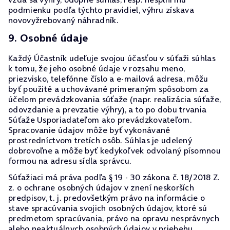
podmienku podľa týchto pravidiel, výhru získava
novovyžrebovaný náhradník.
9. Osobné údaje
Každý Účastník udeľuje svojou účasťou v súťaži súhlas
k tomu, že jeho osobné údaje v rozsahu meno,
priezvisko, telefónne číslo a e-mailová adresa, môžu
byť použité a uchovávané primeraným spôsobom za
účelom prevádzkovania súťaže (napr. realizácia súťaže,
odovzdanie a prevzatie výhry), a to po dobu trvania
Súťaže Usporiadateľom ako prevádzkovateľom.
Spracovanie údajov môže byť vykonávané
prostredníctvom tretích osôb. Súhlas je udelený
dobrovoľne a môže byť kedykoľvek odvolaný písomnou
formou na adresu sídla správcu.
Súťažiaci má práva podľa § 19 - 30 zákona č. 18/2018 Z.
z. o ochrane osobných údajov v znení neskorších
predpisov, t. j. predovšetkým právo na informácie o
stave spracúvania svojich osobných údajov, ktoré sú
predmetom spracúvania, právo na opravu nesprávnych
alebo neaktuálnych osobných údajov v priebehu