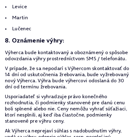
Levice
Martin
Lučenec
8. Oznámenie výhry:
Výherca bude kontaktovaný a oboznámený o spôsobe
odovzdania výhry prostredníctvom SMS / telefonátu.
V prípade, že sa nepodarí s Výhercom skontaktovať do
14 dní od uskutočnenia žrebovania, bude vyžrebovaný
nový Výherca. Výhra bude výhercovi odoslaná do 30
dní od termínu žrebovania.
Usporiadateľ si vyhradzuje právo konečného
rozhodnutia, či podmienky stanovené pre danú cenu
boli splnené alebo nie. Ceny nemôžu vyhrať súťažiaci,
ktorí nesplnili, aj keď iba čiastočne, podmienky
stanovené pre výhru ceny.
Ak Výherca neprejaví súhlas s nadobudnutím výhry,
vzdá sa výhry, odoprie súhlas, resp. nesplní inú