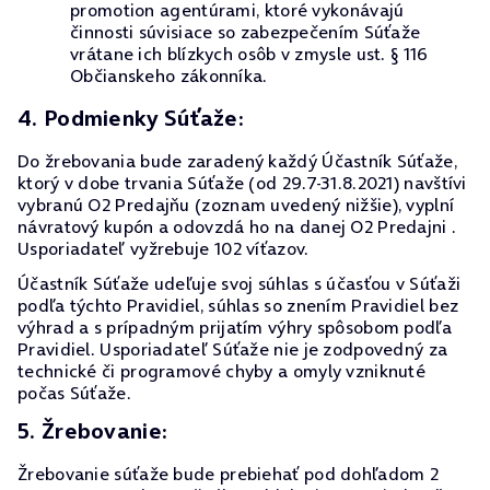
promotion agentúrami, ktoré vykonávajú
činnosti súvisiace so zabezpečením Súťaže
vrátane ich blízkych osôb v zmysle ust. § 116
Občianskeho zákonníka.
4. Podmienky Súťaže:
Do žrebovania bude zaradený každý Účastník Súťaže,
ktorý v dobe trvania Súťaže (od 29.7-31.8.2021) navštívi
vybranú O2 Predajňu (zoznam uvedený nižšie), vyplní
návratový kupón a odovzdá ho na danej O2 Predajni .
Usporiadateľ vyžrebuje 102 víťazov.
Účastník Súťaže udeľuje svoj súhlas s účasťou v Súťaži
podľa týchto Pravidiel, súhlas so znením Pravidiel bez
výhrad a s prípadným prijatím výhry spôsobom podľa
Pravidiel. Usporiadateľ Súťaže nie je zodpovedný za
technické či programové chyby a omyly vzniknuté
počas Súťaže.
5. Žrebovanie:
Žrebovanie súťaže bude prebiehať pod dohľadom 2