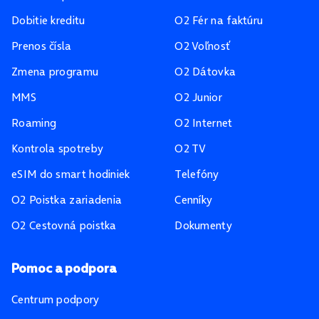
Dobitie kreditu
O2 Fér na faktúru
Prenos čísla
O2 Voľnosť
Zmena programu
O2 Dátovka
MMS
O2 Junior
Roaming
O2 Internet
Kontrola spotreby
O2 TV
eSIM do smart hodiniek
Telefóny
O2 Poistka zariadenia
Cenníky
O2 Cestovná poistka
Dokumenty
Pomoc a podpora
Centrum podpory