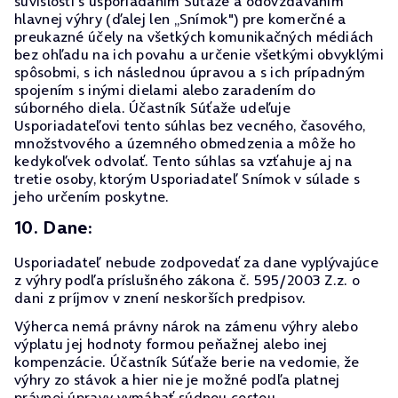
súvislosti s usporiadaním Súťaže a odovzdávaním
hlavnej výhry (ďalej len „Snímok") pre komerčné a
preukazné účely na všetkých komunikačných médiách
bez ohľadu na ich povahu a určenie všetkými obvyklými
spôsobmi, s ich následnou úpravou a s ich prípadným
spojením s inými dielami alebo zaradením do
súborného diela. Účastník Súťaže udeľuje
Usporiadateľovi tento súhlas bez vecného, časového,
množstvového a územného obmedzenia a môže ho
kedykoľvek odvolať. Tento súhlas sa vzťahuje aj na
tretie osoby, ktorým Usporiadateľ Snímok v súlade s
jeho určením poskytne.
10. Dane:
Usporiadateľ nebude zodpovedať za dane vyplývajúce
z výhry podľa príslušného zákona č. 595/2003 Z.z. o
dani z príjmov v znení neskorších predpisov.
Výherca nemá právny nárok na zámenu výhry alebo
výplatu jej hodnoty formou peňažnej alebo inej
kompenzácie. Účastník Súťaže berie na vedomie, že
výhry zo stávok a hier nie je možné podľa platnej
právnej úpravy vymáhať súdnou cestou.