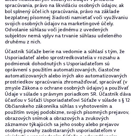
spracúvania, právo na likvidáciu osobných údajov, ak
bol splnený účel ich spracúvania, právo na základe
bezplatnej písomnej žiadosti namietať voči využívaniu
svojich osobných údajov na marketingové účely.
Odvolanie súhlasu voči jednému z uvedených
subjektov nemá vplyv na trvanie súhlasu udeleného
druhému z nich.
Účastník Súťaže berie na vedomie a súhlasí s tým, že
Usporiadateľ alebo sprostredkovatelia v rozsahu a
podmienok dohodnutých s Usporiadateľom sú
oprávnení s použitím automatizovaných, čiastočne
automatizovaných alebo iných ako automatizovaných
prostriedkov spracúvania zhromažďovať, spracúvať (v
zmysle Zákona o ochrane osobných údajov) a používať
Údaje v súlade s právnym poriadkom SR. Účastník dáva
účasťou v Súťaži Usporiadateľovi Súťaže v súlade s § 12
Občianskeho zákonníka súhlas s vyhotovením a
použitím svojej podobizne, svojich písomných prejavov,
obrazových snímok a obrazových a zvukových
záznamov týkajúcich sa jeho osoby alebo prejavov
osobnej povahy zaobstaraných usporiadateľom v