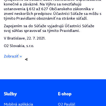
konečné a záväzné. Na Výhru sa nevzťahujú
ustanovenia § 612 až 627 Občianskeho zákonníka v
znení neskorších predpisov. Účastníci Súťaže sa môžu s
týmito Pravidlami oboznámiť na stránke súťaží.
Zapojením sa do Súťaže vyjadrujú Účastníci Súťaže
svoj súhlas spravovať sa týmito Pravidlami.
V Bratislave, 22. 7. 2021.
O2 Slovakia, s.r.o.
Zobraziť »
Pätička stránky
Služby
E-shop
Mobilná aplikácia
O2 Paušál