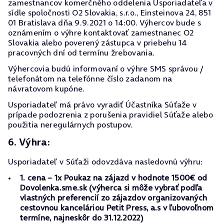
zamestnancov komerčného oddelenia Usporiadateľa v
sídle spoločnosti O2 Slovakia, s.r.o., Einsteinova 24, 851
01 Bratislava dňa 9.9.2021 o 14:00. Výhercov bude s
oznámením o výhre kontaktovať zamestnanec O2
Slovakia alebo poverený zástupca v priebehu 14
pracovných dní od termínu žrebovania.
Výhercovia budú informovaní o výhre SMS správou /
telefonátom na telefónne číslo zadanom na
návratovom kupóne.
Usporiadateľ má právo vyradiť Účastníka Súťaže v
prípade podozrenia z porušenia pravidiel Súťaže alebo
použitia neregulárnych postupov.
6. Výhra:
Usporiadateľ v Súťaži odovzdáva nasledovnú výhru:
1. cena – 1x Poukaz na zájazd v hodnote 1500€ od
Dovolenka.sme.sk (výherca si môže vybrať podľa
vlastných preferencií zo zájazdov organizovaných
cestovnou kanceláriou Petit Press, a.s v ľubovoľnom
termíne, najneskôr do 31.12.2022)