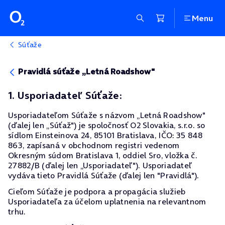
Menu
Súťaže
Pravidlá súťaže „Letná Roadshow"
1. Usporiadateľ Súťaže:
Usporiadateľom Súťaže s názvom „Letná Roadshow"
(ďalej len „Súťaž") je spoločnosť O2 Slovakia, s.r.o. so
sídlom Einsteinova 24, 85101 Bratislava, IČO: 35 848
863, zapísaná v obchodnom registri vedenom
Okresným súdom Bratislava 1, oddiel Sro, vložka č.
27882/B (ďalej len „Usporiadateľ"). Usporiadateľ
vydáva tieto Pravidlá Súťaže (ďalej len "Pravidlá").
Cieľom Súťaže je podpora a propagácia služieb
Usporiadateľa za účelom uplatnenia na relevantnom
trhu.