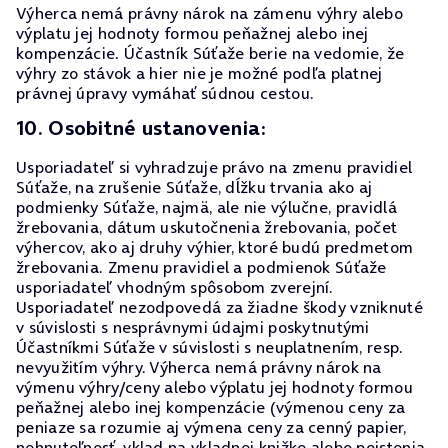
Výherca nemá právny nárok na zámenu výhry alebo
výplatu jej hodnoty formou peňažnej alebo inej
kompenzácie. Účastník Súťaže berie na vedomie, že
výhry zo stávok a hier nie je možné podľa platnej
právnej úpravy vymáhať súdnou cestou.
10. Osobitné ustanovenia:
Usporiadateľ si vyhradzuje právo na zmenu pravidiel
Súťaže, na zrušenie Súťaže, dĺžku trvania ako aj
podmienky Súťaže, najmä, ale nie výlučne, pravidlá
žrebovania, dátum uskutočnenia žrebovania, počet
výhercov, ako aj druhy výhier, ktoré budú predmetom
žrebovania. Zmenu pravidiel a podmienok Súťaže
usporiadateľ vhodným spôsobom zverejní.
Usporiadateľ nezodpovedá za žiadne škody vzniknuté
v súvislosti s nesprávnymi údajmi poskytnutými
Účastníkmi Súťaže v súvislosti s neuplatnením, resp.
nevyužitím výhry. Výherca nemá právny nárok na
výmenu výhry/ceny alebo výplatu jej hodnoty formou
peňažnej alebo inej kompenzácie (výmenou ceny za
peniaze sa rozumie aj výmena ceny za cenný papier,
nehnuteľnosť, vklad na vkladnej knižke alebo poistenia