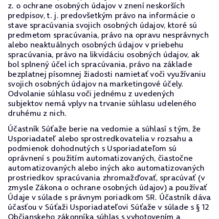
z. o ochrane osobných údajov v znení neskorších
predpisov, t. j. predovšetkým právo na informácie o
stave spracúvania svojich osobných údajov, ktoré sú
predmetom spracúvania, právo na opravu nesprávnych
alebo neaktuálnych osobných údajov v priebehu
spracúvania, právo na likvidáciu osobných údajov, ak
bol splnený účel ich spracúvania, právo na základe
bezplatnej písomnej žiadosti namietať voči využívaniu
svojich osobných údajov na marketingové účely.
Odvolanie súhlasu voči jednému z uvedených
subjektov nemá vplyv na trvanie súhlasu udeleného
druhému z nich.
Účastník Súťaže berie na vedomie a súhlasí s tým, že
Usporiadateľ alebo sprostredkovatelia v rozsahu a
podmienok dohodnutých s Usporiadateľom sú
oprávnení s použitím automatizovaných, čiastočne
automatizovaných alebo iných ako automatizovaných
prostriedkov spracúvania zhromažďovať, spracúvať (v
zmysle Zákona o ochrane osobných údajov) a používať
Údaje v súlade s právnym poriadkom SR. Účastník dáva
účasťou v Súťaži Usporiadateľovi Súťaže v súlade s § 12
Občianskeho zákonníka súhlas s vyhotovením a