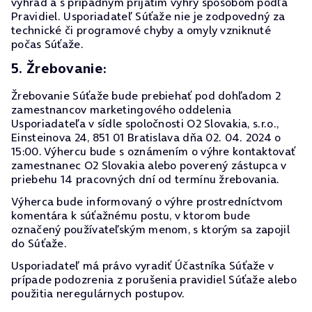
výhrad a s prípadným prijatím výhry spôsobom podľa
Pravidiel. Usporiadateľ Súťaže nie je zodpovedný za
technické či programové chyby a omyly vzniknuté
počas Súťaže.
5. Žrebovanie:
Žrebovanie Súťaže bude prebiehať pod dohľadom 2
zamestnancov marketingového oddelenia
Usporiadateľa v sídle spoločnosti O2 Slovakia, s.r.o.,
Einsteinova 24, 851 01 Bratislava dňa 02. 04. 2024 o
15:00. Výhercu bude s oznámením o výhre kontaktovať
zamestnanec O2 Slovakia alebo poverený zástupca v
priebehu 14 pracovných dní od termínu žrebovania.
Výherca bude informovaný o výhre prostredníctvom
komentára k súťažnému postu, v ktorom bude
označený používateľským menom, s ktorým sa zapojil
do Súťaže.
Usporiadateľ má právo vyradiť Účastníka Súťaže v
prípade podozrenia z porušenia pravidiel Súťaže alebo
použitia neregulárnych postupov.