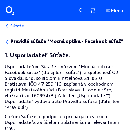
Menu
Súťaže
Pravidlá súťaže "Mocná optika - Facebook súťaž"
1. Usporiadateľ Súťaže:
Usporiadateľom Súťaže s názvom "Mocná optika -
Facebook súťaž" (ďalej len „Súťaž") je spoločnosť O2
Slovakia, s.r.o. so sídlom Einsteinova 24, 85101
Bratislava, IČO 47 259 116, zapísaná v obchodnom
registri Mestského súdu Bratislava III, oddiel: Sro,
vložka číslo: 160894/B (ďalej len „Usporiadateľ").
Usporiadateľ vydáva tieto Pravidlá Súťaže (ďalej len
"Pravidlá").
Cieľom Súťaže je podpora a propagácia služieb
Usporiadateľa za účelom uplatnenia na relevantnom
trhu.