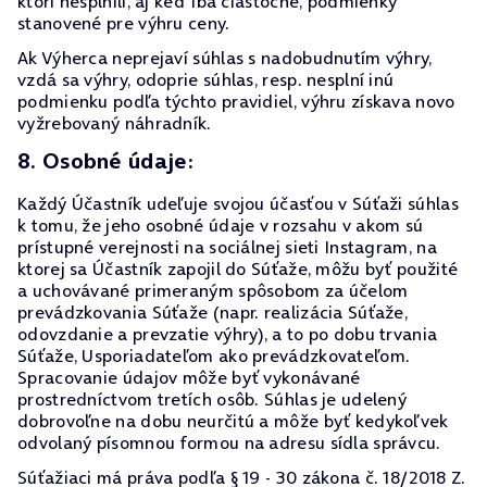
ktorí nesplnili, aj keď iba čiastočne, podmienky
stanovené pre výhru ceny.
Ak Výherca neprejaví súhlas s nadobudnutím výhry,
vzdá sa výhry, odoprie súhlas, resp. nesplní inú
podmienku podľa týchto pravidiel, výhru získava novo
vyžrebovaný náhradník.
8. Osobné údaje:
Každý Účastník udeľuje svojou účasťou v Súťaži súhlas
k tomu, že jeho osobné údaje v rozsahu v akom sú
prístupné verejnosti na sociálnej sieti Instagram, na
ktorej sa Účastník zapojil do Súťaže, môžu byť použité
a uchovávané primeraným spôsobom za účelom
prevádzkovania Súťaže (napr. realizácia Súťaže,
odovzdanie a prevzatie výhry), a to po dobu trvania
Súťaže, Usporiadateľom ako prevádzkovateľom.
Spracovanie údajov môže byť vykonávané
prostredníctvom tretích osôb. Súhlas je udelený
dobrovoľne na dobu neurčitú a môže byť kedykoľvek
odvolaný písomnou formou na adresu sídla správcu.
Súťažiaci má práva podľa § 19 - 30 zákona č. 18/2018 Z.