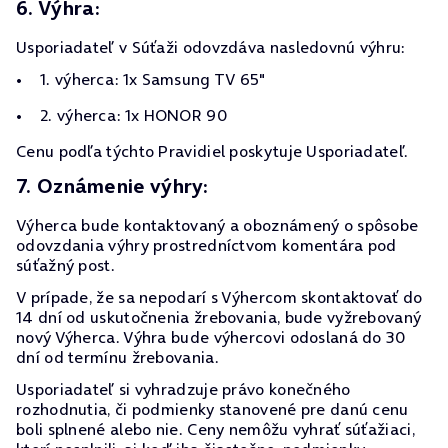
6. Výhra:
Usporiadateľ v Súťaži odovzdáva nasledovnú výhru:
1. výherca: 1x Samsung TV 65"
2. výherca: 1x HONOR 90
Cenu podľa týchto Pravidiel poskytuje Usporiadateľ.
7. Oznámenie výhry:
Výherca bude kontaktovaný a oboznámený o spôsobe
odovzdania výhry prostredníctvom komentára pod
súťažný post.
V prípade, že sa nepodarí s Výhercom skontaktovať do
14 dní od uskutočnenia žrebovania, bude vyžrebovaný
nový Výherca. Výhra bude výhercovi odoslaná do 30
dní od termínu žrebovania.
Usporiadateľ si vyhradzuje právo konečného
rozhodnutia, či podmienky stanovené pre danú cenu
boli splnené alebo nie. Ceny nemôžu vyhrať súťažiaci,