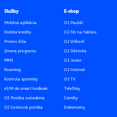
Pätička stránky
Služby
E-shop
Mobilná aplikácia
O2 Paušál
Dobitie kreditu
O2 Fér na faktúru
Prenos čísla
O2 Voľnosť
Zmena programu
O2 Dátovka
MMS
O2 Junior
Roaming
O2 Internet
Kontrola spotreby
O2 TV
eSIM do smart hodiniek
Telefóny
O2 Poistka zariadenia
Cenníky
O2 Cestovná poistka
Dokumenty