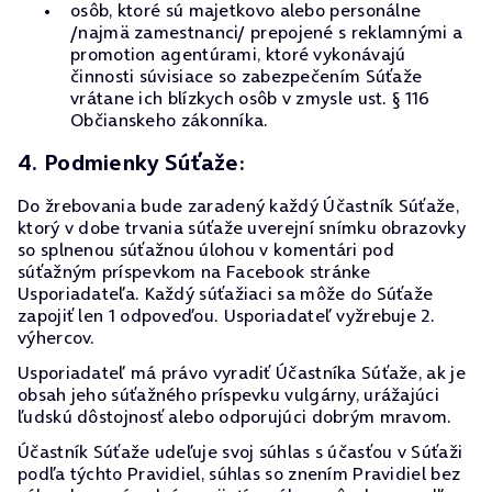
osôb, ktoré sú majetkovo alebo personálne
/najmä zamestnanci/ prepojené s reklamnými a
promotion agentúrami, ktoré vykonávajú
činnosti súvisiace so zabezpečením Súťaže
vrátane ich blízkych osôb v zmysle ust. § 116
Občianskeho zákonníka.
4. Podmienky Súťaže:
Do žrebovania bude zaradený každý Účastník Súťaže,
ktorý v dobe trvania súťaže uverejní snímku obrazovky
so splnenou súťažnou úlohou v komentári pod
súťažným príspevkom na Facebook stránke
Usporiadateľa. Každý súťažiaci sa môže do Súťaže
zapojiť len 1 odpoveďou. Usporiadateľ vyžrebuje 2.
výhercov.
Usporiadateľ má právo vyradiť Účastníka Súťaže, ak je
obsah jeho súťažného príspevku vulgárny, urážajúci
ľudskú dôstojnosť alebo odporujúci dobrým mravom.
Účastník Súťaže udeľuje svoj súhlas s účasťou v Súťaži
podľa týchto Pravidiel, súhlas so znením Pravidiel bez