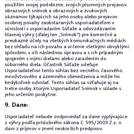
použitím svojej podobizne, svojich písomných prejavov,
obrazových snímok a obrazových a zvukových
záznamov týkajúcich sa jeho osoby alebo prejavov
osobnej povahy zaobstaraných usporiadateľom v
súvislosti s usporiadaním Súťaže a odovzdávaním
hlavnej výhry (ďalej len „Snímok") pre komerčné a
preukazné účely na všetkých komunikačných médiách
bez ohľadu na ich povahu a určenie všetkými obvyklými
spôsobmi, s ich následnou úpravou a s ich prípadným
spojením s inými dielami alebo zaradením do
súborného diela. Účastník Súťaže udeľuje
Usporiadateľovi tento súhlas bez vecného, časového,
množstvového a územného obmedzenia a môže ho
kedykoľvek odvolať. Tento súhlas sa vzťahuje aj na
tretie osoby, ktorým Usporiadateľ Snímok v súlade s
jeho určením poskytne.
9. Dane:
Usporiadateľ nebude zodpovedať za dane vyplývajúce
z výhry podľa príslušného zákona č. 595/2003 Z.z. o
dani z príjmov v znení neskorších predpisov.