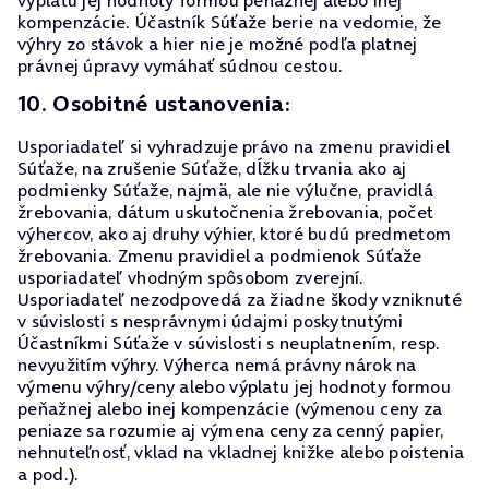
výplatu jej hodnoty formou peňažnej alebo inej
kompenzácie. Účastník Súťaže berie na vedomie, že
výhry zo stávok a hier nie je možné podľa platnej
právnej úpravy vymáhať súdnou cestou.
10. Osobitné ustanovenia:
Usporiadateľ si vyhradzuje právo na zmenu pravidiel
Súťaže, na zrušenie Súťaže, dĺžku trvania ako aj
podmienky Súťaže, najmä, ale nie výlučne, pravidlá
žrebovania, dátum uskutočnenia žrebovania, počet
výhercov, ako aj druhy výhier, ktoré budú predmetom
žrebovania. Zmenu pravidiel a podmienok Súťaže
usporiadateľ vhodným spôsobom zverejní.
Usporiadateľ nezodpovedá za žiadne škody vzniknuté
v súvislosti s nesprávnymi údajmi poskytnutými
Účastníkmi Súťaže v súvislosti s neuplatnením, resp.
nevyužitím výhry. Výherca nemá právny nárok na
výmenu výhry/ceny alebo výplatu jej hodnoty formou
peňažnej alebo inej kompenzácie (výmenou ceny za
peniaze sa rozumie aj výmena ceny za cenný papier,
nehnuteľnosť, vklad na vkladnej knižke alebo poistenia
a pod.).