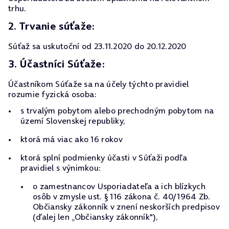
trhu.
2. Trvanie súťaže:
Súťaž sa uskutoční od 23.11.2020 do 20.12.2020
3. Účastníci Súťaže:
Účastníkom Súťaže sa na účely týchto pravidiel
rozumie fyzická osoba:
s trvalým pobytom alebo prechodným pobytom na
území Slovenskej republiky,
ktorá má viac ako 16 rokov
ktorá splní podmienky účasti v Súťaži podľa
pravidiel s výnimkou:
o zamestnancov Usporiadateľa a ich blízkych
osôb v zmysle ust. § 116 zákona č. 40/1964 Zb.
Občiansky zákonník v znení neskorších predpisov
(ďalej len „Občiansky zákonník"),