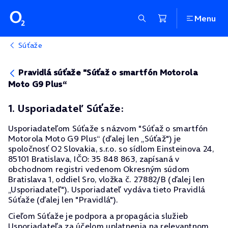
Menu
Súťaže
Pravidlá súťaže "Súťaž o smartfón Motorola
Moto G9 Plus“
1. Usporiadateľ Súťaže:
Usporiadateľom Súťaže s názvom "Súťaž o smartfón
Motorola Moto G9 Plus“ (ďalej len „Súťaž") je
spoločnosť O2 Slovakia, s.r.o. so sídlom Einsteinova 24,
85101 Bratislava, IČO: 35 848 863, zapísaná v
obchodnom registri vedenom Okresným súdom
Bratislava 1, oddiel Sro, vložka č. 27882/B (ďalej len
„Usporiadateľ"). Usporiadateľ vydáva tieto Pravidlá
Súťaže (ďalej len "Pravidlá").
Cieľom Súťaže je podpora a propagácia služieb
Usporiadateľa za účelom uplatnenia na relevantnom