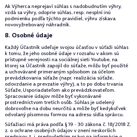
Ak Výherca neprejaví súhlas s nadobudnutím výhry,
vzdá sa výhry, odoprie súhlas, resp. nesplní inú
podmienku podľa týchto pravidiel, výhru získava
novovyžrebovaný náhradník.
8. Osobné údaje
Každý Účastník udeľuje svojou účasťou v súťaži súhlas
k tomu, že jeho osobné údaje v rozsahu v akom sú
prístupné verejnosti na sociálnej sieti Youtube, na
ktorej sa Účastník zapojil do súťaže, môžu byť použité
a uchovávané primeraným spôsobom za účelom
prevádzkovania súťaže (napr. realizácia súťaže,
odovzdanie a prevzatie výhry), a to po dobu trvania
Súťaže, Usporiadateľom ako prevádzkovateľom.
Spracovanie údajov môže byť vykonávané
prostredníctvom tretích osôb. Súhlas je udelený
dobrovoľne na dobu neurčitú a môže byť kedykoľvek
odvolaný písomnou formou na adresu sídla správcu.
Súťažiaci má práva podľa § 19 - 30 zákona č. 18/2018 Z.
z. o ochrane osobných údajov v znení neskorších
predpisov, t. j. predovšetkým právo na informácie o