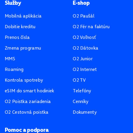
Pätička stránky
Služby
E-shop
Mobilná aplikácia
O2 Paušál
Dobitie kreditu
O2 Fér na faktúru
Prenos čísla
O2 Voľnosť
Zmena programu
O2 Dátovka
MMS
O2 Junior
Roaming
O2 Internet
Kontrola spotreby
O2 TV
eSIM do smart hodiniek
Telefóny
O2 Poistka zariadenia
Cenníky
O2 Cestovná poistka
Dokumenty
Pomoc a podpora