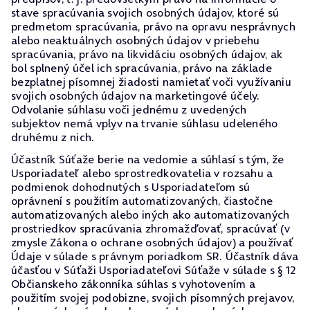
stave spracúvania svojich osobných údajov, ktoré sú
predmetom spracúvania, právo na opravu nesprávnych
alebo neaktuálnych osobných údajov v priebehu
spracúvania, právo na likvidáciu osobných údajov, ak
bol splnený účel ich spracúvania, právo na základe
bezplatnej písomnej žiadosti namietať voči využívaniu
svojich osobných údajov na marketingové účely.
Odvolanie súhlasu voči jednému z uvedených
subjektov nemá vplyv na trvanie súhlasu udeleného
druhému z nich.
Účastník Súťaže berie na vedomie a súhlasí s tým, že
Usporiadateľ alebo sprostredkovatelia v rozsahu a
podmienok dohodnutých s Usporiadateľom sú
oprávnení s použitím automatizovaných, čiastočne
automatizovaných alebo iných ako automatizovaných
prostriedkov spracúvania zhromažďovať, spracúvať (v
zmysle Zákona o ochrane osobných údajov) a používať
Údaje v súlade s právnym poriadkom SR. Účastník dáva
účasťou v Súťaži Usporiadateľovi Súťaže v súlade s § 12
Občianskeho zákonníka súhlas s vyhotovením a
použitím svojej podobizne, svojich písomných prejavov,