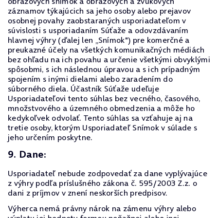
obrazových snímok a obrazových a zvukových
záznamov týkajúcich sa jeho osoby alebo prejavov
osobnej povahy zaobstaraných usporiadateľom v
súvislosti s usporiadaním Súťaže a odovzdávaním
hlavnej výhry (ďalej len „Snímok") pre komerčné a
preukazné účely na všetkých komunikačných médiách
bez ohľadu na ich povahu a určenie všetkými obvyklými
spôsobmi, s ich následnou úpravou a s ich prípadným
spojením s inými dielami alebo zaradením do
súborného diela. Účastník Súťaže udeľuje
Usporiadateľovi tento súhlas bez vecného, časového,
množstvového a územného obmedzenia a môže ho
kedykoľvek odvolať. Tento súhlas sa vzťahuje aj na
tretie osoby, ktorým Usporiadateľ Snímok v súlade s
jeho určením poskytne.
9. Dane:
Usporiadateľ nebude zodpovedať za dane vyplývajúce
z výhry podľa príslušného zákona č. 595/2003 Z.z. o
dani z príjmov v znení neskorších predpisov.
Výherca nemá právny nárok na zámenu výhry alebo