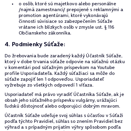
o osôb, ktoré sú majetkovo alebo personálne
/najmä zamestnanci/ prepojené s reklamnými a
promotion agentúrami, ktoré vykonávajú
činnosti súvisiace so zabezpečením Súťaže
vrátane ich blízkych osôb v zmysle ust. § 116
Občianskeho zákonníka.
4. Podmienky Súťaže:
Do žrebovania bude zaradený každý Účastník Súťaže,
ktorý v dobe trvania súťaže odpovie na súťažnú otázku
v komentári pod súťažným príspevkom na Youtube
profile Usporiadateľa. Každý súťažiaci sa môže do
súťaže zapojiť len 1 odpoveďou. Usporiadateľ
vyžrebuje zo všetkých odpovedí 1 víťaza.
Usporiadateľ má právo vyradiť Účastníka Súťaže, ak je
obsah jeho súťažného príspevku vulgárny, urážajúci
ľudskú dôstojnosť alebo odporujúci dobrým mravom.
Účastník Súťaže udeľuje svoj súhlas s účasťou v Súťaži
podľa týchto Pravidiel, súhlas so znením Pravidiel bez
výhrad a s prípadným prijatím výhry spôsobom podľa