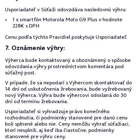
Usporiadateľ v Súťaži odovzdáva nasledovnú výhru:
1 x smartfón Motorola Moto G9 Plus v hodnote
228€ s DPH
Cenu podľa týchto Pravidiel poskytuje Usporiadateľ.
7. Oznámenie výhry:
Výherca bude kontaktovaný a oboznámený o spôsobe
odovzdania výhry prostredníctvom komentára pod
súťažný post.
V prípade, že sa nepodarí s Výhercom skontaktovať do
14 dní od uskutočnenia žrebovania, bude vyžrebovaný
nový Výherca. Výhra bude výhercovi odoslaná do 30
dní od termínu žrebovania.
Usporiadateľ si vyhradzuje právo konečného
rozhodnutia, či podmienky stanovené pre danú cenu
boli splnené alebo nie. Ceny nemôžu vyhrať súťažiaci,
ktorí nesplnili, aj keď iba čiastočne, podmienky
stanovené pre výhru ceny.