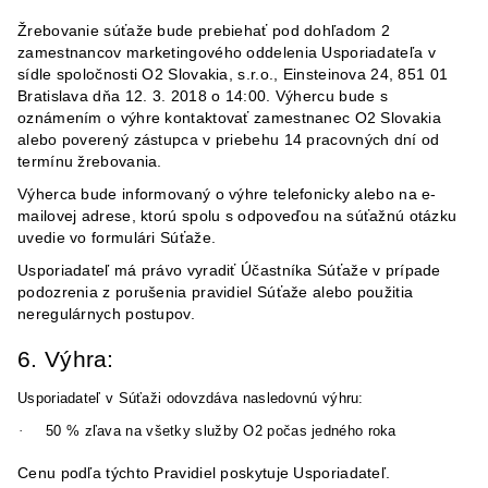
Žrebovanie súťaže bude prebiehať pod dohľadom 2
zamestnancov marketingového oddelenia Usporiadateľa v
sídle spoločnosti O2 Slovakia, s.r.o., Einsteinova 24, 851 01
Bratislava dňa 12. 3. 2018 o 14:00. Výhercu bude s
oznámením o výhre kontaktovať zamestnanec O2 Slovakia
alebo poverený zástupca
v priebehu 14 pracovných dní od
ter
mínu žrebovania.
Výherca bude informovaný o výhre telefonicky alebo na e-
mailovej adrese, ktorú spolu s odpoveďou na súťažnú otázku
uvedie vo formulári Súťaže.
Usporiadateľ má právo vyradiť Účastníka Súťaže v prípade
podozrenia z porušenia pravidiel Súťaže alebo použitia
neregulárnych postupov.
6. Výhra:
Usporiadateľ v Súťaži odovzdáva nasledovnú výhru:
·
50 % zľava na všetky služby O2 počas jedného roka
Cenu podľa týchto Pravidiel poskytuje Usporiadateľ.