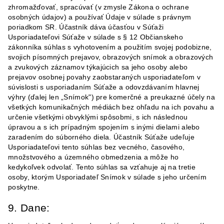
zhromažďovať, spracúvať (v zmysle Zákona o ochrane
osobných údajov) a používať Údaje v súlade s právnym
poriadkom SR. Účastník dáva účasťou v Súťaži
Usporiadateľovi Súťaže v súlade s § 12 Občianskeho
zákonníka súhlas s vyhotovením a použitím svojej podobizne,
svojich písomných prejavov, obrazových snímok a obrazových
a zvukových záznamov týkajúcich sa jeho osoby alebo
prejavov osobnej povahy zaobstaraných usporiadateľom v
súvislosti s usporiadaním Súťaže a odovzdávaním hlavnej
výhry (ďalej len „Snímok") pre komerčné a preukazné účely na
všetkých komunikačných médiách bez ohľadu na ich povahu a
určenie všetkými obvyklými spôsobmi, s ich následnou
úpravou a s ich prípadným spojením s inými dielami alebo
zaradením do súborného diela. Účastník Súťaže udeľuje
Usporiadateľovi tento súhlas bez vecného, časového,
množstvového a územného obmedzenia a môže ho
kedykoľvek odvolať. Tento súhlas sa vzťahuje aj na tretie
osoby, ktorým Usporiadateľ Snímok v súlade s jeho určením
poskytne.
9. Dane: