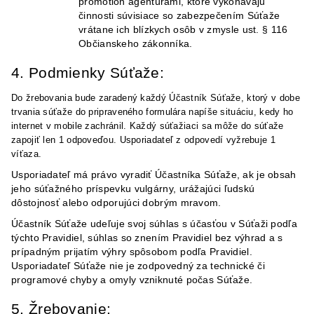
promotion agentúrami, ktoré vykonávajú
činnosti súvisiace so zabezpečením Súťaže
vrátane ich blízkych osôb v zmysle ust. § 116
Občianskeho zákonníka.
4. Podmienky Súťaže:
Do žrebovania bude zaradený každý Účastník Súťaže, ktorý v dobe
trvania súťaže do pripraveného formulára napíše situáciu, kedy ho
internet v mobile zachránil. Každý súťažiaci sa môže do súťaže
zapojiť len 1 odpoveďou. Usporiadateľ z odpovedí vyžrebuje 1
víťaza.
Usporiadateľ má právo vyradiť Účastníka Súťaže, ak je obsah
jeho súťažného príspevku vulgárny, urážajúci ľudskú
dôstojnosť alebo odporujúci dobrým mravom.
Účastník Súťaže udeľuje svoj súhlas s účasťou v Súťaži podľa
týchto Pravidiel, súhlas so znením Pravidiel bez výhrad a s
prípadným prijatím výhry spôsobom podľa Pravidiel.
Usporiadateľ Súťaže nie je zodpovedný za technické či
programové chyby a omyly vzniknuté počas Súťaže.
5. Žrebovanie: