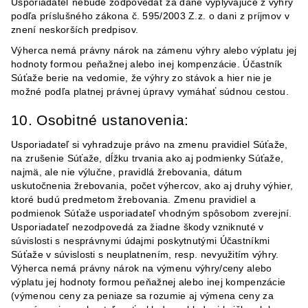
Usporiadateľ nebude zodpovedať za dane vyplývajúce z výhry
podľa príslušného zákona č. 595/2003 Z.z. o dani z príjmov v
znení neskorších predpisov.
Výherca nemá právny nárok na zámenu výhry alebo výplatu jej
hodnoty formou peňažnej alebo inej kompenzácie. Účastník
Súťaže berie na vedomie, že výhry zo stávok a hier nie je
možné podľa platnej právnej úpravy vymáhať súdnou cestou.
10. Osobitné ustanovenia:
Usporiadateľ si vyhradzuje právo na zmenu pravidiel Súťaže,
na zrušenie Súťaže, dĺžku trvania ako aj podmienky Súťaže,
najmä, ale nie výlučne, pravidlá žrebovania, dátum
uskutočnenia žrebovania, počet výhercov, ako aj druhy výhier,
ktoré budú predmetom žrebovania. Zmenu pravidiel a
podmienok Súťaže usporiadateľ vhodným spôsobom zverejní.
Usporiadateľ nezodpovedá za žiadne škody vzniknuté v
súvislosti s nesprávnymi údajmi poskytnutými Účastníkmi
Súťaže v súvislosti s neuplatnením, resp. nevyužitím výhry.
Výherca nemá právny nárok na výmenu výhry/ceny alebo
výplatu jej hodnoty formou peňažnej alebo inej kompenzácie
(výmenou ceny za peniaze sa rozumie aj výmena ceny za