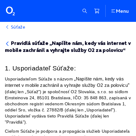
Menu
Súťaže
Pravidlá súťaže „Napíšte nám, kedy vás internet v
mobile zachránil a vyhrajte služby O2 za polovicu“
1. Usporiadateľ Súťaže:
„
Usporiadateľom Súťaže s názvom
Napíšte nám, kedy vás
“
internet v mobile zachránil a vyhrajte služby O2 za polovicu
(ďalej len „Súťaž") je spoločnosť O2 Slovakia, s.r.o. so sídlom
Einsteinova 24, 85101 Bratislava, IČO: 35 848 863, zapísaná v
obchodnom registri vedenom Okresným súdom Bratislava 1,
oddiel Sro, vložka č. 27882/B (ďalej len „Usporiadateľ").
Usporiadateľ vydáva tieto Pravidlá Súťaže (ďalej len
"Pravidlá").
Cieľom Súťaže je podpora a propagácia služieb Usporiadateľa