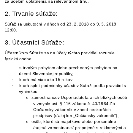
za účelom uplatnenia na relevantnom trhu.
2. Trvanie súťaže:
Súťaž sa uskutoční v dňoch od 23. 2. 2018 do 9. 3. 2018
12:00.
3. Účastníci Súťaže:
Účastníkom Súťaže sa na účely týchto pravidiel rozumie
fyzická osoba:
s trvalým pobytom alebo prechodným pobytom na
·
území Slovenskej republiky,
ktorá má viac ako
15 rokov
·
ktorá splní podmienky účasti v Súťaži podľa pravidiel s
·
výnimkou:
zamestnancov Usporiadateľa a ich blízkych osôb
o
v zmysle ust. § 116 zákona č. 40/1964 Zb.
Občiansky zákonník v znení neskorších
predpisov (ďalej len „Občiansky zákonník"),
osôb, ktoré sú majetkovo alebo personálne
o
/najmä zamestnanci/ prepojené s reklamnými a