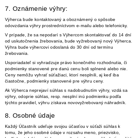
7. Oznámenie výhry:
Výher
ca bude kontaktovaný a oboznámený o spôsobe
odovzdania výhry prostredníctvom e-mailu alebo telefonicky.
V prípade, že sa nepodarí s Výhercom skontaktovať do 14 dní
od uskutočnenia žrebovania, bude vyžrebovaný nový Výherca.
Výhra bude výhercovi odoslaná do 30 dní od termínu
žrebovania.
Usporiadateľ si vyhradzuje právo konečného rozhodnutia, či
podmienky stanovené pre danú cenu boli splnené alebo nie.
Ceny nemôžu vyhrať súťažiaci, ktorí nesplnili, aj keď iba
čiastočne, podmienky stanovené pre výhru ceny.
Ak Výherca neprejaví súhlas s nadobudnutím výhry, vzdá sa
výhry, odoprie súhlas, resp. nesplní inú podmienku podľa
týchto pravidiel, výhru získava novovyžrebovaný náhradník.
8. Osobné údaje
Každý Účastník udeľuje svojou účasťou v súťaži súhlas k
tomu, že jeho osobné údaje v rozsahu meno, priezvisko,