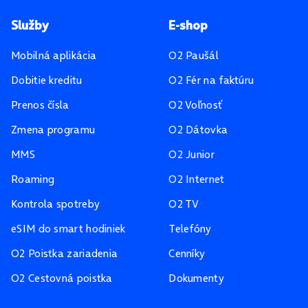
Pätička stránky
Služby
E-shop
Mobilná aplikácia
O2 Paušál
Dobitie kreditu
O2 Fér na faktúru
Prenos čísla
O2 Voľnosť
Zmena programu
O2 Dátovka
MMS
O2 Junior
Roaming
O2 Internet
Kontrola spotreby
O2 TV
eSIM do smart hodiniek
Telefóny
O2 Poistka zariadenia
Cenníky
O2 Cestovná poistka
Dokumenty