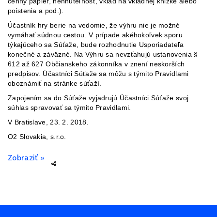
cenný papier, nehnuteľnosť, vklad na vkladnej knižke alebo
poistenia a pod.).
Účastník hry berie na vedomie, že výhru nie je možné
vymáhať súdnou cestou. V prípade akéhokoľvek sporu
týkajúceho sa Súťaže, bude rozhodnutie Usporiadateľa
konečné a záväzné. Na Výhru sa nevzťahujú ustanovenia §
612 až 627 Občianskeho zákonníka v znení neskorších
predpisov. Účastníci Súťaže sa môžu s týmito Pravidlami
oboznámiť na stránke súťaží.
Zapojením sa do Súťaže vyjadrujú Účastníci Súťaže svoj
súhlas spravovať sa týmito Pravidlami.
V Bratislave, 23. 2. 2018.
O2 Slovakia, s.r.o.
Zobraziť »