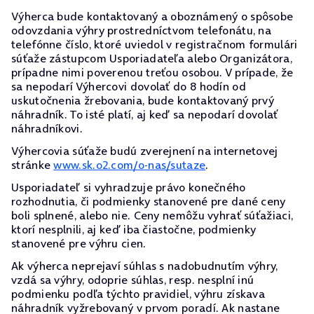
Výherca bude kontaktovaný a oboznámený o spôsobe
odovzdania výhry prostredníctvom telefonátu, na
telefónne číslo, ktoré uviedol v registračnom formulári
súťaže zástupcom Usporiadateľa alebo Organizátora,
prípadne nimi poverenou treťou osobou. V prípade, že
sa nepodarí Výhercovi dovolať do 8 hodín od
uskutočnenia žrebovania, bude kontaktovaný prvý
náhradník. To isté platí, aj keď sa nepodarí dovolať
náhradníkovi.
Výhercovia súťaže budú zverejnení na internetovej
stránke
www.sk.o2.com/o-nas/sutaze
.
Usporiadateľ si vyhradzuje právo konečného
rozhodnutia, či podmienky stanovené pre dané ceny
boli splnené, alebo nie. Ceny nemôžu vyhrať súťažiaci,
ktorí nesplnili, aj keď iba čiastočne, podmienky
stanovené pre výhru cien.
Ak výherca neprejaví súhlas s nadobudnutím výhry,
vzdá sa výhry, odoprie súhlas, resp. nesplní inú
podmienku podľa týchto pravidiel, výhru získava
náhradník vyžrebovaný v prvom poradí. Ak nastane