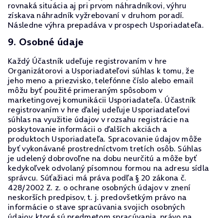
rovnaká situácia aj pri prvom náhradníkovi, výhru
získava náhradník vyžrebovaní v druhom poradí.
Následne výhra prepadáva v prospech Usporiadateľa.
9. Osobné údaje
Každý Účastník udeľuje registrovaním v hre
Organizátorovi a Usporiadateľovi súhlas k tomu, že
jeho meno a priezvisko, telefónne číslo alebo email
môžu byť použité primeraným spôsobom v
marketingovej komunikácii Usporiadateľa. Účastník
registrovaním v hre ďalej udeľuje Usporiadateľovi
súhlas na využitie údajov v rozsahu registrácie na
poskytovanie informácii o ďalších akciách a
produktoch Usporiadateľa. Spracovanie údajov môže
byť vykonávané prostredníctvom tretích osôb. Súhlas
je udelený dobrovoľne na dobu neurčitú a môže byť
kedykoľvek odvolaný písomnou formou na adresu sídla
správcu. Súťažiaci má práva podľa § 20 zákona č.
428/2002 Z. z. o ochrane osobných údajov v znení
neskorších predpisov, t. j. predovšetkým právo na
informácie o stave spracúvania svojich osobných
údajov, ktoré sú predmetom spracúvania, právo na