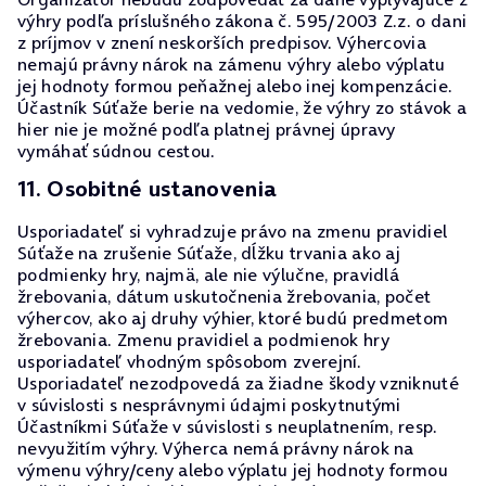
výhry podľa príslušného zákona č. 595/2003 Z.z. o dani
z príjmov v znení neskorších predpisov. Výhercovia
nemajú právny nárok na zámenu výhry alebo výplatu
jej hodnoty formou peňažnej alebo inej kompenzácie.
Účastník Súťaže berie na vedomie, že výhry zo stávok a
hier nie je možné podľa platnej právnej úpravy
vymáhať súdnou cestou.
11. Osobitné ustanovenia
Usporiadateľ si vyhradzuje právo na zmenu pravidiel
Súťaže na zrušenie Súťaže, dĺžku trvania ako aj
podmienky hry, najmä, ale nie výlučne, pravidlá
žrebovania, dátum uskutočnenia žrebovania, počet
výhercov, ako aj druhy výhier, ktoré budú predmetom
žrebovania. Zmenu pravidiel a podmienok hry
usporiadateľ vhodným spôsobom zverejní.
Usporiadateľ nezodpovedá za žiadne škody vzniknuté
v súvislosti s nesprávnymi údajmi poskytnutými
Účastníkmi Súťaže v súvislosti s neuplatnením, resp.
nevyužitím výhry. Výherca nemá právny nárok na
výmenu výhry/ceny alebo výplatu jej hodnoty formou