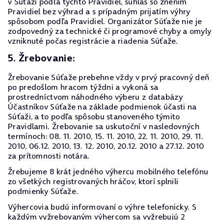
v Súťaži podľa týchto Pravidiel, súhlas so znením
Pravidiel bez výhrad a s prípadným prijatím výhry
spôsobom podľa Pravidiel. Organizátor Súťaže nie je
zodpovedný za technické či programové chyby a omyly
vzniknuté počas registrácie a riadenia Súťaže.
5. Žrebovanie:
Žrebovanie Súťaže prebehne vždy v prvý pracovný deň
po predošlom hracom týždni a vykoná sa
prostredníctvom náhodného výberu z databázy
Účastníkov Súťaže na základe podmienok účasti na
Súťaži, a to podľa spôsobu stanoveného týmito
Pravidlami. Žrebovanie sa uskutoční v nasledovných
termínoch: 08. 11. 2010, 15. 11. 2010, 22. 11. 2010, 29. 11.
2010, 06.12. 2010, 13. 12. 2010, 20.12. 2010 a 27.12. 2010
za prítomnosti notára.
Žrebujeme 8 krát jedného výhercu mobilného telefónu
zo všetkých registrovaných hráčov, ktorí splnili
podmienky Súťaže.
Výhercovia budú informovaní o výhre telefonicky. S
každým vyžrebovaným výhercom sa vyžrebujú 2