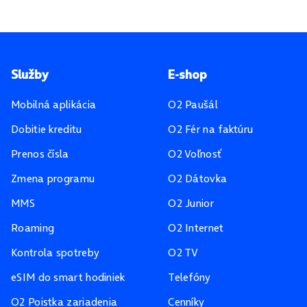
Pätička stránky
Služby
E-shop
Mobilná aplikácia
O2 Paušál
Dobitie kreditu
O2 Fér na faktúru
Prenos čísla
O2 Voľnosť
Zmena programu
O2 Dátovka
MMS
O2 Junior
Roaming
O2 Internet
Kontrola spotreby
O2 TV
eSIM do smart hodiniek
Telefóny
O2 Poistka zariadenia
Cenníky