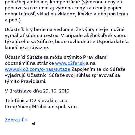
peňažnej alebo inej kompenzácie (výmenou ceny za
peniaze sa rozumie aj výmena ceny za cenný papier,
nehnuteľnosť, vklad na vkladnej knižke alebo poistenia
a pod.).
Účastník hry berie na vedomie, že výhry nie je možné
vymáhať súdnou cestou. V prípade akéhokoľvek sporu
týkajúceho sa Súťaže, bude rozhodnutie Usporiadateľa
konečné a záväzné.
Účastníci Súťaže sa môžu s týmito Pravidlami
oboznámiť na stránke
www.o2fer.sk
a na
www.sk.o2.com/o-nas/sutaze
Zapojením sa do Súťaže
vyjadrujú Účastníci Súťaže svoj súhlas spravovať sa
týmito Pravidlami.
V Bratislave dňa 29. 10. 2010
Telefónica O2 Slovakia, s.r.o.
Creo/Young&Rubicam spol. s r.o.
Zobraziť »