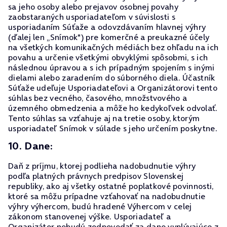
sa jeho osoby alebo prejavov osobnej povahy
zaobstaraných usporiadateľom v súvislosti s
usporiadaním Súťaže a odovzdávaním hlavnej výhry
(ďalej len „Snímok") pre komerčné a preukazné účely
na všetkých komunikačných médiách bez ohľadu na ich
povahu a určenie všetkými obvyklými spôsobmi, s ich
následnou úpravou a s ich prípadným spojením s inými
dielami alebo zaradením do súborného diela. Účastník
Súťaže udeľuje Usporiadateľovi a Organizátorovi tento
súhlas bez vecného, časového, množstvového a
územného obmedzenia a môže ho kedykoľvek odvolať.
Tento súhlas sa vzťahuje aj na tretie osoby, ktorým
usporiadateľ Snímok v súlade s jeho určením poskytne.
10. Dane:
Daň z príjmu, ktorej podlieha nadobudnutie výhry
podľa platných právnych predpisov Slovenskej
republiky, ako aj všetky ostatné poplatkové povinnosti,
ktoré sa môžu prípadne vzťahovať na nadobudnutie
výhry výhercom, budú hradené Výhercom v celej
zákonom stanovenej výške. Usporiadateľ a
Organizátor nebudú zodpovedať za dane vyplývajúce z