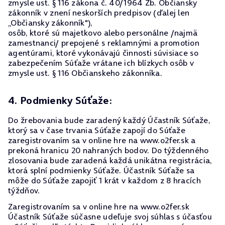
zmysle ust. § 116 zákona č. 40/1964 Zb. Občiansky
zákonník v znení neskorších predpisov (ďalej len
„Občiansky zákonník"),
osôb, ktoré sú majetkovo alebo personálne /najmä
zamestnanci/ prepojené s reklamnými a promotion
agentúrami, ktoré vykonávajú činnosti súvisiace so
zabezpečením Súťaže vrátane ich blízkych osôb v
zmysle ust. § 116 Občianskeho zákonníka.
4. Podmienky Súťaže:
Do žrebovania bude zaradený každý Účastník Súťaže,
ktorý sa v čase trvania Súťaže zapojí do Súťaže
zaregistrovaním sa v online hre na www.o2fer.sk a
prekoná hranicu 20 nahraných bodov. Do týždenného
zlosovania bude zaradená každá unikátna registrácia,
ktorá splní podmienky Súťaže. Účastník Súťaže sa
môže do Súťaže zapojiť 1 krát v každom z 8 hracích
týždňov.
Zaregistrovaním sa v online hre na www.o2fer.sk
Účastník Súťaže súčasne udeľuje svoj súhlas s účasťou