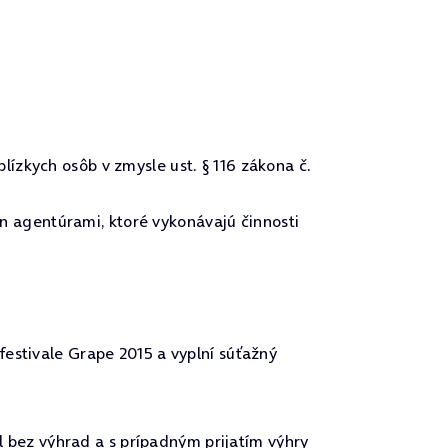
lízkych osôb v zmysle ust. § 116 zákona č.
n agentúrami, ktoré vykonávajú činnosti
festivale Grape 2015 a vyplní súťažný
el bez výhrad a s prípadným prijatím výhry