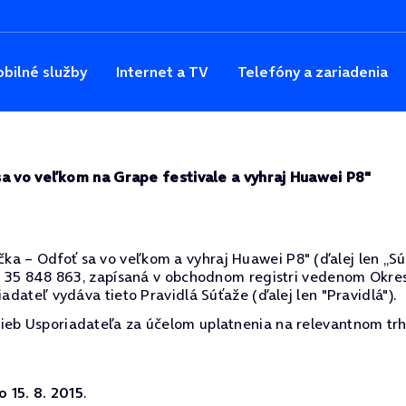
bilné služby
Internet a TV
Telefóny a zariadenia
sa vo veľkom na Grape festivale a vyhraj Huawei P8"
 – Odfoť sa vo veľkom a vyhraj Huawei P8" (ďalej len „Súťaž
ČO: 35 848 863, zapísaná v obchodnom registri vedenom Okres
iadateľ vydáva tieto Pravidlá Súťaže (ďalej len "Pravidlá").
ieb Usporiadateľa za účelom uplatnenia na relevantnom trh
o 15. 8. 2015
.