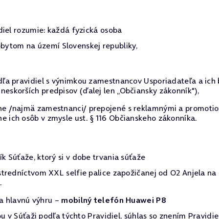
diel rozumie: každá fyzická osoba
ytom na území Slovenskej republiky,
dľa pravidiel s výnimkou zamestnancov Usporiadateľa a ich b
neskorších predpisov (ďalej len „Občiansky zákonník"),
lne /najmä zamestnanci/ prepojené s reklamnými a promotio
e ich osôb v zmysle ust. § 116 Občianskeho zákonníka.
 Súťaže, ktorý si v dobe trvania súťaže
ostredníctvom XXL selfie palice zapožičanej od O2 Anjela na 
.
ka hlavnú výhru –
mobilný telefón Huawei P8
u v Súťaži podľa týchto Pravidiel, súhlas so znením Pravidi