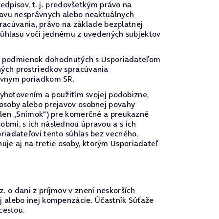
edpisov, t. j. predovšetkým právo na
ravu nesprávnych alebo neaktuálnych
pracúvania, právo na základe bezplatnej
 súhlasu voči jednému z uvedených subjektov
u a podmienok dohodnutých s Usporiadateľom
ých prostriedkov spracúvania
rávnym poriadkom SR.
vyhotovením a použitím svojej podobizne,
 osoby alebo prejavov osobnej povahy
 len „Snímok") pre komerčné a preukazné
bmi, s ich následnou úpravou a s ich
riadateľovi tento súhlas bez vecného,
e aj na tretie osoby, ktorým Usporiadateľ
 o dani z príjmov v znení neskorších
j alebo inej kompenzácie. Účastník Súťaže
cestou.