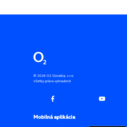
Pätička stránky
©
2026
O2 Slovakia, s.r.o.
Všetky práva vyhradené
Mobilná aplikácia