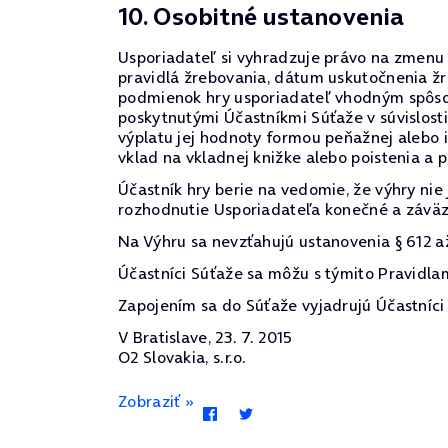
10. Osobitné ustanovenia
Usporiadateľ si vyhradzuje právo na zmenu p
pravidlá žrebovania, dátum uskutočnenia žr
podmienok hry usporiadateľ vhodným spôsob
poskytnutými Účastníkmi Súťaže v súvislost
výplatu jej hodnoty formou peňažnej alebo 
vklad na vkladnej knižke alebo poistenia a p
Účastník hry berie na vedomie, že výhry ni
rozhodnutie Usporiadateľa konečné a závä
Na Výhru sa nevzťahujú ustanovenia § 612 a
Účastníci Súťaže sa môžu s týmito Pravidl
Zapojením sa do Súťaže vyjadrujú Účastníci 
V Bratislave, 23. 7. 2015
O2 Slovakia, s.r.o.
Zobraziť »