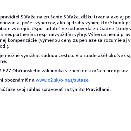
ravidiel Súťaže na zrušenie Súťaže, dĺžku trvania ako aj po
ebovania, počet výhercov, ako aj druhy výhier, ktoré budú 
om zverejní. Usporiadateľ nezodpovedá za žiadne škody vz
i s neuplatnením, resp. nevyužitím výhry. Výherca nemá prá
inej kompenzácie (výmenou ceny za peniaze sa rozumie aj v
od.).
e je možné vymáhať súdnou cestou. V prípade akéhokoľvek s
zné.
ž 627 Občianskeho zákonníka v znení neskorších predpisov.
ami oboznámiť na
www.o2.sk/o-nas/sutaze
.
Súťaže svoj súhlas spravovať sa týmito Pravidlami.