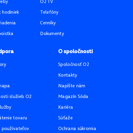
reby
O2 TV
 hodiniek
Telefóny
riadenia
Cenníky
oistka
Dokumenty
dpora
O spoločnosti
ory
Spoločnosť O2
Kontakty
mapa
Napíšte nám
sti služieb O2
Magazín Sóda
lužby
Kariéra
átenie tovaru
Súťaže
e používateľov
Ochrana súkromia