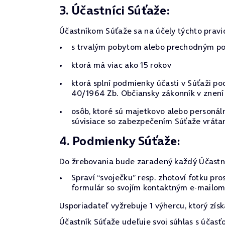
3. Účastníci Súťaže:
Účastníkom Súťaže sa na účely týchto pravi
s trvalým pobytom alebo prechodným pob
ktorá má viac ako 15 rokov
ktorá splní podmienky účasti v Súťaži po
40/1964 Zb. Občiansky zákonník v znení 
osôb, ktoré sú majetkovo alebo personá
súvisiace so zabezpečením Súťaže vrátan
4. Podmienky Súťaže:
Do žrebovania bude zaradený každý Účastník
Spraví “svoječku” resp. zhotoví fotku pr
formulár so svojím kontaktným e-mailom
Usporiadateľ vyžrebuje 1 výhercu, ktorý zís
Účastník Súťaže udeľuje svoj súhlas s účasťo