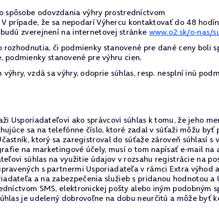
o spôsobe odovzdania výhry prostredníctvom
i. V prípade, že sa nepodarí Výhercu kontaktovať do 48 hodí
budú zverejnení na internetovej stránke
www.o2.sk/o-nas/s
 rozhodnutia, či podmienky stanovené pre dané ceny boli s
čne, podmienky stanovené pre výhru cien.
výhry, vzdá sa výhry, odoprie súhlas, resp. nesplní inú podm
ži Usporiadateľovi ako správcovi súhlas k tomu, že jeho meno
ahujúce sa na telefónne číslo, ktoré zadal v súťaži môžu by
astník, ktorý sa zaregistroval do súťaže zároveň súhlasí s
grafie na marketingové účely, musí o tom napísať e-mail na
teľovi súhlas na využitie údajov v rozsahu registrácie na po
pravených s partnermi Usporiadateľa v rámci Extra výhod a
dateľa a na zabezpečenia služieb s pridanou hodnotou a Úč
redníctvom SMS, elektronickej pošty alebo iným podobným 
Súhlas je udelený dobrovoľne na dobu neurčitú a môže byť