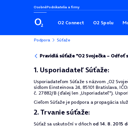
Osobné
Podnikatelia a firmy
O2 Connect
O2 Spolu
Mo
Podpora
Súťaže
Pravidlá súťaže "O2 Svoječka – Odfoť 
1. Usporiadateľ Súťaže:
Usporiadateľom Súťaže s názvom „O2 Svoječka
sídlom Einsteinova 24, 85101 Bratislava, I
č. 27882/B (ďalej len „Usporiadateľ"). Uspor
Cieľom Súťaže je podpora a propagácia služ
2. Trvanie súťaže:
Súťaž sa uskutoční v dňoch
od 14. 8. 2015 d