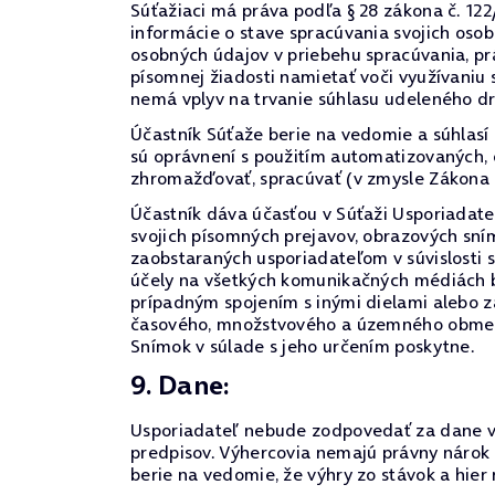
Súťažiaci má práva podľa § 28 zákona č. 122
informácie o stave spracúvania svojich oso
osobných údajov v priebehu spracúvania, prá
písomnej žiadosti namietať voči využívaniu
nemá vplyv na trvanie súhlasu udeleného d
Účastník Súťaže berie na vedomie a súhlasí
sú oprávnení s použitím automatizovaných,
zhromažďovať, spracúvať (v zmysle Zákona 
Účastník dáva účasťou v Súťaži Usporiadate
svojich písomných prejavov, obrazových sn
zaobstaraných usporiadateľom v súvislosti 
účely na všetkých komunikačných médiách be
prípadným spojením s inými dielami alebo z
časového, množstvového a územného obmedze
Snímok v súlade s jeho určením poskytne.
9. Dane:
Usporiadateľ nebude zodpovedať za dane vyp
predpisov. Výhercovia nemajú právny nárok
berie na vedomie, že výhry zo stávok a hie