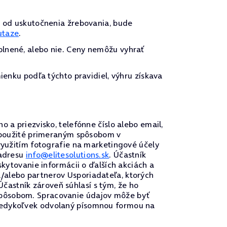
n od uskutočnenia žrebovania, bude
utaze
.
plnené, alebo nie. Ceny nemôžu vyhrať
ienku podľa týchto pravidiel, výhru získava
 a priezvisko, telefónne číslo alebo email,
ť použité primeraným spôsobom v
 využitím fotografie na marketingové účely
 adresu
info@elitesolutions.sk
. Účastník
skytovanie informácii o ďalších akciách a
/alebo partnerov Usporiadateľa, ktorých
astník zároveň súhlasí s tým, že ho
spôsobom. Spracovanie údajov môže byť
 kedykoľvek odvolaný písomnou formou na