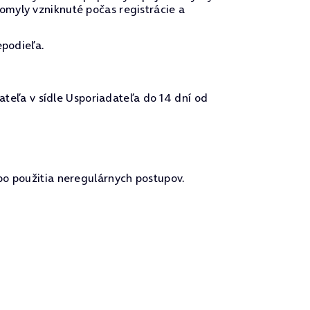
omyly vzniknuté počas registrácie a
epodieľa.
eľa v sídle Usporiadateľa do 14 dní od
bo použitia neregulárnych postupov.