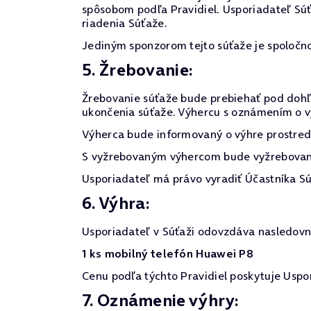
spôsobom podľa Pravidiel. Usporiadateľ Súť
riadenia Súťaže.
Jediným sponzorom tejto súťaže je spoločnos
5. Žrebovanie:
Žrebovanie súťaže bude prebiehať pod dohľ
ukončenia súťaže. Výhercu s oznámením o v
Výherca bude informovaný o výhre prostred
S vyžrebovaným výhercom bude vyžrebovaný
Usporiadateľ má právo vyradiť Účastníka Sú
6. Výhra:
Usporiadateľ v Súťaži odovzdáva nasledovn
1 ks mobilný telefón Huawei P8
Cenu podľa týchto Pravidiel poskytuje Uspo
7. Oznámenie výhry: