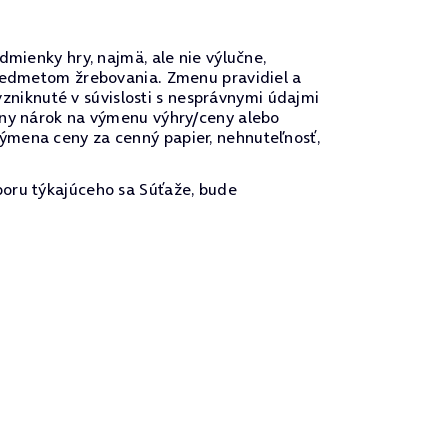
dmienky hry, najmä, ale nie výlučne,
predmetom žrebovania. Zmenu pravidiel a
niknuté v súvislosti s nesprávnymi údajmi
vny nárok na výmenu výhry/ceny alebo
ýmena ceny za cenný papier, nehnuteľnosť,
poru týkajúceho sa Súťaže, bude