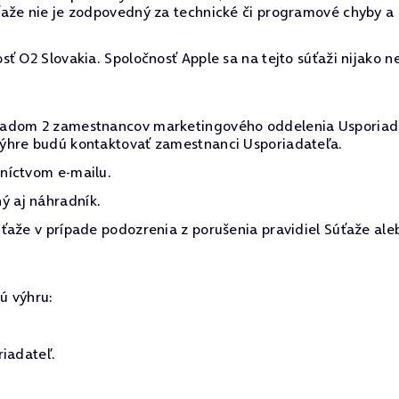
aže nie je zodpovedný za technické či programové chyby a 
ť O2 Slovakia. Spoločnosť Apple sa na tejto súťaži nijako n
adom 2 zamestnancov marketingového oddelenia Usporiadat
ýhre budú kontaktovať zamestnanci Usporiadateľa.
níctvom e-mailu.
 aj náhradník.
ťaže v prípade podozrenia z porušenia pravidiel Súťaže ale
ú výhru:
riadateľ.