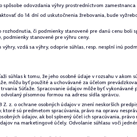
 spôsobe odovzdania výhry prostredníctvom zamestnanca O
aktovať do 14 dní od uskutočnenia žrebovania, bude vyžreb
 rozhodnutia, či podmienky stanovené pre danú cenu boli s
očne, podmienky stanovené pre výhru ceny.
výhry, vzdá sa výhry, odoprie súhlas, resp. nesplní inú podm
aži súhlas k tomu, že jeho osobné údaje v rozsahu v akom sú
ťaže, môžu byť použité a uchovávané za účelom prevádzkovani
u trvania Súťaže. Spracovanie údajov môže byť vykonávané p
odvolaný písomnou formou na adresu sídla správcu.
8 Z. z. o ochrane osobných údajov v znení neskorších predpi
ov, ktoré sú predmetom spracúvania, právo na opravu nespr
 osobných údajov, ak bol splnený účel ich spracúvania, právo
údajov na marketingové účely. Odvolanie súhlasu voči jedn