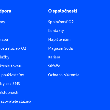
dpora
O spoločnosti
ory
Spoločnosť O2
Kontakty
mapa
Napíšte nám
sti služieb O2
Magazín Sóda
lužby
Kariéra
átenie tovaru
Súťaže
e používateľov
Ochrana súkromia
žby cez SMS
rístupnosti
kazovatele služieb