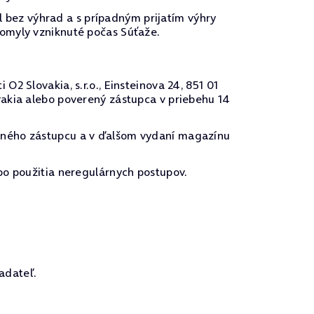
el bez výhrad a s prípadným prijatím výhry
 omyly vzniknuté počas Súťaže.
2 Slovakia, s.r.o., Einsteinova 24, 851 01
vakia alebo poverený zástupca v priebehu 14
eného zástupcu a v ďalšom vydaní magazínu
bo použitia neregulárnych postupov.
adateľ.