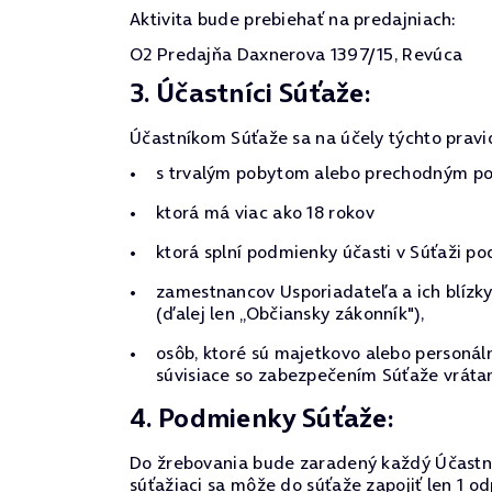
Aktivita bude prebiehať na predajniach:
O2 Predajňa Daxnerova 1397/15, Revúca
3. Účastníci Súťaže:
Účastníkom Súťaže sa na účely týchto pravi
s trvalým pobytom alebo prechodným pob
ktorá má viac ako 18 rokov
ktorá splní podmienky účasti v Súťaži po
zamestnancov Usporiadateľa a ich blízky
(ďalej len „Občiansky zákonník"),
osôb, ktoré sú majetkovo alebo personá
súvisiace so zabezpečením Súťaže vrátan
4. Podmienky Súťaže:
Do žrebovania bude zaradený každý Účastní
súťažiaci sa môže do súťaže zapojiť len 1 