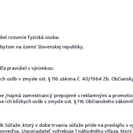
diel rozumie fyzická osoba:
ytom na území Slovenskej republiky,
dľa pravidiel s výnimkou:
ch osôb v zmysle ust. § 116 zákona č. 40/1964 Zb. Občiansk
lne /najmä zamestnanci/ prepojené s reklamnými a promotio
e ich blízkych osôb v zmysle ust. § 116 Občianskeho zákonní
k Súťaže, ktorý v dobe trvania súťaže príde na predajňu s
odpoveďou. Usporiadateľ vyžrebuje 1 náhodného víťaza, ktor