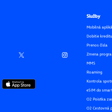
Služby
Mobilná aplik
Dobitie kredit
Prenos čísla
Zmena progr
MMS
Roaming
Kontrola spot
eSIM do smart
O2 Poistka za
O2 Cestovná p