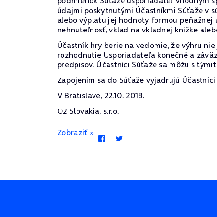
podmienok Súťaže usporiadateľ vhodným spô
údajmi poskytnutými Účastníkmi Súťaže v sú
alebo výplatu jej hodnoty formou peňažnej 
nehnuteľnosť, vklad na vkladnej knižke alebo
Účastník hry berie na vedomie, že výhru ni
rozhodnutie Usporiadateľa konečné a záväz
predpisov. Účastníci Súťaže sa môžu s týmit
Zapojením sa do Súťaže vyjadrujú Účastníci 
V Bratislave, 22.10. 2018.
O2 Slovakia, s.r.o.
Zobraziť »