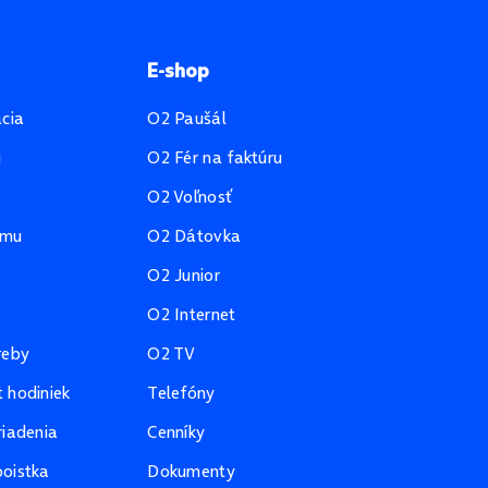
E-shop
ácia
O2 Paušál
u
O2 Fér na faktúru
O2 Voľnosť
amu
O2 Dátovka
O2 Junior
O2 Internet
reby
O2 TV
 hodiniek
Telefóny
riadenia
Cenníky
oistka
Dokumenty