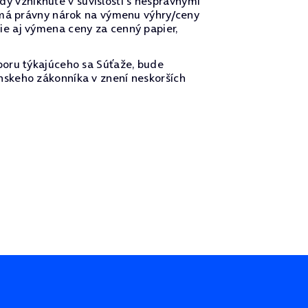
 vzniknuté v súvislosti s nesprávnymi
nemá právny nárok na výmenu výhry/ceny
e aj výmena ceny za cenný papier,
poru týkajúceho sa Súťaže, bude
nskeho zákonníka v znení neskorších