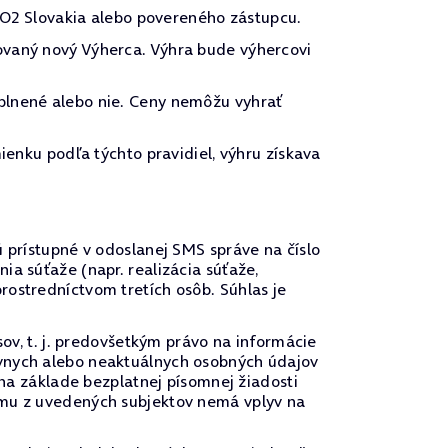
2 Slovakia alebo povereného zástupcu.
ovaný nový Výherca. Výhra bude výhercovi
plnené alebo nie. Ceny nemôžu vyhrať
ienku podľa týchto pravidiel, výhru získava
 prístupné v odoslanej SMS správe na číslo
a súťaže (napr. realizácia súťaže,
rostredníctvom tretích osôb. Súhlas je
sov, t. j. predovšetkým právo na informácie
ávnych alebo neaktuálnych osobných údajov
 na základe bezplatnej písomnej žiadosti
ému z uvedených subjektov nemá vplyv na