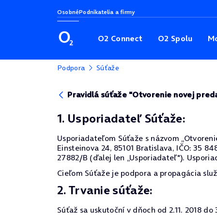
Osobné
Podnikatelia a firmy
O2 Connect
O2 Spolu
Mo
Podpora
Súťaže
Pravidlá súťaže "Otvorenie novej pred
1. Usporiadateľ Súťaže:
Usporiadateľom Súťaže s názvom „Otvorenie n
Einsteinova 24, 85101 Bratislava, IČO: 35 8
27882/B (ďalej len „Usporiadateľ"). Usporiad
Cieľom Súťaže je podpora a propagácia služ
2. Trvanie súťaže:
Súťaž sa uskutoční v dňoch od 2.11. 2018 do 3