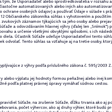
 s tým, že Usporiadateľ alebo sprostredkovatelia v rozsah
 čiastočne automatizovaných alebo iných ako automatizovan
o ochrane osobných údajov) a používať Údaje v súlade s p
§ 12 Občianskeho zákonníka súhlas s vyhotovením a použitím
a zvukových záznamov týkajúcich sa jeho osoby alebo preja
 Súťaže a odovzdávaním hlavnej výhry (ďalej len „Snímok") 
ovahu a určenie všetkými obvyklými spôsobmi, s ich násled
 diela. Účastník Súťaže udeľuje Usporiadateľovi tento súh
dvolať. Tento súhlas sa vzťahuje aj na tretie osoby, ktor
lývajúce z výhry podľa príslušného zákona č. 595/2003 Z.z.
 alebo výplatu jej hodnoty formou peňažnej alebo inej kom
možné podľa platnej právnej úpravy vymáhať súdnou cestou.
ravidiel Súťaže, na zrušenie Súťaže, dĺžku trvania ako aj p
ebovania, počet výhercov, ako aj druhy výhier, ktoré budú 