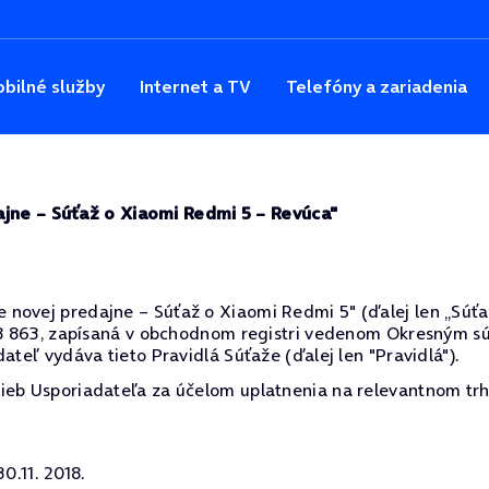
bilné služby
Internet a TV
Telefóny a zariadenia
ajne – Súťaž o Xiaomi Redmi 5 – Revúca"
ovej predajne – Súťaž o Xiaomi Redmi 5" (ďalej len „Súťaž")
48 863, zapísaná v obchodnom registri vedenom Okresným súd
ateľ vydáva tieto Pravidlá Súťaže (ďalej len "Pravidlá").
ieb Usporiadateľa za účelom uplatnenia na relevantnom trh
0.11. 2018.