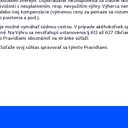
sobom zverejní. Usporiadateľ nezodpovedá za žiadne škody
vislosti s neuplatnením, resp. nevyužitím výhry. Výherca 
alebo inej kompenzácie (výmenou ceny za peniaze sa rozumi
 poistenia a pod.).
e je možné vymáhať súdnou cestou. V prípade akéhokoľvek s
né. Na Výhru sa nevzťahujú ustanovenia § 612 až 627 Občia
o Pravidlami oboznámiť na stránke súťaží.
Súťaže svoj súhlas spravovať sa týmito Pravidlami.