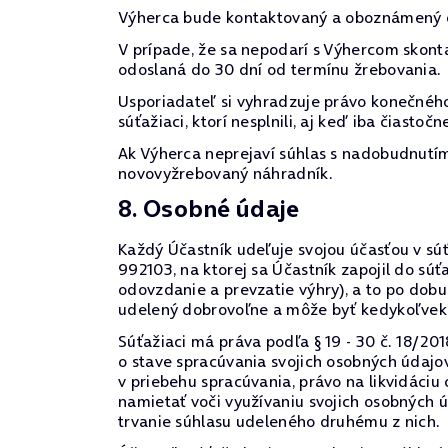
Výherca bude kontaktovaný a oboznámený o
V prípade, že sa nepodarí s Výhercom skont
odoslaná do 30 dní od termínu žrebovania.
Usporiadateľ si vyhradzuje právo konečného
súťažiaci, ktorí nesplnili, aj keď iba čiast
Ak Výherca neprejaví súhlas s nadobudnutím 
novovyžrebovaný náhradník.
8. Osobné údaje
Každý Účastník udeľuje svojou účasťou v súť
992103, na ktorej sa Účastník zapojil do sú
odovzdanie a prevzatie výhry), a to po dob
udelený dobrovoľne a môže byť kedykoľvek 
Súťažiaci má práva podľa § 19 - 30 č. 18/201
o stave spracúvania svojich osobných údaj
v priebehu spracúvania, právo na likvidáciu
namietať voči využívaniu svojich osobných 
trvanie súhlasu udeleného druhému z nich.