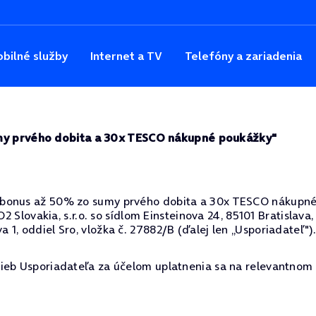
bilné služby
Internet a TV
Telefóny a zariadenia
umy prvého dobita a 30x TESCO nákupné poukážky"
 bonus až 50% zo sumy prvého dobita a 30x TESCO nákupné 
 O2 Slovakia, s.r.o. so sídlom Einsteinova 24, 85101 Bratisla
1, oddiel Sro, vložka č. 27882/B (ďalej len „Usporiadateľ")
ieb Usporiadateľa za účelom uplatnenia sa na relevantnom 