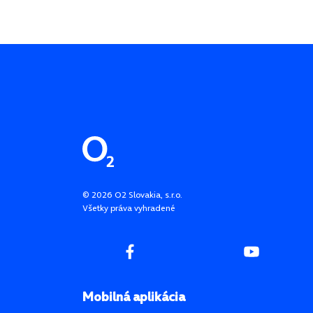
Pätička stránky
©
2026
O2 Slovakia, s.r.o.
Všetky práva vyhradené
Mobilná aplikácia