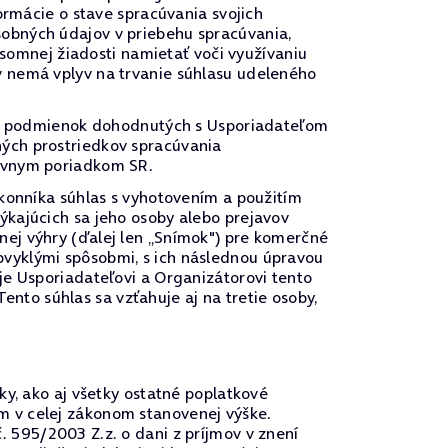
ormácie o stave spracúvania svojich
obných údajov v priebehu spracúvania,
ísomnej žiadosti namietať voči využívaniu
v nemá vplyv na trvanie súhlasu udeleného
u a podmienok dohodnutých s Usporiadateľom
ých prostriedkov spracúvania
rávnym poriadkom SR.
ákonníka súhlas s vyhotovením a použitím
ýkajúcich sa jeho osoby alebo prejavov
ej výhry (ďalej len „Snímok") pre komerčné
vyklými spôsobmi, s ich následnou úpravou
je Usporiadateľovi a Organizátorovi tento
to súhlas sa vzťahuje aj na tretie osoby,
ky, ako aj všetky ostatné poplatkové
m v celej zákonom stanovenej výške.
 595/2003 Z.z. o dani z príjmov v znení