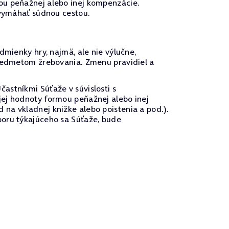
ou peňažnej alebo inej kompenzácie.
 vymáhať súdnou cestou.
dmienky hry, najmä, ale nie výlučne,
predmetom žrebovania. Zmenu pravidiel a
astníkmi Súťaže v súvislosti s
jej hodnoty formou peňažnej alebo inej
na vkladnej knižke alebo poistenia a pod.).
poru týkajúceho sa Súťaže, bude