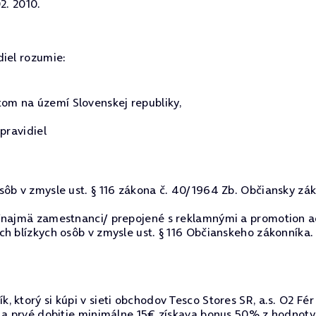
2. 2010.
diel rozumie:
m na území Slovenskej republiky,
pravidiel
ôb v zmysle ust. § 116 zákona č. 40/1964 Zb. Občiansky zák
 /najmä zamestnanci/ prepojené s reklamnými a promotion a
h blízkych osôb v zmysle ust. § 116 Občianskeho zákonníka.
 ktorý si kúpi v sieti obchodov Tesco Stores SR, a.s. O2 F
u a prvé dobitie minimálne 15€ získava bonus 50% z hodnoty