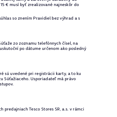
 15 € musí byť zrealizované najneskôr do
súhlas so znením Pravidiel bez výhrad a s
úťaže zo zoznamu telefónnych čísel, na
a uskutoční po dátume určenom ako posledný
 sú uvedené pri registrácii karty, a to ku
zu Súťažiaceho. Usporiadateľ má právo
stupov.
 predajniach Tesco Stores SR, a.s. v rámci