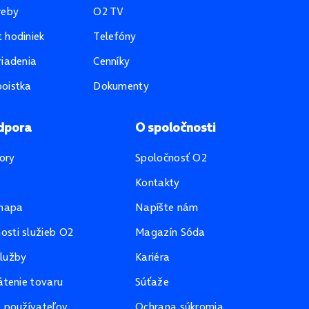
reby
O2 TV
 hodiniek
Telefóny
riadenia
Cenníky
oistka
Dokumenty
dpora
O spoločnosti
ory
Spoločnosť O2
Kontakty
mapa
Napíšte nám
sti služieb O2
Magazín Sóda
lužby
Kariéra
átenie tovaru
Súťaže
e používateľov
Ochrana súkromia