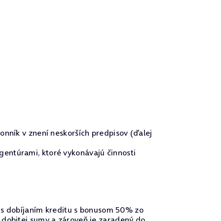
onník v znení neskorších predpisov (ďalej
gentúrami, ktoré vykonávajú činnosti
ér s dobíjaním kreditu s bonusom 50% zo
 dobitej sumy a zároveň je zaradený do