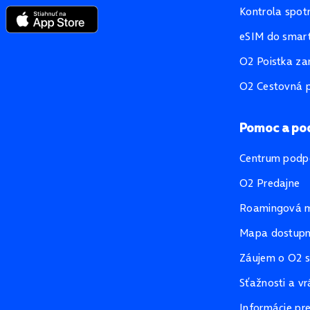
Kontrola spot
eSIM do smart
O2 Poistka za
O2 Cestovná p
Pomoc a po
Centrum podp
O2 Predajne
Roamingová 
Mapa dostupno
Záujem o O2 s
Sťažnosti a vr
Informácie pr