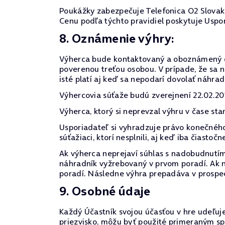
Poukážky zabezpečuje Telefonica O2 Slovak
Cenu podľa týchto pravidiel poskytuje Uspor
8. Oznámenie výhry:
Výherca bude kontaktovaný a oboznámený o 
poverenou treťou osobou. V prípade, že sa 
isté platí aj keď sa nepodarí dovolať náhrad
Výhercovia súťaže budú zverejnení 22.02.2
Výherca, ktorý si neprevzal výhru v čase 
Usporiadateľ si vyhradzuje právo konečného
súťažiaci, ktorí nesplnili, aj keď iba čiasto
Ak výherca neprejaví súhlas s nadobudnutím 
náhradník vyžrebovaný v prvom poradí. Ak n
poradí. Následne výhra prepadáva v prospe
9. Osobné údaje
Každý Účastník svojou účasťou v hre udeľuje
priezvisko, môžu byť použité primeraným s