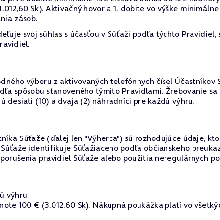
012,60 Sk). Aktivačný hovor a 1. dobite vo výške minimálne
ania zásob.
ľuje svoj súhlas s účasťou v Súťaži podľa týchto Pravidiel, 
avidiel.
ného výberu z aktivovaných telefónnych čísel Účastníkov S
podľa spôsobu stanoveného týmito Pravidlami. Žrebovanie s
 desiati (10) a dvaja (2) náhradníci pre každú výhru.
íka Súťaže (ďalej len "Výherca") sú rozhodujúce údaje, ktoré
 Súťaže identifikuje Súťažiaceho podľa občianskeho preuka
 porušenia pravidiel Súťaže alebo použitia neregulárnych po
ú výhru:
ote 100 € (3.012,60 Sk). Nákupná poukážka platí vo všetkých