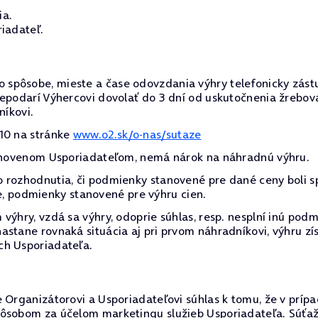
ia.
iadateľ.
spôsobe, mieste a čase odovzdania výhry telefonicky zást
nepodarí Výhercovi dovolať do 3 dní od uskutočnenia žrebov
níkovi.
010 na stránke
www.o2.sk/o-nas/sutaze
stanovenom Usporiadateľom, nemá nárok na náhradnú výhru.
 rozhodnutia, či podmienky stanovené pre dané ceny boli s
čne, podmienky stanovené pre výhru cien.
výhry, vzdá sa výhry, odoprie súhlas, resp. nesplní inú podm
astane rovnaká situácia aj pri prvom náhradníkovi, výhru z
ch Usporiadateľa.
 Organizátorovi a Usporiadateľovi súhlas k tomu, že v príp
pôsobom za účelom marketingu služieb Usporiadateľa. Súťaž