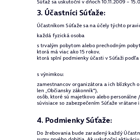
Súťaž sa uskutoční v dňoch 10.11.2009 – 15.0
3. Účastníci Súťaže:
Účastníkom Súťaže sa na účely týchto pravi
každá fyzická osoba
s trvalým pobytom alebo prechodným pobyto
ktorá má viac ako 15 rokov,
ktorá splní podmienky účasti v Súťaži podľa 
s výnimkou:
zamestnancov organizátora a ich blízkych os
len „Občiansky zákonník"),
osôb, ktoré sú majetkovo alebo personálne
súvisiace so zabezpečením Súťaže vrátane ic
4. Podmienky Súťaže:
Do žrebovania bude zaradený každý Účastník,
sumy prvého dobitia. Ak uskutoční aktiváci