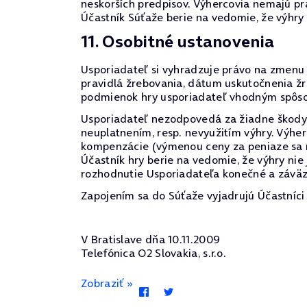
neskorších predpisov. Výhercovia nemajú pr
Účastník Súťaže berie na vedomie, že výhry
11. Osobitné ustanovenia
Usporiadateľ si vyhradzuje právo na zmenu p
pravidlá žrebovania, dátum uskutočnenia žr
podmienok hry usporiadateľ vhodným spôso
Usporiadateľ nezodpovedá za žiadne škody v
neuplatnením, resp. nevyužitím výhry. Výhe
kompenzácie (výmenou ceny za peniaze sa ro
Účastník hry berie na vedomie, že výhry ni
rozhodnutie Usporiadateľa konečné a závä
Zapojením sa do Súťaže vyjadrujú Účastníci 
V Bratislave dňa 10.11.2009
Telefónica O2 Slovakia, s.r.o.
Zobraziť »