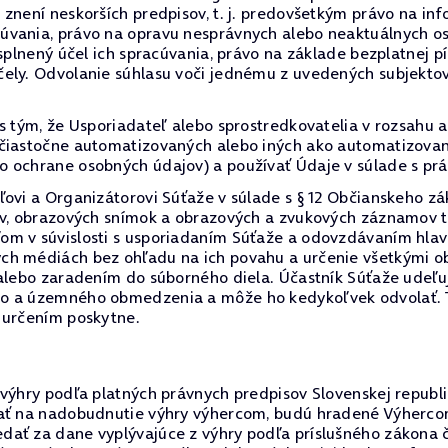
znení neskorších predpisov, t. j. predovšetkým právo na inf
úvania, právo na opravu nesprávnych alebo neaktuálnych os
 splnený účel ich spracúvania, právo na základe bezplatnej p
čely. Odvolanie súhlasu voči jednému z uvedených subjekto
 s tým, že Usporiadateľ alebo sprostredkovatelia v rozsah
 čiastočne automatizovaných alebo iných ako automatizovan
o ochrane osobných údajov) a používať Údaje v súlade s p
ľovi a Organizátorovi Súťaže v súlade s § 12 Občianskeho z
ov, obrazových snímok a obrazových a zvukových záznamov t
m v súvislosti s usporiadaním Súťaže a odovzdávaním hlavn
ch médiách bez ohľadu na ich povahu a určenie všetkými ob
 alebo zaradením do súborného diela. Účastník Súťaže udeľu
o a územného obmedzenia a môže ho kedykoľvek odvolať. Ten
 určením poskytne.
výhry podľa platných právnych predpisov Slovenskej republi
vať na nadobudnutie výhry výhercom, budú hradené Výherco
ať za dane vyplývajúce z výhry podľa príslušného zákona č.