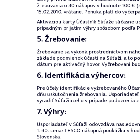
žrebovania o 30 nákupov v hodnote 100 € (3.
15.02.2010, vrátane. Ponuka platí do vyčerp
Aktiváciou karty Účastník Súťaže súčasne ude
prípadným prijatím výhry spôsobom podľa Pr
5. Žrebovanie:
Žrebovanie sa vykoná prostredníctvom náhod
základe podmienok účasti na Súťaži, a to 
dátum pre aktivačný hovor. Vyžrebovaní budú
6. Identifikácia výhercov:
Pre účely identifikácie vyžrebovaného Účastn
dňu uskutočnenia žrebovania. Usporiadateľ
vyradiť Súťažiaceho v prípade podozrenia z
7. Výhry:
Usporiadateľ v Súťaži odovzdáva nasledovn
1.-30. cena: TESCO nákupná poukážka v hodn
Slovenska.