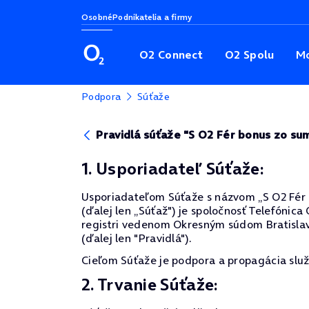
Osobné
Podnikatelia a firmy
O2 Connect
O2 Spolu
Mo
Podpora
Súťaže
Pravidlá súťaže "S O2 Fér bonus zo s
1. Usporiadateľ Súťaže:
Usporiadateľom Súťaže s názvom „S O2 Fér
(ďalej len „Súťaž") je spoločnosť Telefónica
registri vedenom Okresným súdom Bratislava 
(ďalej len "Pravidlá").
Cieľom Súťaže je podpora a propagácia služ
2. Trvanie Súťaže: