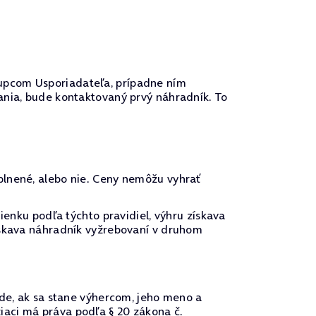
upcom Usporiadateľa, prípadne ním
ania, bude kontaktovaný prvý náhradník. To
plnené, alebo nie. Ceny nemôžu vyhrať
ienku podľa týchto pravidiel, výhru získava
ískava náhradník vyžrebovaní v druhom
ade, ak sa stane výhercom, jeho meno a
iaci má práva podľa § 20 zákona č.