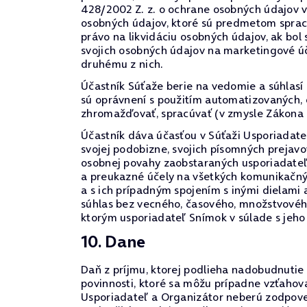
428/2002 Z. z. o ochrane osobných údajov v 
osobných údajov, ktoré sú predmetom sprac
právo na likvidáciu osobných údajov, ak bol
svojich osobných údajov na marketingové ú
druhému z nich.
Účastník Súťaže berie na vedomie a súhlasí
sú oprávnení s použitím automatizovaných,
zhromažďovať, spracúvať (v zmysle Zákona 
Účastník dáva účasťou v Súťaži Usporiadate
svojej podobizne, svojich písomných prejav
osobnej povahy zaobstaraných usporiadateľo
a preukazné účely na všetkých komunikačný
a s ich prípadným spojením s inými dielami
súhlas bez vecného, časového, množstvovéh
ktorým usporiadateľ Snímok v súlade s jeho
10. Dane
Daň z príjmu, ktorej podlieha nadobudnutie 
povinnosti, ktoré sa môžu prípadne vzťaho
Usporiadateľ a Organizátor neberú zodpoved