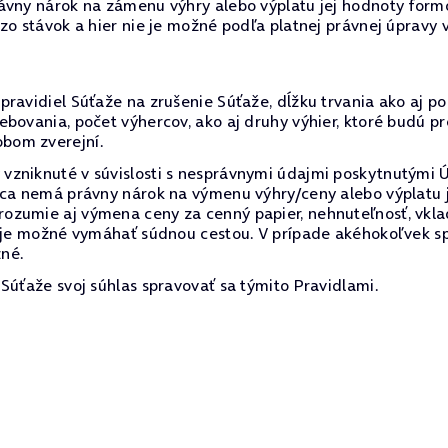
ávny nárok na zámenu výhry alebo výplatu jej hodnoty form
 zo stávok a hier nie je možné podľa platnej právnej úpravy
ravidiel Súťaže na zrušenie Súťaže, dĺžku trvania ako aj po
ebovania, počet výhercov, ako aj druhy výhier, ktoré budú 
bom zverejní.
zniknuté v súvislosti s nesprávnymi údajmi poskytnutými Úč
rca nemá právny nárok na výmenu výhry/ceny alebo výplatu 
zumie aj výmena ceny za cenný papier, nehnuteľnosť, vklad 
e je možné vymáhať súdnou cestou. V prípade akéhokoľvek s
zné.
Súťaže svoj súhlas spravovať sa týmito Pravidlami.