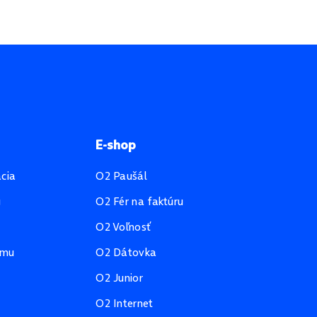
E-shop
ácia
O2 Paušál
u
O2 Fér na faktúru
O2 Voľnosť
amu
O2 Dátovka
O2 Junior
O2 Internet