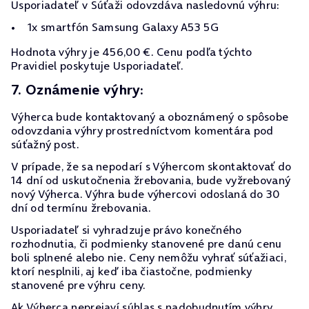
Usporiadateľ v Súťaži odovzdáva nasledovnú výhru:
1x smartfón Samsung Galaxy A53 5G
Hodnota výhry je 456,00 €. Cenu podľa týchto
Pravidiel poskytuje Usporiadateľ.
7. Oznámenie výhry:
Výherca bude kontaktovaný a oboznámený o spôsobe
odovzdania výhry prostredníctvom komentára pod
súťažný post.
V prípade, že sa nepodarí s Výhercom skontaktovať do
14 dní od uskutočnenia žrebovania, bude vyžrebovaný
nový Výherca. Výhra bude výhercovi odoslaná do 30
dní od termínu žrebovania.
Usporiadateľ si vyhradzuje právo konečného
rozhodnutia, či podmienky stanovené pre danú cenu
boli splnené alebo nie. Ceny nemôžu vyhrať súťažiaci,
ktorí nesplnili, aj keď iba čiastočne, podmienky
stanovené pre výhru ceny.
Ak Výherca neprejaví súhlas s nadobudnutím výhry,