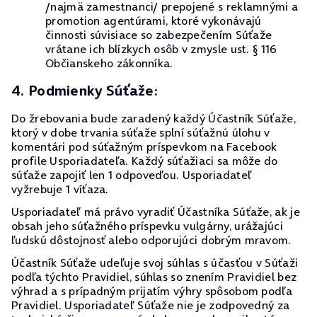
/najmä zamestnanci/ prepojené s reklamnými a
promotion agentúrami, ktoré vykonávajú
činnosti súvisiace so zabezpečením Súťaže
vrátane ich blízkych osôb v zmysle ust. § 116
Občianskeho zákonníka.
4. Podmienky Súťaže:
Do žrebovania bude zaradený každý Účastník Súťaže,
ktorý v dobe trvania súťaže splní súťažnú úlohu v
komentári pod súťažným príspevkom na Facebook
profile Usporiadateľa. Každý súťažiaci sa môže do
súťaže zapojiť len 1 odpoveďou. Usporiadateľ
vyžrebuje 1 víťaza.
Usporiadateľ má právo vyradiť Účastníka Súťaže, ak je
obsah jeho súťažného príspevku vulgárny, urážajúci
ľudskú dôstojnosť alebo odporujúci dobrým mravom.
Účastník Súťaže udeľuje svoj súhlas s účasťou v Súťaži
podľa týchto Pravidiel, súhlas so znením Pravidiel bez
výhrad a s prípadným prijatím výhry spôsobom podľa
Pravidiel. Usporiadateľ Súťaže nie je zodpovedný za