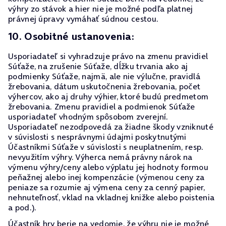
výhry zo stávok a hier nie je možné podľa platnej
právnej úpravy vymáhať súdnou cestou.
10. Osobitné ustanovenia:
Usporiadateľ si vyhradzuje právo na zmenu pravidiel
Súťaže, na zrušenie Súťaže, dĺžku trvania ako aj
podmienky Súťaže, najmä, ale nie výlučne, pravidlá
žrebovania, dátum uskutočnenia žrebovania, počet
výhercov, ako aj druhy výhier, ktoré budú predmetom
žrebovania. Zmenu pravidiel a podmienok Súťaže
usporiadateľ vhodným spôsobom zverejní.
Usporiadateľ nezodpovedá za žiadne škody vzniknuté
v súvislosti s nesprávnymi údajmi poskytnutými
Účastníkmi Súťaže v súvislosti s neuplatnením, resp.
nevyužitím výhry. Výherca nemá právny nárok na
výmenu výhry/ceny alebo výplatu jej hodnoty formou
peňažnej alebo inej kompenzácie (výmenou ceny za
peniaze sa rozumie aj výmena ceny za cenný papier,
nehnuteľnosť, vklad na vkladnej knižke alebo poistenia
a pod.).
Účastník hry berie na vedomie, že výhru nie je možné