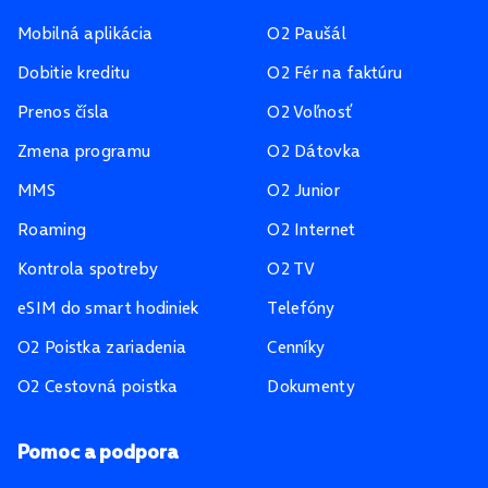
Mobilná aplikácia
O2 Paušál
Dobitie kreditu
O2 Fér na faktúru
Prenos čísla
O2 Voľnosť
Zmena programu
O2 Dátovka
MMS
O2 Junior
Roaming
O2 Internet
Kontrola spotreby
O2 TV
eSIM do smart hodiniek
Telefóny
O2 Poistka zariadenia
Cenníky
O2 Cestovná poistka
Dokumenty
Pomoc a podpora