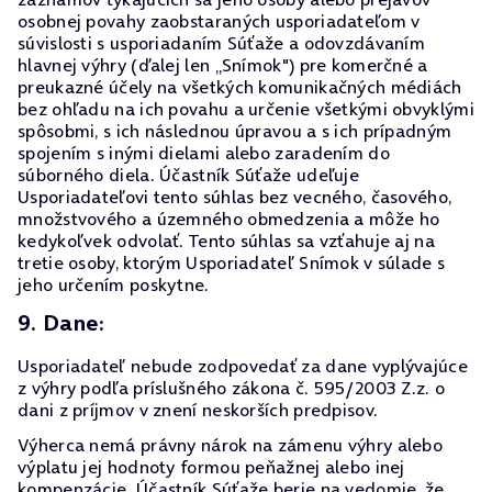
osobnej povahy zaobstaraných usporiadateľom v
súvislosti s usporiadaním Súťaže a odovzdávaním
hlavnej výhry (ďalej len „Snímok") pre komerčné a
preukazné účely na všetkých komunikačných médiách
bez ohľadu na ich povahu a určenie všetkými obvyklými
spôsobmi, s ich následnou úpravou a s ich prípadným
spojením s inými dielami alebo zaradením do
súborného diela. Účastník Súťaže udeľuje
Usporiadateľovi tento súhlas bez vecného, časového,
množstvového a územného obmedzenia a môže ho
kedykoľvek odvolať. Tento súhlas sa vzťahuje aj na
tretie osoby, ktorým Usporiadateľ Snímok v súlade s
jeho určením poskytne.
9. Dane:
Usporiadateľ nebude zodpovedať za dane vyplývajúce
z výhry podľa príslušného zákona č. 595/2003 Z.z. o
dani z príjmov v znení neskorších predpisov.
Výherca nemá právny nárok na zámenu výhry alebo
výplatu jej hodnoty formou peňažnej alebo inej
kompenzácie. Účastník Súťaže berie na vedomie, že