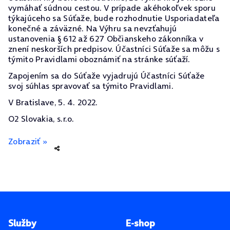
vymáhať súdnou cestou. V prípade akéhokoľvek sporu
týkajúceho sa Súťaže, bude rozhodnutie Usporiadateľa
konečné a záväzné. Na Výhru sa nevzťahujú
ustanovenia § 612 až 627 Občianskeho zákonníka v
znení neskorších predpisov. Účastníci Súťaže sa môžu s
týmito Pravidlami oboznámiť na stránke súťaží.
Zapojením sa do Súťaže vyjadrujú Účastníci Súťaže
svoj súhlas spravovať sa týmito Pravidlami.
V Bratislave, 5. 4. 2022.
O2 Slovakia, s.r.o.
Zobraziť »
Pätička stránky
Služby
E-shop