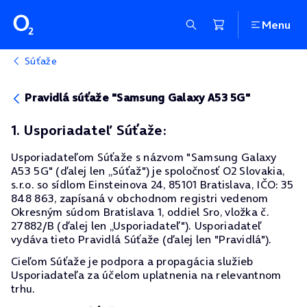
Menu
Súťaže
Pravidlá súťaže "Samsung Galaxy A53 5G"
1. Usporiadateľ Súťaže:
Usporiadateľom Súťaže s názvom "Samsung Galaxy
A53 5G" (ďalej len „Súťaž") je spoločnosť O2 Slovakia,
s.r.o. so sídlom Einsteinova 24, 85101 Bratislava, IČO: 35
848 863, zapísaná v obchodnom registri vedenom
Okresným súdom Bratislava 1, oddiel Sro, vložka č.
27882/B (ďalej len „Usporiadateľ"). Usporiadateľ
vydáva tieto Pravidlá Súťaže (ďalej len "Pravidlá").
Cieľom Súťaže je podpora a propagácia služieb
Usporiadateľa za účelom uplatnenia na relevantnom
trhu.