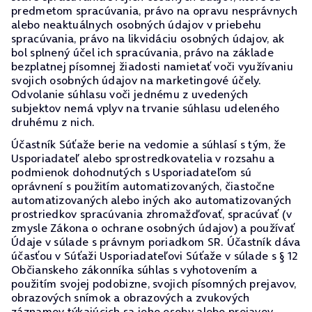
predmetom spracúvania, právo na opravu nesprávnych
alebo neaktuálnych osobných údajov v priebehu
spracúvania, právo na likvidáciu osobných údajov, ak
bol splnený účel ich spracúvania, právo na základe
bezplatnej písomnej žiadosti namietať voči využívaniu
svojich osobných údajov na marketingové účely.
Odvolanie súhlasu voči jednému z uvedených
subjektov nemá vplyv na trvanie súhlasu udeleného
druhému z nich.
Účastník Súťaže berie na vedomie a súhlasí s tým, že
Usporiadateľ alebo sprostredkovatelia v rozsahu a
podmienok dohodnutých s Usporiadateľom sú
oprávnení s použitím automatizovaných, čiastočne
automatizovaných alebo iných ako automatizovaných
prostriedkov spracúvania zhromažďovať, spracúvať (v
zmysle Zákona o ochrane osobných údajov) a používať
Údaje v súlade s právnym poriadkom SR. Účastník dáva
účasťou v Súťaži Usporiadateľovi Súťaže v súlade s § 12
Občianskeho zákonníka súhlas s vyhotovením a
použitím svojej podobizne, svojich písomných prejavov,
obrazových snímok a obrazových a zvukových
záznamov týkajúcich sa jeho osoby alebo prejavov