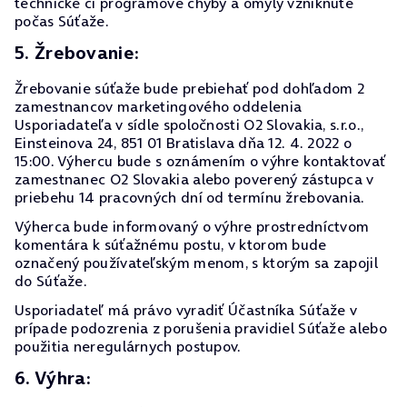
technické či programové chyby a omyly vzniknuté
počas Súťaže.
5. Žrebovanie:
Žrebovanie súťaže bude prebiehať pod dohľadom 2
zamestnancov marketingového oddelenia
Usporiadateľa v sídle spoločnosti O2 Slovakia, s.r.o.,
Einsteinova 24, 851 01 Bratislava dňa 12. 4. 2022 o
15:00. Výhercu bude s oznámením o výhre kontaktovať
zamestnanec O2 Slovakia alebo poverený zástupca v
priebehu 14 pracovných dní od termínu žrebovania.
Výherca bude informovaný o výhre prostredníctvom
komentára k súťažnému postu, v ktorom bude
označený používateľským menom, s ktorým sa zapojil
do Súťaže.
Usporiadateľ má právo vyradiť Účastníka Súťaže v
prípade podozrenia z porušenia pravidiel Súťaže alebo
použitia neregulárnych postupov.
6. Výhra: