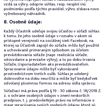
vzdá sa výhry, odoprie súhlas, resp. nesplní inú
podmienku podľa týchto pravidiel, výhru získava novo
vyžrebovaný náhradník.
8. Osobné údaje:
Každý Účastník udeľuje svojou účasťou v súťaži súhlas
k tomu, že jeho osobné údaje v rozsahu v akom sú
prístupné verejnosti na sociálnej sieti Facebook, na
ktorej sa Účastník zapojil do súťaže, môžu byť použité
a uchovávané primeraným spôsobom za účelom
prevádzkovania súťaže (napr. realizácia súťaže,
odovzdanie a prevzatie výhry), a to po dobu trvania
Súťaže, Usporiadateľom ako prevádzkovateľom.
Spracovanie údajov môže byť vykonávané
prostredníctvom tretích osôb. Súhlas je udelený
dobrovoľne na dobu neurčitú a môže byť kedykoľvek
odvolaný písomnou formou na adresu sídla správcu.
Súťažiaci má práva podľa § 19 - 30 zákona č. 18/2018 Z.
z. o ochrane osobných údajov v znení neskorších
predpisov, t. j. predovšetkým právo na informácie o
stave spracúvania svojich osobných údajov, ktoré sú