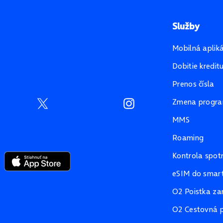
Služby
Mobilná aplik
Dobitie kredit
Prenos čísla
Zmena progr
MMS
Roaming
Kontrola spot
eSIM do smart
O2 Poistka za
O2 Cestovná p