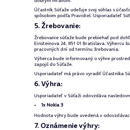
dobrým mravom.
Účastník Súťaže udeľuje svoj súhlas s účasťo
spôsobom podľa Pravidiel. Usporiadateľ Sú
5. Žrebovanie:
Žrebovanie súťaže bude prebiehať pod dohľa
Einsteinova 24, 851 01 Bratislava. Výhercu
pracovných dní od termínu žrebovania.
Výherca bude informovaný o výhre prostre
zapojil do Súťaže.
Usporiadateľ má právo vyradiť Účastníka Sú
6. Výhra:
Usporiadateľ v Súťaži odovzdáva nasledovn
1x Nokia 3
Hodnota výhry bude uvedená v odovzdávacom
7. Oznámenie výhry: