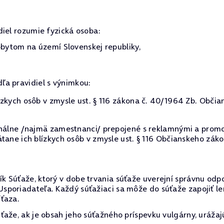
diel rozumie fyzická osoba:
ytom na území Slovenskej republiky,
dľa pravidiel s výnimkou:
zkych osôb v zmysle ust. § 116 zákona č. 40/1964 Zb. Občia
onálne /najmä zamestnanci/ prepojené s reklamnými a promo
tane ich blízkych osôb v zmysle ust. § 116 Občianskeho záko
k Súťaže, ktorý v dobe trvania súťaže uverejní správnu od
sporiadateľa. Každý súťažiaci sa môže do súťaže zapojiť l
ťaza.
aže, ak je obsah jeho súťažného príspevku vulgárny, urážaj