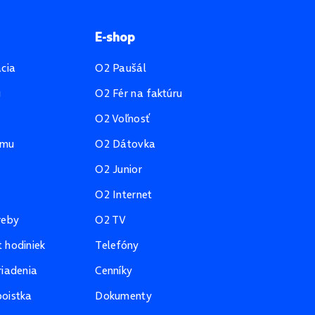
E-shop
ácia
O2 Paušál
u
O2 Fér na faktúru
O2 Voľnosť
amu
O2 Dátovka
O2 Junior
O2 Internet
reby
O2 TV
 hodiniek
Telefóny
riadenia
Cenníky
oistka
Dokumenty