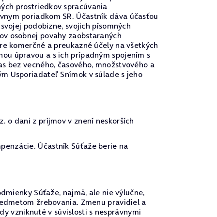
ých prostriedkov spracúvania
rávnym poriadkom SR. Účastník dáva účasťou
 svojej podobizne, svojich písomných
vov osobnej povahy zaobstaraných
pre komerčné a preukazné účely na všetkých
nou úpravou a s ich prípadným spojením s
las bez vecného, časového, množstvového a
ým Usporiadateľ Snímok v súlade s jeho
 o dani z príjmov v znení neskorších
penzácie. Účastník Súťaže berie na
odmienky Súťaže, najmä, ale nie výlučne,
predmetom žrebovania. Zmenu pravidiel a
 vzniknuté v súvislosti s nesprávnymi