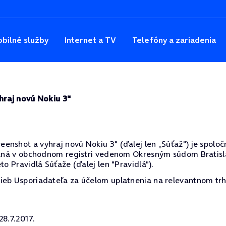
bilné služby
Internet a TV
Telefóny a zariadenia
hraj novú Nokiu 3"
nshot a vyhraj novú Nokiu 3" (ďalej len „Súťaž") je spoločno
saná v obchodnom registri vedenom Okresným súdom Bratislav
to Pravidlá Súťaže (ďalej len "Pravidlá").
ieb Usporiadateľa za účelom uplatnenia na relevantnom trh
28.7.2017.