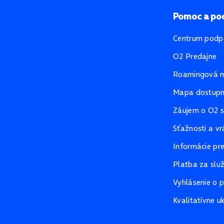
Pomoc a po
Centrum podp
O2 Predajne
Roamingová 
Mapa dostupno
Záujem o O2 s
Sťažnosti a vr
Informácie pr
Platba za slu
Vyhlásenie o p
Kvalitatívne u