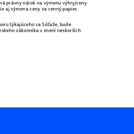
nemá právny nárok na výmenu výhry/ceny
e aj výmena ceny za cenný papier,
poru týkajúceho sa Súťaže, bude
nskeho zákonníka v znení neskorších