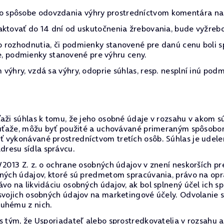
 spôsobe odovzdania výhry prostredníctvom komentára na 
aktovať do 14 dní od uskutočnenia žrebovania, bude vyžreb
 rozhodnutia, či podmienky stanovené pre danú cenu boli s
očne, podmienky stanovené pre výhru ceny.
výhry, vzdá sa výhry, odoprie súhlas, resp. nesplní inú podm
ži súhlas k tomu, že jeho osobné údaje v rozsahu v akom sú 
o súťaže, môžu byť použité a uchovávané primeraným spôsob
ť vykonávané prostredníctvom tretích osôb. Súhlas je udel
resu sídla správcu.
/2013 Z. z. o ochrane osobných údajov v znení neskorších pr
bných údajov, ktoré sú predmetom spracúvania, právo na op
vo na likvidáciu osobných údajov, ak bol splnený účel ich s
 svojich osobných údajov na marketingové účely. Odvolanie
ruhému z nich.
 s tým, že Usporiadateľ alebo sprostredkovatelia v rozsah