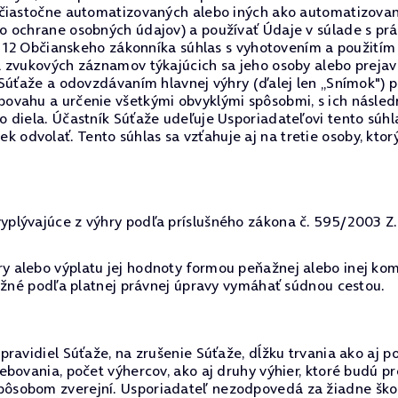
 čiastočne automatizovaných alebo iných ako automatizovan
o ochrane osobných údajov) a používať Údaje v súlade s p
§ 12 Občianskeho zákonníka súhlas s vyhotovením a použitím
a zvukových záznamov týkajúcich sa jeho osoby alebo preja
 Súťaže a odovzdávaním hlavnej výhry (ďalej len „Snímok") 
ovahu a určenie všetkými obvyklými spôsobmi, s ich násled
 diela. Účastník Súťaže udeľuje Usporiadateľovi tento súh
dvolať. Tento súhlas sa vzťahuje aj na tretie osoby, ktor
lývajúce z výhry podľa príslušného zákona č. 595/2003 Z.z.
 alebo výplatu jej hodnoty formou peňažnej alebo inej kom
možné podľa platnej právnej úpravy vymáhať súdnou cestou.
ravidiel Súťaže, na zrušenie Súťaže, dĺžku trvania ako aj p
ebovania, počet výhercov, ako aj druhy výhier, ktoré budú 
sobom zverejní. Usporiadateľ nezodpovedá za žiadne škody