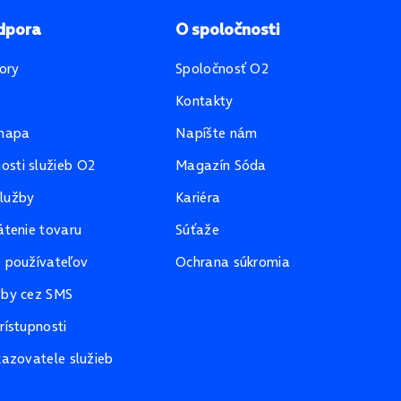
dpora
O spoločnosti
ory
Spoločnosť O2
Kontakty
mapa
Napíšte nám
sti služieb O2
Magazín Sóda
lužby
Kariéra
átenie tovaru
Súťaže
e používateľov
Ochrana súkromia
žby cez SMS
rístupnosti
kazovatele služieb