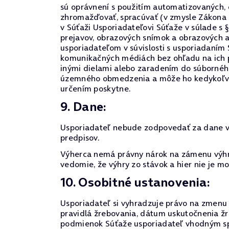
sú oprávnení s použitím automatizovaných,
zhromažďovať, spracúvať (v zmysle Zákona 
v Súťaži Usporiadateľovi Súťaže v súlade s 
prejavov, obrazových snímok a obrazových 
usporiadateľom v súvislosti s usporiadaním
komunikačných médiách bez ohľadu na ich p
inými dielami alebo zaradením do súborného
územného obmedzenia a môže ho kedykoľvek o
určením poskytne.
9. Dane:
Usporiadateľ nebude zodpovedať za dane vyp
predpisov.
Výherca nemá právny nárok na zámenu výhry
vedomie, že výhry zo stávok a hier nie je 
10. Osobitné ustanovenia:
Usporiadateľ si vyhradzuje právo na zmenu p
pravidlá žrebovania, dátum uskutočnenia žr
podmienok Súťaže usporiadateľ vhodným spô