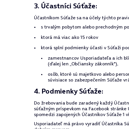
3. Účastníci Súťaže:
Účastníkom Súťaže sa na účely týchto pravi
s trvalým pobytom alebo prechodným pob
ktorá má viac ako 15 rokov
ktorá splní podmienky účasti v Súťaži po
zamestnancov Usporiadateľa a ich blí
(ďalej len „Občiansky zákonník"),
osôb, ktoré sú majetkovo alebo pers
súvisiace so zabezpečením Súťaže vrá
4. Podmienky Súťaže:
Do žrebovania bude zaradený každý Účastní
súťažným príspevkom na Facebook stránke U
spomedzi zapojených Účastníkov Súťaže 1 ví
Usporiadateľ má právo vyradiť Účastníka Súť