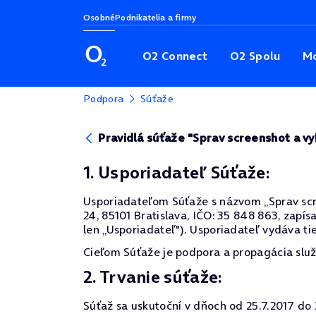
Osobné
Podnikatelia a firmy
O2 Connect
O2 Spolu
Mo
Podpora
Súťaže
Pravidlá súťaže "Sprav screenshot a vy
1. Usporiadateľ Súťaže:
Usporiadateľom Súťaže s názvom „Sprav scree
24, 85101 Bratislava, IČO: 35 848 863, zapí
len „Usporiadateľ"). Usporiadateľ vydáva tie
Cieľom Súťaže je podpora a propagácia služ
2. Trvanie súťaže:
Súťaž sa uskutoční v dňoch od 25.7.2017 do 