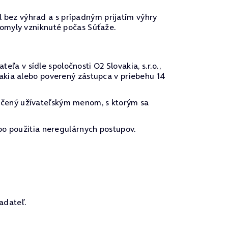
el bez výhrad a s prípadným prijatím výhry
 omyly vzniknuté počas Súťaže.
 v sídle spoločnosti O2 Slovakia, s.r.o.,
akia alebo poverený zástupca v priebehu 14
ačený užívateľským menom, s ktorým sa
bo použitia neregulárnych postupov.
adateľ.