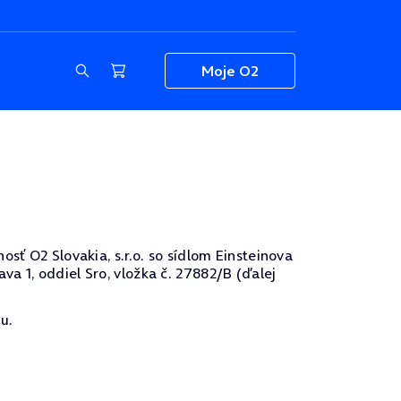
Moje O2
sť O2 Slovakia, s.r.o. so sídlom Einsteinova
a 1, oddiel Sro, vložka č. 27882/B (ďalej
u.