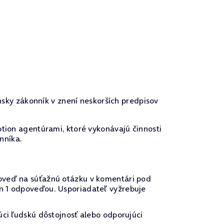
nsky zákonník v znení neskorších predpisov
tion agentúrami, ktoré vykonávajú činnosti
nníka.
poveď na súťažnú otázku v komentári pod
en 1 odpoveďou. Usporiadateľ vyžrebuje
úci ľudskú dôstojnosť alebo odporujúci