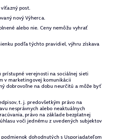
víťazný post.
ovaný nový Výherca.
plnené alebo nie. Ceny nemôžu vyhrať
ienku podľa týchto pravidiel, výhru získava
prístupné verejnosti na sociálnej sieti
om v marketingovej komunikácii
ený dobrovoľne na dobu neurčitú a môže byť
edpisov, t. j. predovšetkým právo na
ravu nesprávnych alebo neaktuálnych
pracúvania, právo na základe bezplatnej
 súhlasu voči jednému z uvedených subjektov
u a podmienok dohodnutých s Usporiadateľom