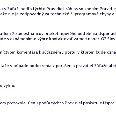
u v Súťaži podľa týchto Pravidiel, súhlas so znením Pravidi
ťaže nie je zodpovedný za technické či programové chyby a
dom 2 zamestnancov marketingového oddelenia Usporiadateľa
 bude s oznámením o výhre kontaktovať zamestnanec O2 Slov
dníctvom komentára k súťažnému postu, v ktorom bude ozn
ťaže v prípade podozrenia z porušenia pravidiel Súťaže ale
ú výhru:
 protokole. Cenu podľa týchto Pravidiel poskytuje Uspori