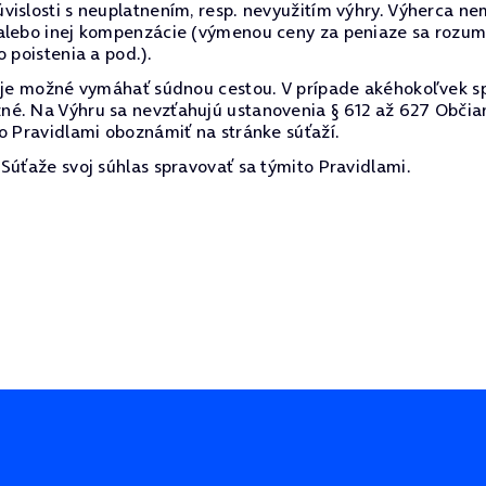
vislosti s neuplatnením, resp. nevyužitím výhry. Výherca 
alebo inej kompenzácie (výmenou ceny za peniaze sa rozumi
 poistenia a pod.).
e je možné vymáhať súdnou cestou. V prípade akéhokoľvek s
né. Na Výhru sa nevzťahujú ustanovenia § 612 až 627 Občia
o Pravidlami oboznámiť na stránke súťaží.
Súťaže svoj súhlas spravovať sa týmito Pravidlami.