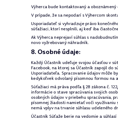
Výherca bude kontaktovaný a oboznámený o
V prípade, že sa nepodarí s Výhercom skont
Usporiadateľ si vyhradzuje právo konečného
súťažiaci, ktorí nesplnili, aj keď iba čiast
Ak Výherca neprejaví súhlas s nadobudnutím 
novo vyžrebovaný náhradník.
8. Osobné údaje:
Každý Účastník udeľuje svojou účasťou v súťa
Facebook, na ktorej sa Účastník zapojil d
Usporiadateľa. Spracovanie údajov môže by
kedykoľvek odvolaný písomnou formou na ad
Súťažiaci má práva podľa § 28 zákona č. 122
informácie o stave spracúvania svojich oso
osobných údajov v priebehu spracúvania, prá
písomnej žiadosti namietať voči využívaniu
nemá vplyv na trvanie súhlasu udeleného d
Účastník Súťaže berie na vedomie a súhlasí