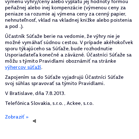
výmenu výhry/ceny alebo výplatu jej hodnoty formou
peňažnej alebo inej kompenzácie (výmenou ceny za
peniaze sa rozumie aj výmena ceny za cenný papier,
nehnuteľnosť, vklad na vkladnej knižke alebo poistenia
a pod .).
Účastník Súťaže berie na vedomie, že výhry nie je
možné vymáhať súdnou cestou. V prípade akéhokoľvek
sporu týkajúceho sa Súťaže, bude rozhodnutie
Usporiadateľa konečné a záväzné. Účastníci Súťaže sa
môžu s týmito Pravidlami oboznámiť na stránke
výhercov súťaží
.
Zapojením sa do Súťaže vyjadrujú Účastníci Súťaže
svoj súhlas spravovať sa týmito Pravidlami.
V Bratislave, dňa 7.8.2013.
Telefónica Slovakia, s.r.o. , Ackee, s.r.o.
Zobraziť »