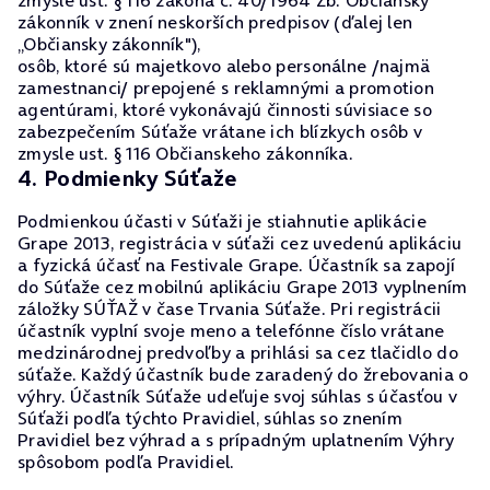
zmysle ust. § 116 zákona č. 40/1964 Zb. Občiansky
zákonník v znení neskorších predpisov (ďalej len
„Občiansky zákonník"),
osôb, ktoré sú majetkovo alebo personálne /najmä
zamestnanci/ prepojené s reklamnými a promotion
agentúrami, ktoré vykonávajú činnosti súvisiace so
zabezpečením Súťaže vrátane ich blízkych osôb v
zmysle ust. § 116 Občianskeho zákonníka.
4. Podmienky Súťaže
Podmienkou účasti v Súťaži je stiahnutie aplikácie
Grape 2013, registrácia v súťaži cez uvedenú aplikáciu
a fyzická účasť na Festivale Grape. Účastník sa zapojí
do Súťaže cez mobilnú aplikáciu Grape 2013 vyplnením
záložky SÚŤAŽ v čase Trvania Súťaže. Pri registrácii
účastník vyplní svoje meno a telefónne číslo vrátane
medzinárodnej predvoľby a prihlási sa cez tlačidlo do
súťaže. Každý účastník bude zaradený do žrebovania o
výhry. Účastník Súťaže udeľuje svoj súhlas s účasťou v
Súťaži podľa týchto Pravidiel, súhlas so znením
Pravidiel bez výhrad a s prípadným uplatnením Výhry
spôsobom podľa Pravidiel.