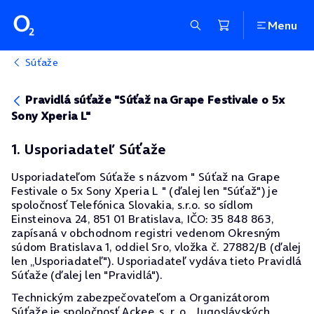
Menu
Súťaže
Pravidlá súťaže "Súťaž na Grape Festivale o 5x
Sony Xperia L"
1. Usporiadateľ Súťaže
Usporiadateľom Súťaže s názvom " Súťaž na Grape
Festivale o 5x Sony Xperia L " (ďalej len "Súťaž") je
spoločnosť Telefónica Slovakia, s.r.o. so sídlom
Einsteinova 24, 851 01 Bratislava, IČO: 35 848 863,
zapísaná v obchodnom registri vedenom Okresným
súdom Bratislava 1, oddiel Sro, vložka č. 27882/B (ďalej
len „Usporiadateľ"). Usporiadateľ vydáva tieto Pravidlá
Súťaže (ďalej len "Pravidlá").
Technickým zabezpečovateľom a Organizátorom
Súťaže je spoločnosť Ackee, s. r. o., Jugoslávských