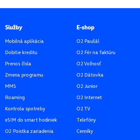
Pätička stránky
Služby
E-shop
Mobilná aplikácia
O2 Paušál
Dobitie kreditu
O2 Fér na faktúru
Prenos čísla
O2 Voľnosť
Zmena programu
O2 Dátovka
MMS
O2 Junior
Roaming
O2 Internet
Kontrola spotreby
O2 TV
eSIM do smart hodiniek
Telefóny
O2 Poistka zariadenia
Cenníky