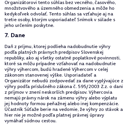
Organizátorovi tento súhlas bez vecného, časového,
množstvového a územného obmedzenia a môže ho
kedykoľvek odvolať. Tento súhlas sa vzťahuje aj na
tretie osoby, ktorým usporiadateľ Snímok v súlade s
jeho určením poskytne.
7. Dane
Daň z príjmu, ktorej podlieha nadobudnutie výhry
podľa platných právnych predpisov Slovenskej
republiky, ako aj všetky ostatné poplatkové povinnosti,
ktoré sa môžu prípadne vzťahovať na nadobudnutie
výhry výhercom, budú hradené Výhercom v celej
zákonom stanovenej výške. Usporiadateľ a
Organizátor nebudú zodpovedať za dane vyplývajúce z
výhry podľa príslušného zákona č. 595/2003 Z.z. o dani
z príjmov v znení neskorších predpisov. Výhercovia
nemajú právny nárok na zámenu výhry alebo výplatu
jej hodnoty formou peňažnej alebo inej kompenzácie.
Účastník Súťaže berie na vedomie, že výhry zo stávok a
hier nie je možné podľa platnej právnej úpravy
vymáhať súdnou cestou.