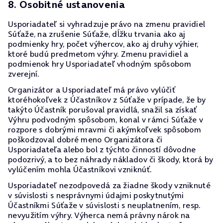
8. Osobitné ustanovenia
Usporiadateľ si vyhradzuje právo na zmenu pravidiel
Súťaže, na zrušenie Súťaže, dĺžku trvania ako aj
podmienky hry, počet výhercov, ako aj druhy výhier,
ktoré budú predmetom výhry. Zmenu pravidiel a
podmienok hry Usporiadateľ vhodným spôsobom
zverejní.
Organizátor a Usporiadateľ má právo vylúčiť
ktoréhokoľvek z Účastníkov z Súťaže v prípade, že by
takýto Účastník porušoval pravidlá, snažil sa získať
Výhru podvodným spôsobom, konal v rámci Súťaže v
rozpore s dobrými mravmi či akýmkoľvek spôsobom
poškodzoval dobré meno Organizátora či
Usporiadateľa alebo bol z týchto činností dôvodne
podozrivý, a to bez náhrady nákladov či škody, ktorá by
vylúčením mohla Účastníkovi vzniknúť.
Usporiadateľ nezodpovedá za žiadne škody vzniknuté
v súvislosti s nesprávnymi údajmi poskytnutými
Účastníkmi Súťaže v súvislosti s neuplatnením, resp.
nevyužitím výhry. Výherca nemá právny nárok na