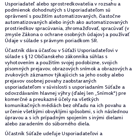
Usporiadateľ alebo sprostredkovatelia v rozsahu a
podmienok dohodnutých s Usporiadateľom sú
oprávnení s použitím automatizovaných, čiastočne
automatizovaných alebo iných ako automatizovaných
prostriedkov spracúvania, zhromažďovať, spracúvať (v
zmysle Zákona o ochrane osobných údajov) a používať
Údaje v súlade s právnym poriadkom SR.
Účastník dáva účasťou v Súťaži Usporiadateľovi v
súlade s § 12 Občianskeho zákonníka súhlas s
vyhotovením a použitím svojej podobizne, svojich
písomných prejavov, obrazových snímok a obrazových a
zvukových záznamov týkajúcich sa jeho osoby alebo
prejavov osobnej povahy zaobstaraných
usporiadateľom v súvislosti s usporiadaním Súťaže a
odovzdávaním hlavnej výhry (ďalej len „Snímok") pre
komerčné a preukazné účely na všetkých
komunikačných médiách bez ohľadu na ich povahu a
určenie všetkými obvyklými spôsobmi, s ich následnou
úpravou a s ich prípadným spojením s inými dielami
alebo zaradením do súborného diela.
Účastník Súťaže udeľuje Usporiadateľovi a