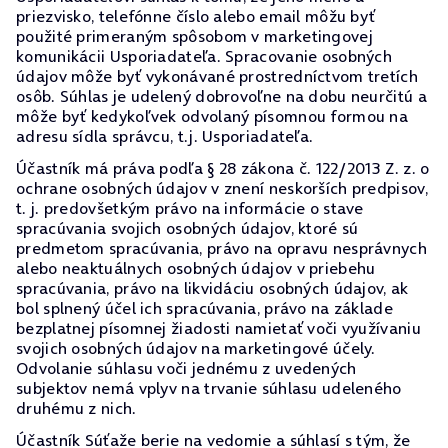
priezvisko, telefónne číslo alebo email môžu byť
použité primeraným spôsobom v marketingovej
komunikácii Usporiadateľa. Spracovanie osobných
údajov môže byť vykonávané prostredníctvom tretích
osôb. Súhlas je udelený dobrovoľne na dobu neurčitú a
môže byť kedykoľvek odvolaný písomnou formou na
adresu sídla správcu, t.j. Usporiadateľa.
Účastník má práva podľa § 28 zákona č. 122/2013 Z. z. o
ochrane osobných údajov v znení neskorších predpisov,
t. j. predovšetkým právo na informácie o stave
spracúvania svojich osobných údajov, ktoré sú
predmetom spracúvania, právo na opravu nesprávnych
alebo neaktuálnych osobných údajov v priebehu
spracúvania, právo na likvidáciu osobných údajov, ak
bol splnený účel ich spracúvania, právo na základe
bezplatnej písomnej žiadosti namietať voči využívaniu
svojich osobných údajov na marketingové účely.
Odvolanie súhlasu voči jednému z uvedených
subjektov nemá vplyv na trvanie súhlasu udeleného
druhému z nich.
Účastník Súťaže berie na vedomie a súhlasí s tým, že