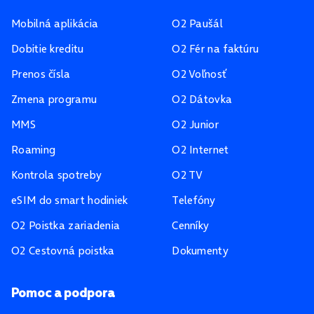
Mobilná aplikácia
O2 Paušál
Dobitie kreditu
O2 Fér na faktúru
Prenos čísla
O2 Voľnosť
Zmena programu
O2 Dátovka
MMS
O2 Junior
Roaming
O2 Internet
Kontrola spotreby
O2 TV
eSIM do smart hodiniek
Telefóny
O2 Poistka zariadenia
Cenníky
O2 Cestovná poistka
Dokumenty
Pomoc a podpora