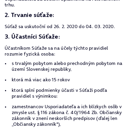
trhu.
2. Trvanie súťaže:
Súťaž sa uskutoční od 26. 2. 2020 do 04. 03. 2020.
3. Účastníci Súťaže:
Účastníkom Súťaže sa na účely týchto pravidiel
rozumie fyzická osoba:
s trvalým pobytom alebo prechodným pobytom na
území Slovenskej republiky,
ktorá má viac ako 15 rokov
ktorá splní podmienky účasti v Súťaži podľa
pravidiel s výnimkou:
zamestnancov Usporiadateľa a ich blízkych osôb v
zmysle ust. § 116 zákona č. 40/1964 Zb. Občiansky
zákonník v znení neskorších predpisov (ďalej len
„Občiansky zákonník"),