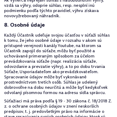
Ak Výherca neprejaví súhlas s nadobudnutím výhry,
vzdá sa výhry, odoprie súhlas, resp. nesplní inú
podmienku podľa týchto pravidiel, výhru získava
novovyžrebovaný náhradník.
8. Osobné údaje
Každý Účastník udeľuje svojou účasťou v súťaži súhlas
k tomu, že jeho osobné údaje v rozsahu v akom sú
prístupné verejnosti kanály Youtube, na ktorom sa
Účastník zapojil do súťaže, môžu byť použité a
uchovávané primeraným spôsobom za účelom
prevádzkovania súťaže (napr. realizácia súťaže,
odovzdanie a prevzatie výhry), a to po dobu trvania
Súťaže, Usporiadateľom ako prevádzkovateľom.
Spracovanie údajov môže byť vykonávané
prostredníctvom tretích osôb. Súhlas je udelený
dobrovoľne na dobu neurčitú a môže byť kedykoľvek
odvolaný písomnou formou na adresu sídla správcu.
Súťažiaci má práva podľa § 19 - 30 zákona č. 18/2018 Z.
z. o ochrane osobných údajov v znení neskorších
predpisov, t. j. predovšetkým právo na informácie o
stave spracúvania svojich osobných údajov, ktoré sú