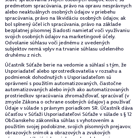
predmetom spracúvania, právo na opravu nesprávnych
alebo neaktuálnych osobných údajov v priebehu
spracúvania, právo na likvidáciu osobných údajov, ak
bol splnený účel ich spracúvania, právo na základe
bezplatnej písomnej žiadosti namietať voči využívaniu
svojich osobných údajov na marketingové účely.
Odvolanie súhlasu voči jednému z uvedených
subjektov nemá vplyv na trvanie súhlasu udeleného
druhému z nich.
Účastník Súťaže berie na vedomie a súhlasí s tým, že
Usporiadateľ alebo sprostredkovatelia v rozsahu a
podmienok dohodnutých s Usporiadateľom sú
oprávnení s použitím automatizovaných, čiastočne
automatizovaných alebo iných ako automatizovaných
prostriedkov spracúvania zhromažďovať, spracúvať (v
zmysle Zákona o ochrane osobných údajov) a používať
Údaje v súlade s právnym poriadkom SR. Účastník dáva
účasťou v Súťaži Usporiadateľovi Súťaže v súlade s § 12
Občianskeho zákonníka súhlas s vyhotovením a
použitím svojej podobizne, svojich písomných prejavov,
obrazových snímok a obrazových a zvukových