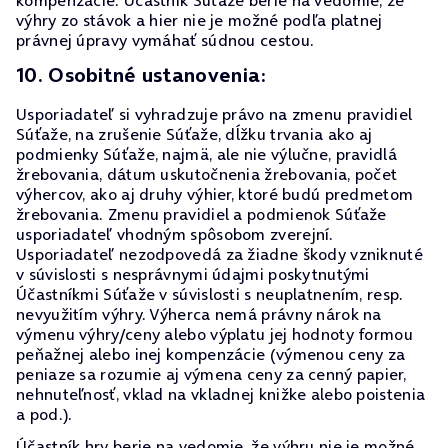
kompenzácie. Účastník Súťaže berie na vedomie, že
výhry zo stávok a hier nie je možné podľa platnej
právnej úpravy vymáhať súdnou cestou.
10. Osobitné ustanovenia:
Usporiadateľ si vyhradzuje právo na zmenu pravidiel
Súťaže, na zrušenie Súťaže, dĺžku trvania ako aj
podmienky Súťaže, najmä, ale nie výlučne, pravidlá
žrebovania, dátum uskutočnenia žrebovania, počet
výhercov, ako aj druhy výhier, ktoré budú predmetom
žrebovania. Zmenu pravidiel a podmienok Súťaže
usporiadateľ vhodným spôsobom zverejní.
Usporiadateľ nezodpovedá za žiadne škody vzniknuté
v súvislosti s nesprávnymi údajmi poskytnutými
Účastníkmi Súťaže v súvislosti s neuplatnením, resp.
nevyužitím výhry. Výherca nemá právny nárok na
výmenu výhry/ceny alebo výplatu jej hodnoty formou
peňažnej alebo inej kompenzácie (výmenou ceny za
peniaze sa rozumie aj výmena ceny za cenný papier,
nehnuteľnosť, vklad na vkladnej knižke alebo poistenia
a pod.).
Účastník hry berie na vedomie, že výhru nie je možné