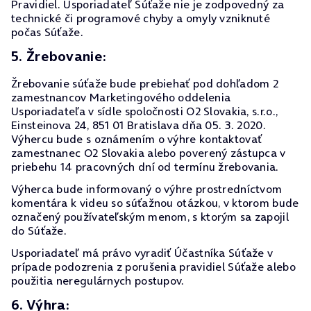
Pravidiel. Usporiadateľ Súťaže nie je zodpovedný za
technické či programové chyby a omyly vzniknuté
počas Súťaže.
5. Žrebovanie:
Žrebovanie súťaže bude prebiehať pod dohľadom 2
zamestnancov Marketingového oddelenia
Usporiadateľa v sídle spoločnosti O2 Slovakia, s.r.o.,
Einsteinova 24, 851 01 Bratislava dňa 05. 3. 2020.
Výhercu bude s oznámením o výhre kontaktovať
zamestnanec O2 Slovakia alebo poverený zástupca v
priebehu 14 pracovných dní od termínu žrebovania.
Výherca bude informovaný o výhre prostredníctvom
komentára k videu so súťažnou otázkou, v ktorom bude
označený používateľským menom, s ktorým sa zapojil
do Súťaže.
Usporiadateľ má právo vyradiť Účastníka Súťaže v
prípade podozrenia z porušenia pravidiel Súťaže alebo
použitia neregulárnych postupov.
6. Výhra: