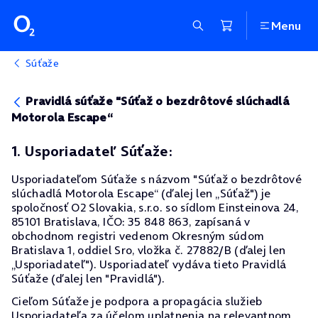
Menu
Súťaže
Pravidlá súťaže "Súťaž o bezdrôtové slúchadlá
Motorola Escape“
1. Usporiadateľ Súťaže:
Usporiadateľom Súťaže s názvom "Súťaž o bezdrôtové
slúchadlá Motorola Escape“ (ďalej len „Súťaž") je
spoločnosť O2 Slovakia, s.r.o. so sídlom Einsteinova 24,
85101 Bratislava, IČO: 35 848 863, zapísaná v
obchodnom registri vedenom Okresným súdom
Bratislava 1, oddiel Sro, vložka č. 27882/B (ďalej len
„Usporiadateľ"). Usporiadateľ vydáva tieto Pravidlá
Súťaže (ďalej len "Pravidlá").
Cieľom Súťaže je podpora a propagácia služieb
Usporiadateľa za účelom uplatnenia na relevantnom