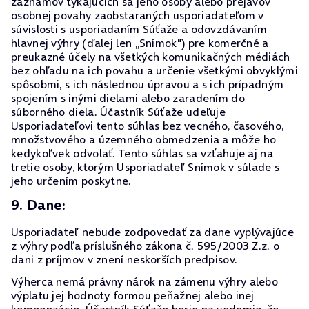
záznamov týkajúcich sa jeho osoby alebo prejavov
osobnej povahy zaobstaraných usporiadateľom v
súvislosti s usporiadaním Súťaže a odovzdávaním
hlavnej výhry (ďalej len „Snímok") pre komerčné a
preukazné účely na všetkých komunikačných médiách
bez ohľadu na ich povahu a určenie všetkými obvyklými
spôsobmi, s ich následnou úpravou a s ich prípadným
spojením s inými dielami alebo zaradením do
súborného diela. Účastník Súťaže udeľuje
Usporiadateľovi tento súhlas bez vecného, časového,
množstvového a územného obmedzenia a môže ho
kedykoľvek odvolať. Tento súhlas sa vzťahuje aj na
tretie osoby, ktorým Usporiadateľ Snímok v súlade s
jeho určením poskytne.
9. Dane:
Usporiadateľ nebude zodpovedať za dane vyplývajúce
z výhry podľa príslušného zákona č. 595/2003 Z.z. o
dani z príjmov v znení neskorších predpisov.
Výherca nemá právny nárok na zámenu výhry alebo
výplatu jej hodnoty formou peňažnej alebo inej