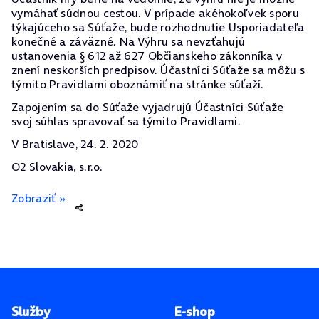
vymáhať súdnou cestou. V prípade akéhokoľvek sporu
týkajúceho sa Súťaže, bude rozhodnutie Usporiadateľa
konečné a záväzné. Na Výhru sa nevzťahujú
ustanovenia § 612 až 627 Občianskeho zákonníka v
znení neskorších predpisov. Účastníci Súťaže sa môžu s
týmito Pravidlami oboznámiť na stránke súťaží.
Zapojením sa do Súťaže vyjadrujú Účastníci Súťaže
svoj súhlas spravovať sa týmito Pravidlami.
V Bratislave, 24. 2. 2020
O2 Slovakia, s.r.o.
Zobraziť »
Pätička stránky
Služby
E-shop