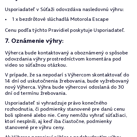
Usporiadateľ v Súťaži odovzdáva nasledovnú výhru:
1 x bezdrôtové slúchadlá Motorola Escape
Cenu podľa týchto Pravidiel poskytuje Usporiadateľ.
7. Oznámenie výhry:
Výherca bude kontaktovaný a oboznámený o spôsobe
odovzdania výhry prostredníctvom komentára pod
video so súťažnou otázkou.
V prípade, že sa nepodarí s Výhercom skontaktovať do
14 dní od uskutočnenia žrebovania, bude vyžrebovaný
nový Výherca. Výhra bude výhercovi odoslaná do 30
dní od termínu žrebovania.
Usporiadateľ si vyhradzuje právo konečného
rozhodnutia, či podmienky stanovené pre danú cenu
boli splnené alebo nie. Ceny nemôžu vyhrať súťažiaci,
ktorí nesplnili, aj keď iba čiastočne, podmienky
stanovené pre výhru ceny.