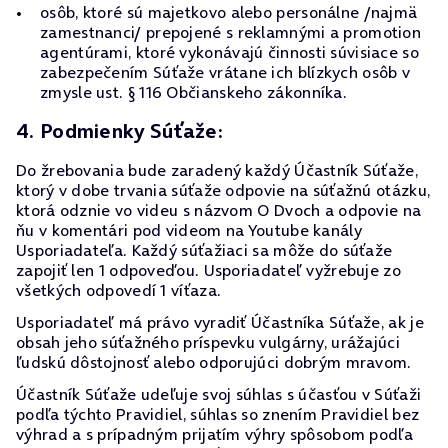
osôb, ktoré sú majetkovo alebo personálne /najmä
zamestnanci/ prepojené s reklamnými a promotion
agentúrami, ktoré vykonávajú činnosti súvisiace so
zabezpečením Súťaže vrátane ich blízkych osôb v
zmysle ust. § 116 Občianskeho zákonníka.
4. Podmienky Súťaže:
Do žrebovania bude zaradený každý Účastník Súťaže,
ktorý v dobe trvania súťaže odpovie na súťažnú otázku,
ktorá odznie vo videu s názvom O Dvoch a odpovie na
ňu v komentári pod videom na Youtube kanály
Usporiadateľa. Každý súťažiaci sa môže do súťaže
zapojiť len 1 odpoveďou. Usporiadateľ vyžrebuje zo
všetkých odpovedí 1 víťaza.
Usporiadateľ má právo vyradiť Účastníka Súťaže, ak je
obsah jeho súťažného príspevku vulgárny, urážajúci
ľudskú dôstojnosť alebo odporujúci dobrým mravom.
Účastník Súťaže udeľuje svoj súhlas s účasťou v Súťaži
podľa týchto Pravidiel, súhlas so znením Pravidiel bez
výhrad a s prípadným prijatím výhry spôsobom podľa