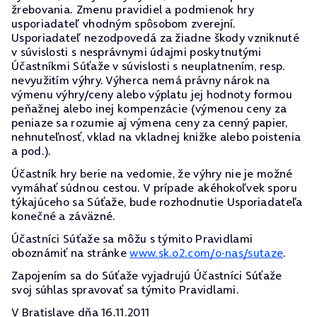
žrebovania. Zmenu pravidiel a podmienok hry
usporiadateľ vhodným spôsobom zverejní.
Usporiadateľ nezodpovedá za žiadne škody vzniknuté
v súvislosti s nesprávnymi údajmi poskytnutými
Účastníkmi Súťaže v súvislosti s neuplatnením, resp.
nevyužitím výhry. Výherca nemá právny nárok na
výmenu výhry/ceny alebo výplatu jej hodnoty formou
peňažnej alebo inej kompenzácie (výmenou ceny za
peniaze sa rozumie aj výmena ceny za cenný papier,
nehnuteľnosť, vklad na vkladnej knižke alebo poistenia
a pod.).
Účastník hry berie na vedomie, že výhry nie je možné
vymáhať súdnou cestou. V prípade akéhokoľvek sporu
týkajúceho sa Súťaže, bude rozhodnutie Usporiadateľa
konečné a záväzné.
Účastníci Súťaže sa môžu s týmito Pravidlami
oboznámiť na stránke
www.sk.o2.com/o-nas/sutaze
.
Zapojením sa do Súťaže vyjadrujú Účastníci Súťaže
svoj súhlas spravovať sa týmito Pravidlami.
V Bratislave dňa 16.11.2011