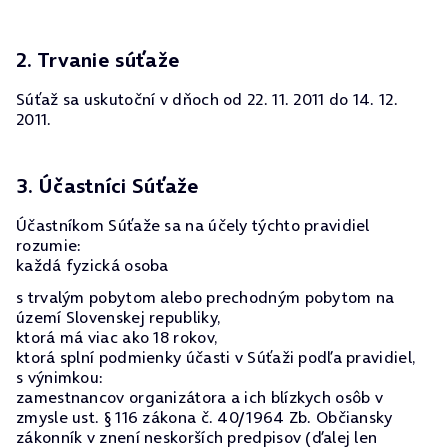
2. Trvanie súťaže
Súťaž sa uskutoční v dňoch od 22. 11. 2011 do 14. 12.
2011.
3. Účastníci Súťaže
Účastníkom Súťaže sa na účely týchto pravidiel
rozumie:
každá fyzická osoba
s trvalým pobytom alebo prechodným pobytom na
území Slovenskej republiky,
ktorá má viac ako 18 rokov,
ktorá splní podmienky účasti v Súťaži podľa pravidiel,
s výnimkou:
zamestnancov organizátora a ich blízkych osôb v
zmysle ust. § 116 zákona č. 40/1964 Zb. Občiansky
zákonník v znení neskorších predpisov (ďalej len