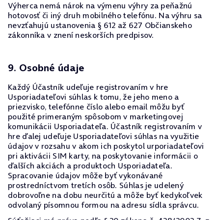
Výherca nemá nárok na výmenu výhry za peňažnú
hotovosť či iný druh mobilného telefónu. Na výhru sa
nevzťahujú ustanovenia § 612 až 627 Občianskeho
zákonníka v znení neskorších predpisov.
9. Osobné údaje
Každý Účastník udeľuje registrovaním v hre
Usporiadateľovi súhlas k tomu, že jeho meno a
priezvisko, telefónne číslo alebo email môžu byť
použité primeraným spôsobom v marketingovej
komunikácii Usporiadateľa. Účastník registrovaním v
hre ďalej udeľuje Usporiadateľovi súhlas na využitie
údajov v rozsahu v akom ich poskytol urporiadateľovi
pri aktivácii SIM karty, na poskytovanie informácii o
ďalších akciách a produktoch Usporiadateľa.
Spracovanie údajov môže byť vykonávané
prostredníctvom tretích osôb. Súhlas je udelený
dobrovoľne na dobu neurčitú a môže byť kedykoľvek
odvolaný písomnou formou na adresu sídla správcu.