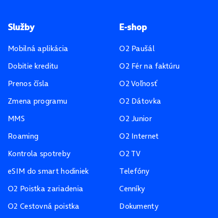
Pätička stránky
Služby
E-shop
Mobilná aplikácia
O2 Paušál
Dobitie kreditu
O2 Fér na faktúru
Prenos čísla
O2 Voľnosť
Zmena programu
O2 Dátovka
MMS
O2 Junior
Roaming
O2 Internet
Kontrola spotreby
O2 TV
eSIM do smart hodiniek
Telefóny
O2 Poistka zariadenia
Cenníky
O2 Cestovná poistka
Dokumenty