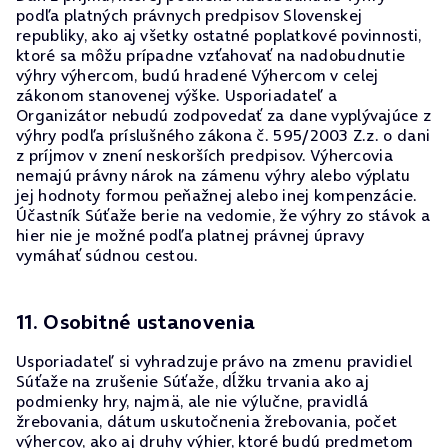
podľa platných právnych predpisov Slovenskej
republiky, ako aj všetky ostatné poplatkové povinnosti,
ktoré sa môžu prípadne vzťahovať na nadobudnutie
výhry výhercom, budú hradené Výhercom v celej
zákonom stanovenej výške. Usporiadateľ a
Organizátor nebudú zodpovedať za dane vyplývajúce z
výhry podľa príslušného zákona č. 595/2003 Z.z. o dani
z príjmov v znení neskorších predpisov. Výhercovia
nemajú právny nárok na zámenu výhry alebo výplatu
jej hodnoty formou peňažnej alebo inej kompenzácie.
Účastník Súťaže berie na vedomie, že výhry zo stávok a
hier nie je možné podľa platnej právnej úpravy
vymáhať súdnou cestou.
11. Osobitné ustanovenia
Usporiadateľ si vyhradzuje právo na zmenu pravidiel
Súťaže na zrušenie Súťaže, dĺžku trvania ako aj
podmienky hry, najmä, ale nie výlučne, pravidlá
žrebovania, dátum uskutočnenia žrebovania, počet
výhercov, ako aj druhy výhier, ktoré budú predmetom