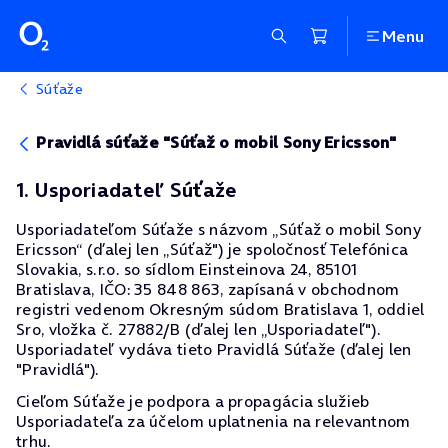
Menu
Súťaže
Pravidlá súťaže "Súťaž o mobil Sony Ericsson"
1. Usporiadateľ Súťaže
Usporiadateľom Súťaže s názvom „Súťaž o mobil Sony
Ericsson“ (ďalej len „Súťaž") je spoločnosť Telefónica
Slovakia, s.r.o. so sídlom Einsteinova 24, 85101
Bratislava, IČO: 35 848 863, zapísaná v obchodnom
registri vedenom Okresným súdom Bratislava 1, oddiel
Sro, vložka č. 27882/B (ďalej len „Usporiadateľ").
Usporiadateľ vydáva tieto Pravidlá Súťaže (ďalej len
"Pravidlá").
Cieľom Súťaže je podpora a propagácia služieb
Usporiadateľa za účelom uplatnenia na relevantnom
trhu.