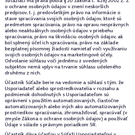
Súťažiaci má práva podľa § 20 zákona č. 428/2002 Z. z.
o ochrane osobných údajov v znení neskorších
predpisov, t. j. predovšetkým právo na informácie o
stave spracúvania svojich osobných údajov, ktoré sú
predmetom spracúvania, právo na opravu nesprávnych
alebo neaktuálnych osobných údajov v priebehu
spracúvania, právo na likvidáciu osobných údajov, ak
bol splnený účel ich spracúvania, právo na základe
bezplatnej písomnej žiadosti namietať voči využívaniu
svojich osobných údajov na marketingové účely.
Odvolanie súhlasu voči jednému z uvedených
subjektov nemá vplyv na trvanie súhlasu udeleného
druhému z nich.
Účastník Súťaže berie na vedomie a súhlasí s tým, že
Usporiadateľ alebo sprostredkovatelia v rozsahu a
podmienok dohodnutých s Usporiadateľom sú
oprávnení s použitím automatizovaných, čiastočne
automatizovaných alebo iných ako automatizovaných
prostriedkov spracúvania, zhromažďovať, spracúvať (v
zmysle Zákona o ochrane osobných údajov) a používať
Údaje v súlade s právnym poriadkom SR.
Účastník dáva účasťou v Súťaži Usporiadateľovi v