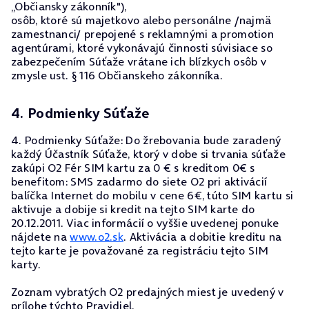
„Občiansky zákonník"),
osôb, ktoré sú majetkovo alebo personálne /najmä
zamestnanci/ prepojené s reklamnými a promotion
agentúrami, ktoré vykonávajú činnosti súvisiace so
zabezpečením Súťaže vrátane ich blízkych osôb v
zmysle ust. § 116 Občianskeho zákonníka.
4. Podmienky Súťaže
4. Podmienky Súťaže: Do žrebovania bude zaradený
každý Účastník Súťaže, ktorý v dobe si trvania súťaže
zakúpi O2 Fér SIM kartu za 0 € s kreditom 0€ s
benefitom: SMS zadarmo do siete O2 pri aktivácií
balíčka Internet do mobilu v cene 6€, túto SIM kartu si
aktivuje a dobije si kredit na tejto SIM karte do
20.12.2011. Viac informácií o vyššie uvedenej ponuke
nájdete na
www.o2.sk
. Aktivácia a dobitie kreditu na
tejto karte je považované za registráciu tejto SIM
karty.
Zoznam vybratých O2 predajných miest je uvedený v
prílohe týchto Pravidiel.