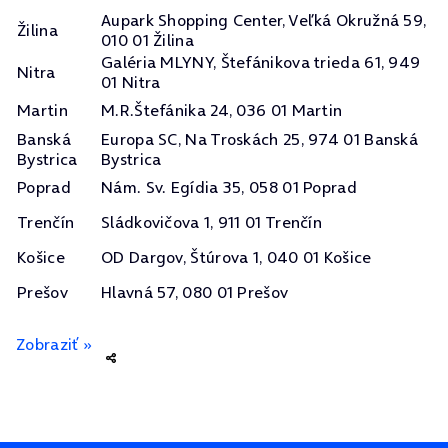
Aupark Shopping Center, Veľká Okružná 59,
Žilina
010 01 Žilina
Galéria MLYNY, Štefánikova trieda 61, 949
Nitra
01 Nitra
Martin
M.R.Štefánika 24, 036 01 Martin
Banská
Europa SC, Na Troskách 25, 974 01 Banská
Bystrica
Bystrica
Poprad
Nám. Sv. Egídia 35, 058 01 Poprad
Trenčín
Sládkovičova 1, 911 01 Trenčín
Košice
OD Dargov, Štúrova 1, 040 01 Košice
Prešov
Hlavná 57, 080 01 Prešov
Zobraziť »