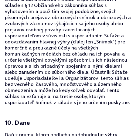
súlade s § 12 Občianskeho zákonníka súhlas s
vyhotovením a použitím svojej podobizne, svojich
písomných prejavov, obrazových snímok a obrazových a
zvukových záznamov týkajúcich sa jeho osoby alebo
prejavov osobnej povahy zaobstaraných
usporiadateľom v súvislosti s usporiadaním Súťaže a
odovzdávaním hlavnej výhry (ďalej len „Snímok") pre
komerčné a preukazné účely na všetkých
komunikačných médiách bez ohľadu na ich povahu a
určenie všetkými obvyklými spôsobmi, s ich následnou
úpravou a s ich prípadným spojením s inými dielami
alebo zaradením do súborného diela. Účastník Súťaže
udeľuje Usporiadateľovi a Organizátorovi tento súhlas
bez vecného, časového, množstvového a územného
obmedzenia a môže ho kedykoľvek odvolať. Tento
súhlas sa vzťahuje aj na tretie osoby, ktorým
usporiadateľ Snímok v súlade s jeho určením poskytne.
10. Dane
Daň z príjmu, ktorej podlieha nadobudnutie výhry