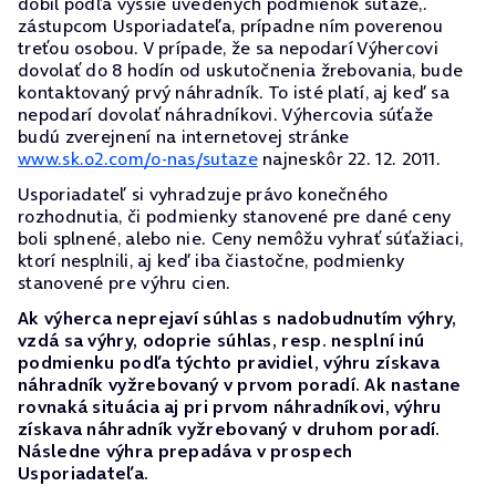
dobil podľa vyššie uvedených podmienok súťaže,.
zástupcom Usporiadateľa, prípadne ním poverenou
treťou osobou. V prípade, že sa nepodarí Výhercovi
dovolať do 8 hodín od uskutočnenia žrebovania, bude
kontaktovaný prvý náhradník. To isté platí, aj keď sa
nepodarí dovolať náhradníkovi. Výhercovia súťaže
budú zverejnení na internetovej stránke
www.sk.o2.com/o-nas/sutaze
najneskôr 22. 12. 2011.
Usporiadateľ si vyhradzuje právo konečného
rozhodnutia, či podmienky stanovené pre dané ceny
boli splnené, alebo nie. Ceny nemôžu vyhrať súťažiaci,
ktorí nesplnili, aj keď iba čiastočne, podmienky
stanovené pre výhru cien.
Ak výherca neprejaví súhlas s nadobudnutím výhry,
vzdá sa výhry, odoprie súhlas, resp. nesplní inú
podmienku podľa týchto pravidiel, výhru získava
náhradník vyžrebovaný v prvom poradí. Ak nastane
rovnaká situácia aj pri prvom náhradníkovi, výhru
získava náhradník vyžrebovaný v druhom poradí.
Následne výhra prepadáva v prospech
Usporiadateľa.