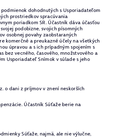
u a podmienok dohodnutých s Usporiadateľom
ých prostriedkov spracúvania
rávnym poriadkom SR. Účastník dáva účasťou
 svojej podobizne, svojich písomných
vov osobnej povahy zaobstaraných
pre komerčné a preukazné účely na všetkých
nou úpravou a s ich prípadným spojením s
las bez vecného, časového, množstvového a
ým Usporiadateľ Snímok v súlade s jeho
 o dani z príjmov v znení neskorších
penzácie. Účastník Súťaže berie na
odmienky Súťaže, najmä, ale nie výlučne,