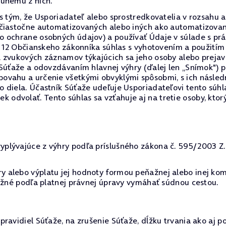
ruhému z nich.
 s tým, že Usporiadateľ alebo sprostredkovatelia v rozsah
 čiastočne automatizovaných alebo iných ako automatizovan
o ochrane osobných údajov) a používať Údaje v súlade s p
§ 12 Občianskeho zákonníka súhlas s vyhotovením a použitím
a zvukových záznamov týkajúcich sa jeho osoby alebo preja
 Súťaže a odovzdávaním hlavnej výhry (ďalej len „Snímok") 
ovahu a určenie všetkými obvyklými spôsobmi, s ich násled
 diela. Účastník Súťaže udeľuje Usporiadateľovi tento súh
dvolať. Tento súhlas sa vzťahuje aj na tretie osoby, ktor
lývajúce z výhry podľa príslušného zákona č. 595/2003 Z.z.
 alebo výplatu jej hodnoty formou peňažnej alebo inej kom
možné podľa platnej právnej úpravy vymáhať súdnou cestou.
ravidiel Súťaže, na zrušenie Súťaže, dĺžku trvania ako aj p