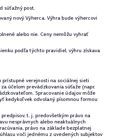
 súťažný post.
ovaný nový Výherca. Výhra bude výhercovi
plnené alebo nie. Ceny nemôžu vyhrať
ienku podľa týchto pravidiel, výhru získava
prístupné verejnosti na sociálnej sieti
 za účelom prevádzkovania súťaže (napr.
revádzkovateľom. Spracovanie údajov môže
 byť kedykoľvek odvolaný písomnou formou
 predpisov, t. j. predovšetkým právo na
ravu nesprávnych alebo neaktuálnych
pracúvania, právo na základe bezplatnej
 súhlasu voči jednému z uvedených subjektov