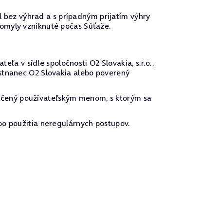
el bez výhrad a s prípadným prijatím výhry
 omyly vzniknuté počas Súťaže.
 v sídle spoločnosti O2 Slovakia, s.r.o.,
estnanec O2 Slovakia alebo poverený
ačený používateľským menom, s ktorým sa
bo použitia neregulárnych postupov.