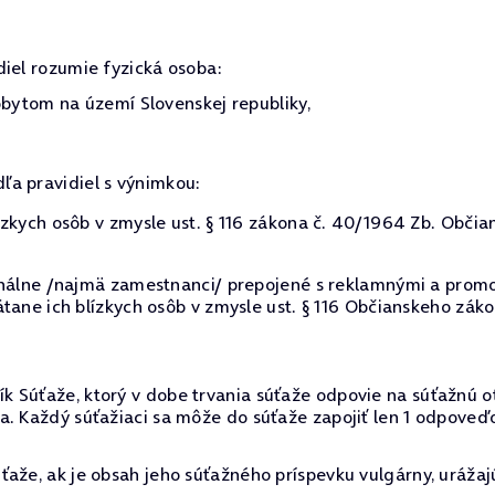
diel rozumie fyzická osoba:
ytom na území Slovenskej republiky,
dľa pravidiel s výnimkou:
zkych osôb v zmysle ust. § 116 zákona č. 40/1964 Zb. Občia
onálne /najmä zamestnanci/ prepojené s reklamnými a promo
tane ich blízkych osôb v zmysle ust. § 116 Občianskeho záko
k Súťaže, ktorý v dobe trvania súťaže odpovie na súťažnú 
a. Každý súťažiaci sa môže do súťaže zapojiť len 1 odpoveď
aže, ak je obsah jeho súťažného príspevku vulgárny, urážaj