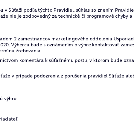
u v Súťaži podľa týchto Pravidiel, súhlas so znením Pravidi
ťaže nie je zodpovedný za technické či programové chyby a
dom 2 zamestnancov marketingového oddelenia Usporiadateľa
6. 2020. Výhercu bude s oznámením o výhre kontaktovať zam
ermínu žrebovania.
dníctvom komentára k súťažnému postu, v ktorom bude ozn
ťaže v prípade podozrenia z porušenia pravidiel Súťaže ale
ú výhru:
riadateľ.