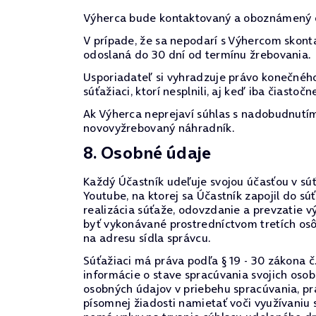
Výherca bude kontaktovaný a oboznámený o
V prípade, že sa nepodarí s Výhercom skont
odoslaná do 30 dní od termínu žrebovania.
Usporiadateľ si vyhradzuje právo konečného
súťažiaci, ktorí nesplnili, aj keď iba čiast
Ak Výherca neprejaví súhlas s nadobudnutím 
novovyžrebovaný náhradník.
8. Osobné údaje
Každý Účastník udeľuje svojou účasťou v súťa
Youtube, na ktorej sa Účastník zapojil do 
realizácia súťaže, odovzdanie a prevzatie 
byť vykonávané prostredníctvom tretích os
na adresu sídla správcu.
Súťažiaci má práva podľa § 19 - 30 zákona č
informácie o stave spracúvania svojich oso
osobných údajov v priebehu spracúvania, prá
písomnej žiadosti namietať voči využívaniu