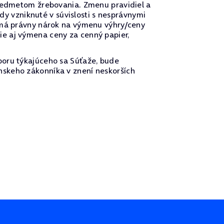
predmetom žrebovania. Zmenu pravidiel a
 vzniknuté v súvislosti s nesprávnymi
nemá právny nárok na výmenu výhry/ceny
e aj výmena ceny za cenný papier,
poru týkajúceho sa Súťaže, bude
nskeho zákonníka v znení neskorších