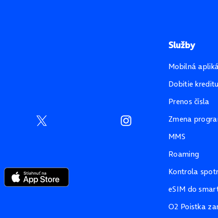
Služby
Mobilná aplik
Dobitie kredit
Prenos čísla
Zmena progr
MMS
Roaming
Kontrola spot
eSIM do smart
O2 Poistka za