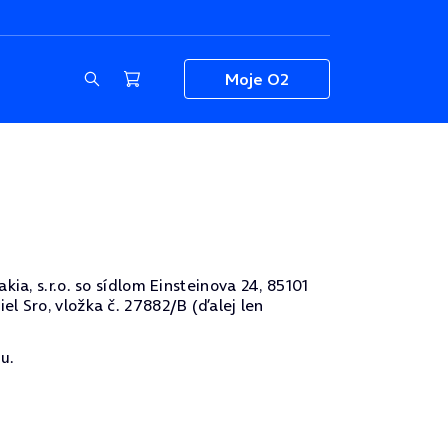
Moje O2
ia, s.r.o. so sídlom Einsteinova 24, 85101
l Sro, vložka č. 27882/B (ďalej len
u.