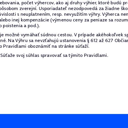
ebovania, počet výhercov, ako aj druhy výhier, ktoré budú 
sobom zverejní. Usporiadateľ nezodpovedá za žiadne škody
vislosti s neuplatnením, resp. nevyužitím výhry. Výherca 
alebo inej kompenzácie (výmenou ceny za peniaze sa rozumi
 poistenia a pod.).
e je možné vymáhať súdnou cestou. V prípade akéhokoľvek s
né. Na Výhru sa nevzťahujú ustanovenia § 612 až 627 Občia
o Pravidlami oboznámiť na stránke súťaží.
Súťaže svoj súhlas spravovať sa týmito Pravidlami.