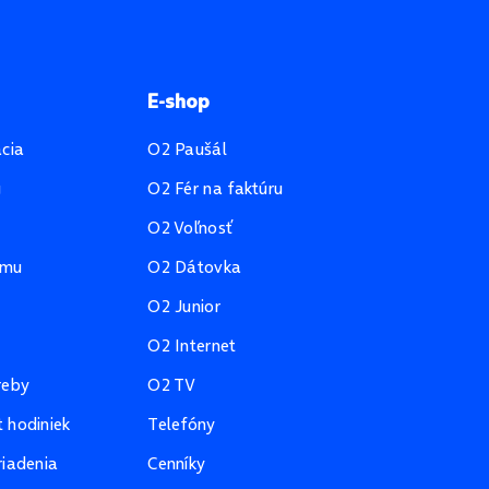
E-shop
ácia
O2 Paušál
u
O2 Fér na faktúru
O2 Voľnosť
amu
O2 Dátovka
O2 Junior
O2 Internet
reby
O2 TV
 hodiniek
Telefóny
riadenia
Cenníky