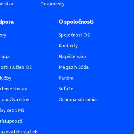
oistka
Dokumenty
dpora
O spoločnosti
ory
Spoločnosť O2
Kontakty
mapa
Napíšte nám
sti služieb O2
Magazín Sóda
lužby
Kariéra
átenie tovaru
Súťaže
e používateľov
Ochrana súkromia
žby cez SMS
rístupnosti
kazovatele služieb