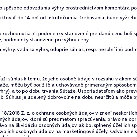
 spôsobe odovzdania výhry prostredníctvom komentára pod
aktovať do 14 dní od uskutočnenia žrebovania, bude vyžreb
 rozhodnutia, či podmienky stanovené pre danú cenu boli s
očne, podmienky stanovené pre výhru ceny.
výhry, vzdá sa výhry, odoprie súhlas, resp. nesplní inú podm
ži súhlas k tomu, že jeho osobné údaje v rozsahu v akom sú 
súťaže, môžu byť použité a uchovávané primeraným spôsobom
výhry), a to po dobu trvania Súťaže, Usporiadateľom ako p
ôb. Súhlas je udelený dobrovoľne na dobu neurčitú a môže
. 18/2018 Z. z. o ochrane osobných údajov v znení neskorších
bných údajov, ktoré sú predmetom spracúvania, právo na op
vo na likvidáciu osobných údajov, ak bol splnený účel ich s
 svojich osobných údajov na marketingové účely. Odvolanie