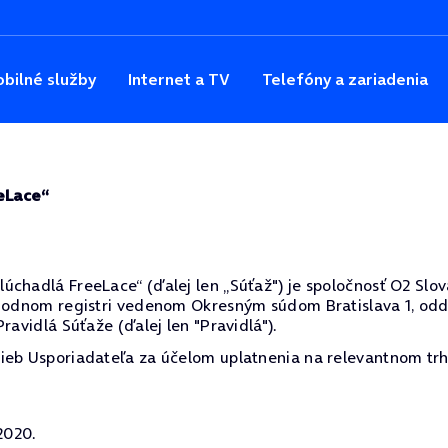
bilné služby
Internet a TV
Telefóny a zariadenia
eeLace“
hadlá FreeLace“ (ďalej len „Súťaž") je spoločnosť O2 Slovak
hodnom registri vedenom Okresným súdom Bratislava 1, oddie
ravidlá Súťaže (ďalej len "Pravidlá").
ieb Usporiadateľa za účelom uplatnenia na relevantnom trh
2020.