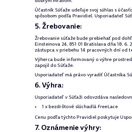
dobrým mravom.
Účastník Súťaže udeľuje svoj súhlas s účasťo
spôsobom podľa Pravidiel. Usporiadateľ Sú
5. Žrebovanie:
Žrebovanie súťaže bude prebiehať pod dohľa
Einsteinova 24, 851 01 Bratislava dňa 18. 
zástupca v priebehu 14 pracovných dní od t
Výherca bude informovaný o výhre prostre
zapojil do Súťaže.
Usporiadateľ má právo vyradiť Účastníka Sú
6. Výhra:
Usporiadateľ v Súťaži odovzdáva nasledovn
1 x bezdrôtové slúchadlá FreeLace
Cenu podľa týchto Pravidiel poskytuje Uspo
7. Oznámenie výhry: