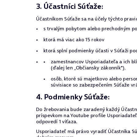
3. Účastníci Súťaže:
Účastníkom Súťaže sa na účely týchto pravi
s trvalým pobytom alebo prechodným pob
ktorá má viac ako 15 rokov
ktorá splní podmienky účasti v Súťaži po
zamestnancov Usporiadateľa a ich blí
(ďalej len „Občiansky zákonník"),
osôb, ktoré sú majetkovo alebo pers
súvisiace so zabezpečením Súťaže vrá
4. Podmienky Súťaže:
Do žrebovania bude zaradený každý Účastní
príspevkom na Youtube profile Usporiadateľ
odpovedí 1 víťaza.
Usporiadateľ má právo vyradiť Účastníka Súť