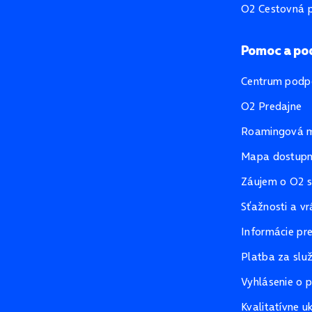
O2 Cestovná p
Pomoc a po
Centrum podp
O2 Predajne
Roamingová 
Mapa dostupno
Záujem o O2 s
Sťažnosti a vr
Informácie pr
Platba za slu
Vyhlásenie o p
Kvalitatívne u