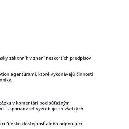
nsky zákonník v znení neskorších predpisov
tion agentúrami, ktoré vykonávajú činnosti
nníka.
otázku v komentári pod súťažným
ou. Usporiadateľ vyžrebuje zo všetkých
úci ľudskú dôstojnosť alebo odporujúci