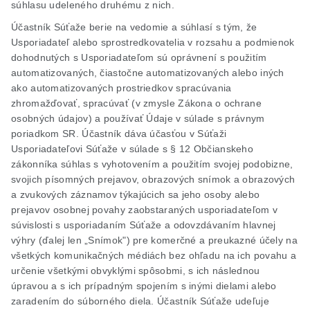
súhlasu udeleného druhému z nich.
Účastník Súťaže berie na vedomie a súhlasí s tým, že
Usporiadateľ alebo sprostredkovatelia v rozsahu a podmienok
dohodnutých s Usporiadateľom sú oprávnení s použitím
automatizovaných, čiastočne automatizovaných alebo iných
ako automatizovaných prostriedkov spracúvania
zhromažďovať, spracúvať (v zmysle Zákona o ochrane
osobných údajov) a používať Údaje v súlade s právnym
poriadkom SR. Účastník dáva účasťou v Súťaži
Usporiadateľovi Súťaže v súlade s § 12 Občianskeho
zákonníka súhlas s vyhotovením a použitím svojej podobizne,
svojich písomných prejavov, obrazových snímok a obrazových
a zvukových záznamov týkajúcich sa jeho osoby alebo
prejavov osobnej povahy zaobstaraných usporiadateľom v
súvislosti s usporiadaním Súťaže a odovzdávaním hlavnej
výhry (ďalej len „Snímok") pre komerčné a preukazné účely na
všetkých komunikačných médiách bez ohľadu na ich povahu a
určenie všetkými obvyklými spôsobmi, s ich následnou
úpravou a s ich prípadným spojením s inými dielami alebo
zaradením do súborného diela. Účastník Súťaže udeľuje