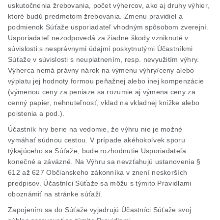
uskutočnenia žrebovania, počet výhercov, ako aj druhy výhier,
ktoré budú predmetom žrebovania. Zmenu pravidiel a
podmienok Súťaže usporiadateľ vhodným spôsobom zverejní.
Usporiadateľ nezodpovedá za žiadne škody vzniknuté v
súvislosti s nesprávnymi údajmi poskytnutými Účastníkmi
Súťaže v súvislosti s neuplatnením, resp. nevyužitím výhry.
Výherca nemá právny nárok na výmenu výhry/ceny alebo
výplatu jej hodnoty formou peňažnej alebo inej kompenzácie
(výmenou ceny za peniaze sa rozumie aj výmena ceny za
cenný papier, nehnuteľnosť, vklad na vkladnej knižke alebo
poistenia a pod.).
Účastník hry berie na vedomie, že výhru nie je možné
vymáhať súdnou cestou. V prípade akéhokoľvek sporu
týkajúceho sa Súťaže, bude rozhodnutie Usporiadateľa
konečné a záväzné. Na Výhru sa nevzťahujú ustanovenia §
612 až 627 Občianskeho zákonníka v znení neskorších
predpisov. Účastníci Súťaže sa môžu s týmito Pravidlami
oboznámiť na stránke súťaží.
Zapojením sa do Súťaže vyjadrujú Účastníci Súťaže svoj