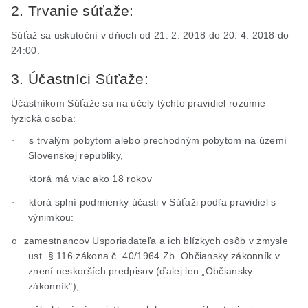
2. Trvanie súťaže:
Súťaž sa uskutoční v dňoch od 21. 2. 2018 do 20. 4. 2018 do
24:00.
3. Účastníci Súťaže:
Účastníkom Súťaže sa na účely týchto pravidiel rozumie
fyzická osoba:
s trvalým pobytom alebo prechodným pobytom na území
·
Slovenskej republiky,
ktorá má viac ako 18 rokov
·
ktorá splní podmienky účasti v Súťaži podľa pravidiel s
·
výnimkou:
zamestnancov Usporiadateľa a ich blízkych osôb v zmysle
o
ust
. § 116 zákona č. 40/1964 Zb. Občiansky zákonník v
znení neskorších predpisov (ďalej len „Občiansky
zákonník"),