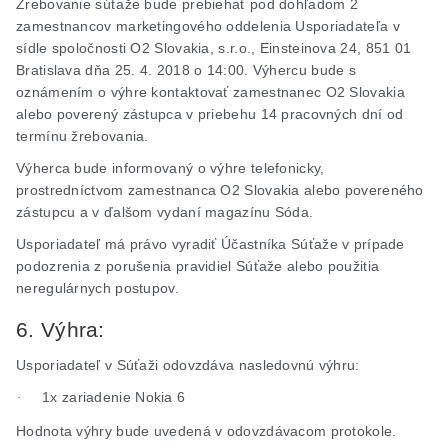
Žrebovanie súťaže bude prebiehať pod dohľadom 2
zamestnancov marketingového oddelenia Usporiadateľa v
sídle spoločnosti O2 Slovakia,
s.r.o
., Einsteinova 24, 851 01
Bratislava dňa 25. 4. 2018 o 14:00. Výhercu bude s
oznámením o výhre kontaktovať zamestnanec O2 Slovakia
alebo poverený zástupca v priebehu 14 pracovných dní od
termínu žrebovania.
Výherca bude informovaný o výhre telefonicky,
prostredníctvom zamestnanca O2 Slovakia alebo povereného
zástupcu a v ďalšom vydaní magazínu Sóda.
Usporiadateľ má právo vyradiť Účastníka Súťaže v prípade
podozrenia z porušenia pravidiel Súťaže alebo použitia
neregulárnych postupov.
6. Výhra:
Usporiadateľ v Súťaži odovzdáva nasledovnú výhru:
1x zariadenie Nokia 6
·
Hodnota výhry bude uvedená v odovzdávacom protokole.