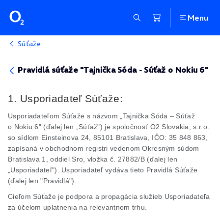
Menu
Súťaže
Pravidlá súťaže "Tajnička Sóda - Súťaž o Nokiu 6"
1. Usporiadateľ Súťaže:
Usporiadateľom Súťaže s názvom „Tajnička Sóda – Súťaž
o Nokiu 6" (ďalej len „Súťaž") je spoločnosť O2 Slovakia,
s.r.o
.
so sídlom Einsteinova 24, 85101 Bratislava, IČO: 35 848 863,
zapísaná v obchodnom registri vedenom Okresným súdom
Bratislava 1, oddiel
Sro
, vložka č. 27882/B (ďalej len
„Usporiadateľ"). Usporiadateľ vydáva tieto Pravidlá Súťaže
(ďalej len "Pravidlá").
Cieľom Súťaže je podpora a propagácia služieb Usporiadateľa
za účelom uplatnenia na relevantnom trhu.