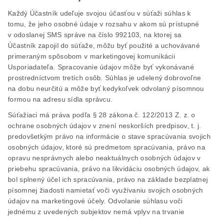
Každý Účastník udeľuje svojou účasťou v súťaži súhlas k
tomu, že jeho osobné údaje v rozsahu v akom sú prístupné
v odoslanej SMS správe na číslo 992103, na ktorej sa
Účastník zapojil do súťaže, môžu byť použité a uchovávané
primeraným spôsobom v marketingovej komunikácii
Usporiadateľa. Spracovanie údajov môže byť vykonávané
prostredníctvom tretích osôb. Súhlas je udelený dobrovoľne
na dobu neurčitú a môže byť kedykoľvek odvolaný písomnou
formou na adresu sídla správcu.
Súťažiaci má práva podľa § 28 zákona č. 122/2013 Z. z. o
ochrane osobných údajov v znení neskorších predpisov, t. j.
predovšetkým právo na informácie o stave spracúvania svojich
osobných údajov, ktoré sú predmetom spracúvania, právo na
opravu nesprávnych alebo neaktuálnych osobných údajov v
priebehu spracúvania, právo na likvidáciu osobných údajov, ak
bol splnený účel ich spracúvania, právo na základe bezplatnej
písomnej žiadosti namietať voči využívaniu svojich osobných
údajov na marketingové účely. Odvolanie súhlasu voči
jednému z uvedených subjektov nemá vplyv na trvanie