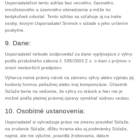
Usporiadateľovi tento súhlas bez vecného, časového,
množstvového a územného obmedzenia a môže ho
kedykoľvek odvolať. Tento súhlas sa vzťahuje aj na tretie
osoby, ktorým Usporiadateľ Snímok v súlade s jeho určením
poskytne.
9. Dane:
Usporiadateľ nebude zodpovedať za dane vyplývajúce z výhry
podľa príslušného zákona č. 595/2003
Z.z
. o dani z príjmov v
znení neskorších predpisov.
Výherca nemá právny nárok na zámenu výhry alebo výplatu jej
hodnoty formou peňažnej alebo inej kompenzácie. Účastník
Súťaže berie na vedomie, že výhry zo stávok a hier nie je
možné podľa platnej právnej úpravy vymáhať súdnou cestou.
10. Osobitné ustanovenia:
Usporiadateľ si vyhradzuje právo na zmenu pravidiel Súťaže,
na zrušenie Súťaže, dĺžku trvania ako aj podmienky Súťaže,
najmä, ale nie výlučne, pravidlá žrebovania, dátum