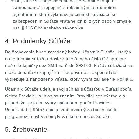
osôb, ktoré sú majetkovo alebo personálne /najmä
o
zamestnanci/ prepojené s reklamnými a
promotion
agentúrami, ktoré vykonávajú činnosti súvisiace so
zabezpečením Súťaže vrátane ich blízkych osôb v zmysle
ust
. § 116 Občianskeho zákonníka.
4. Podmienky Súťaže:
Do žrebovania bude zaradený každý Účastník Súťaže, ktorý v
dobe trvania súťaže odošle z telefónneho čísla O2 správne
riešenie tajničky cez SMS na číslo 992103. Každý súťažiaci sa
môže do súťaže zapojiť len 1 odpoveďou. Usporiadateľ
vyžrebuje 1 náhodného víťaza, ktorý vyhrá zariadenie Nokia 6.
Účastník Súťaže udeľuje svoj súhlas s účasťou v Súťaži podľa
týchto Pravidiel, súhlas so znením Pravidiel bez výhrad a s
prípadným prijatím výhry spôsobom podľa Pravidiel.
Usporiadateľ Súťaže nie je zodpovedný za technické či
programové chyby a omyly vzniknuté počas Súťaže.
5. Žrebovanie: