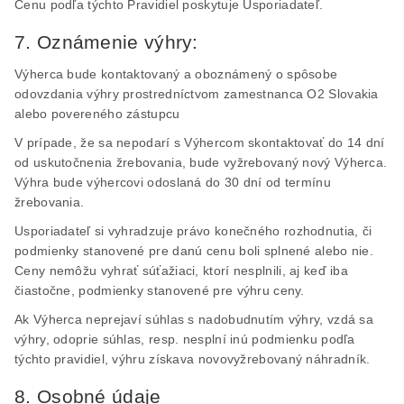
Cenu podľa týchto Pravidiel poskytuje Usporiadateľ.
7. Oznámenie výhry:
Výherca bude kontaktovaný a oboznámený o spôsobe
odovzdania výhry prostredníctvom zamestnanca O2 Slovakia
alebo povereného zástupcu
V prípade, že sa nepodarí s Výhercom skontaktovať do 14 dní
od uskutočnenia žrebovania, bude vyžrebovaný nový Výherca.
Výhra bude výhercovi odoslaná do 30 dní od termínu
žrebovania.
Usporiadateľ si vyhradzuje právo konečného rozhodnutia, či
podmienky stanovené pre danú cenu boli splnené alebo nie.
Ceny nemôžu vyhrať súťažiaci, ktorí nesplnili, aj keď iba
čiastočne, podmienky stanovené pre výhru ceny.
Ak Výherca neprejaví súhlas s nadobudnutím výhry, vzdá sa
výhry, odoprie súhlas, resp. nesplní inú podmienku podľa
týchto pravidiel, výhru získava
novovyžrebovaný
náhradník.
8. Osobné údaje