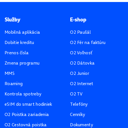
Pätička stránky
Služby
E-shop
Mobilná aplikácia
O2 Paušál
Dobitie kreditu
O2 Fér na faktúru
Prenos čísla
O2 Voľnosť
Zmena programu
O2 Dátovka
MMS
O2 Junior
Roaming
O2 Internet
Kontrola spotreby
O2 TV
eSIM do smart hodiniek
Telefóny
O2 Poistka zariadenia
Cenníky
O2 Cestovná poistka
Dokumenty