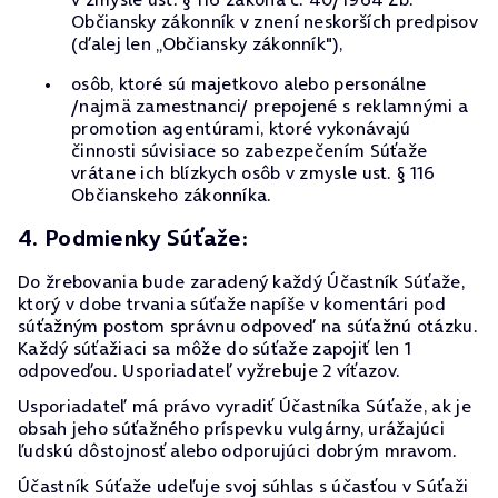
Občiansky zákonník v znení neskorších predpisov
(ďalej len „Občiansky zákonník"),
osôb, ktoré sú majetkovo alebo personálne
/najmä zamestnanci/ prepojené s reklamnými a
promotion agentúrami, ktoré vykonávajú
činnosti súvisiace so zabezpečením Súťaže
vrátane ich blízkych osôb v zmysle ust. § 116
Občianskeho zákonníka.
4. Podmienky Súťaže:
Do žrebovania bude zaradený každý Účastník Súťaže,
ktorý v dobe trvania súťaže napíše v komentári pod
súťažným postom správnu odpoveď na súťažnú otázku.
Každý súťažiaci sa môže do súťaže zapojiť len 1
odpoveďou. Usporiadateľ vyžrebuje 2 víťazov.
Usporiadateľ má právo vyradiť Účastníka Súťaže, ak je
obsah jeho súťažného príspevku vulgárny, urážajúci
ľudskú dôstojnosť alebo odporujúci dobrým mravom.
Účastník Súťaže udeľuje svoj súhlas s účasťou v Súťaži