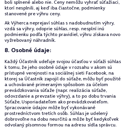
boli splnené alebo nie. Ceny nemôžu vyhrať súťažiaci,
ktorí nesplnili, aj keď iba čiastočne, podmienky
stanovené pre výhru ceny.
Ak Výherca neprejaví súhlas s nadobudnutím výhry,
vzdá sa výhry, odoprie súhlas, resp. nesplní inú
podmienku podľa týchto pravidiel, výhru získava novo
vyžrebovaný náhradník.
8. Osobné údaje:
Každý Účastník udeľuje svojou účasťou v súťaži súhlas
k tomu, že jeho osobné údaje v rozsahu v akom sú
prístupné verejnosti na sociálnej sieti Facebook, na
ktorej sa Účastník zapojil do súťaže, môžu byť použité
a uchovávané primeraným spôsobom za účelom
prevádzkovania súťaže (napr. realizácia súťaže,
odovzdanie a prevzatie výhry), a to po dobu trvania
Súťaže, Usporiadateľom ako prevádzkovateľom.
Spracovanie údajov môže byť vykonávané
prostredníctvom tretích osôb. Súhlas je udelený
dobrovoľne na dobu neurčitú a môže byť kedykoľvek
odvolaný písomnou formou na adresu sídla správcu.