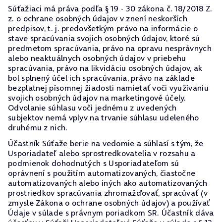
Súťažiaci má práva podľa § 19 - 30 zákona č. 18/2018 Z.
z. o ochrane osobných údajov v znení neskorších
predpisov, t. j. predovšetkým právo na informácie o
stave spracúvania svojich osobných údajov, ktoré sú
predmetom spracúvania, právo na opravu nesprávnych
alebo neaktuálnych osobných údajov v priebehu
spracúvania, právo na likvidáciu osobných údajov, ak
bol splnený účel ich spracúvania, právo na základe
bezplatnej písomnej žiadosti namietať voči využívaniu
svojich osobných údajov na marketingové účely.
Odvolanie súhlasu voči jednému z uvedených
subjektov nemá vplyv na trvanie súhlasu udeleného
druhému z nich.
Účastník Súťaže berie na vedomie a súhlasí s tým, že
Usporiadateľ alebo sprostredkovatelia v rozsahu a
podmienok dohodnutých s Usporiadateľom sú
oprávnení s použitím automatizovaných, čiastočne
automatizovaných alebo iných ako automatizovaných
prostriedkov spracúvania zhromažďovať, spracúvať (v
zmysle Zákona o ochrane osobných údajov) a používať
Údaje v súlade s právnym poriadkom SR. Účastník dáva