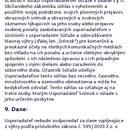
účasťou v Súťaži Usporiadateľovi Súťaže v súlade s § 12
Občianskeho zákonníka súhlas s vyhotovením a
použitím svojej podobizne, svojich písomných prejavov,
obrazových snímok a obrazových a zvukových
záznamov týkajúcich sa jeho osoby alebo prejavov
osobnej povahy zaobstaraných usporiadateľom v
súvislosti s usporiadaním Súťaže a odovzdávaním
hlavnej výhry (ďalej len „Snímok") pre komerčné a
preukazné účely na všetkých komunikačných médiách
bez ohľadu na ich povahu a určenie všetkými obvyklými
spôsobmi, s ich následnou úpravou a s ich prípadným
spojením s inými dielami alebo zaradením do
súborného diela. Účastník Súťaže udeľuje
Usporiadateľovi tento súhlas bez vecného, časového,
množstvového a územného obmedzenia a môže ho
kedykoľvek odvolať. Tento súhlas sa vzťahuje aj na
tretie osoby, ktorým Usporiadateľ Snímok v súlade s
jeho určením poskytne.
9. Dane:
Usporiadateľ nebude zodpovedať za dane vyplývajúce
z výhry podľa príslušného zákona č. 595/2003 Z.z. o