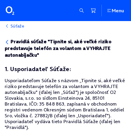
Menu
Súťaže
Pravidlá súťaže "Tipnite si, aké veľké riziko
predstavuje telefón za volantom a VYHRAJTE
autonabíjačku"
1. Usporiadateľ Súťaže:
Usporiadateľom Súťaže s názvom „Tipnite si, aké veľké
riziko predstavuje telefón za volantom a VYHRAJTE
autonabíjačku" (ďalej len „Súťaž") je spoločnosť O2
Slovakia, s.r.o. so sídlom Einsteinova 24, 85101
Bratislava, IČO: 35 848 863, zapísaná v obchodnom
registri vedenom Okresným súdom Bratislava 1, oddiel
Sro, vložka č. 27882/B (ďalej len „Usporiadateľ").
Usporiadateľ vydáva tieto Pravidlá Súťaže (ďalej len
"Pravidlá").