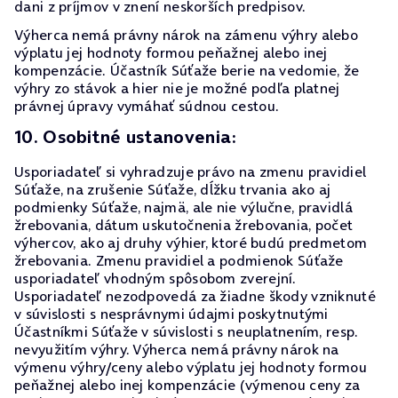
dani z príjmov v znení neskorších predpisov.
Výherca nemá právny nárok na zámenu výhry alebo
výplatu jej hodnoty formou peňažnej alebo inej
kompenzácie. Účastník Súťaže berie na vedomie, že
výhry zo stávok a hier nie je možné podľa platnej
právnej úpravy vymáhať súdnou cestou.
10. Osobitné ustanovenia:
Usporiadateľ si vyhradzuje právo na zmenu pravidiel
Súťaže, na zrušenie Súťaže, dĺžku trvania ako aj
podmienky Súťaže, najmä, ale nie výlučne, pravidlá
žrebovania, dátum uskutočnenia žrebovania, počet
výhercov, ako aj druhy výhier, ktoré budú predmetom
žrebovania. Zmenu pravidiel a podmienok Súťaže
usporiadateľ vhodným spôsobom zverejní.
Usporiadateľ nezodpovedá za žiadne škody vzniknuté
v súvislosti s nesprávnymi údajmi poskytnutými
Účastníkmi Súťaže v súvislosti s neuplatnením, resp.
nevyužitím výhry. Výherca nemá právny nárok na
výmenu výhry/ceny alebo výplatu jej hodnoty formou
peňažnej alebo inej kompenzácie (výmenou ceny za