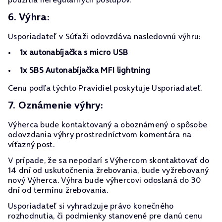
6. Výhra:
Usporiadateľ v Súťaži odovzdáva nasledovnú výhru:
1x autonabíjačka s micro USB
1x SBS Autonabíjačka MFI lightning
Cenu podľa týchto Pravidiel poskytuje Usporiadateľ.
7. Oznámenie výhry:
Výherca bude kontaktovaný a oboznámený o spôsobe
odovzdania výhry prostredníctvom komentára na
víťazný post.
V prípade, že sa nepodarí s Výhercom skontaktovať do
14 dní od uskutočnenia žrebovania, bude vyžrebovaný
nový Výherca. Výhra bude výhercovi odoslaná do 30
dní od termínu žrebovania.
Usporiadateľ si vyhradzuje právo konečného
rozhodnutia, či podmienky stanovené pre danú cenu