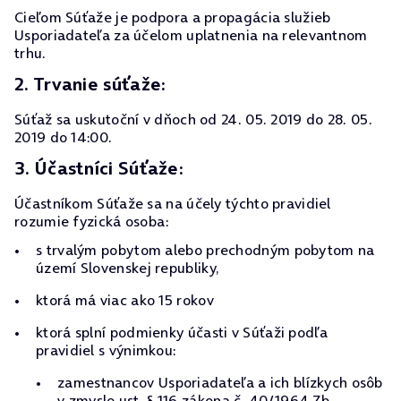
Cieľom Súťaže je podpora a propagácia služieb
Usporiadateľa za účelom uplatnenia na relevantnom
trhu.
2. Trvanie súťaže:
Súťaž sa uskutoční v dňoch od 24. 05. 2019 do 28. 05.
2019 do 14:00.
3. Účastníci Súťaže:
Účastníkom Súťaže sa na účely týchto pravidiel
rozumie fyzická osoba:
s trvalým pobytom alebo prechodným pobytom na
území Slovenskej republiky,
ktorá má viac ako 15 rokov
ktorá splní podmienky účasti v Súťaži podľa
pravidiel s výnimkou:
zamestnancov Usporiadateľa a ich blízkych osôb
v zmysle ust. § 116 zákona č. 40/1964 Zb.