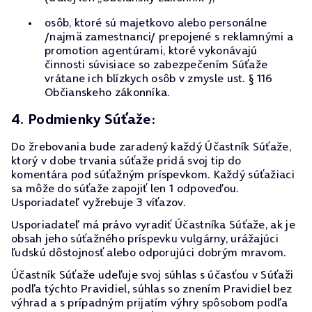
osôb, ktoré sú majetkovo alebo personálne
/najmä zamestnanci/ prepojené s reklamnými a
promotion agentúrami, ktoré vykonávajú
činnosti súvisiace so zabezpečením Súťaže
vrátane ich blízkych osôb v zmysle ust. § 116
Občianskeho zákonníka.
4. Podmienky Súťaže:
Do žrebovania bude zaradený každý Účastník Súťaže,
ktorý v dobe trvania súťaže pridá svoj tip do
komentára pod súťažným príspevkom. Každý súťažiaci
sa môže do súťaže zapojiť len 1 odpoveďou.
Usporiadateľ vyžrebuje 3 víťazov.
Usporiadateľ má právo vyradiť Účastníka Súťaže, ak je
obsah jeho súťažného príspevku vulgárny, urážajúci
ľudskú dôstojnosť alebo odporujúci dobrým mravom.
Účastník Súťaže udeľuje svoj súhlas s účasťou v Súťaži
podľa týchto Pravidiel, súhlas so znením Pravidiel bez
výhrad a s prípadným prijatím výhry spôsobom podľa