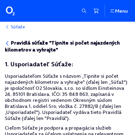
Menu
Súťaže
Pravidlá súťaže "Tipnite si počet najazdených
kilometrov a vyhrajte"
1. Usporiadateľ Súťaže:
Usporiadateľom Súťaže s názvom „Tipnite si počet
najazdených kilometrov a vyhrajte" (ďalej len „Súťaž")
je spoločnosť O2 Slovakia, s.r.o. so sídlom Einsteinova
24, 85101 Bratislava, IČO: 35 848 863, zapísaná v
obchodnom registri vedenom Okresným súdom
Bratislava 1, oddiel Sro, vložka č. 27882/B (ďalej len
„Usporiadateľ"). Usporiadateľ vydáva tieto Pravidlá
Súťaže (ďalej len "Pravidlá").
Cieľom Súťaže je podpora a propagácia služieb
Usporiadateľa za účelom uplatnenia na relevantnom