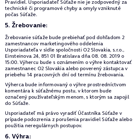
Pravidiel. Usporiadateľ Súťaže nie je zodpovedný za
technické či programové chyby a omyly vzniknuté
počas Súťaže.
5. Žrebovanie:
Žrebovanie súťaže bude prebiehať pod dohľadom 2
zamestnancov marketingového oddelenia
Usporiadateľa v sídle spoločnosti O2 Slovakia, s.r.o.,
Einsteinova 24, 851 01 Bratislava dňa 08. 08. 2019 o
15:00. Výhercu bude s oznámením o výhre kontaktovať
zamestnanec O2 Slovakia alebo poverený zástupca v
priebehu 14 pracovných dní od termínu žrebovania.
Výherca bude informovaný o výhre prostredníctvom
komentára k súťažnému postu, v ktorom bude
označený používateľským menom, s ktorým sa zapojil
do Súťaže.
Usporiadateľ má právo vyradiť Účastníka Súťaže v
prípade podozrenia z porušenia pravidiel Súťaže alebo
použitia neregulárnych postupov.
6. Výhra: