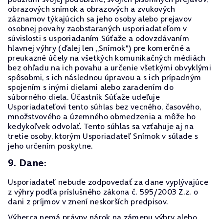
obrazových snímok a obrazových a zvukových
záznamov týkajúcich sa jeho osoby alebo prejavov
osobnej povahy zaobstaraných usporiadateľom v
súvislosti s usporiadaním Súťaže a odovzdávaním
hlavnej výhry (ďalej len „Snímok") pre komerčné a
preukazné účely na všetkých komunikačných médiách
bez ohľadu na ich povahu a určenie všetkými obvyklými
spôsobmi, s ich následnou úpravou a s ich prípadným
spojením s inými dielami alebo zaradením do
súborného diela. Účastník Súťaže udeľuje
Usporiadateľovi tento súhlas bez vecného, časového,
množstvového a územného obmedzenia a môže ho
kedykoľvek odvolať. Tento súhlas sa vzťahuje aj na
tretie osoby, ktorým Usporiadateľ Snímok v súlade s
jeho určením poskytne.
9. Dane:
Usporiadateľ nebude zodpovedať za dane vyplývajúce
z výhry podľa príslušného zákona č. 595/2003 Z.z. o
dani z príjmov v znení neskorších predpisov.
Výherca nemá právny nárok na zámenu výhry alebo