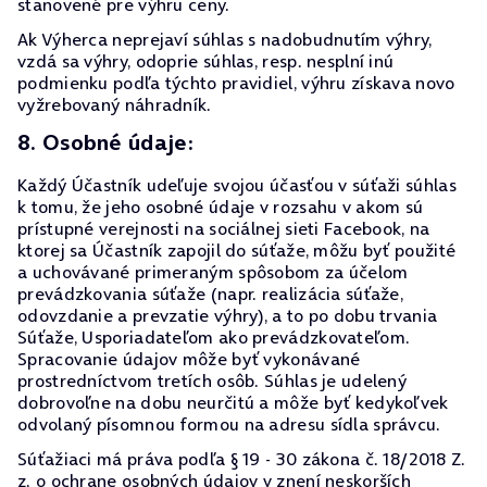
stanovené pre výhru ceny.
Ak Výherca neprejaví súhlas s nadobudnutím výhry,
vzdá sa výhry, odoprie súhlas, resp. nesplní inú
podmienku podľa týchto pravidiel, výhru získava novo
vyžrebovaný náhradník.
8. Osobné údaje:
Každý Účastník udeľuje svojou účasťou v súťaži súhlas
k tomu, že jeho osobné údaje v rozsahu v akom sú
prístupné verejnosti na sociálnej sieti Facebook, na
ktorej sa Účastník zapojil do súťaže, môžu byť použité
a uchovávané primeraným spôsobom za účelom
prevádzkovania súťaže (napr. realizácia súťaže,
odovzdanie a prevzatie výhry), a to po dobu trvania
Súťaže, Usporiadateľom ako prevádzkovateľom.
Spracovanie údajov môže byť vykonávané
prostredníctvom tretích osôb. Súhlas je udelený
dobrovoľne na dobu neurčitú a môže byť kedykoľvek
odvolaný písomnou formou na adresu sídla správcu.
Súťažiaci má práva podľa § 19 - 30 zákona č. 18/2018 Z.
z. o ochrane osobných údajov v znení neskorších