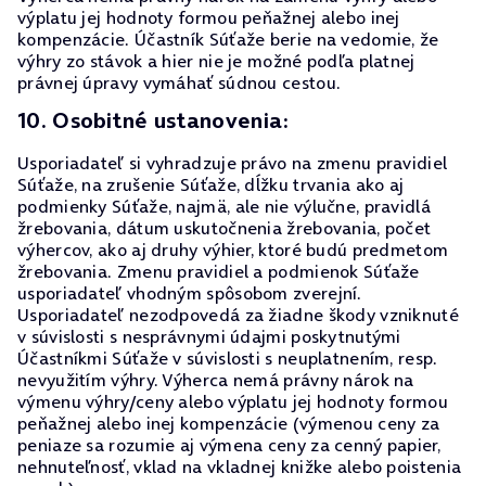
výplatu jej hodnoty formou peňažnej alebo inej
kompenzácie. Účastník Súťaže berie na vedomie, že
výhry zo stávok a hier nie je možné podľa platnej
právnej úpravy vymáhať súdnou cestou.
10. Osobitné ustanovenia:
Usporiadateľ si vyhradzuje právo na zmenu pravidiel
Súťaže, na zrušenie Súťaže, dĺžku trvania ako aj
podmienky Súťaže, najmä, ale nie výlučne, pravidlá
žrebovania, dátum uskutočnenia žrebovania, počet
výhercov, ako aj druhy výhier, ktoré budú predmetom
žrebovania. Zmenu pravidiel a podmienok Súťaže
usporiadateľ vhodným spôsobom zverejní.
Usporiadateľ nezodpovedá za žiadne škody vzniknuté
v súvislosti s nesprávnymi údajmi poskytnutými
Účastníkmi Súťaže v súvislosti s neuplatnením, resp.
nevyužitím výhry. Výherca nemá právny nárok na
výmenu výhry/ceny alebo výplatu jej hodnoty formou
peňažnej alebo inej kompenzácie (výmenou ceny za
peniaze sa rozumie aj výmena ceny za cenný papier,
nehnuteľnosť, vklad na vkladnej knižke alebo poistenia