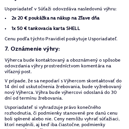
Usporiadateľ v Súťaži odovzdáva nasledovnú výhru:
2x 20 € poukážka na nákup na Zľave dňa
1x 50 € tankovacia karta SHELL
Cenu podľa týchto Pravidiel poskytuje Usporiadateľ.
7. Oznámenie výhry:
Výherca bude kontaktovaný a oboznámený o spôsobe
odovzdania výhry prostredníctvom komentára na
víťazný post.
V prípade, že sa nepodarí s Výhercom skontaktovať do
14 dní od uskutočnenia žrebovania, bude vyžrebovaný
nový Výherca. Výhra bude výhercovi odoslaná do 30
dní od termínu žrebovania.
Usporiadateľ si vyhradzuje právo konečného
rozhodnutia, či podmienky stanovené pre danú cenu
boli splnené alebo nie. Ceny nemôžu vyhrať súťažiaci,
ktorí nesplnili, aj keď iba čiastočne, podmienky