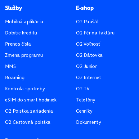
Pätička stránky
Služby
E-shop
Mobilná aplikácia
O2 Paušál
Dobitie kreditu
O2 Fér na faktúru
Prenos čísla
O2 Voľnosť
Zmena programu
O2 Dátovka
MMS
O2 Junior
Roaming
O2 Internet
Kontrola spotreby
O2 TV
eSIM do smart hodiniek
Telefóny
O2 Poistka zariadenia
Cenníky
O2 Cestovná poistka
Dokumenty