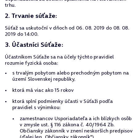
trhu.
2. Trvanie súťaže:
Súťaž sa uskutoční v dňoch od 06. 08. 2019 do 08. 08.
2019 do 14:00.
3. Účastníci Súťaže:
Účastníkom Súťaže sa na účely týchto pravidiel
rozumie fyzická osoba:
s trvalým pobytom alebo prechodným pobytom na
území Slovenskej republiky,
ktorá má viac ako 15 rokov
ktorá splní podmienky účasti v Súťaži podľa
pravidiel s výnimkou:
zamestnancov Usporiadateľa a ich blízkych osôb
v zmysle ust. § 116 zákona č. 40/1964 Zb.
Občiansky zákonník v znení neskorších predpisov
(ďalej len „Občiansky zákonník"),