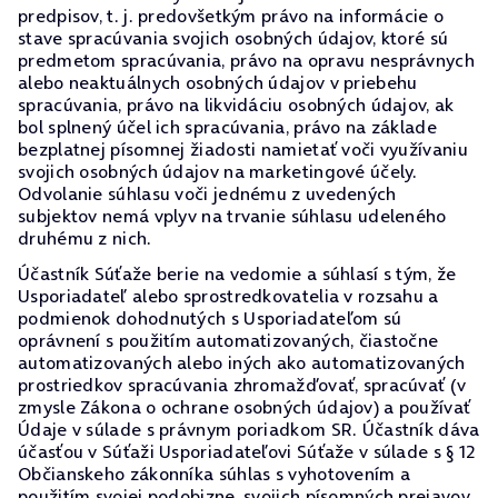
predpisov, t. j. predovšetkým právo na informácie o
stave spracúvania svojich osobných údajov, ktoré sú
predmetom spracúvania, právo na opravu nesprávnych
alebo neaktuálnych osobných údajov v priebehu
spracúvania, právo na likvidáciu osobných údajov, ak
bol splnený účel ich spracúvania, právo na základe
bezplatnej písomnej žiadosti namietať voči využívaniu
svojich osobných údajov na marketingové účely.
Odvolanie súhlasu voči jednému z uvedených
subjektov nemá vplyv na trvanie súhlasu udeleného
druhému z nich.
Účastník Súťaže berie na vedomie a súhlasí s tým, že
Usporiadateľ alebo sprostredkovatelia v rozsahu a
podmienok dohodnutých s Usporiadateľom sú
oprávnení s použitím automatizovaných, čiastočne
automatizovaných alebo iných ako automatizovaných
prostriedkov spracúvania zhromažďovať, spracúvať (v
zmysle Zákona o ochrane osobných údajov) a používať
Údaje v súlade s právnym poriadkom SR. Účastník dáva
účasťou v Súťaži Usporiadateľovi Súťaže v súlade s § 12
Občianskeho zákonníka súhlas s vyhotovením a
použitím svojej podobizne, svojich písomných prejavov,