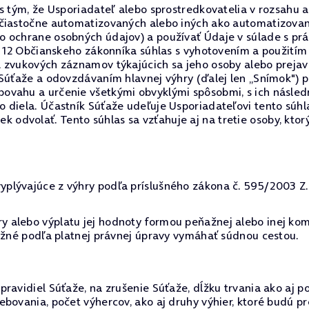
 s tým, že Usporiadateľ alebo sprostredkovatelia v rozsah
 čiastočne automatizovaných alebo iných ako automatizovan
o ochrane osobných údajov) a používať Údaje v súlade s p
§ 12 Občianskeho zákonníka súhlas s vyhotovením a použitím
a zvukových záznamov týkajúcich sa jeho osoby alebo preja
 Súťaže a odovzdávaním hlavnej výhry (ďalej len „Snímok") 
ovahu a určenie všetkými obvyklými spôsobmi, s ich násled
 diela. Účastník Súťaže udeľuje Usporiadateľovi tento súh
dvolať. Tento súhlas sa vzťahuje aj na tretie osoby, ktor
lývajúce z výhry podľa príslušného zákona č. 595/2003 Z.z.
 alebo výplatu jej hodnoty formou peňažnej alebo inej kom
možné podľa platnej právnej úpravy vymáhať súdnou cestou.
ravidiel Súťaže, na zrušenie Súťaže, dĺžku trvania ako aj p
ebovania, počet výhercov, ako aj druhy výhier, ktoré budú 