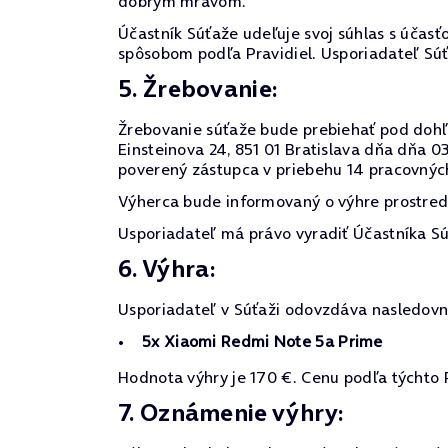
dobrým mravom.
Účastník Súťaže udeľuje svoj súhlas s účasťo
spôsobom podľa Pravidiel. Usporiadateľ Sú
5. Žrebovanie:
Žrebovanie súťaže bude prebiehať pod dohľa
Einsteinova 24, 851 01 Bratislava dňa dňa 
poverený zástupca v priebehu 14 pracovnýc
Výherca bude informovaný o výhre prostre
Usporiadateľ má právo vyradiť Účastníka Sú
6. Výhra:
Usporiadateľ v Súťaži odovzdáva nasledovn
5x Xiaomi Redmi Note 5a Prime
Hodnota výhry je 170 €. Cenu podľa týchto P
7. Oznámenie výhry: