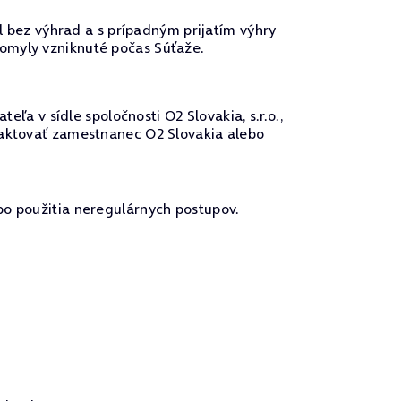
el bez výhrad a s prípadným prijatím výhry
 omyly vzniknuté počas Súťaže.
 v sídle spoločnosti O2 Slovakia, s.r.o.,
taktovať zamestnanec O2 Slovakia alebo
bo použitia neregulárnych postupov.