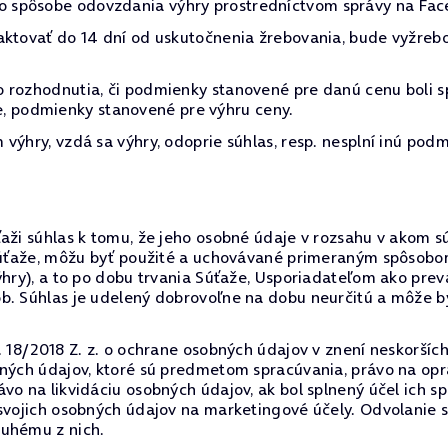
 spôsobe odovzdania výhry prostredníctvom správy na Fac
aktovať do 14 dní od uskutočnenia žrebovania, bude vyžreb
 rozhodnutia, či podmienky stanovené pre danú cenu boli s
očne, podmienky stanovené pre výhru ceny.
výhry, vzdá sa výhry, odoprie súhlas, resp. nesplní inú podm
ži súhlas k tomu, že jeho osobné údaje v rozsahu v akom sú 
o súťaže, môžu byť použité a uchovávané primeraným spôsob
výhry), a to po dobu trvania Súťaže, Usporiadateľom ako p
ôb. Súhlas je udelený dobrovoľne na dobu neurčitú a môže
. 18/2018 Z. z. o ochrane osobných údajov v znení neskorších
bných údajov, ktoré sú predmetom spracúvania, právo na op
vo na likvidáciu osobných údajov, ak bol splnený účel ich s
 svojich osobných údajov na marketingové účely. Odvolanie
ruhému z nich.