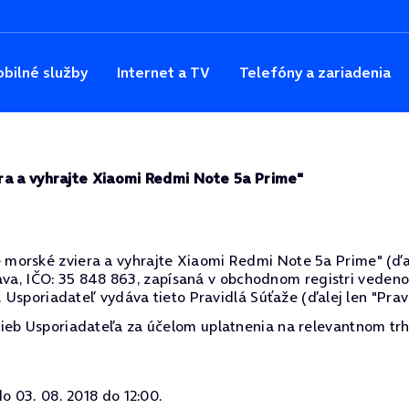
bilné služby
Internet a TV
Telefóny a zariadenia
ra a vyhrajte Xiaomi Redmi Note 5a Prime"
orské zviera a vyhrajte Xiaomi Redmi Note 5a Prime" (ďalej
islava, IČO: 35 848 863, zapísaná v obchodnom registri vede
. Usporiadateľ vydáva tieto Pravidlá Súťaže (ďalej len "Pravi
ieb Usporiadateľa za účelom uplatnenia na relevantnom trh
o 03. 08. 2018 do 12:00.