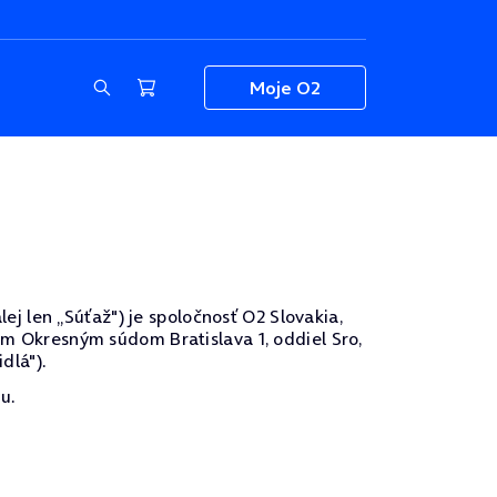
Moje O2
 len „Súťaž") je spoločnosť O2 Slovakia,
nom Okresným súdom Bratislava 1, oddiel Sro,
dlá").
u.