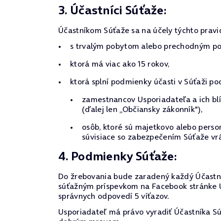
3. Účastníci Súťaže:
Účastníkom Súťaže sa na účely týchto pravi
s trvalým pobytom alebo prechodným pob
ktorá má viac ako 15 rokov,
ktorá splní podmienky účasti v Súťaži po
zamestnancov Usporiadateľa a ich blí
(ďalej len „Občiansky zákonník"),
osôb, ktoré sú majetkovo alebo pers
súvisiace so zabezpečením Súťaže vrá
4. Podmienky Súťaže:
Do žrebovania bude zaradený každý Účastní
súťažným príspevkom na Facebook stránke Us
správnych odpovedí 5 víťazov.
Usporiadateľ má právo vyradiť Účastníka Súť