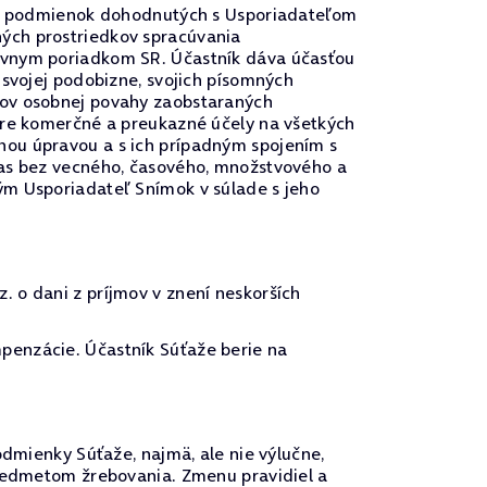
u a podmienok dohodnutých s Usporiadateľom
ých prostriedkov spracúvania
rávnym poriadkom SR. Účastník dáva účasťou
 svojej podobizne, svojich písomných
vov osobnej povahy zaobstaraných
pre komerčné a preukazné účely na všetkých
nou úpravou a s ich prípadným spojením s
las bez vecného, časového, množstvového a
ým Usporiadateľ Snímok v súlade s jeho
 o dani z príjmov v znení neskorších
penzácie. Účastník Súťaže berie na
odmienky Súťaže, najmä, ale nie výlučne,
predmetom žrebovania. Zmenu pravidiel a