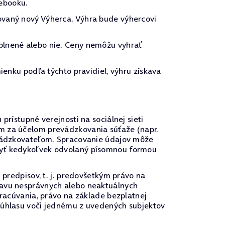
ebooku.
ovaný nový Výherca. Výhra bude výhercovi
plnené alebo nie. Ceny nemôžu vyhrať
ienku podľa týchto pravidiel, výhru získava
prístupné verejnosti na sociálnej sieti
om za účelom prevádzkovania súťaže (napr.
revádzkovateľom. Spracovanie údajov môže
 byť kedykoľvek odvolaný písomnou formou
 predpisov, t. j. predovšetkým právo na
ravu nesprávnych alebo neaktuálnych
pracúvania, právo na základe bezplatnej
 súhlasu voči jednému z uvedených subjektov