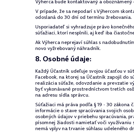
Výherca bude kontaktovaný a oboznámený o
V prípade, že sa nepodarí s Výhercom skont
odoslaná do 30 dní od termínu žrebovania.
Usporiadateľ si vyhradzuje právo konečného
súťažiaci, ktorí nesplnili, aj keď iba čiast
Ak Výherca neprejaví súhlas s nadobudnutím 
novo vyžrebovaný náhradník.
8. Osobné údaje:
Každý Účastník udeľuje svojou účasťou v súťa
Facebook, na ktorej sa Účastník zapojil d
realizácia súťaže, odovzdanie a prevzatie 
byť vykonávané prostredníctvom tretích os
na adresu sídla správcu.
Súťažiaci má práva podľa § 19 - 30 zákona č
informácie o stave spracúvania svojich oso
osobných údajov v priebehu spracúvania, prá
písomnej žiadosti namietať voči využívaniu
nemá vplyv na trvanie súhlasu udeleného d