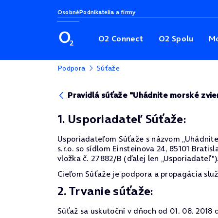
Osobné
Podnikatelia a firmy
O2 Connect
O2 Spolu
Mo
Podpora
Súťaže
Pravidlá súťaže "Uhádnite morské zvie
1. Usporiadateľ Súťaže:
Usporiadateľom Súťaže s názvom „Uhádnite m
s.r.o. so sídlom Einsteinova 24, 85101 Brat
vložka č. 27882/B (ďalej len „Usporiadateľ")
Cieľom Súťaže je podpora a propagácia služ
2. Trvanie súťaže:
Súťaž sa uskutoční v dňoch od 01. 08. 2018 d