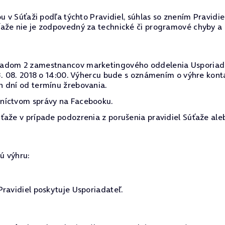
u v Súťaži podľa týchto Pravidiel, súhlas so znením Pravidi
ťaže nie je zodpovedný za technické či programové chyby a
dom 2 zamestnancov marketingového oddelenia Usporiadateľa
03. 08. 2018 o 14:00. Výhercu bude s oznámením o výhre kon
h dní od termínu žrebovania.
dníctvom správy na Facebooku.
ťaže v prípade podozrenia z porušenia pravidiel Súťaže ale
ú výhru:
ravidiel poskytuje Usporiadateľ.