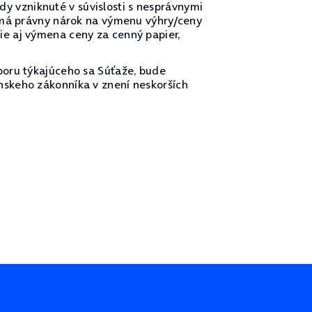
 vzniknuté v súvislosti s nesprávnymi
nemá právny nárok na výmenu výhry/ceny
e aj výmena ceny za cenný papier,
poru týkajúceho sa Súťaže, bude
nskeho zákonníka v znení neskorších