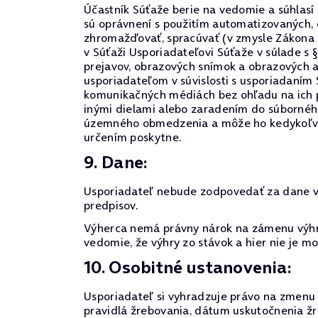
Účastník Súťaže berie na vedomie a súhlasí
sú oprávnení s použitím automatizovaných,
zhromažďovať, spracúvať (v zmysle Zákona 
v Súťaži Usporiadateľovi Súťaže v súlade s 
prejavov, obrazových snímok a obrazových 
usporiadateľom v súvislosti s usporiadaním
komunikačných médiách bez ohľadu na ich p
inými dielami alebo zaradením do súborného
územného obmedzenia a môže ho kedykoľvek o
určením poskytne.
9. Dane:
Usporiadateľ nebude zodpovedať za dane vyp
predpisov.
Výherca nemá právny nárok na zámenu výhry
vedomie, že výhry zo stávok a hier nie je 
10. Osobitné ustanovenia:
Usporiadateľ si vyhradzuje právo na zmenu p
pravidlá žrebovania, dátum uskutočnenia žr