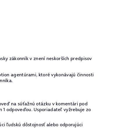
nsky zákonník v znení neskorších predpisov
tion agentúrami, ktoré vykonávajú činnosti
nníka.
poveď na súťažnú otázku v komentári pod
n 1 odpoveďou. Usporiadateľ vyžrebuje zo
úci ľudskú dôstojnosť alebo odporujúci