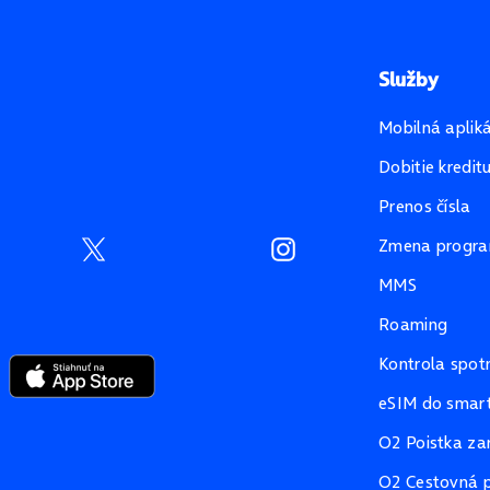
Služby
Mobilná aplik
Dobitie kredit
Prenos čísla
Zmena progr
MMS
Roaming
Kontrola spot
eSIM do smart
O2 Poistka za
O2 Cestovná p