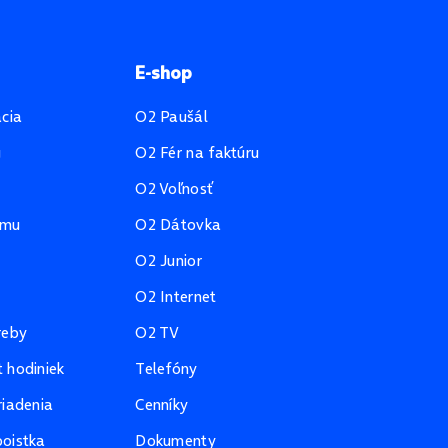
E-shop
ácia
O2 Paušál
u
O2 Fér na faktúru
O2 Voľnosť
amu
O2 Dátovka
O2 Junior
O2 Internet
reby
O2 TV
 hodiniek
Telefóny
riadenia
Cenníky
oistka
Dokumenty