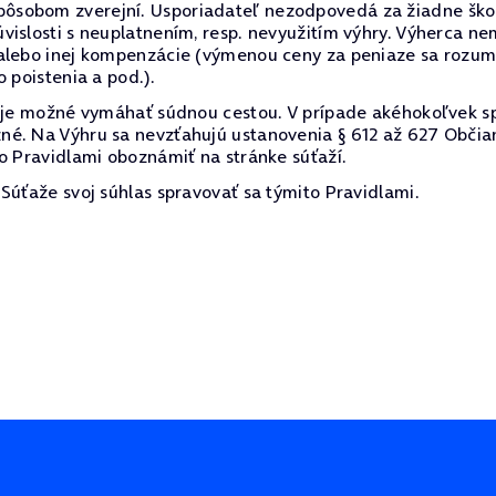
sobom zverejní. Usporiadateľ nezodpovedá za žiadne škody
vislosti s neuplatnením, resp. nevyužitím výhry. Výherca 
alebo inej kompenzácie (výmenou ceny za peniaze sa rozumi
 poistenia a pod.).
e je možné vymáhať súdnou cestou. V prípade akéhokoľvek s
né. Na Výhru sa nevzťahujú ustanovenia § 612 až 627 Občia
o Pravidlami oboznámiť na stránke súťaží.
Súťaže svoj súhlas spravovať sa týmito Pravidlami.