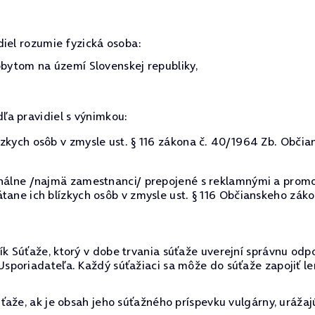
diel rozumie fyzická osoba:
ytom na území Slovenskej republiky,
dľa pravidiel s výnimkou:
zkych osôb v zmysle ust. § 116 zákona č. 40/1964 Zb. Občia
onálne /najmä zamestnanci/ prepojené s reklamnými a promo
tane ich blízkych osôb v zmysle ust. § 116 Občianskeho záko
k Súťaže, ktorý v dobe trvania súťaže uverejní správnu od
poriadateľa. Každý súťažiaci sa môže do súťaže zapojiť le
aže, ak je obsah jeho súťažného príspevku vulgárny, urážaj