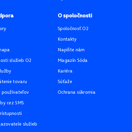
dpora
O spoločnosti
ory
Spoločnosť O2
Kontakty
mapa
Napíšte nám
sti služieb O2
Magazín Sóda
lužby
Kariéra
átenie tovaru
Súťaže
e používateľov
Ochrana súkromia
žby cez SMS
rístupnosti
kazovatele služieb