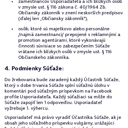
zamestnancov Usporiadateľa a ich blízkych osôb
v zmysle ust. § 116 zákona č. 40/1964 Zb.
Občiansky zákonník v znení neskorších predpisov
(ďalej len „Občiansky zákonník"),
osôb, ktoré sú majetkovo alebo personálne
/najmä zamestnanci/ prepojené s reklamnými a
promotion agentúrami, ktoré vykonávajú
činnosti súvisiace so zabezpečením Súťaže
vrátane ich blízkych osôb v zmysle ust. § 116
Občianskeho zákonníka.
4. Podmienky Súťaže:
Do žrebovania bude zaradený každý Účastník Súťaže,
ktorý v dobe trvania Súťaže splní súťažnú úlohu v
komentári pod súťažným príspevkom na Facebook
profile Usporiadateľa. Každý súťažiaci sa môže do
Súťaže zapojiť len 1 odpoveďou. Usporiadateľ
vyžrebuje 1. výhercu.
Usporiadateľ má právo vyradiť Účastníka Súťaže, ak je
obsah jeho súťažného príspevku vulgárny, urážajúci