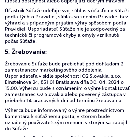
ľudskú dôstojnosť alebo odporujúci dobrým mravom.
Účastník Súťaže udeľuje svoj súhlas s účasťou v Súťaži
podľa týchto Pravidiel, súhlas so znením Pravidiel bez
výhrad a s prípadným prijatím výhry spôsobom podľa
Pravidiel. Usporiadateľ Súťaže nie je zodpovedný za
technické či programové chyby a omyly vzniknuté
počas Súťaže.
5. Žrebovanie:
Žrebovanie Súťaže bude prebiehať pod dohľadom 2
zamestnancov marketingového oddelenia
Usporiadateľa v sídle spoločnosti O2 Slovakia, s.r.o.,
Einsteinova 24, 851 01 Bratislava dňa 30. 04. 2024 o
15:00. Výhercu bude s oznámením o výhre kontaktovať
zamestnanec O2 Slovakia alebo poverený zástupca v
priebehu 14 pracovných dní od termínu žrebovania.
Výherca bude informovaný o výhre prostredníctvom
komentára k súťažnému postu, v ktorom bude
označený používateľským menom, s ktorým sa zapojil
do Súťaže.