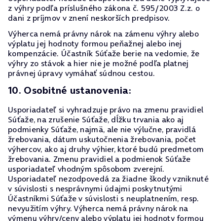
z výhry podľa príslušného zákona č. 595/2003 Z.z. o
dani z príjmov v znení neskorších predpisov.
Výherca nemá právny nárok na zámenu výhry alebo
výplatu jej hodnoty formou peňažnej alebo inej
kompenzácie. Účastník Súťaže berie na vedomie, že
výhry zo stávok a hier nie je možné podľa platnej
právnej úpravy vymáhať súdnou cestou.
10. Osobitné ustanovenia:
Usporiadateľ si vyhradzuje právo na zmenu pravidiel
Súťaže, na zrušenie Súťaže, dĺžku trvania ako aj
podmienky Súťaže, najmä, ale nie výlučne, pravidlá
žrebovania, dátum uskutočnenia žrebovania, počet
výhercov, ako aj druhy výhier, ktoré budú predmetom
žrebovania. Zmenu pravidiel a podmienok Súťaže
usporiadateľ vhodným spôsobom zverejní.
Usporiadateľ nezodpovedá za žiadne škody vzniknuté
v súvislosti s nesprávnymi údajmi poskytnutými
Účastníkmi Súťaže v súvislosti s neuplatnením, resp.
nevyužitím výhry. Výherca nemá právny nárok na
výmenu výhry/ceny alebo výplatu jej hodnoty formou