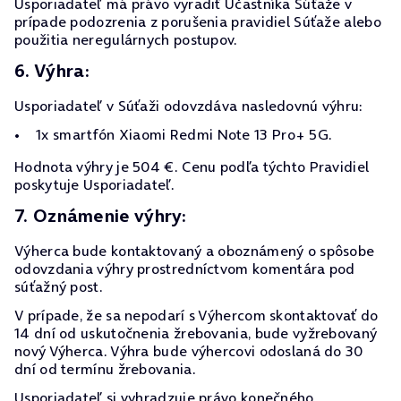
Usporiadateľ má právo vyradiť Účastníka Súťaže v
prípade podozrenia z porušenia pravidiel Súťaže alebo
použitia neregulárnych postupov.
6. Výhra:
Usporiadateľ v Súťaži odovzdáva nasledovnú výhru:
1x smartfón Xiaomi Redmi Note 13 Pro+ 5G.
Hodnota výhry je 504 €. Cenu podľa týchto Pravidiel
poskytuje Usporiadateľ.
7. Oznámenie výhry:
Výherca bude kontaktovaný a oboznámený o spôsobe
odovzdania výhry prostredníctvom komentára pod
súťažný post.
V prípade, že sa nepodarí s Výhercom skontaktovať do
14 dní od uskutočnenia žrebovania, bude vyžrebovaný
nový Výherca. Výhra bude výhercovi odoslaná do 30
dní od termínu žrebovania.
Usporiadateľ si vyhradzuje právo konečného