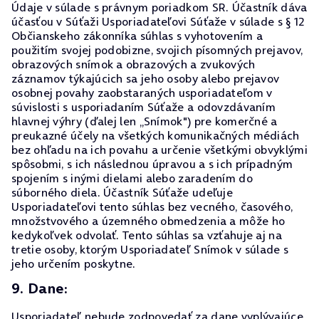
Údaje v súlade s právnym poriadkom SR. Účastník dáva
účasťou v Súťaži Usporiadateľovi Súťaže v súlade s § 12
Občianskeho zákonníka súhlas s vyhotovením a
použitím svojej podobizne, svojich písomných prejavov,
obrazových snímok a obrazových a zvukových
záznamov týkajúcich sa jeho osoby alebo prejavov
osobnej povahy zaobstaraných usporiadateľom v
súvislosti s usporiadaním Súťaže a odovzdávaním
hlavnej výhry (ďalej len „Snímok") pre komerčné a
preukazné účely na všetkých komunikačných médiách
bez ohľadu na ich povahu a určenie všetkými obvyklými
spôsobmi, s ich následnou úpravou a s ich prípadným
spojením s inými dielami alebo zaradením do
súborného diela. Účastník Súťaže udeľuje
Usporiadateľovi tento súhlas bez vecného, časového,
množstvového a územného obmedzenia a môže ho
kedykoľvek odvolať. Tento súhlas sa vzťahuje aj na
tretie osoby, ktorým Usporiadateľ Snímok v súlade s
jeho určením poskytne.
9. Dane:
Usporiadateľ nebude zodpovedať za dane vyplývajúce