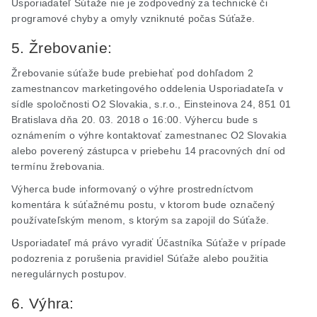
Usporiadateľ Súťaže nie je zodpovedný za technické či
programové chyby a omyly vzniknuté počas Súťaže.
5. Žrebovanie:
Žrebovanie súťaže bude prebiehať pod dohľadom 2
zamestnancov marketingového oddelenia Usporiadateľa v
sídle spoločnosti O2 Slovakia, s.r.o., Einsteinova 24, 851 01
Bratislava dňa 20. 03. 2018 o 16:00. Výhercu bude s
oznámením o výhre kontaktovať zamestnanec O2 Slovakia
alebo poverený zástupca v priebehu 14 pracovných dní od
termínu žrebovania.
Výherca bude informovaný o výhre prostredníctvom
komentára k súťažnému postu, v ktorom bude označený
používateľským menom, s ktorým sa zapojil do Súťaže.
Usporiadateľ má právo vyradiť Účastníka Súťaže v prípade
podozrenia z porušenia pravidiel Súťaže alebo použitia
neregulárnych postupov.
6. Výhra: