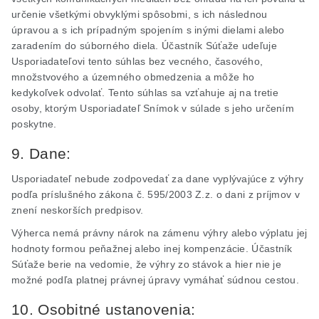
určenie všetkými obvyklými spôsobmi, s ich následnou
úpravou a s ich prípadným spojením s inými dielami alebo
zaradením do súborného diela. Účastník Súťaže udeľuje
Usporiadateľovi tento súhlas bez vecného, časového,
množstvového a územného obmedzenia a môže ho
kedykoľvek odvolať. Tento súhlas sa vzťahuje aj na tretie
osoby, ktorým Usporiadateľ Snímok v súlade s jeho určením
poskytne.
9. Dane:
Usporiadateľ nebude zodpovedať za dane vyplývajúce z výhry
podľa príslušného zákona č. 595/2003 Z.z. o dani z príjmov v
znení neskorších predpisov.
Výherca nemá právny nárok na zámenu výhry alebo výplatu jej
hodnoty formou peňažnej alebo inej kompenzácie. Účastník
Súťaže berie na vedomie, že výhry zo stávok a hier nie je
možné podľa platnej právnej úpravy vymáhať súdnou cestou.
10. Osobitné ustanovenia: