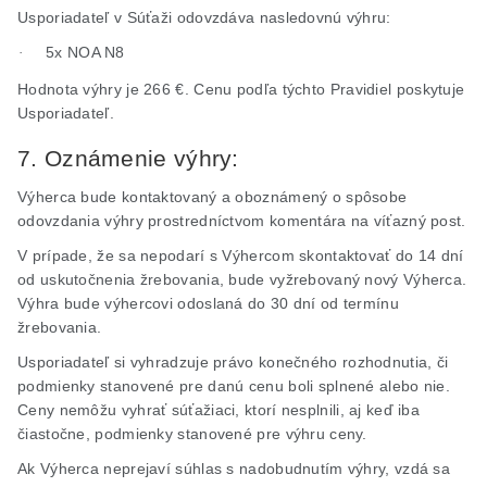
Usporiadateľ v Súťaži odovzdáva nasledovnú výhru:
5x NOA N8
·
Hodnota výhry je 266 €.
Cenu podľa týchto Pravidiel poskytuje
Usporiadateľ.
7. Oznámenie výhry:
Výherca bude kontaktovaný a oboznámený o spôsobe
odovzdania výhry prostredníctvom komentára na víťazný post.
V prípade, že sa nepodarí s Výhercom skontaktovať do 14 dní
od uskutočnenia žrebovania, bude vyžrebovaný nový Výherca.
Výhra bude výhercovi odoslaná do 30 dní od termínu
žrebovania.
Usporiadateľ si vyhradzuje právo konečného rozhodnutia, či
podmienky stanovené pre danú cenu boli splnené alebo nie.
Ceny nemôžu vyhrať súťažiaci, ktorí nesplnili, aj keď iba
čiastočne, podmienky stanovené pre výhru ceny.
Ak Výherca neprejaví súhlas s nadobudnutím výhry, vzdá sa