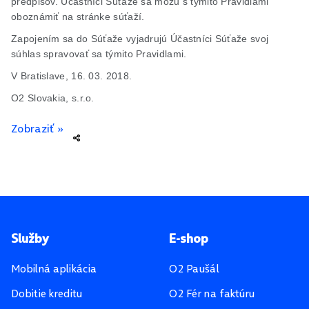
predpisov. Účastníci Súťaže sa môžu s týmito Pravidlami
oboznámiť na stránke súťaží.
Zapojením sa do Súťaže vyjadrujú Účastníci Súťaže svoj
súhlas spravovať sa týmito Pravidlami.
V Bratislave, 16. 03. 2018.
O2 Slovakia, s.r.o.
Zobraziť »
Pätička stránky
Služby
E-shop
Mobilná aplikácia
O2 Paušál
Dobitie kreditu
O2 Fér na faktúru