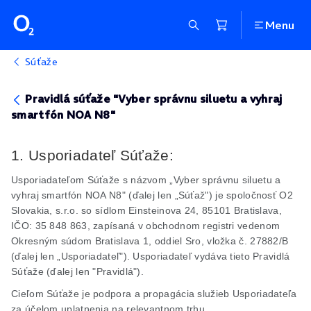
Menu
Súťaže
Pravidlá súťaže "Vyber správnu siluetu a vyhraj
smartfón NOA N8"
1. Usporiadateľ Súťaže:
Usporiadateľom Súťaže s názvom „Vyber správnu siluetu a
vyhraj smartfón NOA N8" (ďalej len „Súťaž") je spoločnosť O2
Slovakia, s.r.o. so sídlom Einsteinova 24, 85101 Bratislava,
IČO: 35 848 863, zapísaná v obchodnom registri vedenom
Okresným súdom Bratislava 1, oddiel Sro, vložka č. 27882/B
(ďalej len „Usporiadateľ"). Usporiadateľ vydáva tieto Pravidlá
Súťaže (ďalej len "Pravidlá").
Cieľom Súťaže je podpora a propagácia služieb Usporiadateľa
za účelom uplatnenia na relevantnom trhu.