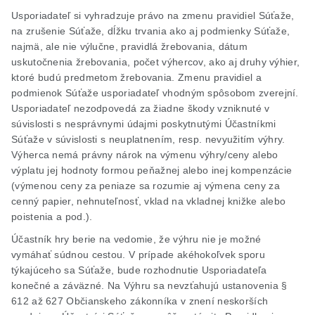
Usporiadateľ si vyhradzuje právo na zmenu pravidiel Súťaže,
na zrušenie Súťaže, dĺžku trvania ako aj podmienky Súťaže,
najmä, ale nie výlučne, pravidlá žrebovania, dátum
uskutočnenia žrebovania, počet výhercov, ako aj druhy výhier,
ktoré budú predmetom žrebovania. Zmenu pravidiel a
podmienok Súťaže usporiadateľ vhodným spôsobom zverejní.
Usporiadateľ nezodpovedá za žiadne škody vzniknuté v
súvislosti s nesprávnymi údajmi poskytnutými Účastníkmi
Súťaže v súvislosti s neuplatnením, resp. nevyužitím výhry.
Výherca nemá právny nárok na výmenu výhry/ceny alebo
výplatu jej hodnoty formou peňažnej alebo inej kompenzácie
(výmenou ceny za peniaze sa rozumie aj výmena ceny za
cenný papier, nehnuteľnosť, vklad na vkladnej knižke alebo
poistenia a pod.).
Účastník hry berie na vedomie, že výhru nie je možné
vymáhať súdnou cestou. V prípade akéhokoľvek sporu
týkajúceho sa Súťaže, bude rozhodnutie Usporiadateľa
konečné a záväzné. Na Výhru sa nevzťahujú ustanovenia §
612 až 627 Občianskeho zákonníka v znení neskorších