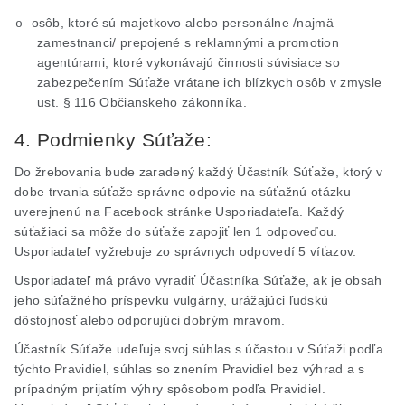
osôb, ktoré sú majetkovo alebo personálne /najmä
o
zamestnanci/ prepojené s reklamnými a promotion
agentúrami, ktoré vykonávajú činnosti súvisiace so
zabezpečením Súťaže vrátane ich blízkych osôb v zmysle
ust. § 116 Občianskeho zákonníka.
4. Podmienky Súťaže:
Do žrebovania bude zaradený každý Účastník Súťaže, ktorý v
dobe trvania súťaže správne odpovie na súťažnú otázku
uverejnenú na Facebook stránke Usporiadateľa. Každý
súťažiaci sa môže do súťaže zapojiť len 1 odpoveďou.
Usporiadateľ vyžrebuje zo správnych odpovedí 5 víťazov.
Usporiadateľ má právo vyradiť Účastníka Súťaže, ak je obsah
jeho súťažného príspevku vulgárny, urážajúci ľudskú
dôstojnosť alebo odporujúci dobrým mravom.
Účastník Súťaže udeľuje svoj súhlas s účasťou v Súťaži podľa
týchto Pravidiel, súhlas so znením Pravidiel bez výhrad a s
prípadným prijatím výhry spôsobom podľa Pravidiel.