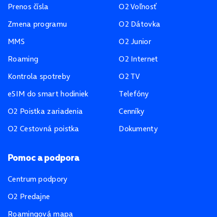
Prenos čísla
O2 Voľnosť
Zmena programu
O2 Dátovka
MMS
O2 Junior
Roaming
O2 Internet
Kontrola spotreby
O2 TV
eSIM do smart hodiniek
Telefóny
O2 Poistka zariadenia
Cenníky
O2 Cestovná poistka
Dokumenty
Pomoc a podpora
Centrum podpory
O2 Predajne
Roamingová mapa