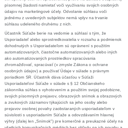
písomnej žiadosti namietať voči využívaniu svojich osobných
údajov na marketingové účely. Odvolanie súhlasu voči
jednému z uvedených subjektov nemá vplyv na trvanie
súhlasu udeleného druhému z nich.
Účastník Súťaže berie na vedomie a súhlasí s tým, že
Usporiadateľ alebo sprostredkovatelia v rozsahu a podmienok
dohodnutých s Usporiadateľom sú oprávnení s použitím
automatizovaných, čiastočne automatizovaných alebo iných
ako automatizovaných prostriedkov spracúvania
zhromažďovať, spracúvať (v zmysle Zákona o ochrane
osobných údajov) a používať Údaje v súlade s právnym
poriadkom SR. Účastník dáva účasťou v Súťaži
Usporiadateľovi Súťaže v súlade s § 12 Občianskeho
zákonníka súhlas s vyhotovením a použitím svojej podobizne,
svojich písomných prejavov, obrazových snímok a obrazových
a zvukových záznamov týkajúcich sa jeho osoby alebo
prejavov osobnej povahy zaobstaraných usporiadateľom v
súvislosti s usporiadaním Súťaže a odovzdávaním hlavnej
výhry (ďalej len „Snímok") pre komerčné a preukazné účely na
všetkých komunikačných médiách bez ohľadu na ich povahu a