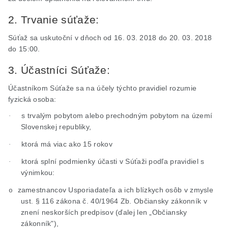
2. Trvanie súťaže:
Súťaž sa uskutoční v dňoch od 16. 03. 2018 do 20. 03. 2018
do 15:00.
3. Účastníci Súťaže:
Účastníkom Súťaže sa na účely týchto pravidiel rozumie
fyzická osoba:
s trvalým pobytom alebo prechodným pobytom na území
·
Slovenskej republiky,
ktorá má viac ako 15 rokov
·
ktorá splní podmienky účasti v Súťaži podľa pravidiel s
·
výnimkou:
zamestnancov Usporiadateľa a ich blízkych osôb v zmysle
o
ust. § 116 zákona č. 40/1964 Zb. Občiansky zákonník v
znení neskorších predpisov (ďalej len „Občiansky
zákonník"),