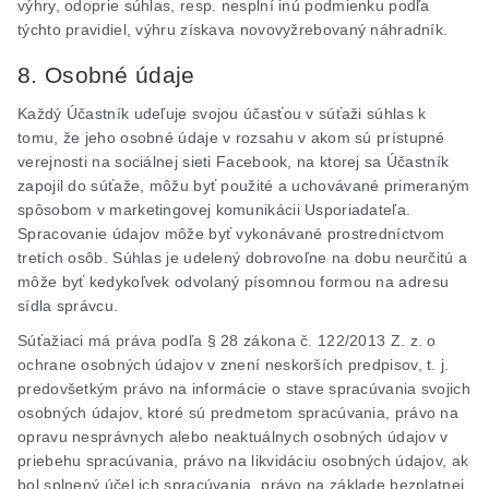
výhry, odoprie súhlas, resp. nesplní inú podmienku podľa
týchto pravidiel, výhru získava novovyžrebovaný náhradník.
8. Osobné údaje
Každý Účastník udeľuje svojou účasťou v súťaži súhlas k
tomu, že jeho osobné údaje v rozsahu v akom sú prístupné
verejnosti na sociálnej sieti Facebook, na ktorej sa Účastník
zapojil do súťaže, môžu byť použité a uchovávané primeraným
spôsobom v marketingovej komunikácii Usporiadateľa.
Spracovanie údajov môže byť vykonávané prostredníctvom
tretích osôb. Súhlas je udelený dobrovoľne na dobu neurčitú a
môže byť kedykoľvek odvolaný písomnou formou na adresu
sídla správcu.
Súťažiaci má práva podľa § 28 zákona č. 122/2013 Z. z. o
ochrane osobných údajov v znení neskorších predpisov, t. j.
predovšetkým právo na informácie o stave spracúvania svojich
osobných údajov, ktoré sú predmetom spracúvania, právo na
opravu nesprávnych alebo neaktuálnych osobných údajov v
priebehu spracúvania, právo na likvidáciu osobných údajov, ak
bol splnený účel ich spracúvania, právo na základe bezplatnej