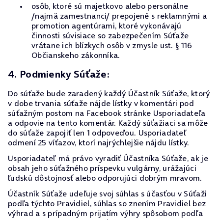
osôb, ktoré sú majetkovo alebo personálne
/najmä zamestnanci/ prepojené s reklamnými a
promotion agentúrami, ktoré vykonávajú
činnosti súvisiace so zabezpečením Súťaže
vrátane ich blízkych osôb v zmysle ust. § 116
Občianskeho zákonníka.
4. Podmienky Súťaže:
Do súťaže bude zaradený každý Účastník Súťaže, ktorý
v dobe trvania súťaže nájde lístky v komentári pod
súťažným postom na Facebook stránke Usporiadateľa
a odpovie na tento komentár. Každý súťažiaci sa môže
do súťaže zapojiť len 1 odpoveďou. Usporiadateľ
odmení 25 víťazov, ktorí najrýchlejšie nájdu lístky.
Usporiadateľ má právo vyradiť Účastníka Súťaže, ak je
obsah jeho súťažného príspevku vulgárny, urážajúci
ľudskú dôstojnosť alebo odporujúci dobrým mravom.
Účastník Súťaže udeľuje svoj súhlas s účasťou v Súťaži
podľa týchto Pravidiel, súhlas so znením Pravidiel bez
výhrad a s prípadným prijatím výhry spôsobom podľa