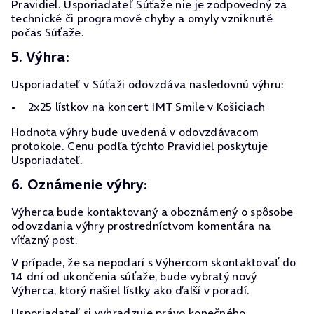
Pravidiel. Usporiadateľ Súťaže nie je zodpovedný za
technické či programové chyby a omyly vzniknuté
počas Súťaže.
5. Výhra:
Usporiadateľ v Súťaži odovzdáva nasledovnú výhru:
2x25 lístkov na koncert IMT Smile v Košiciach
Hodnota výhry bude uvedená v odovzdávacom
protokole. Cenu podľa týchto Pravidiel poskytuje
Usporiadateľ.
6. Oznámenie výhry:
Výherca bude kontaktovaný a oboznámený o spôsobe
odovzdania výhry prostredníctvom komentára na
víťazný post.
V prípade, že sa nepodarí s Výhercom skontaktovať do
14 dní od ukončenia súťaže, bude vybratý nový
Výherca, ktorý našiel lístky ako ďalší v poradí.
Usporiadateľ si vyhradzuje právo konečného