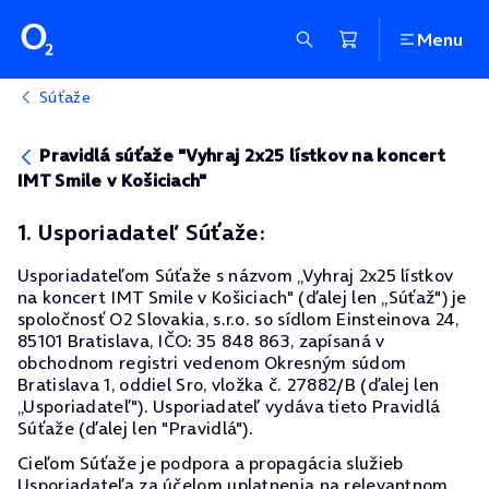
Menu
Súťaže
Pravidlá súťaže "Vyhraj 2x25 lístkov na koncert
IMT Smile v Košiciach"
1. Usporiadateľ Súťaže:
Usporiadateľom Súťaže s názvom „Vyhraj 2x25 lístkov
na koncert IMT Smile v Košiciach" (ďalej len „Súťaž") je
spoločnosť O2 Slovakia, s.r.o. so sídlom Einsteinova 24,
85101 Bratislava, IČO: 35 848 863, zapísaná v
obchodnom registri vedenom Okresným súdom
Bratislava 1, oddiel Sro, vložka č. 27882/B (ďalej len
„Usporiadateľ"). Usporiadateľ vydáva tieto Pravidlá
Súťaže (ďalej len "Pravidlá").
Cieľom Súťaže je podpora a propagácia služieb
Usporiadateľa za účelom uplatnenia na relevantnom