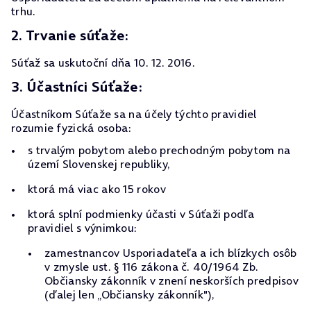
trhu.
2. Trvanie súťaže:
Súťaž sa uskutoční dňa 10. 12. 2016.
3. Účastníci Súťaže:
Účastníkom Súťaže sa na účely týchto pravidiel
rozumie fyzická osoba:
s trvalým pobytom alebo prechodným pobytom na
území Slovenskej republiky,
ktorá má viac ako 15 rokov
ktorá splní podmienky účasti v Súťaži podľa
pravidiel s výnimkou:
zamestnancov Usporiadateľa a ich blízkych osôb
v zmysle ust. § 116 zákona č. 40/1964 Zb.
Občiansky zákonník v znení neskorších predpisov
(ďalej len „Občiansky zákonník"),