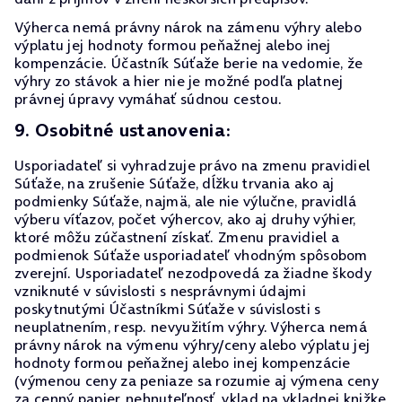
Výherca nemá právny nárok na zámenu výhry alebo
výplatu jej hodnoty formou peňažnej alebo inej
kompenzácie. Účastník Súťaže berie na vedomie, že
výhry zo stávok a hier nie je možné podľa platnej
právnej úpravy vymáhať súdnou cestou.
9. Osobitné ustanovenia:
Usporiadateľ si vyhradzuje právo na zmenu pravidiel
Súťaže, na zrušenie Súťaže, dĺžku trvania ako aj
podmienky Súťaže, najmä, ale nie výlučne, pravidlá
výberu víťazov, počet výhercov, ako aj druhy výhier,
ktoré môžu zúčastnení získať. Zmenu pravidiel a
podmienok Súťaže usporiadateľ vhodným spôsobom
zverejní. Usporiadateľ nezodpovedá za žiadne škody
vzniknuté v súvislosti s nesprávnymi údajmi
poskytnutými Účastníkmi Súťaže v súvislosti s
neuplatnením, resp. nevyužitím výhry. Výherca nemá
právny nárok na výmenu výhry/ceny alebo výplatu jej
hodnoty formou peňažnej alebo inej kompenzácie
(výmenou ceny za peniaze sa rozumie aj výmena ceny
za cenný papier, nehnuteľnosť, vklad na vkladnej knižke