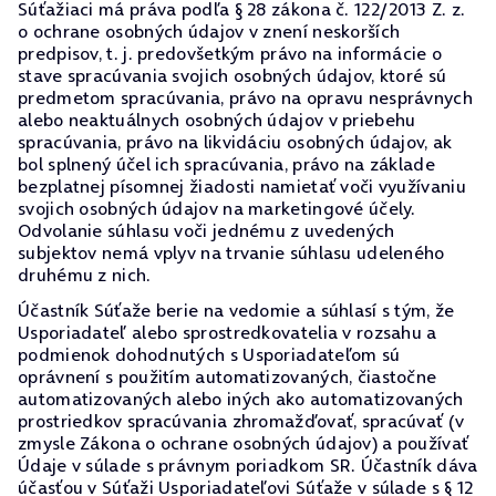
Súťažiaci má práva podľa § 28 zákona č. 122/2013 Z. z.
o ochrane osobných údajov v znení neskorších
predpisov, t. j. predovšetkým právo na informácie o
stave spracúvania svojich osobných údajov, ktoré sú
predmetom spracúvania, právo na opravu nesprávnych
alebo neaktuálnych osobných údajov v priebehu
spracúvania, právo na likvidáciu osobných údajov, ak
bol splnený účel ich spracúvania, právo na základe
bezplatnej písomnej žiadosti namietať voči využívaniu
svojich osobných údajov na marketingové účely.
Odvolanie súhlasu voči jednému z uvedených
subjektov nemá vplyv na trvanie súhlasu udeleného
druhému z nich.
Účastník Súťaže berie na vedomie a súhlasí s tým, že
Usporiadateľ alebo sprostredkovatelia v rozsahu a
podmienok dohodnutých s Usporiadateľom sú
oprávnení s použitím automatizovaných, čiastočne
automatizovaných alebo iných ako automatizovaných
prostriedkov spracúvania zhromažďovať, spracúvať (v
zmysle Zákona o ochrane osobných údajov) a používať
Údaje v súlade s právnym poriadkom SR. Účastník dáva
účasťou v Súťaži Usporiadateľovi Súťaže v súlade s § 12