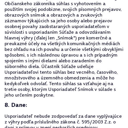
Občianskeho zákonníka súhlas s vyhotovením a
použitím svojej podobizne, svojich písomných prejavov,
obrazových snímok a obrazových a zvukových
záznamov týkajúcich sa jeho osoby alebo prejavov
osobnej povahy zaobstaraných usporiadateľom v
súvislosti s usporiadaním Súťaže a odovzdávaním
hlavnej výhry (ďalej len „Snímok") pre komerčné a
preukazné účely na všetkých komunikačných médiách
bez ohľadu na ich povahu a určenie všetkými obvyklými
spôsobmi, s ich následnou úpravou a s ich prípadným
spojením s inými dielami alebo zaradením do
súborného diela. Účastník Súťaže udeľuje
Usporiadateľovi tento súhlas bez vecného, časového,
množstvového a územného obmedzenia a môže ho
kedykoľvek odvolať. Tento súhlas sa vzťahuje aj na
tretie osoby, ktorým Usporiadateľ Snímok v súlade s
jeho určením poskytne.
8. Dane:
Usporiadateľ nebude zodpovedať za dane vyplývajúce
z výhry podľa príslušného zákona č. 595/2003 Z.z. o
dani z príjmov v znení neskorších predpisov.