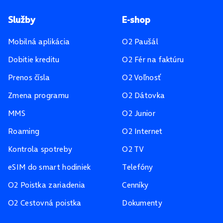
Pätička stránky
Služby
E-shop
Mobilná aplikácia
O2 Paušál
Dobitie kreditu
O2 Fér na faktúru
Prenos čísla
O2 Voľnosť
Zmena programu
O2 Dátovka
MMS
O2 Junior
Roaming
O2 Internet
Kontrola spotreby
O2 TV
eSIM do smart hodiniek
Telefóny
O2 Poistka zariadenia
Cenníky
O2 Cestovná poistka
Dokumenty