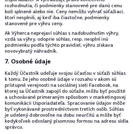
rozhodnutia, či podmienky stanovené pre danú cenu
boli splnené alebo nie. Ceny nemôžu vyhrať súťažiaci,
ktorí nesplnili, aj keď iba čiastočne, podmienky
stanovené pre výhru ceny.
Ak Výherca neprejaví súhlas s nadobudnutím výhry,
vzdá sa výhry, odoprie súhlas, resp. nesplní inú
podmienku podľa týchto pravidiel, výhru získava
novovybratý náhradník.
7. Osobné údaje
Každý Účastník udeľuje svojou účasťou v súťaži súhlas
k tomu, že jeho osobné údaje v rozsahu v akom sú
prístupné verejnosti na sociálnej sieti Facebook, na
ktorej sa Účastník zapojil do súťaže, môžu byť použité
a uchovávané primeraným spôsobom v marketingovej
komunikácii Usporiadateľa. Spracovanie údajov môže
byť vykonávané prostredníctvom tretích osôb. Súhlas
je udelený dobrovoľne na dobu neurčitú a môže byť
kedykoľvek odvolaný písomnou formou na adresu sídla
správcu.