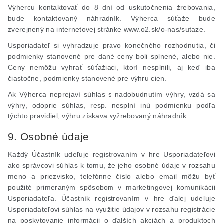
Výhercu kontaktovať do 8 dní od uskutočnenia žrebovania,
bude kontaktovaný náhradník. Výherca súťaže bude
zverejnený na internetovej stránke www.o2.sk/o-nas/sutaze.
Usporiadateľ si vyhradzuje právo konečného rozhodnutia, či
podmienky stanovené pre dané ceny boli splnené, alebo nie.
Ceny nemôžu vyhrať súťažiaci, ktorí nesplnili, aj keď iba
čiastočne, podmienky stanovené pre výhru cien.
Ak Výherca neprejaví súhlas s nadobudnutím výhry, vzdá sa
výhry, odoprie súhlas, resp. nesplní inú podmienku podľa
týchto pravidiel, výhru získava vyžrebovaný náhradník.
9. Osobné údaje
Každý Účastník udeľuje registrovaním v hre Usporiadateľovi
ako správcovi súhlas k tomu, že jeho osobné údaje v rozsahu
meno a priezvisko, telefónne číslo alebo email môžu byť
použité primeraným spôsobom v marketingovej komunikácii
Usporiadateľa. Účastník registrovaním v hre ďalej udeľuje
Usporiadateľovi súhlas na využitie údajov v rozsahu registrácie
na poskytovanie informácii o ďalších akciách a produktoch