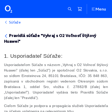
Menu
Súťaže
Pravidlá súťaže "Vyhraj s O2 Voľnosť štýlový
Huawei"
1. Usporiadateľ Súťaže:
Usporiadateľom Súťaže s názvom „Vyhraj s O2 Voľnosť štýlový
Huawei" (ďalej len „Súťaž") je spoločnosť O2 Slovakia,
s.r.o
.
so sídlom Einsteinova 24, 85101 Bratislava, IČO: 35 848 863,
zapísaná v obchodnom registri vedenom Okresným súdom
Bratislava 1, oddiel
Sro
, vložka č. 27882/B (ďalej len
„Usporiadateľ"). Usporiadateľ vydáva tieto Pravidlá Súťaže
(ďalej len "Pravidlá").
Cieľom Súťaže je podpora a propagácia služieb Usporiadateľa
za účelom uplatnenia na relevantnom trhu.