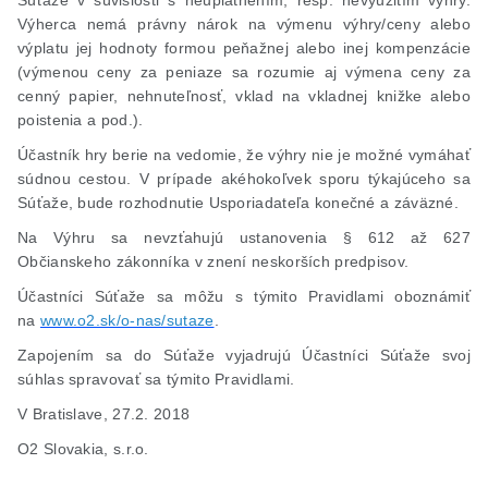
Súťaže v súvislosti s neuplatnením, resp. nevyužitím výhry.
Výherca nemá právny nárok na výmenu výhry/ceny alebo
výplatu jej hodnoty formou peňažnej alebo inej kompenzácie
(výmenou ceny za peniaze sa rozumie aj výmena ceny za
cenný papier, nehnuteľnosť, vklad na vkladnej knižke alebo
poistenia a pod.).
Účastník hry berie na vedomie, že výhry nie je možné vymáhať
súdnou cestou. V prípade akéhokoľvek sporu týkajúceho sa
Súťaže, bude rozhodnutie Usporiadateľa konečné a záväzné.
Na Výhru sa nevzťahujú ustanovenia § 612 až 627
Občianskeho zákonníka v znení neskorších predpisov.
Účastníci Súťaže sa môžu s týmito Pravidlami oboznámiť
na
www.o2.sk/o-nas/sutaze
.
Zapojením sa do Súťaže vyjadrujú Účastníci Súťaže svoj
súhlas spravovať sa týmito Pravidlami.
V Bratislave, 27.2. 2018
O2 Slovakia,
s.r.o
.