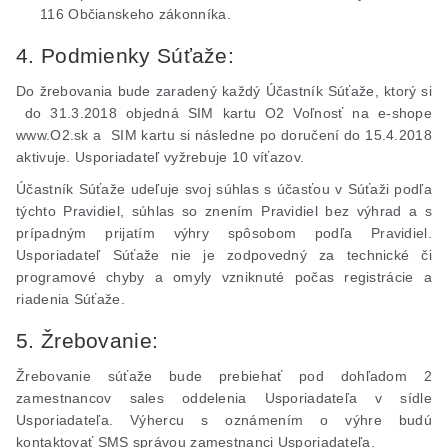
116 Občianskeho zákonníka.
4. Podmienky Súťaže:
Do žrebovania bude zaradený každý Účastník Súťaže, ktorý si
do 31.3.2018 objedná SIM kartu O2 Voľnosť na e-
shope
www.O2.sk a
SIM kartu si následne po doručení do 15.4.2018
aktivuje. Usporiadateľ vyžrebuje 10 víťazov.
Účastník Súťaže udeľuje svoj súhlas s účasťou v Súťaži podľa
týchto Pravidiel, súhlas so znením Pravidiel bez výhrad a s
prípadným prijatím výhry spôsobom podľa Pravidiel.
Usporiadateľ Súťaže nie je zodpovedný za technické či
programové chyby a omyly vzniknuté počas registrácie a
riadenia Súťaže.
5. Žrebovanie:
Žrebovanie súťaže bude prebiehať pod dohľadom 2
zamestnancov sales oddelenia Usporiadateľa v sídle
Usporiadateľa. Výhercu s oznámením o výhre budú
kontaktovať SMS správou zamestnanci Usporiadateľa.