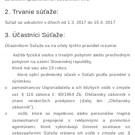
2. Trvanie súťaže:
Súťaž sa uskutoční v dňoch od 1.3. 2017 do 15.4. 2017.
3. Účastníci Súťaže:
Účastníkom Súťaže sa na účely týchto pravidiel rozumie:
každá fyzická osoba s trvalým pobytom alebo prechodným
·
pobytom na území Slovenskej republiky,
ktorá má viac ako 15 rokov,
·
ktorá splní podmienky účasti v Súťaži podľa pravidiel s
·
výnimkou
zamestnancov Usporiadateľa a ich blízkych osôb v zmysle
o
ust
. § 116 zákona č. 40/1964 Zb. Občiansky zákonník v
znení neskorších predpisov (ďalej len „Občiansky
zákonník"),
osôb, ktoré sú majetkovo alebo personálne /najmä
o
zamestnanci/ prepojené s reklamnými a promotion
agentúrami, ktoré vykonávajú činnosti súvisiace so
zabezpečením Súťaže vrátane ich osôb v zmysle
ust
. §