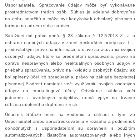
Usporiadateľa. Spracovanie údajov môže byť vykonávané
prostredníctvom tretích osôb. Súhlas je udelený dobrovoľne
na dobu neurčitú a môže byť kedykoľvek odvolaný písomnou
formou na adresu sídla správcu.
Súťažiaci má práva podľa § 28 zákona č. 122/2013 Z. z. o
ochrane osobných údajov v znení neskorších predpisov, t. j.
predovšetkým právo na informácie o stave spracúvania svojich
osobných údajov, ktoré sú predmetom spracúvania, právo na
opravu nesprávnych alebo neaktuálnych osobných údajov v
priebehu spracúvania, právo na likvidáciu osobných údajov, ak
bol splnený účel ich spracúvania, právo na základe bezplatnej
písomnej žiadosti namietať voči využívaniu svojich osobných
údajov na marketingové účely. Odvolanie súhlasu voči
jednému z uvedených subjektov nemá vplyv na trvanie
súhlasu udeleného druhému z nich.
Účastník Súťaže berie na vedomie a súhlasí s tým, že
Usporiadateľ alebo sprostredkovatelia v rozsahu a podmienok
dohodnutých s Usporiadateľom sú oprávnení s použitím
automatizovaných, čiastočne automatizovaných alebo iných