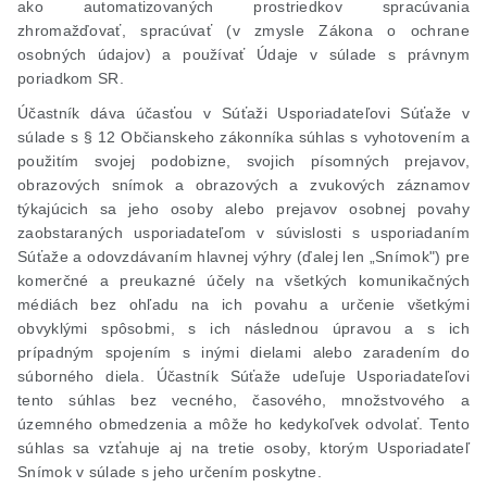
ako automatizovaných prostriedkov spracúvania
zhromažďovať, spracúvať (v zmysle Zákona o ochrane
osobných údajov) a používať Údaje v súlade s právnym
poriadkom SR.
Účastník dáva účasťou v Súťaži Usporiadateľovi Súťaže v
súlade s § 12 Občianskeho zákonníka súhlas s vyhotovením a
použitím svojej podobizne, svojich písomných prejavov,
obrazových snímok a obrazových a zvukových záznamov
týkajúcich sa jeho osoby alebo prejavov osobnej povahy
zaobstaraných usporiadateľom v súvislosti s usporiadaním
Súťaže a odovzdávaním hlavnej výhry (ďalej len „Snímok") pre
komerčné a preukazné účely na všetkých komunikačných
médiách bez ohľadu na ich povahu a určenie všetkými
obvyklými spôsobmi, s ich následnou úpravou a s ich
prípadným spojením s inými dielami alebo zaradením do
súborného diela. Účastník Súťaže udeľuje Usporiadateľovi
tento súhlas bez vecného, časového, množstvového a
územného obmedzenia a môže ho kedykoľvek odvolať. Tento
súhlas sa vzťahuje aj na tretie osoby, ktorým Usporiadateľ
Snímok v súlade s jeho určením poskytne.