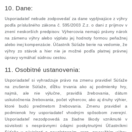
10. Dane:
Usporiadateľ nebude zodpovedať za dane vyplývajúce z výhry
podľa príslušného zákona č. 595/2003 Z.z. o dani z príjmov v
znení neskorších predpisov. Výhercovia nemajú právny nárok
na zámenu výhry alebo výplatu jej hodnoty formou peňažnej
alebo inej kompenzácie. Účastník Súťaže berie na vedomie, že
výhry zo stávok a hier nie je možné podľa platnej právnej
úpravy vymáhať súdnou cestou.
11. Osobitné ustanovenia:
Usporiadateľ si vyhradzuje právo na zmenu pravidiel Súťaže
na zrušenie Súťaže, dĺžku trvania ako aj podmienky hry,
najmä, ale nie výlučne, pravidlá žrebovania, dátum
uskutočnenia žrebovania, počet výhercov, ako aj druhy výhier,
ktoré budú predmetom žrebovania. Zmenu pravidiel a
podmienok hry usporiadateľ vhodným spôsobom zverejní.
Usporiadateľ nezodpovedá za žiadne škody vzniknuté v
súvislosti s nesprávnymi údajmi poskytnutými Účastníkmi