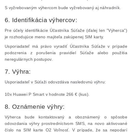
S vyžrebovaným výhercom bude vyžrebovaný aj náhradník.
6. Identifikácia výhercov:
Pre účely identifikácie Účastníka Súťaže (ďalej len "Výherca")
je rozhodujúce meno majiteľa zakúpenej SIM karty.
Usporiadateľ má právo vyradiť Účastníka Súťaže v prípade
podozrenia z porušenia pravidiel Súťaže alebo použitia
neregulárnych postupov.
7. Výhra:
Usporiadateľ v Súťaži odovzdáva nasledovnú výhru:
10x Huawei P
Smart
v hodnote 266 € (kus).
8. Oznámenie výhry:
Výherca bude kontaktovaný a oboznámený o spôsobe
odovzdania výhry prostredníctvom SMS, na novo aktivované
číslo na SIM karte O2 Voľnosť. V prípade, že sa nepodarí