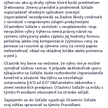
výhercov, ako aj druhy výhier, ktoré budú predmetom
žrebovania. Zmenu pravidiel a podmienok Súťaže
usporiadateľ vhodným spôsobom zverejní.
Usporiadateľ nezodpovedá za žiadne škody vzniknuté
v súvislosti s nesprávnymi údajmi poskytnutými
Účastníkmi Súťaže v súvislosti s neuplatnením, resp.
nevyužitím výhry. Výherca nemá právny nárok na
výmenu výhry/ceny alebo výplatu jej hodnoty formou
peňažnej alebo inej kompenzácie (výmenou ceny za
peniaze sa rozumie aj výmena ceny za cenný papier,
nehnuteľnosť, vklad na vkladnej knižke alebo poistenia
a pod.).
Účastník hry berie na vedomie, že výhru nie je možné
vymáhať súdnou cestou. V prípade akéhokoľvek sporu
týkajúceho sa Súťaže, bude rozhodnutie Usporiadateľa
konečné a záväzné. Na Výhru sa nevzťahujú
ustanovenia § 612 až 627 Občianskeho zákonníka v
znení neskorších predpisov. Účastníci Súťaže sa môžu s
týmito Pravidlami oboznámiť na stránke súťaží.
Zapojením sa do Súťaže vyjadrujú Účastníci Súťaže
svoj súhlas spravovať sa týmito Pravidlami.