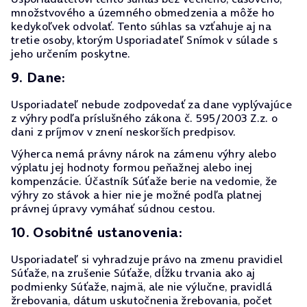
množstvového a územného obmedzenia a môže ho
kedykoľvek odvolať. Tento súhlas sa vzťahuje aj na
tretie osoby, ktorým Usporiadateľ Snímok v súlade s
jeho určením poskytne.
9. Dane:
Usporiadateľ nebude zodpovedať za dane vyplývajúce
z výhry podľa príslušného zákona č. 595/2003 Z.z. o
dani z príjmov v znení neskorších predpisov.
Výherca nemá právny nárok na zámenu výhry alebo
výplatu jej hodnoty formou peňažnej alebo inej
kompenzácie. Účastník Súťaže berie na vedomie, že
výhry zo stávok a hier nie je možné podľa platnej
právnej úpravy vymáhať súdnou cestou.
10. Osobitné ustanovenia:
Usporiadateľ si vyhradzuje právo na zmenu pravidiel
Súťaže, na zrušenie Súťaže, dĺžku trvania ako aj
podmienky Súťaže, najmä, ale nie výlučne, pravidlá
žrebovania, dátum uskutočnenia žrebovania, počet