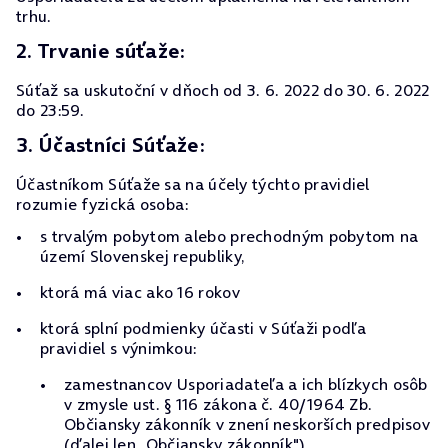
trhu.
2. Trvanie súťaže:
Súťaž sa uskutoční v dňoch od 3. 6. 2022 do 30. 6. 2022
do 23:59.
3. Účastníci Súťaže:
Účastníkom Súťaže sa na účely týchto pravidiel
rozumie fyzická osoba:
s trvalým pobytom alebo prechodným pobytom na
území Slovenskej republiky,
ktorá má viac ako 16 rokov
ktorá splní podmienky účasti v Súťaži podľa
pravidiel s výnimkou:
zamestnancov Usporiadateľa a ich blízkych osôb
v zmysle ust. § 116 zákona č. 40/1964 Zb.
Občiansky zákonník v znení neskorších predpisov
(ďalej len „Občiansky zákonník"),