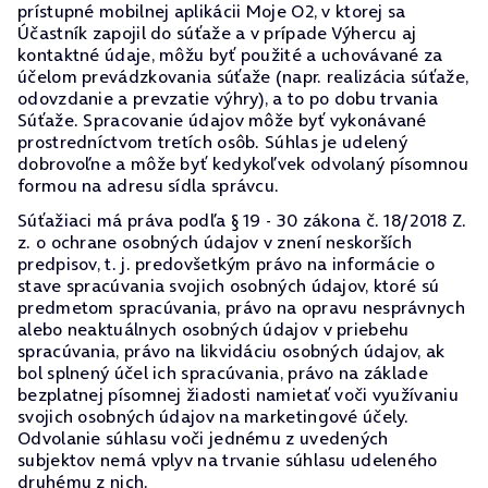
prístupné mobilnej aplikácii Moje O2, v ktorej sa
Účastník zapojil do súťaže a v prípade Výhercu aj
kontaktné údaje, môžu byť použité a uchovávané za
účelom prevádzkovania súťaže (napr. realizácia súťaže,
odovzdanie a prevzatie výhry), a to po dobu trvania
Súťaže. Spracovanie údajov môže byť vykonávané
prostredníctvom tretích osôb. Súhlas je udelený
dobrovoľne a môže byť kedykoľvek odvolaný písomnou
formou na adresu sídla správcu.
Súťažiaci má práva podľa § 19 - 30 zákona č. 18/2018 Z.
z. o ochrane osobných údajov v znení neskorších
predpisov, t. j. predovšetkým právo na informácie o
stave spracúvania svojich osobných údajov, ktoré sú
predmetom spracúvania, právo na opravu nesprávnych
alebo neaktuálnych osobných údajov v priebehu
spracúvania, právo na likvidáciu osobných údajov, ak
bol splnený účel ich spracúvania, právo na základe
bezplatnej písomnej žiadosti namietať voči využívaniu
svojich osobných údajov na marketingové účely.
Odvolanie súhlasu voči jednému z uvedených
subjektov nemá vplyv na trvanie súhlasu udeleného
druhému z nich.