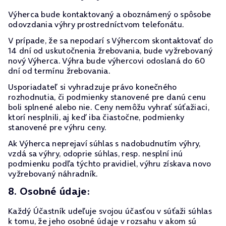
Výherca bude kontaktovaný a oboznámený o spôsobe
odovzdania výhry prostredníctvom telefonátu.
V prípade, že sa nepodarí s Výhercom skontaktovať do
14 dní od uskutočnenia žrebovania, bude vyžrebovaný
nový Výherca. Výhra bude výhercovi odoslaná do 60
dní od termínu žrebovania.
Usporiadateľ si vyhradzuje právo konečného
rozhodnutia, či podmienky stanovené pre danú cenu
boli splnené alebo nie. Ceny nemôžu vyhrať súťažiaci,
ktorí nesplnili, aj keď iba čiastočne, podmienky
stanovené pre výhru ceny.
Ak Výherca neprejaví súhlas s nadobudnutím výhry,
vzdá sa výhry, odoprie súhlas, resp. nesplní inú
podmienku podľa týchto pravidiel, výhru získava novo
vyžrebovaný náhradník.
8. Osobné údaje:
Každý Účastník udeľuje svojou účasťou v súťaži súhlas
k tomu, že jeho osobné údaje v rozsahu v akom sú