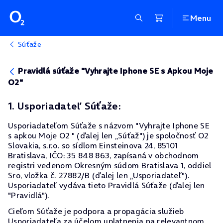
Menu
Súťaže
Pravidlá súťaže "Vyhrajte Iphone SE s Apkou Moje
O2"
1. Usporiadateľ Súťaže:
Usporiadateľom Súťaže s názvom "Vyhrajte Iphone SE
s apkou Moje O2 " (ďalej len „Súťaž") je spoločnosť O2
Slovakia, s.r.o. so sídlom Einsteinova 24, 85101
Bratislava, IČO: 35 848 863, zapísaná v obchodnom
registri vedenom Okresným súdom Bratislava 1, oddiel
Sro, vložka č. 27882/B (ďalej len „Usporiadateľ").
Usporiadateľ vydáva tieto Pravidlá Súťaže (ďalej len
"Pravidlá").
Cieľom Súťaže je podpora a propagácia služieb
Usporiadateľa za účelom uplatnenia na relevantnom