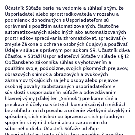
Účastník Súťaže berie na vedomie a súhlasí s tým, že
Usporiadateľ alebo sprostredkovatelia v rozsahu a
podmienok dohodnutých s Usporiadateľom sú
oprávnení s použitím automatizovaných, čiastočne
automatizovaných alebo iných ako automatizovaných
prostriedkov spracúvania zhromažďovať, spracúvať (v
zmysle Zákona o ochrane osobných údajov) a používať
Údaje v súlade s právnym poriadkom SR. Účastník dáva
účasťou v Súťaži Usporiadateľovi Súťaže v súlade s § 12
Občianskeho zákonníka súhlas s vyhotovením a
použitím svojej podobizne, svojich písomných prejavov,
obrazových snímok a obrazových a zvukových
záznamov týkajúcich sa jeho osoby alebo prejavov
osobnej povahy zaobstaraných usporiadateľom v
súvislosti s usporiadaním Súťaže a odovzdávaním
hlavnej výhry (ďalej len „Snímok") pre komerčné a
preukazné účely na všetkých komunikačných médiách
bez ohľadu na ich povahu a určenie všetkými obvyklými
spôsobmi, s ich následnou úpravou a s ich prípadným
spojením s inými dielami alebo zaradením do
súborného diela. Účastník Súťaže udeľuje
Usporiadateľovi tento súhlas bez vecného, časového,