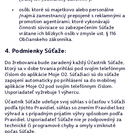
osôb, ktoré sú majetkovo alebo personálne
/najmä zamestnanci/ prepojené s reklamnými a
promotion agentúrami, ktoré vykonávajú
činnosti súvisiace so zabezpečením Súťaže
vrátane ich blízkych osôb v zmysle ust. § 116
Občianskeho zákonníka.
4. Podmienky Súťaže:
Do žrebovania bude zaradený každý Účastník Súťaže,
ktorý sa v dobe trvania prihlási pod svojím telefónnym
číslom do aplikácie Moje O2. Súťažiaci sú do súťaže
zapojení automaticky po prihlásení sa do mobilnej
aplikácie Moje O2 pod svojím telefónnym číslom.
Usporiadateľ vyžrebuje 1 výhercu.
Účastník Súťaže udeľuje svoj súhlas s účasťou v Súťaži
podľa týchto Pravidiel, súhlas so znením Pravidiel bez
výhrad a s prípadným prijatím výhry spôsobom podľa
Pravidiel. Usporiadateľ Súťaže nie je zodpovedný za
technické či programové chyby a omyly vzniknuté
počas Súťaže.