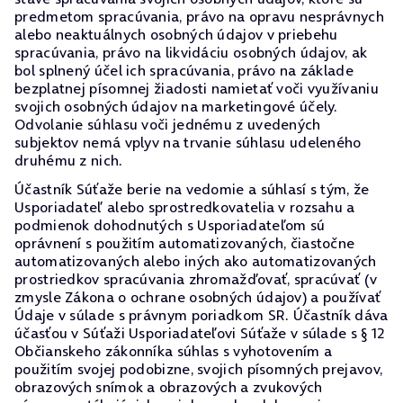
predmetom spracúvania, právo na opravu nesprávnych
alebo neaktuálnych osobných údajov v priebehu
spracúvania, právo na likvidáciu osobných údajov, ak
bol splnený účel ich spracúvania, právo na základe
bezplatnej písomnej žiadosti namietať voči využívaniu
svojich osobných údajov na marketingové účely.
Odvolanie súhlasu voči jednému z uvedených
subjektov nemá vplyv na trvanie súhlasu udeleného
druhému z nich.
Účastník Súťaže berie na vedomie a súhlasí s tým, že
Usporiadateľ alebo sprostredkovatelia v rozsahu a
podmienok dohodnutých s Usporiadateľom sú
oprávnení s použitím automatizovaných, čiastočne
automatizovaných alebo iných ako automatizovaných
prostriedkov spracúvania zhromažďovať, spracúvať (v
zmysle Zákona o ochrane osobných údajov) a používať
Údaje v súlade s právnym poriadkom SR. Účastník dáva
účasťou v Súťaži Usporiadateľovi Súťaže v súlade s § 12
Občianskeho zákonníka súhlas s vyhotovením a
použitím svojej podobizne, svojich písomných prejavov,
obrazových snímok a obrazových a zvukových