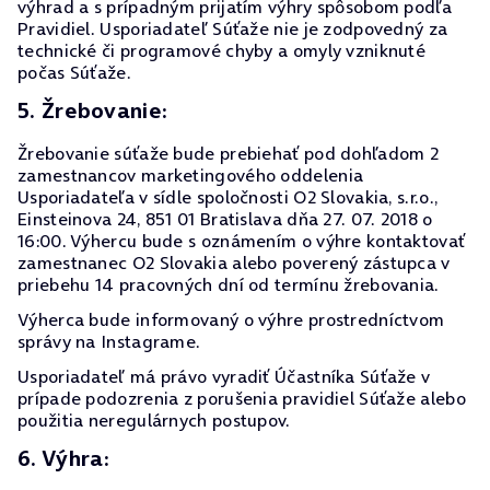
výhrad a s prípadným prijatím výhry spôsobom podľa
Pravidiel. Usporiadateľ Súťaže nie je zodpovedný za
technické či programové chyby a omyly vzniknuté
počas Súťaže.
5. Žrebovanie:
Žrebovanie súťaže bude prebiehať pod dohľadom 2
zamestnancov marketingového oddelenia
Usporiadateľa v sídle spoločnosti O2 Slovakia, s.r.o.,
Einsteinova 24, 851 01 Bratislava dňa 27. 07. 2018 o
16:00. Výhercu bude s oznámením o výhre kontaktovať
zamestnanec O2 Slovakia alebo poverený zástupca v
priebehu 14 pracovných dní od termínu žrebovania.
Výherca bude informovaný o výhre prostredníctvom
správy na Instagrame.
Usporiadateľ má právo vyradiť Účastníka Súťaže v
prípade podozrenia z porušenia pravidiel Súťaže alebo
použitia neregulárnych postupov.
6. Výhra: