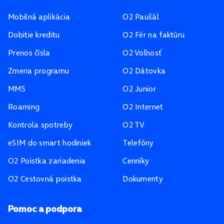
Mobilná aplikácia
O2 Paušál
Dobitie kreditu
O2 Fér na faktúru
Prenos čísla
O2 Voľnosť
Zmena programu
O2 Dátovka
MMS
O2 Junior
Roaming
O2 Internet
Kontrola spotreby
O2 TV
eSIM do smart hodiniek
Telefóny
O2 Poistka zariadenia
Cenníky
O2 Cestovná poistka
Dokumenty
Pomoc a podpora