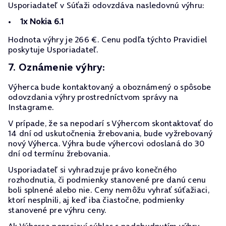
Usporiadateľ v Súťaži odovzdáva nasledovnú výhru:
1x Nokia 6.1
Hodnota výhry je 266 €. Cenu podľa týchto Pravidiel
poskytuje Usporiadateľ.
7. Oznámenie výhry:
Výherca bude kontaktovaný a oboznámený o spôsobe
odovzdania výhry prostredníctvom správy na
Instagrame.
V prípade, že sa nepodarí s Výhercom skontaktovať do
14 dní od uskutočnenia žrebovania, bude vyžrebovaný
nový Výherca. Výhra bude výhercovi odoslaná do 30
dní od termínu žrebovania.
Usporiadateľ si vyhradzuje právo konečného
rozhodnutia, či podmienky stanovené pre danú cenu
boli splnené alebo nie. Ceny nemôžu vyhrať súťažiaci,
ktorí nesplnili, aj keď iba čiastočne, podmienky
stanovené pre výhru ceny.