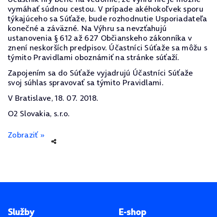
vymáhať súdnou cestou. V prípade akéhokoľvek sporu
týkajúceho sa Súťaže, bude rozhodnutie Usporiadateľa
konečné a záväzné. Na Výhru sa nevzťahujú
ustanovenia § 612 až 627 Občianskeho zákonníka v
znení neskorších predpisov. Účastníci Súťaže sa môžu s
týmito Pravidlami oboznámiť na stránke súťaží.
Zapojením sa do Súťaže vyjadrujú Účastníci Súťaže
svoj súhlas spravovať sa týmito Pravidlami.
V Bratislave, 18. 07. 2018.
O2 Slovakia, s.r.o.
Zobraziť »
Pätička stránky
Služby
E-shop