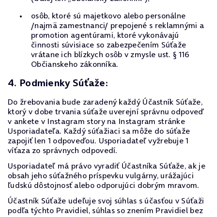
osôb, ktoré sú majetkovo alebo personálne
/najmä zamestnanci/ prepojené s reklamnými a
promotion agentúrami, ktoré vykonávajú
činnosti súvisiace so zabezpečením Súťaže
vrátane ich blízkych osôb v zmysle ust. § 116
Občianskeho zákonníka.
4. Podmienky Súťaže:
Do žrebovania bude zaradený každý Účastník Súťaže,
ktorý v dobe trvania súťaže uverejní správnu odpoveď
v ankete v Instagram story na Instagram stránke
Usporiadateľa. Každý súťažiaci sa môže do súťaže
zapojiť len 1 odpoveďou. Usporiadateľ vyžrebuje 1
víťaza zo správnych odpovedí.
Usporiadateľ má právo vyradiť Účastníka Súťaže, ak je
obsah jeho súťažného príspevku vulgárny, urážajúci
ľudskú dôstojnosť alebo odporujúci dobrým mravom.
Účastník Súťaže udeľuje svoj súhlas s účasťou v Súťaži
podľa týchto Pravidiel, súhlas so znením Pravidiel bez