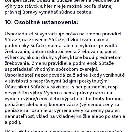
kompenzácie. Účastník Súťaže berie na vedomie, že
výhry zo stávok a hier nie je možné podľa platnej
právnej úpravy vymáhať súdnou cestou.
10. Osobitné ustanovenia:
Usporiadateľ si vyhradzuje právo na zmenu pravidiel
Súťaže, na zrušenie Súťaže, dĺžku trvania ako aj
podmienky Súťaže, najmä, ale nie výlučne, pravidlá
žrebovania, dátum uskutočnenia žrebovania, počet
výhercov, ako aj druhy výhier, ktoré budú predmetom
žrebovania. Zmenu pravidiel a podmienok Súťaže
usporiadateľ vhodným spôsobom zverejní.
Usporiadateľ nezodpovedá za žiadne škody vzniknuté
v súvislosti s nesprávnymi údajmi poskytnutými
Účastníkmi Súťaže v súvislosti s neuplatnením, resp.
nevyužitím výhry. Výherca nemá právny nárok na
výmenu výhry/ceny alebo výplatu jej hodnoty formou
peňažnej alebo inej kompenzácie (výmenou ceny za
peniaze sa rozumie aj výmena ceny za cenný papier,
nehnuteľnosť, vklad na vkladnej knižke alebo poistenia
a pod.).
Účastník hry berie na vedomie, že výhru nie je možné