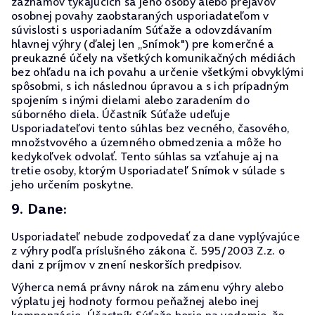
záznamov týkajúcich sa jeho osoby alebo prejavov
osobnej povahy zaobstaraných usporiadateľom v
súvislosti s usporiadaním Súťaže a odovzdávaním
hlavnej výhry (ďalej len „Snímok") pre komerčné a
preukazné účely na všetkých komunikačných médiách
bez ohľadu na ich povahu a určenie všetkými obvyklými
spôsobmi, s ich následnou úpravou a s ich prípadným
spojením s inými dielami alebo zaradením do
súborného diela. Účastník Súťaže udeľuje
Usporiadateľovi tento súhlas bez vecného, časového,
množstvového a územného obmedzenia a môže ho
kedykoľvek odvolať. Tento súhlas sa vzťahuje aj na
tretie osoby, ktorým Usporiadateľ Snímok v súlade s
jeho určením poskytne.
9. Dane:
Usporiadateľ nebude zodpovedať za dane vyplývajúce
z výhry podľa príslušného zákona č. 595/2003 Z.z. o
dani z príjmov v znení neskorších predpisov.
Výherca nemá právny nárok na zámenu výhry alebo
výplatu jej hodnoty formou peňažnej alebo inej