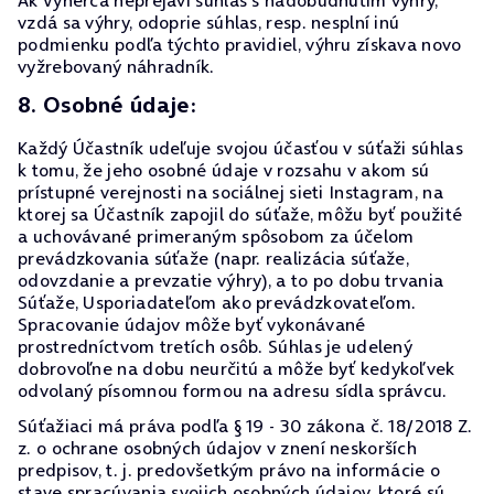
Ak Výherca neprejaví súhlas s nadobudnutím výhry,
vzdá sa výhry, odoprie súhlas, resp. nesplní inú
podmienku podľa týchto pravidiel, výhru získava novo
vyžrebovaný náhradník.
8. Osobné údaje:
Každý Účastník udeľuje svojou účasťou v súťaži súhlas
k tomu, že jeho osobné údaje v rozsahu v akom sú
prístupné verejnosti na sociálnej sieti Instagram, na
ktorej sa Účastník zapojil do súťaže, môžu byť použité
a uchovávané primeraným spôsobom za účelom
prevádzkovania súťaže (napr. realizácia súťaže,
odovzdanie a prevzatie výhry), a to po dobu trvania
Súťaže, Usporiadateľom ako prevádzkovateľom.
Spracovanie údajov môže byť vykonávané
prostredníctvom tretích osôb. Súhlas je udelený
dobrovoľne na dobu neurčitú a môže byť kedykoľvek
odvolaný písomnou formou na adresu sídla správcu.
Súťažiaci má práva podľa § 19 - 30 zákona č. 18/2018 Z.
z. o ochrane osobných údajov v znení neskorších
predpisov, t. j. predovšetkým právo na informácie o
stave spracúvania svojich osobných údajov, ktoré sú