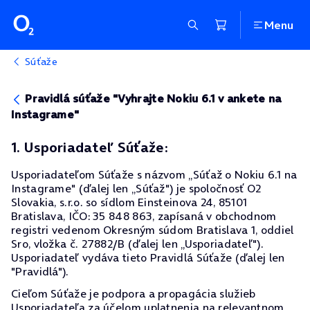
Menu
Súťaže
Pravidlá súťaže "Vyhrajte Nokiu 6.1 v ankete na
Instagrame"
1. Usporiadateľ Súťaže:
Usporiadateľom Súťaže s názvom „Súťaž o Nokiu 6.1 na
Instagrame" (ďalej len „Súťaž") je spoločnosť O2
Slovakia, s.r.o. so sídlom Einsteinova 24, 85101
Bratislava, IČO: 35 848 863, zapísaná v obchodnom
registri vedenom Okresným súdom Bratislava 1, oddiel
Sro, vložka č. 27882/B (ďalej len „Usporiadateľ").
Usporiadateľ vydáva tieto Pravidlá Súťaže (ďalej len
"Pravidlá").
Cieľom Súťaže je podpora a propagácia služieb
Usporiadateľa za účelom uplatnenia na relevantnom