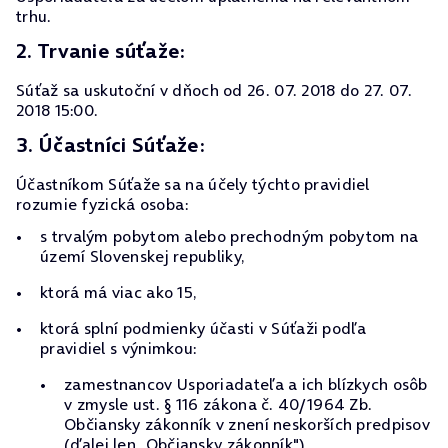
trhu.
2. Trvanie súťaže:
Súťaž sa uskutoční v dňoch od 26. 07. 2018 do 27. 07.
2018 15:00.
3. Účastníci Súťaže:
Účastníkom Súťaže sa na účely týchto pravidiel
rozumie fyzická osoba:
s trvalým pobytom alebo prechodným pobytom na
území Slovenskej republiky,
ktorá má viac ako 15,
ktorá splní podmienky účasti v Súťaži podľa
pravidiel s výnimkou:
zamestnancov Usporiadateľa a ich blízkych osôb
v zmysle ust. § 116 zákona č. 40/1964 Zb.
Občiansky zákonník v znení neskorších predpisov
(ďalej len „Občiansky zákonník"),