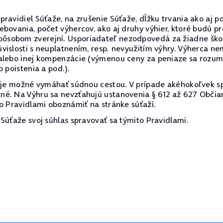
ravidiel Súťaže, na zrušenie Súťaže, dĺžku trvania ako aj p
ebovania, počet výhercov, ako aj druhy výhier, ktoré budú 
sobom zverejní. Usporiadateľ nezodpovedá za žiadne škody
vislosti s neuplatnením, resp. nevyužitím výhry. Výherca 
alebo inej kompenzácie (výmenou ceny za peniaze sa rozumi
 poistenia a pod.).
e je možné vymáhať súdnou cestou. V prípade akéhokoľvek s
né. Na Výhru sa nevzťahujú ustanovenia § 612 až 627 Občia
o Pravidlami oboznámiť na stránke súťaží.
Súťaže svoj súhlas spravovať sa týmito Pravidlami.