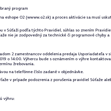
ybraný program
 na eshope O2 (wwww.o2.sk) a proces aktivácie sa musí uskut
u v Súťaži podľa týchto Pravidiel, súhlas so znením Pravidi
ťaže nie je zodpovedný za technické či programové chyby a
dom 2 zamestnancov oddelenia predaja Usporiadateľa v sídle
7. 2019 o 14:00. Výhercu bude s oznámením o výhre kontakto
ermínu žrebovania.
vou na telefónne číslo zadané v objednávke.
ťaže v prípade podozrenia z porušenia pravidiel Súťaže ale
ú výhru: