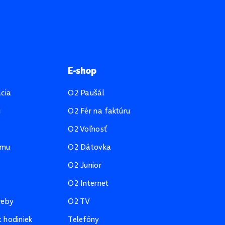
E-shop
ácia
O2 Paušál
u
O2 Fér na faktúru
O2 Voľnosť
amu
O2 Dátovka
O2 Junior
O2 Internet
reby
O2 TV
 hodiniek
Telefóny