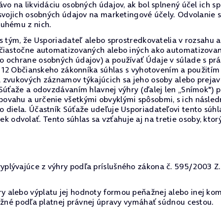
vo na likvidáciu osobných údajov, ak bol splnený účel ich s
 svojich osobných údajov na marketingové účely. Odvolanie
ruhému z nich.
 s tým, že Usporiadateľ alebo sprostredkovatelia v rozsah
 čiastočne automatizovaných alebo iných ako automatizovan
o ochrane osobných údajov) a používať Údaje v súlade s p
§ 12 Občianskeho zákonníka súhlas s vyhotovením a použitím
a zvukových záznamov týkajúcich sa jeho osoby alebo preja
 Súťaže a odovzdávaním hlavnej výhry (ďalej len „Snímok") 
ovahu a určenie všetkými obvyklými spôsobmi, s ich násled
 diela. Účastník Súťaže udeľuje Usporiadateľovi tento súh
dvolať. Tento súhlas sa vzťahuje aj na tretie osoby, ktor
lývajúce z výhry podľa príslušného zákona č. 595/2003 Z.z.
 alebo výplatu jej hodnoty formou peňažnej alebo inej kom
možné podľa platnej právnej úpravy vymáhať súdnou cestou.