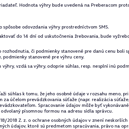
oriadateľ. Hodnota výhry bude uvedená na Preberacom prot
o spôsobe odovzdania výhry prostredníctvom SMS.
aktovať do 14 dní od uskutočnenia žrebovania, bude vyžreb
 rozhodnutia, či podmienky stanovené pre danú cenu boli s
očne, podmienky stanovené pre výhru ceny.
výhry, vzdá sa výhry, odoprie súhlas, resp. nesplní inú podm
aži súhlas k tomu, že jeho osobné údaje v rozsahu meno, pr
a účelom prevádzkovania súťaže (napr. realizácia súťaže, 
evádzkovateľom. Spracovanie údajov môže byť vykonávané p
odvolaný písomnou formou na adresu sídla správcu.
 18/2018 Z. z. o ochrane osobných údajov v znení neskorších 
bných údajov, ktoré sú predmetom spracúvania, právo na op