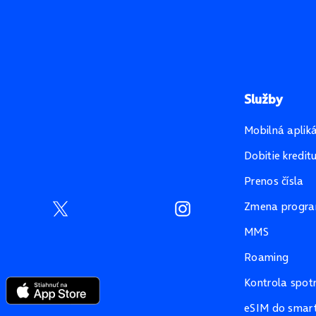
Služby
Mobilná aplik
Dobitie kredit
Prenos čísla
Zmena progr
MMS
Roaming
Kontrola spot
eSIM do smart