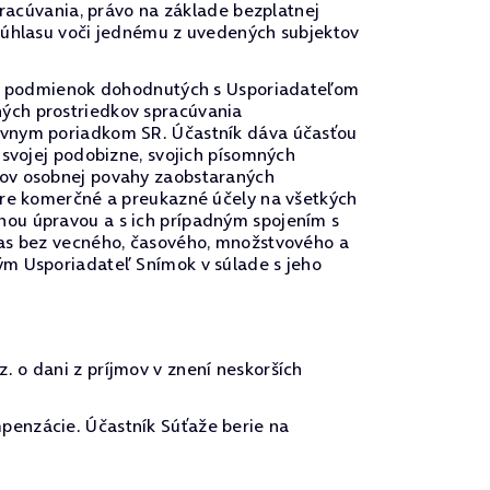
pracúvania, právo na základe bezplatnej
 súhlasu voči jednému z uvedených subjektov
u a podmienok dohodnutých s Usporiadateľom
ých prostriedkov spracúvania
rávnym poriadkom SR. Účastník dáva účasťou
 svojej podobizne, svojich písomných
vov osobnej povahy zaobstaraných
pre komerčné a preukazné účely na všetkých
nou úpravou a s ich prípadným spojením s
las bez vecného, časového, množstvového a
ým Usporiadateľ Snímok v súlade s jeho
 o dani z príjmov v znení neskorších
penzácie. Účastník Súťaže berie na