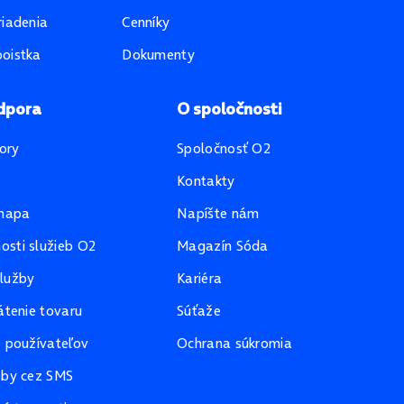
riadenia
Cenníky
oistka
Dokumenty
dpora
O spoločnosti
ory
Spoločnosť O2
Kontakty
mapa
Napíšte nám
sti služieb O2
Magazín Sóda
lužby
Kariéra
átenie tovaru
Súťaže
e používateľov
Ochrana súkromia
žby cez SMS