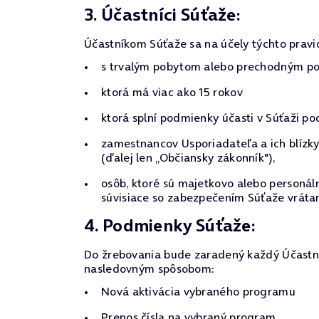
3. Účastníci Súťaže:
Účastníkom Súťaže sa na účely týchto pravi
s trvalým pobytom alebo prechodným pob
ktorá má viac ako 15 rokov
ktorá splní podmienky účasti v Súťaži po
zamestnancov Usporiadateľa a ich blízky
(ďalej len „Občiansky zákonník"),
osôb, ktoré sú majetkovo alebo personá
súvisiace so zabezpečením Súťaže vrátan
4. Podmienky Súťaže:
Do žrebovania bude zaradený každý Účastník
nasledovným spôsobom:
Nová aktivácia vybraného programu
Prenos čísla na vybraný program