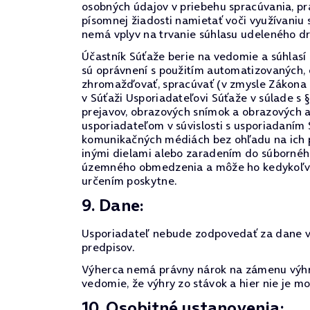
osobných údajov v priebehu spracúvania, prá
písomnej žiadosti namietať voči využívaniu
nemá vplyv na trvanie súhlasu udeleného d
Účastník Súťaže berie na vedomie a súhlasí
sú oprávnení s použitím automatizovaných,
zhromažďovať, spracúvať (v zmysle Zákona 
v Súťaži Usporiadateľovi Súťaže v súlade s 
prejavov, obrazových snímok a obrazových 
usporiadateľom v súvislosti s usporiadaním
komunikačných médiách bez ohľadu na ich p
inými dielami alebo zaradením do súborného
územného obmedzenia a môže ho kedykoľvek o
určením poskytne.
9. Dane:
Usporiadateľ nebude zodpovedať za dane vyp
predpisov.
Výherca nemá právny nárok na zámenu výhry
vedomie, že výhry zo stávok a hier nie je 
10. Osobitné ustanovenia: