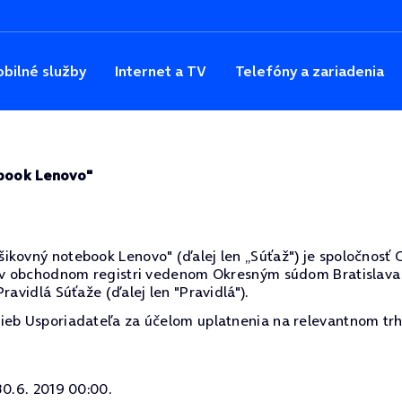
bilné služby
Internet a TV
Telefóny a zariadenia
ebook Lenovo"
kovný notebook Lenovo" (ďalej len „Súťaž") je spoločnosť O2 
 v obchodnom registri vedenom Okresným súdom Bratislava 1,
ravidlá Súťaže (ďalej len "Pravidlá").
ieb Usporiadateľa za účelom uplatnenia na relevantnom trh
30.6. 2019 00:00.