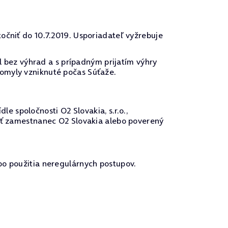
očniť do 10.7.2019. Usporiadateľ vyžrebuje
el bez výhrad a s prípadným prijatím výhry
 omyly vzniknuté počas Súťaže.
 spoločnosti O2 Slovakia, s.r.o.,
vať zamestnanec O2 Slovakia alebo poverený
bo použitia neregulárnych postupov.