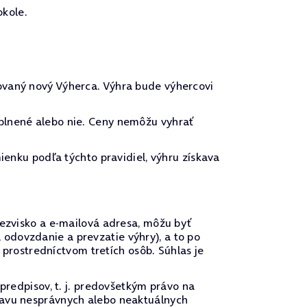
okole.
ovaný nový Výherca. Výhra bude výhercovi
plnené alebo nie. Ceny nemôžu vyhrať
ienku podľa týchto pravidiel, výhru získava
iezvisko a e-mailová adresa, môžu byť
odovzdanie a prevzatie výhry), a to po
rostredníctvom tretích osôb. Súhlas je
predpisov, t. j. predovšetkým právo na
ravu nesprávnych alebo neaktuálnych