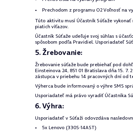
Prechodom z programu O2 Voľnosť na v
Túto aktivitu musí Účastník Súťaže vykonať
piatich víťazov.
Účastník Súťaže udeľuje svoj súhlas s účasťo
spôsobom podľa Pravidiel. Usporiadateľ Sú
5. Žrebovanie:
Žrebovanie súťaže bude prebiehať pod dohľa
Einsteinova 24, 851 01 Bratislava dňa 15. 
zástupca v priebehu 14 pracovných dní od t
Výherca bude informovaný o výhre SMS sprá
Usporiadateľ má právo vyradiť Účastníka Sú
6. Výhra:
Usporiadateľ v Súťaži odovzdáva nasledovn
5x Lenovo (330S-14AST)