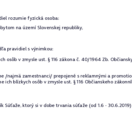
diel rozumie fyzická osoba:
ytom na území Slovenskej republiky,
dľa pravidiel s výnimkou:
ch osôb v zmysle ust. § 116 zákona č. 40/1964 Zb. Občiansk
lne /najmä zamestnanci/ prepojené s reklamnými a promotio
e ich blízkych osôb v zmysle ust. § 116 Občianskeho zákonní
 Súťaže, ktorý si v dobe trvania súťaže (od 1.6 - 30.6.2019