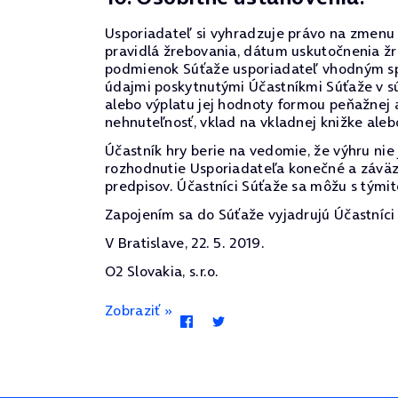
Usporiadateľ si vyhradzuje právo na zmenu p
pravidlá žrebovania, dátum uskutočnenia žr
podmienok Súťaže usporiadateľ vhodným spô
údajmi poskytnutými Účastníkmi Súťaže v sú
alebo výplatu jej hodnoty formou peňažnej 
nehnuteľnosť, vklad na vkladnej knižke alebo
Účastník hry berie na vedomie, že výhru ni
rozhodnutie Usporiadateľa konečné a záväz
predpisov. Účastníci Súťaže sa môžu s týmit
Zapojením sa do Súťaže vyjadrujú Účastníci 
V Bratislave, 22. 5. 2019.
O2 Slovakia, s.r.o.
Zobraziť »