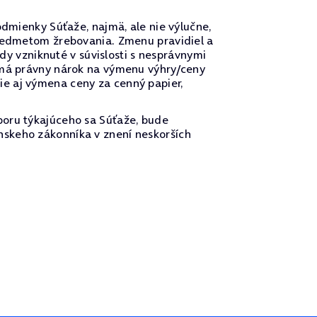
odmienky Súťaže, najmä, ale nie výlučne,
predmetom žrebovania. Zmenu pravidiel a
 vzniknuté v súvislosti s nesprávnymi
nemá právny nárok na výmenu výhry/ceny
e aj výmena ceny za cenný papier,
poru týkajúceho sa Súťaže, bude
nskeho zákonníka v znení neskorších