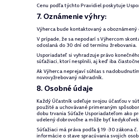
Cenu podľa týchto Pravidiel poskytuje Usp
7. Oznámenie výhry:
Výherca bude kontaktovaný a oboznámený 
V prípade, že sa nepodarí s Výhercom skont
odoslaná do 30 dní od termínu žrebovania.
Usporiadateľ si vyhradzuje právo konečného
súťažiaci, ktorí nesplnili, aj keď iba čiast
Ak Výherca neprejaví súhlas s nadobudnutím 
novovyžrebovaný náhradník.
8. Osobné údaje
Každý Účastník udeľuje svojou účasťou v súť
použité a uchovávané primeraným spôsobom z
dobu trvania Súťaže Usporiadateľom ako pr
udelený dobrovoľne a môže byť kedykoľvek 
Súťažiaci má práva podľa § 19 -30 zákona č.
informácie o stave spracúvania svojich oso