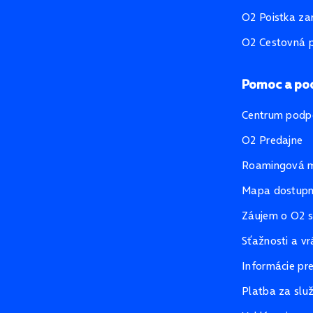
O2 Poistka za
O2 Cestovná p
Pomoc a po
Centrum podp
O2 Predajne
Roamingová 
Mapa dostupno
Záujem o O2 s
Sťažnosti a vr
Informácie pr
Platba za slu