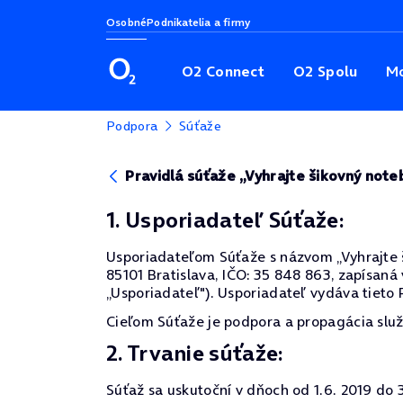
Osobné
Podnikatelia a firmy
O2 Connect
O2 Spolu
Mo
Podpora
Súťaže
Pravidlá súťaže „Vyhrajte šikovný not
1. Usporiadateľ Súťaže:
Usporiadateľom Súťaže s názvom „Vyhrajte ši
85101 Bratislava, IČO: 35 848 863, zapísaná
„Usporiadateľ"). Usporiadateľ vydáva tieto P
Cieľom Súťaže je podpora a propagácia služ
2. Trvanie súťaže:
Súťaž sa uskutoční v dňoch od 1.6. 2019 do 