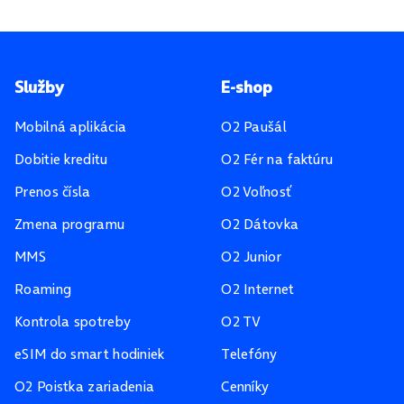
Pätička stránky
Služby
E-shop
Mobilná aplikácia
O2 Paušál
Dobitie kreditu
O2 Fér na faktúru
Prenos čísla
O2 Voľnosť
Zmena programu
O2 Dátovka
MMS
O2 Junior
Roaming
O2 Internet
Kontrola spotreby
O2 TV
eSIM do smart hodiniek
Telefóny
O2 Poistka zariadenia
Cenníky