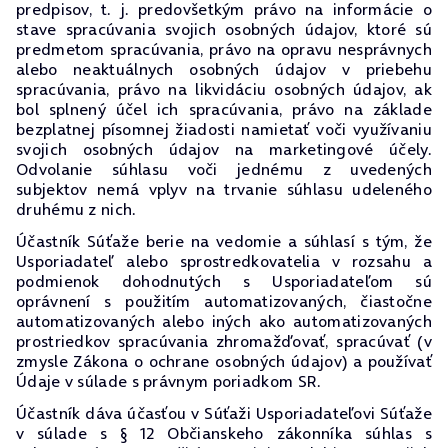
predpisov, t. j. predovšetkým právo na informácie o
stave spracúvania svojich osobných údajov, ktoré sú
predmetom spracúvania, právo na opravu nesprávnych
alebo neaktuálnych osobných údajov v priebehu
spracúvania, právo na likvidáciu osobných údajov, ak
bol splnený účel ich spracúvania, právo na základe
bezplatnej písomnej žiadosti namietať voči využívaniu
svojich osobných údajov na marketingové účely.
Odvolanie súhlasu voči jednému z uvedených
subjektov nemá vplyv na trvanie súhlasu udeleného
druhému z nich.
Účastník Súťaže berie na vedomie a súhlasí s tým, že
Usporiadateľ alebo sprostredkovatelia v rozsahu a
podmienok dohodnutých s Usporiadateľom sú
oprávnení s použitím automatizovaných, čiastočne
automatizovaných alebo iných ako automatizovaných
prostriedkov spracúvania zhromažďovať, spracúvať (v
zmysle Zákona o ochrane osobných údajov) a používať
Údaje v súlade s právnym poriadkom SR.
Účastník dáva účasťou v Súťaži Usporiadateľovi Súťaže
v súlade s § 12 Občianskeho zákonníka súhlas s