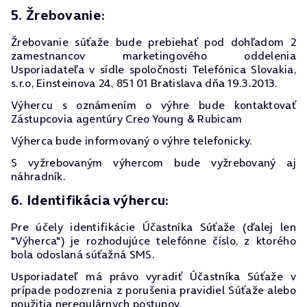
5. Žrebovanie:
Žrebovanie súťaže bude prebiehať pod dohľadom 2
zamestnancov marketingového oddelenia
Usporiadateľa v sídle spoločnosti Telefónica Slovakia,
s.r.o, Einsteinova 24, 851 01 Bratislava dňa 19.3.2013.
Výhercu s oznámením o výhre bude kontaktovať
Zástupcovia agentúry Creo Young & Rubicam
Výherca bude informovaný o výhre telefonicky.
S vyžrebovaným výhercom bude vyžrebovaný aj
náhradník.
6. Identifikácia výhercu:
Pre účely identifikácie Účastníka Súťaže (ďalej len
"Výherca") je rozhodujúce telefónne číslo, z ktorého
bola odoslaná súťažná SMS.
Usporiadateľ má právo vyradiť Účastníka Súťaže v
prípade podozrenia z porušenia pravidiel Súťaže alebo
použitia neregulárnych postupov.