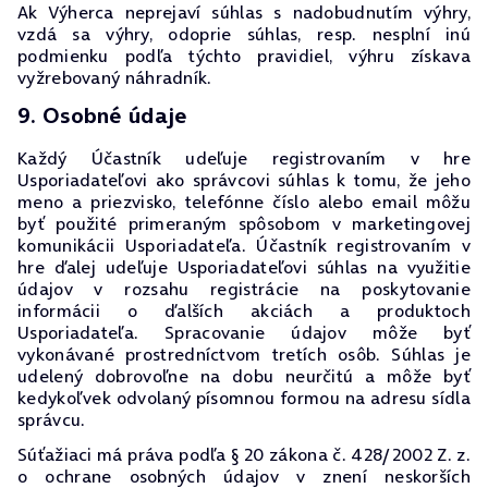
Ak Výherca neprejaví súhlas s nadobudnutím výhry,
vzdá sa výhry, odoprie súhlas, resp. nesplní inú
podmienku podľa týchto pravidiel, výhru získava
vyžrebovaný náhradník.
9. Osobné údaje
Každý Účastník udeľuje registrovaním v hre
Usporiadateľovi ako správcovi súhlas k tomu, že jeho
meno a priezvisko, telefónne číslo alebo email môžu
byť použité primeraným spôsobom v marketingovej
komunikácii Usporiadateľa. Účastník registrovaním v
hre ďalej udeľuje Usporiadateľovi súhlas na využitie
údajov v rozsahu registrácie na poskytovanie
informácii o ďalších akciách a produktoch
Usporiadateľa. Spracovanie údajov môže byť
vykonávané prostredníctvom tretích osôb. Súhlas je
udelený dobrovoľne na dobu neurčitú a môže byť
kedykoľvek odvolaný písomnou formou na adresu sídla
správcu.
Súťažiaci má práva podľa § 20 zákona č. 428/2002 Z. z.
o ochrane osobných údajov v znení neskorších