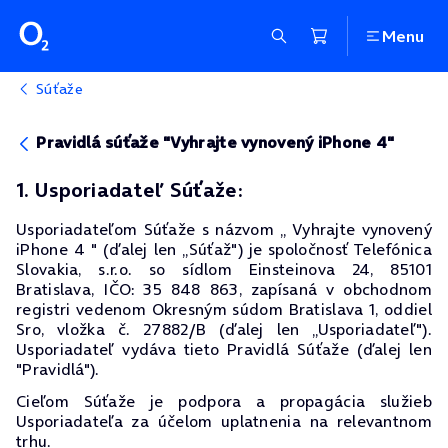
Menu
Súťaže
Pravidlá súťaže "Vyhrajte vynovený iPhone 4"
1. Usporiadateľ Súťaže:
Usporiadateľom Súťaže s názvom „ Vyhrajte vynovený
iPhone 4 " (ďalej len „Súťaž") je spoločnosť Telefónica
Slovakia, s.r.o. so sídlom Einsteinova 24, 85101
Bratislava, IČO: 35 848 863, zapísaná v obchodnom
registri vedenom Okresným súdom Bratislava 1, oddiel
Sro, vložka č. 27882/B (ďalej len „Usporiadateľ").
Usporiadateľ vydáva tieto Pravidlá Súťaže (ďalej len
"Pravidlá").
Cieľom Súťaže je podpora a propagácia služieb
Usporiadateľa za účelom uplatnenia na relevantnom
trhu.