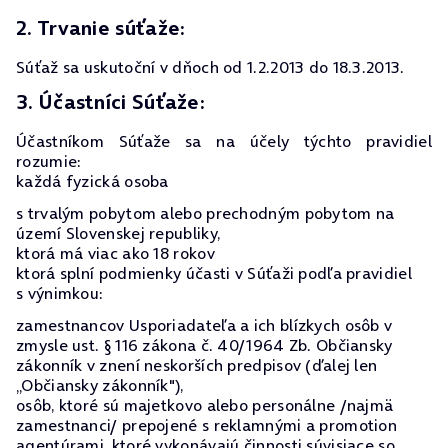
2. Trvanie súťaže:
Súťaž sa uskutoční v dňoch od 1.2.2013 do 18.3.2013.
3. Účastníci Súťaže:
Účastníkom Súťaže sa na účely týchto pravidiel
rozumie:
každá fyzická osoba
s trvalým pobytom alebo prechodným pobytom na
území Slovenskej republiky,
ktorá má viac ako 18 rokov
ktorá splní podmienky účasti v Súťaži podľa pravidiel
s výnimkou:
zamestnancov Usporiadateľa a ich blízkych osôb v
zmysle ust. § 116 zákona č. 40/1964 Zb. Občiansky
zákonník v znení neskorších predpisov (ďalej len
„Občiansky zákonník"),
osôb, ktoré sú majetkovo alebo personálne /najmä
zamestnanci/ prepojené s reklamnými a promotion
agentúrami, ktoré vykonávajú činnosti súvisiace so