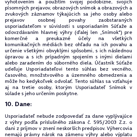
vyhotovením a použitím svojej podobizne, svojich
písomných prejavov, obrazových snímok a obrazových a
zvukových záznamov týkajúcich sa jeho osoby alebo
prejavov osobnej povahy zaobstaraných
usporiadateľom v súvislosti s usporiadaním Súťaže a
odovzdávaním hlavnej výhry (ďalej len „Snímok") pre
komerčné a preukazné účely na všetkých
komunikačných médiách bez ohľadu na ich povahu a
určenie všetkými obvyklými spôsobmi, s ich následnou
úpravou a s ich prípadným spojením s inými dielami
alebo zaradením do súborného diela. Účastník Súťaže
udeľuje Usporiadateľovi tento súhlas bez vecného,
časového, množstvového a územného obmedzenia a
môže ho kedykoľvek odvolať. Tento súhlas sa vzťahuje
aj na tretie osoby, ktorým Usporiadateľ Snímok v
súlade s jeho určením poskytne.
10. Dane:
Usporiadateľ nebude zodpovedať za dane vyplývajúce
z výhry podľa príslušného zákona č. 595/2003 Z.z. o
dani z príjmov v znení neskorších predpisov. Výhercovia
nemajú právny nárok na zámenu výhry alebo výplatu