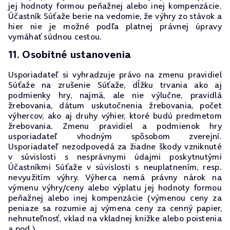
jej hodnoty formou peňažnej alebo inej kompenzácie.
Účastník Súťaže berie na vedomie, že výhry zo stávok a
hier nie je možné podľa platnej právnej úpravy
vymáhať súdnou cestou.
11. Osobitné ustanovenia
Usporiadateľ si vyhradzuje právo na zmenu pravidiel
Súťaže na zrušenie Súťaže, dĺžku trvania ako aj
podmienky hry, najmä, ale nie výlučne, pravidlá
žrebovania, dátum uskutočnenia žrebovania, počet
výhercov, ako aj druhy výhier, ktoré budú predmetom
žrebovania. Zmenu pravidiel a podmienok hry
usporiadateľ vhodným spôsobom zverejní.
Usporiadateľ nezodpovedá za žiadne škody vzniknuté
v súvislosti s nesprávnymi údajmi poskytnutými
Účastníkmi Súťaže v súvislosti s neuplatnením, resp.
nevyužitím výhry. Výherca nemá právny nárok na
výmenu výhry/ceny alebo výplatu jej hodnoty formou
peňažnej alebo inej kompenzácie (výmenou ceny za
peniaze sa rozumie aj výmena ceny za cenný papier,
nehnuteľnosť, vklad na vkladnej knižke alebo poistenia
a pod.).