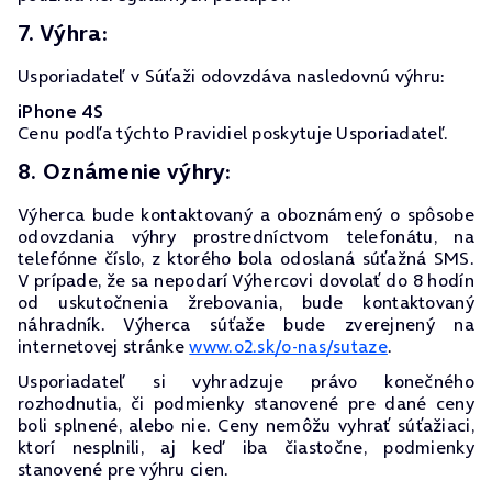
7. Výhra:
Usporiadateľ v Súťaži odovzdáva nasledovnú výhru:
iPhone 4S
Cenu podľa týchto Pravidiel poskytuje Usporiadateľ.
8. Oznámenie výhry:
Výherca bude kontaktovaný a oboznámený o spôsobe
odovzdania výhry prostredníctvom telefonátu, na
telefónne číslo, z ktorého bola odoslaná súťažná SMS.
V prípade, že sa nepodarí Výhercovi dovolať do 8 hodín
od uskutočnenia žrebovania, bude kontaktovaný
náhradník. Výherca súťaže bude zverejnený na
internetovej stránke
www.o2.sk/o-nas/sutaze
.
Usporiadateľ si vyhradzuje právo konečného
rozhodnutia, či podmienky stanovené pre dané ceny
boli splnené, alebo nie. Ceny nemôžu vyhrať súťažiaci,
ktorí nesplnili, aj keď iba čiastočne, podmienky
stanovené pre výhru cien.