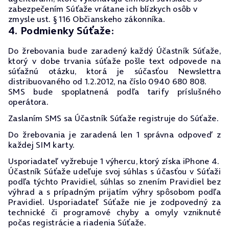
zabezpečením Súťaže vrátane ich blízkych osôb v
zmysle ust. § 116 Občianskeho zákonníka.
4. Podmienky Súťaže:
Do žrebovania bude zaradený každý Účastník Súťaže,
ktorý v dobe trvania súťaže pošle text odpovede na
súťažnú otázku, ktorá je súčasťou Newslettra
distribuovaného od 1.2.2012, na číslo 0940 680 808.
SMS bude spoplatnená podľa tarify príslušného
operátora.
Zaslaním SMS sa Účastník Súťaže registruje do Súťaže.
Do žrebovania je zaradená len 1 správna odpoveď z
každej SIM karty.
Usporiadateľ vyžrebuje 1 výhercu, ktorý získa iPhone 4.
Účastník Súťaže udeľuje svoj súhlas s účasťou v Súťaži
podľa týchto Pravidiel, súhlas so znením Pravidiel bez
výhrad a s prípadným prijatím výhry spôsobom podľa
Pravidiel. Usporiadateľ Súťaže nie je zodpovedný za
technické či programové chyby a omyly vzniknuté
počas registrácie a riadenia Súťaže.