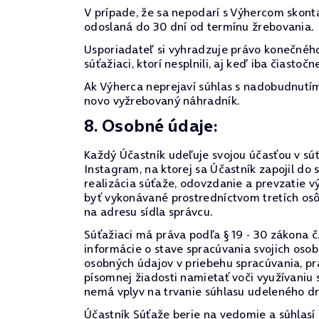
V prípade, že sa nepodarí s Výhercom skont
odoslaná do 30 dní od termínu žrebovania.
Usporiadateľ si vyhradzuje právo konečného
súťažiaci, ktorí nesplnili, aj keď iba čiast
Ak Výherca neprejaví súhlas s nadobudnutím 
novo vyžrebovaný náhradník.
8. Osobné údaje:
Každý Účastník udeľuje svojou účasťou v súťa
Instagram, na ktorej sa Účastník zapojil d
realizácia súťaže, odovzdanie a prevzatie 
byť vykonávané prostredníctvom tretích os
na adresu sídla správcu.
Súťažiaci má práva podľa § 19 - 30 zákona č
informácie o stave spracúvania svojich oso
osobných údajov v priebehu spracúvania, prá
písomnej žiadosti namietať voči využívaniu
nemá vplyv na trvanie súhlasu udeleného d
Účastník Súťaže berie na vedomie a súhlasí