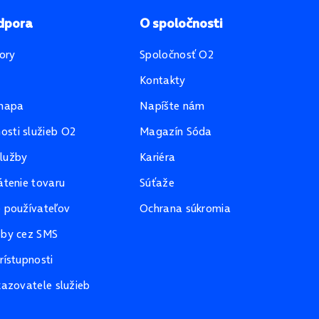
dpora
O spoločnosti
ory
Spoločnosť O2
Kontakty
mapa
Napíšte nám
sti služieb O2
Magazín Sóda
lužby
Kariéra
átenie tovaru
Súťaže
e používateľov
Ochrana súkromia
žby cez SMS
rístupnosti
kazovatele služieb