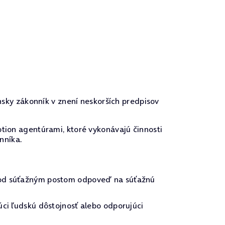
nsky zákonník v znení neskorších predpisov
tion agentúrami, ktoré vykonávajú činnosti
nníka.
 pod súťažným postom odpoveď na súťažnú
úci ľudskú dôstojnosť alebo odporujúci