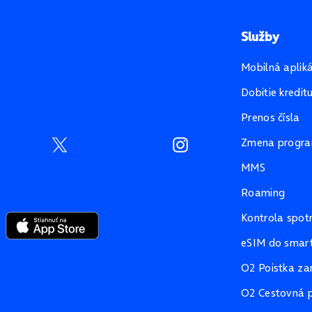
Služby
Mobilná aplik
Dobitie kredit
Prenos čísla
Zmena progr
MMS
Roaming
Kontrola spot
eSIM do smart
O2 Poistka za
O2 Cestovná p