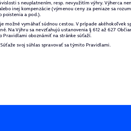
vislosti s neuplatnením, resp. nevyužitím výhry. Výherca 
alebo inej kompenzácie (výmenou ceny za peniaze sa rozumi
 poistenia a pod.).
e je možné vymáhať súdnou cestou. V prípade akéhokoľvek s
né. Na Výhru sa nevzťahujú ustanovenia § 612 až 627 Občia
o Pravidlami oboznámiť na stránke súťaží.
Súťaže svoj súhlas spravovať sa týmito Pravidlami.