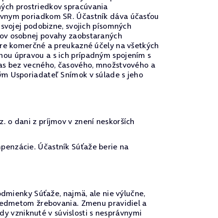
ých prostriedkov spracúvania
rávnym poriadkom SR. Účastník dáva účasťou
 svojej podobizne, svojich písomných
vov osobnej povahy zaobstaraných
pre komerčné a preukazné účely na všetkých
nou úpravou a s ich prípadným spojením s
las bez vecného, časového, množstvového a
ým Usporiadateľ Snímok v súlade s jeho
 o dani z príjmov v znení neskorších
penzácie. Účastník Súťaže berie na
odmienky Súťaže, najmä, ale nie výlučne,
predmetom žrebovania. Zmenu pravidiel a
 vzniknuté v súvislosti s nesprávnymi