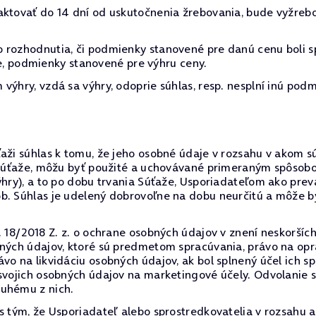
aktovať do 14 dní od uskutočnenia žrebovania, bude vyžreb
 rozhodnutia, či podmienky stanovené pre danú cenu boli s
očne, podmienky stanovené pre výhru ceny.
výhry, vzdá sa výhry, odoprie súhlas, resp. nesplní inú podm
ži súhlas k tomu, že jeho osobné údaje v rozsahu v akom sú 
o súťaže, môžu byť použité a uchovávané primeraným spôsob
výhry), a to po dobu trvania Súťaže, Usporiadateľom ako p
ôb. Súhlas je udelený dobrovoľne na dobu neurčitú a môže
. 18/2018 Z. z. o ochrane osobných údajov v znení neskorších
bných údajov, ktoré sú predmetom spracúvania, právo na op
vo na likvidáciu osobných údajov, ak bol splnený účel ich s
 svojich osobných údajov na marketingové účely. Odvolanie
ruhému z nich.
 s tým, že Usporiadateľ alebo sprostredkovatelia v rozsah