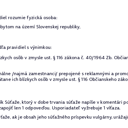
diel rozumie fyzická osoba:
ytom na území Slovenskej republiky,
dľa pravidiel s výnimkou:
zkych osôb v zmysle ust. § 116 zákona č. 40/1964 Zb. Občia
onálne /najmä zamestnanci/ prepojené s reklamnými a promo
tane ich blízkych osôb v zmysle ust. § 116 Občianskeho záko
k Súťaže, ktorý v dobe trvania súťaže napíše v komentári
apojiť len 1 odpoveďou. Usporiadateľ vyžrebuje 1 víťaza.
aže, ak je obsah jeho súťažného príspevku vulgárny, urážaj