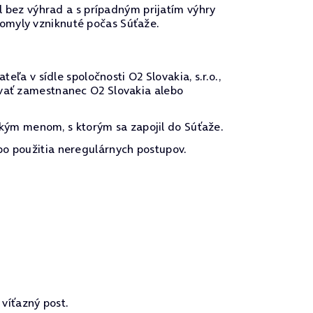
el bez výhrad a s prípadným prijatím výhry
 omyly vzniknuté počas Súťaže.
 v sídle spoločnosti O2 Slovakia, s.r.o.,
ovať zamestnanec O2 Slovakia alebo
ým menom, s ktorým sa zapojil do Súťaže.
bo použitia neregulárnych postupov.
víťazný post.