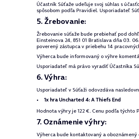
Účastník Súťaže udeľuje svoj súhlas s účasťo
spôsobom podľa Pravidiel. Usporiadateľ Sú
5. Žrebovanie:
Žrebovanie súťaže bude prebiehať pod dohľa
Einsteinova 24, 851 01 Bratislava dňa 03. 
poverený zástupca v priebehu 14 pracovnýc
Výherca bude informovaný o výhre komentár
Usporiadateľ má právo vyradiť Účastníka Sú
6. Výhra:
Usporiadateľ v Súťaži odovzdáva nasledovn
1x hra Uncharted 4: A Thiefs End
Hodnota výhry je 122 €. Cenu podľa týchto P
7. Oznámenie výhry:
Výherca bude kontaktovaný a oboznámený o