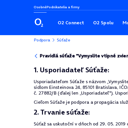
Osobné
Podnikatelia a firmy
O2 Connect
O2 Spolu
Mo
Podpora
Súťaže
Pravidlá súťaže "Vymyslite vtipné zvier
1. Usporiadateľ Súťaže:
Usporiadateľom Súťaže s názvom „Vymyslite vt
sídlom Einsteinova 24, 85101 Bratislava, I
č. 27882/B (ďalej len „Usporiadateľ"). Uspor
Cieľom Súťaže je podpora a propagácia služ
2. Trvanie súťaže:
Súťaž sa uskutoční v dňoch od 29. 05. 2019 