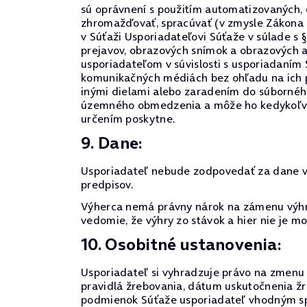
sú oprávnení s použitím automatizovaných,
zhromažďovať, spracúvať (v zmysle Zákona 
v Súťaži Usporiadateľovi Súťaže v súlade s 
prejavov, obrazových snímok a obrazových 
usporiadateľom v súvislosti s usporiadaním
komunikačných médiách bez ohľadu na ich p
inými dielami alebo zaradením do súborného
územného obmedzenia a môže ho kedykoľvek o
určením poskytne.
9. Dane:
Usporiadateľ nebude zodpovedať za dane vyp
predpisov.
Výherca nemá právny nárok na zámenu výhry
vedomie, že výhry zo stávok a hier nie je 
10. Osobitné ustanovenia:
Usporiadateľ si vyhradzuje právo na zmenu p
pravidlá žrebovania, dátum uskutočnenia žr
podmienok Súťaže usporiadateľ vhodným spô