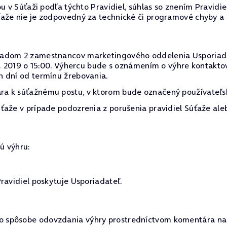
u v Súťaži podľa týchto Pravidiel, súhlas so znením Pravidi
ťaže nie je zodpovedný za technické či programové chyby a
dom 2 zamestnancov marketingového oddelenia Usporiadateľa
06. 2019 o 15:00. Výhercu bude s oznámením o výhre kontakt
h dní od termínu žrebovania.
a k súťažnému postu, v ktorom bude označený používateľsk
ťaže v prípade podozrenia z porušenia pravidiel Súťaže ale
ú výhru:
ravidiel poskytuje Usporiadateľ.
 spôsobe odovzdania výhry prostredníctvom komentára na 