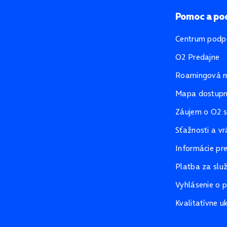
Pomoc a po
Centrum podp
O2 Predajne
Roamingová 
Mapa dostupno
Záujem o O2 s
Sťažnosti a vr
Informácie pr
Platba za slu
Vyhlásenie o p
Kvalitatívne u