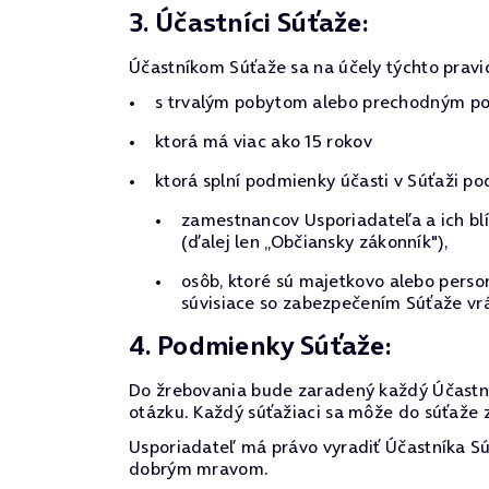
3. Účastníci Súťaže:
Účastníkom Súťaže sa na účely týchto pravi
s trvalým pobytom alebo prechodným pob
ktorá má viac ako 15 rokov
ktorá splní podmienky účasti v Súťaži po
zamestnancov Usporiadateľa a ich blí
(ďalej len „Občiansky zákonník"),
osôb, ktoré sú majetkovo alebo pers
súvisiace so zabezpečením Súťaže vrá
4. Podmienky Súťaže:
Do žrebovania bude zaradený každý Účastní
otázku. Každý súťažiaci sa môže do súťaže z
Usporiadateľ má právo vyradiť Účastníka Súť
dobrým mravom.