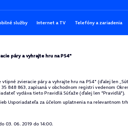
bilné služby
Internet a TV
Telefóny a zariadenia
acie páry a vyhrajte hru na PS4"
ipné zvieracie páry a vyhrajte hru na PS4" (ďalej len „Súťaž
ČO: 35 848 863, zapísaná v obchodnom registri vedenom Okres
iadateľ vydáva tieto Pravidlá Súťaže (ďalej len "Pravidlá").
ieb Usporiadateľa za účelom uplatnenia na relevantnom trh
do 03. 06. 2019 do 14:00.