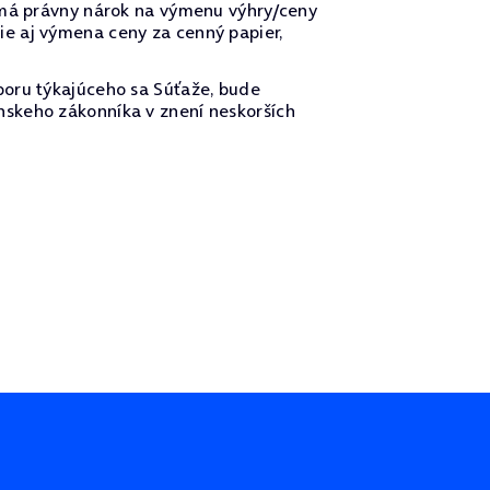
nemá právny nárok na výmenu výhry/ceny
e aj výmena ceny za cenný papier,
poru týkajúceho sa Súťaže, bude
nskeho zákonníka v znení neskorších