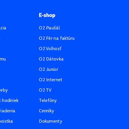
E-shop
ácia
O2 Paušál
u
O2 Fér na faktúru
O2 Voľnosť
amu
O2 Dátovka
O2 Junior
O2 Internet
reby
O2 TV
 hodiniek
Telefóny
riadenia
Cenníky
oistka
Dokumenty