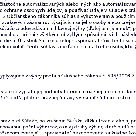
 čiastočne automatizovaných alebo iných ako automatizovan
o ochrane osobných údajov) a používať Údaje v súlade s p
§ 12 Občianskeho zákonníka súhlas s vyhotovením a použitím
a zvukových záznamov týkajúcich sa jeho osoby alebo preja
 Súťaže a odovzdávaním hlavnej výhry (ďalej len „Snímok") 
ovahu a určenie všetkými obvyklými spôsobmi, s ich násled
 diela. Účastník Súťaže udeľuje Usporiadateľovi tento súh
dvolať. Tento súhlas sa vzťahuje aj na tretie osoby, ktor
lývajúce z výhry podľa príslušného zákona č. 595/2003 Z.z.
 alebo výplatu jej hodnoty formou peňažnej alebo inej kom
možné podľa platnej právnej úpravy vymáhať súdnou cestou.
ravidiel Súťaže, na zrušenie Súťaže, dĺžku trvania ako aj p
ebovania, počet výhercov, ako aj druhy výhier, ktoré budú 
sobom zverejní. Usporiadateľ nezodpovedá za žiadne škody