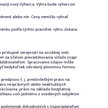
ovaný nový Výherca. Výhra bude výhercovi
plnené alebo nie. Ceny nemôžu vyhrať
ienku podľa týchto pravidiel, výhru získava
prístupné verejnosti na sociálnej sieti
om za účelom prevádzkovania súťaže (napr.
revádzkovateľom. Spracovanie údajov môže
 byť kedykoľvek odvolaný písomnou formou
 predpisov, t. j. predovšetkým právo na
ravu nesprávnych alebo neaktuálnych
pracúvania, právo na základe bezplatnej
 súhlasu voči jednému z uvedených subjektov
u a podmienok dohodnutých s Usporiadateľom